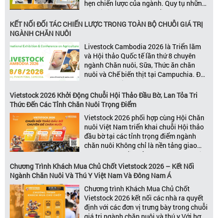
hẹn chiến lược của ngành. Quy tụ những
đơn vị kinh doanh hàng đầu, những lãnh
đạo và nhà cung cấp trong chuỗi giá
KẾT NỐI ĐỐI TÁC CHIẾN LƯỢC TRONG TOÀN BỘ CHUỖI GIÁ TRỊ
trị ngành, Vietstock mang đến nền tảng
NGÀNH CHĂN NUÔI
kết nối toàn diện bao trùm toàn bộ chuỗi
Livestock Cambodia 2026 là Triển lãm
giá trị […]
và Hội thảo Quốc tế lần thứ 8 chuyên
ngành Chăn nuôi, Sữa, Thức ăn chăn
nuôi và Chế biến thịt tại Campuchia. Đây
được đánh giá là một trong những sự
kiện thương mại thường niên uy tín và
Vietstock 2026 Khởi Động Chuỗi Hội Thảo Đầu Bờ, Lan Tỏa Tri
đáng chú ý nhất của ngành nông nghiệp
Thức Đến Các Tỉnh Chăn Nuôi Trọng Điểm
– chăn […]
Vietstock 2026 phối hợp cùng Hội Chăn
nuôi Việt Nam triển khai chuỗi Hội thảo
đầu bờ tại các tỉnh trọng điểm ngành
chăn nuôi Không chỉ là nền tảng giao
thương hàng đầu của ngành chăn nuôi
và thú y, Vietstock còn là triển lãm duy
Chương Trình Khách Mua Chủ Chốt Vietstock 2026 – Kết Nối
nhất tại Việt Nam tổ chức thường niên
Ngành Chăn Nuôi Và Thú Y Việt Nam Và Đông Nam Á
[…]
Chương trình Khách Mua Chủ Chốt
Vietstock 2026 kết nối các nhà ra quyết
định với các đơn vị trưng bày trong chuỗi
giá trị ngành chăn nuôi và thú y Với hơn