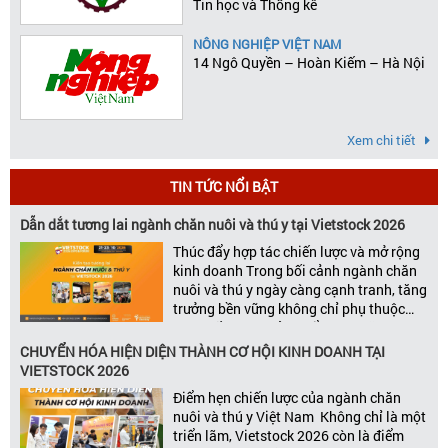
Tin học và Thống kê
NÔNG NGHIỆP VIỆT NAM
14 Ngô Quyền – Hoàn Kiếm – Hà Nội
Xem chi tiết
TIN TỨC NỔI BẬT
Dẫn dắt tương lai ngành chăn nuôi và thú y tại Vietstock 2026
Thúc đẩy hợp tác chiến lược và mở rộng
kinh doanh Trong bối cảnh ngành chăn
nuôi và thú y ngày càng cạnh tranh, tăng
trưởng bền vững không chỉ phụ thuộc
vào chất lượng sản phẩm hay năng lực
đổi mới, mà còn được thúc đẩy bởi khả
CHUYỂN HÓA HIỆN DIỆN THÀNH CƠ HỘI KINH DOANH TẠI
năng xây dựng các mối quan […]
VIETSTOCK 2026
Điểm hẹn chiến lược của ngành chăn
nuôi và thú y Việt Nam Không chỉ là một
triển lãm, Vietstock 2026 còn là điểm