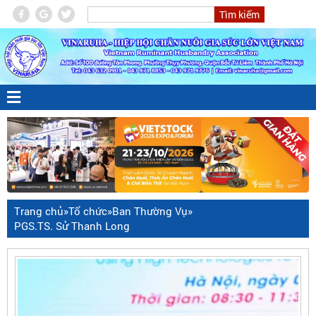
Trang chủ
»
Tổ chức
»
Ban Thường Vụ
»
PGS.TS. Sử Thanh Long