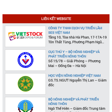
LIÊN KẾT WEBSITE
CÔNG TY TNHH DỊCH VỤ TRIỂN LÃM
SES VIỆT NAM
Tầng 10, Tòa nhà Hà Phan, 17-17A-19
Tôn Thất Tùng, Phường Phạm Ngũ
Lão, Quận 1, Tp.HCM
CỤC THÚ Y – BỘ NÔNG NGHIỆP VÀ
PHÁT TRIỂN NÔNG THÔN
Số 15/78 – Giải Phóng – Phương
Mai – Đống Đa – Hà Nội
HỌC VIỆN NÔNG NGHIỆP VIỆT NAM
GS.TS.NGƯT Nguyễn Thị Lan – Giám
đốc
BỘ NÔNG NGHIỆP VÀ PHÁT TRIỂN
NÔNG THÔN
Ngô Thế Hiên – Giám đốc Trung tâm