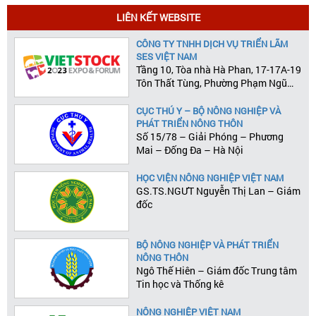
LIÊN KẾT WEBSITE
CÔNG TY TNHH DỊCH VỤ TRIỂN LÃM
SES VIỆT NAM
Tầng 10, Tòa nhà Hà Phan, 17-17A-19
Tôn Thất Tùng, Phường Phạm Ngũ
Lão, Quận 1, Tp.HCM
CỤC THÚ Y – BỘ NÔNG NGHIỆP VÀ
PHÁT TRIỂN NÔNG THÔN
Số 15/78 – Giải Phóng – Phương
Mai – Đống Đa – Hà Nội
HỌC VIỆN NÔNG NGHIỆP VIỆT NAM
GS.TS.NGƯT Nguyễn Thị Lan – Giám
đốc
BỘ NÔNG NGHIỆP VÀ PHÁT TRIỂN
NÔNG THÔN
Ngô Thế Hiên – Giám đốc Trung tâm
Tin học và Thống kê
NÔNG NGHIỆP VIỆT NAM