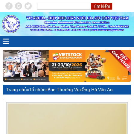
Trang chủ
»
Tổ chức
»
Ban Thường Vụ
»
Ông Hà Văn An