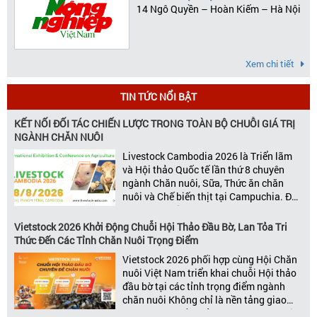
14 Ngô Quyền – Hoàn Kiếm – Hà Nội
Xem chi tiết
TIN TỨC NỔI BẬT
KẾT NỐI ĐỐI TÁC CHIẾN LƯỢC TRONG TOÀN BỘ CHUỖI GIÁ TRỊ
NGÀNH CHĂN NUÔI
Livestock Cambodia 2026 là Triển lãm
và Hội thảo Quốc tế lần thứ 8 chuyên
ngành Chăn nuôi, Sữa, Thức ăn chăn
nuôi và Chế biến thịt tại Campuchia. Đây
được đánh giá là một trong những sự
kiện thương mại thường niên uy tín và
Vietstock 2026 Khởi Động Chuỗi Hội Thảo Đầu Bờ, Lan Tỏa Tri
đáng chú ý nhất của ngành nông nghiệp
Thức Đến Các Tỉnh Chăn Nuôi Trọng Điểm
– chăn […]
Vietstock 2026 phối hợp cùng Hội Chăn
nuôi Việt Nam triển khai chuỗi Hội thảo
đầu bờ tại các tỉnh trọng điểm ngành
chăn nuôi Không chỉ là nền tảng giao
thương hàng đầu của ngành chăn nuôi