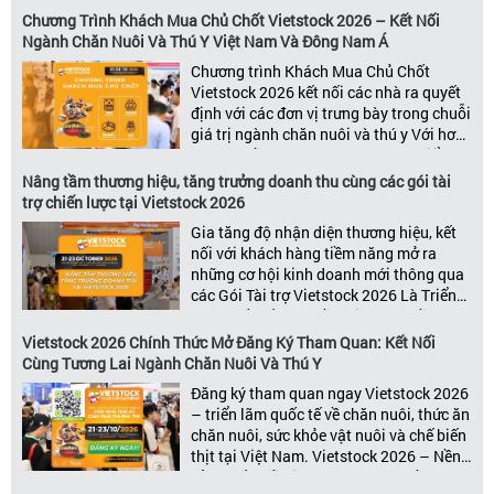
và thú y, Vietstock còn là triển lãm duy
Chương Trình Khách Mua Chủ Chốt Vietstock 2026 – Kết Nối
nhất tại Việt Nam tổ chức thường niên
Ngành Chăn Nuôi Và Thú Y Việt Nam Và Đông Nam Á
[…]
Chương trình Khách Mua Chủ Chốt
Vietstock 2026 kết nối các nhà ra quyết
định với các đơn vị trưng bày trong chuỗi
giá trị ngành chăn nuôi và thú y Với hơn
20 năm đồng hành cùng sự phát triển
của ngành chăn nuôi Việt Nam,
Nâng tầm thương hiệu, tăng trưởng doanh thu cùng các gói tài
Vietstock đã khẳng định vị thế là triển […]
trợ chiến lược tại Vietstock 2026
Gia tăng độ nhận diện thương hiệu, kết
nối với khách hàng tiềm năng mở ra
những cơ hội kinh doanh mới thông qua
các Gói Tài trợ Vietstock 2026 Là Triển
lãm Quốc tế hàng đầu Việt Nam về
chuyên ngành Chăn nuôi, Thức ăn chăn
Vietstock 2026 Chính Thức Mở Đăng Ký Tham Quan: Kết Nối
nuôi và Chế biến thịt, Vietstock Expo &
Cùng Tương Lai Ngành Chăn Nuôi Và Thú Y
[…]
Đăng ký tham quan ngay Vietstock 2026
– triển lãm quốc tế về chăn nuôi, thức ăn
chăn nuôi, sức khỏe vật nuôi và chế biến
thịt tại Việt Nam. Vietstock 2026 – Nền
Tảng Kết Nối Kinh Doanh Hàng Đầu Cho