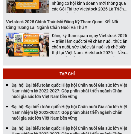
những cơ hội kinh doanh mới thông qua
các Gói Tài trợ Vietstock 2026 Là Triển
lãm Quốc tế hàng đầu Việt Nam về
chuyên ngành Chăn nuôi, Thức ăn chăn
Vietstock 2026 Chính Thức Mở Đăng Ký Tham Quan: Kết Nối
nuôi và Chế biến thịt, Vietstock Expo &
Cùng Tương Lai Ngành Chăn Nuôi Và Thú Y
[…]
Đăng ký tham quan ngay Vietstock 2026
– triển lãm quốc tế về chăn nuôi, thức ăn
chăn nuôi, sức khỏe vật nuôi và chế biến
thịt tại Việt Nam. Vietstock 2026 – Nền
Tảng Kết Nối Kinh Doanh Hàng Đầu Cho
Ngành Chăn Nuôi và Thú Y Diễn ra từ
ngày 21 – 23 […]
TẠP CHÍ
Đại hội Đại biểu toàn quốc Hiệp hội Chăn nuôi Gia súc lớn Việt
Nam nhiệm kỳ 2022-2027: Góp phần phát triển ngành Chăn
nuôi gia súc lớn Việt Nam bền vững
Đại hội Đại biểu toàn quốc Hiệp hội Chăn nuôi Gia súc lớn Việt
Nam nhiệm kỳ 2022-2027: Góp phần phát triển ngành Chăn
nuôi gia súc lớn Việt Nam bền vững
Đại hội Đại biểu toàn quốc Hiệp hội Chăn nuôi Gia súc lớn Việt
Nam nhiệm kỳ 2022-2027: Góp phần phát triển ngành Chăn