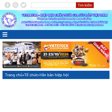
Trang chủ
»
Tổ chức
»
Văn bản hiệp hội