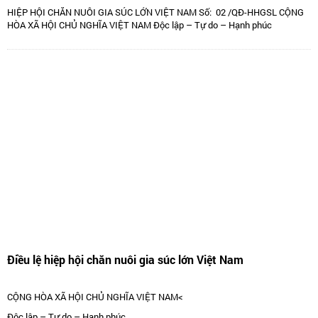
HIỆP HỘI CHĂN NUÔI GIA SÚC LỚN VIỆT NAM Số: 02 /QĐ-HHGSL CỘNG
HÒA XÃ HỘI CHỦ NGHĨA VIỆT NAM Độc lập – Tự do – Hạnh phúc
Điều lệ hiệp hội chăn nuôi gia súc lớn Việt Nam
CỘNG HÒA XÃ HỘI CHỦ NGHĨA VIỆT NAM<
Độc lập – Tự do – Hạnh phúc