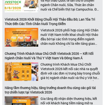
và Hội thảo Quốc tế lần thứ 8 chuyên
ngành Chăn nuôi, Sữa, Thức ăn chăn
nuôi và Chế biến thịt tại Campuchia. Đây
được đánh giá là một trong những sự
kiện thương mại thường niên uy tín và
Vietstock 2026 Khởi Động Chuỗi Hội Thảo Đầu Bờ, Lan Tỏa Tri
đáng chú ý nhất của ngành nông nghiệp
Thức Đến Các Tỉnh Chăn Nuôi Trọng Điểm
– chăn […]
Vietstock 2026 phối hợp cùng Hội Chăn
nuôi Việt Nam triển khai chuỗi Hội thảo
đầu bờ tại các tỉnh trọng điểm ngành
chăn nuôi Không chỉ là nền tảng giao
thương hàng đầu của ngành chăn nuôi
và thú y, Vietstock còn là triển lãm duy
Chương Trình Khách Mua Chủ Chốt Vietstock 2026 – Kết Nối
nhất tại Việt Nam tổ chức thường niên
Ngành Chăn Nuôi Và Thú Y Việt Nam Và Đông Nam Á
[…]
Chương trình Khách Mua Chủ Chốt
Vietstock 2026 kết nối các nhà ra quyết
định với các đơn vị trưng bày trong chuỗi
giá trị ngành chăn nuôi và thú y Với hơn
20 năm đồng hành cùng sự phát triển
của ngành chăn nuôi Việt Nam,
Nâng tầm thương hiệu, tăng trưởng doanh thu cùng các gói tài
Vietstock đã khẳng định vị thế là triển […]
trợ chiến lược tại Vietstock 2026
Gia tăng độ nhận diện thương hiệu, kết
nối với khách hàng tiềm năng mở ra