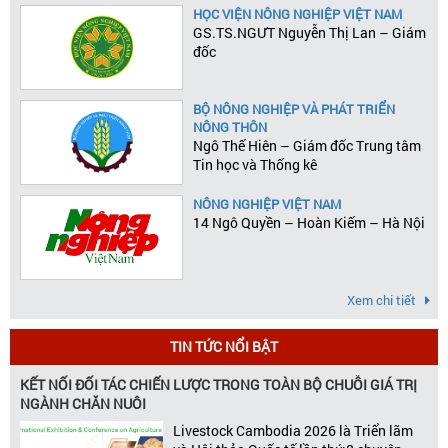
HỌC VIỆN NÔNG NGHIỆP VIỆT NAM
GS.TS.NGƯT Nguyễn Thị Lan – Giám
đốc
BỘ NÔNG NGHIỆP VÀ PHÁT TRIỂN
NÔNG THÔN
Ngô Thế Hiên – Giám đốc Trung tâm
Tin học và Thống kê
NÔNG NGHIỆP VIỆT NAM
14 Ngô Quyền – Hoàn Kiếm – Hà Nội
Xem chi tiết
TIN TỨC NỔI BẬT
KẾT NỐI ĐỐI TÁC CHIẾN LƯỢC TRONG TOÀN BỘ CHUỖI GIÁ TRỊ
NGÀNH CHĂN NUÔI
Livestock Cambodia 2026 là Triển lãm