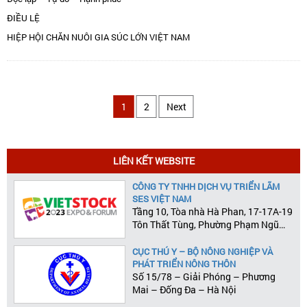
ĐIỀU LỆ
HIỆP HỘI CHĂN NUÔI GIA SÚC LỚN VIỆT NAM
1
2
Next
LIÊN KẾT WEBSITE
CÔNG TY TNHH DỊCH VỤ TRIỂN LÃM
SES VIỆT NAM
Tầng 10, Tòa nhà Hà Phan, 17-17A-19
Tôn Thất Tùng, Phường Phạm Ngũ
Lão, Quận 1, Tp.HCM
CỤC THÚ Y – BỘ NÔNG NGHIỆP VÀ
PHÁT TRIỂN NÔNG THÔN
Số 15/78 – Giải Phóng – Phương
Mai – Đống Đa – Hà Nội