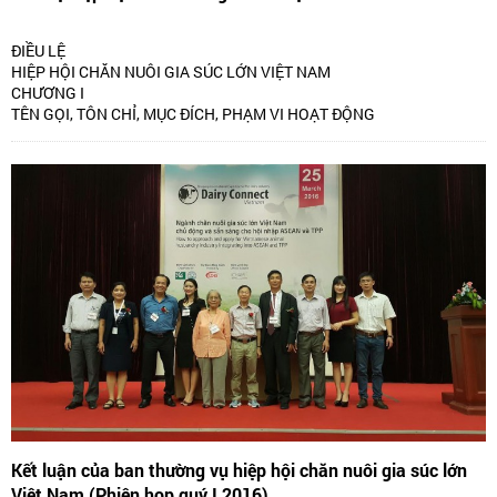
ĐIỀU LỆ
HIỆP HỘI CHĂN NUÔI GIA SÚC LỚN VIỆT NAM
CHƯƠNG I
TÊN GỌI, TÔN CHỈ, MỤC ĐÍCH, PHẠM VI HOẠT ĐỘNG
Kết luận của ban thường vụ hiệp hội chăn nuôi gia súc lớn
Việt Nam (Phiên họp quý I 2016)