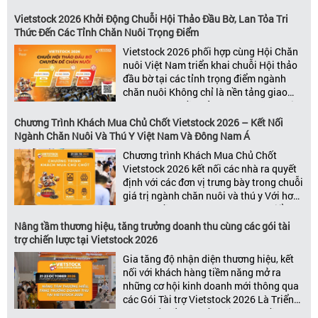
được đánh giá là một trong những sự
kiện thương mại thường niên uy tín và
Vietstock 2026 Khởi Động Chuỗi Hội Thảo Đầu Bờ, Lan Tỏa Tri
đáng chú ý nhất của ngành nông nghiệp
Thức Đến Các Tỉnh Chăn Nuôi Trọng Điểm
– chăn […]
Vietstock 2026 phối hợp cùng Hội Chăn
nuôi Việt Nam triển khai chuỗi Hội thảo
đầu bờ tại các tỉnh trọng điểm ngành
chăn nuôi Không chỉ là nền tảng giao
thương hàng đầu của ngành chăn nuôi
và thú y, Vietstock còn là triển lãm duy
Chương Trình Khách Mua Chủ Chốt Vietstock 2026 – Kết Nối
nhất tại Việt Nam tổ chức thường niên
Ngành Chăn Nuôi Và Thú Y Việt Nam Và Đông Nam Á
[…]
Chương trình Khách Mua Chủ Chốt
Vietstock 2026 kết nối các nhà ra quyết
định với các đơn vị trưng bày trong chuỗi
giá trị ngành chăn nuôi và thú y Với hơn
20 năm đồng hành cùng sự phát triển
của ngành chăn nuôi Việt Nam,
Nâng tầm thương hiệu, tăng trưởng doanh thu cùng các gói tài
Vietstock đã khẳng định vị thế là triển […]
trợ chiến lược tại Vietstock 2026
Gia tăng độ nhận diện thương hiệu, kết
nối với khách hàng tiềm năng mở ra
những cơ hội kinh doanh mới thông qua
các Gói Tài trợ Vietstock 2026 Là Triển
lãm Quốc tế hàng đầu Việt Nam về