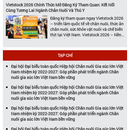
chuyên ngành Chăn nuôi, Thức ăn chăn
Vietstock 2026 Chính Thức Mở Đăng Ký Tham Quan: Kết Nối
nuôi và Chế biến thịt, Vietstock Expo &
Cùng Tương Lai Ngành Chăn Nuôi Và Thú Y
[…]
Đăng ký tham quan ngay Vietstock 2026
– triển lãm quốc tế về chăn nuôi, thức ăn
chăn nuôi, sức khỏe vật nuôi và chế biến
thịt tại Việt Nam. Vietstock 2026 – Nền
Tảng Kết Nối Kinh Doanh Hàng Đầu Cho
Ngành Chăn Nuôi và Thú Y Diễn ra từ
ngày 21 – 23 […]
TẠP CHÍ
Đại hội Đại biểu toàn quốc Hiệp hội Chăn nuôi Gia súc lớn Việt
Nam nhiệm kỳ 2022-2027: Góp phần phát triển ngành Chăn
nuôi gia súc lớn Việt Nam bền vững
Đại hội Đại biểu toàn quốc Hiệp hội Chăn nuôi Gia súc lớn Việt
Nam nhiệm kỳ 2022-2027: Góp phần phát triển ngành Chăn
nuôi gia súc lớn Việt Nam bền vững
Đại hội Đại biểu toàn quốc Hiệp hội Chăn nuôi Gia súc lớn Việt
Nam nhiệm kỳ 2022-2027: Góp phần phát triển ngành Chăn
nuôi gia súc lớn Việt Nam bền vững
Đại hội Đại biểu toàn quốc Hiệp hội Chăn nuôi Gia súc lớn Việt