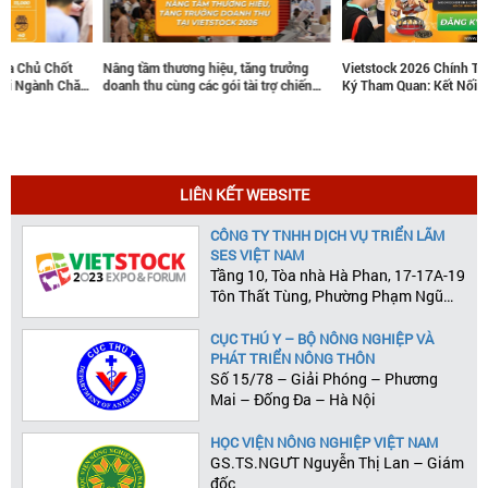
Nâng tầm thương hiệu, tăng trưởng
Vietstock 2026 Chính Thức Mở Đăng
doanh thu cùng các gói tài trợ chiến
Ký Tham Quan: Kết Nối Cùng Tương
lược tại Vietstock 2026
Lai Ngành Chăn Nuôi Và Thú Y
LIÊN KẾT WEBSITE
CÔNG TY TNHH DỊCH VỤ TRIỂN LÃM
SES VIỆT NAM
Tầng 10, Tòa nhà Hà Phan, 17-17A-19
Tôn Thất Tùng, Phường Phạm Ngũ
Lão, Quận 1, Tp.HCM
CỤC THÚ Y – BỘ NÔNG NGHIỆP VÀ
PHÁT TRIỂN NÔNG THÔN
Số 15/78 – Giải Phóng – Phương
Mai – Đống Đa – Hà Nội
HỌC VIỆN NÔNG NGHIỆP VIỆT NAM
GS.TS.NGƯT Nguyễn Thị Lan – Giám
đốc