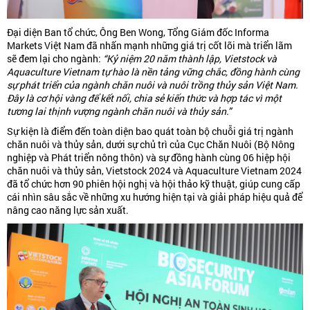
Đại diện Ban tổ chức, Ông Ben Wong, Tổng Giám đốc Informa
Markets Việt Nam đã nhấn mạnh những giá trị cốt lõi mà triển lãm
sẽ đem lại cho ngành:
“Kỷ niệm 20 năm thành lập, Vietstock và
Aquaculture Vietnam tự hào là nền tảng vững chắc, đồng hành cùng
sự phát triển của ngành chăn nuôi và nuôi trồng thủy sản Việt Nam.
Đây là cơ hội vàng để kết nối, chia sẻ kiến thức và hợp tác vì một
tương lai thịnh vượng ngành chăn nuôi và thủy sản.”
Sự kiện là điểm đến toàn diện bao quát toàn bộ chuỗi giá trị ngành
chăn nuôi và thủy sản, dưới sự chủ trì của Cục Chăn Nuôi (Bộ Nông
nghiệp và Phát triển nông thôn) và sự đồng hành cùng 06 hiệp hội
chăn nuôi và thủy sản, Vietstock 2024 và Aquaculture Vietnam 2024
đã tổ chức hơn 90 phiên hội nghị và hội thảo kỹ thuật, giúp cung cấp
cái nhìn sâu sắc về những xu hướng hiện tại và giải pháp hiệu quả để
nâng cao năng lực sản xuất.