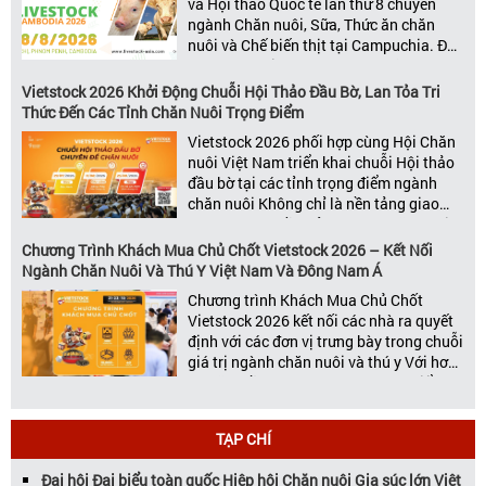
và Hội thảo Quốc tế lần thứ 8 chuyên
ngành Chăn nuôi, Sữa, Thức ăn chăn
nuôi và Chế biến thịt tại Campuchia. Đây
được đánh giá là một trong những sự
kiện thương mại thường niên uy tín và
Vietstock 2026 Khởi Động Chuỗi Hội Thảo Đầu Bờ, Lan Tỏa Tri
đáng chú ý nhất của ngành nông nghiệp
Thức Đến Các Tỉnh Chăn Nuôi Trọng Điểm
– chăn […]
Vietstock 2026 phối hợp cùng Hội Chăn
nuôi Việt Nam triển khai chuỗi Hội thảo
đầu bờ tại các tỉnh trọng điểm ngành
chăn nuôi Không chỉ là nền tảng giao
thương hàng đầu của ngành chăn nuôi
và thú y, Vietstock còn là triển lãm duy
Chương Trình Khách Mua Chủ Chốt Vietstock 2026 – Kết Nối
nhất tại Việt Nam tổ chức thường niên
Ngành Chăn Nuôi Và Thú Y Việt Nam Và Đông Nam Á
[…]
Chương trình Khách Mua Chủ Chốt
Vietstock 2026 kết nối các nhà ra quyết
định với các đơn vị trưng bày trong chuỗi
giá trị ngành chăn nuôi và thú y Với hơn
20 năm đồng hành cùng sự phát triển
của ngành chăn nuôi Việt Nam,
Vietstock đã khẳng định vị thế là triển […]
TẠP CHÍ
Đại hội Đại biểu toàn quốc Hiệp hội Chăn nuôi Gia súc lớn Việt