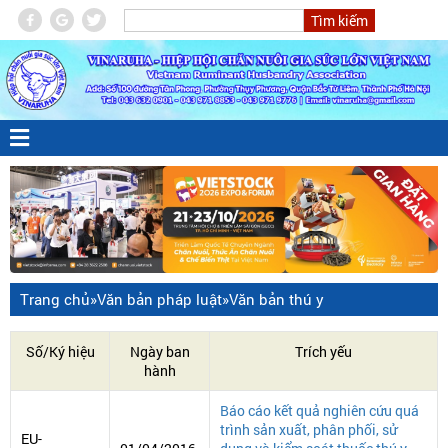
Trang chủ
»
Văn bản pháp luật
»
Văn bản thú y
Số/Ký hiệu
Ngày ban
Trích yếu
hành
Báo cáo kết quả nghiên cứu quá
trình sản xuất, phân phối, sử
EU-