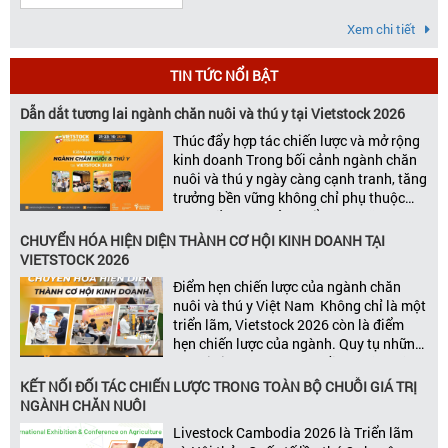
Xem chi tiết
TIN TỨC NỔI BẬT
Dẫn dắt tương lai ngành chăn nuôi và thú y tại Vietstock 2026
Thúc đẩy hợp tác chiến lược và mở rộng
kinh doanh Trong bối cảnh ngành chăn
nuôi và thú y ngày càng cạnh tranh, tăng
trưởng bền vững không chỉ phụ thuộc
vào chất lượng sản phẩm hay năng lực
đổi mới, mà còn được thúc đẩy bởi khả
CHUYỂN HÓA HIỆN DIỆN THÀNH CƠ HỘI KINH DOANH TẠI
năng xây dựng các mối quan […]
VIETSTOCK 2026
Điểm hẹn chiến lược của ngành chăn
nuôi và thú y Việt Nam Không chỉ là một
triển lãm, Vietstock 2026 còn là điểm
hẹn chiến lược của ngành. Quy tụ những
đơn vị kinh doanh hàng đầu, những lãnh
đạo và nhà cung cấp trong chuỗi giá
KẾT NỐI ĐỐI TÁC CHIẾN LƯỢC TRONG TOÀN BỘ CHUỖI GIÁ TRỊ
trị ngành, Vietstock mang đến nền tảng
NGÀNH CHĂN NUÔI
kết nối toàn diện bao trùm toàn bộ chuỗi
Livestock Cambodia 2026 là Triển lãm
giá trị […]