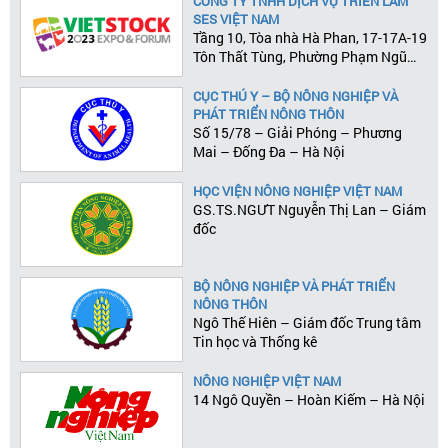
CÔNG TY TNHH DỊCH VỤ TRIỂN LÃM
SES VIỆT NAM
Tầng 10, Tòa nhà Hà Phan, 17-17A-19
Tôn Thất Tùng, Phường Phạm Ngũ
Lão, Quận 1, Tp.HCM
CỤC THÚ Y – BỘ NÔNG NGHIỆP VÀ
PHÁT TRIỂN NÔNG THÔN
Số 15/78 – Giải Phóng – Phương
Mai – Đống Đa – Hà Nội
HỌC VIỆN NÔNG NGHIỆP VIỆT NAM
GS.TS.NGƯT Nguyễn Thị Lan – Giám
đốc
BỘ NÔNG NGHIỆP VÀ PHÁT TRIỂN
NÔNG THÔN
Ngô Thế Hiên – Giám đốc Trung tâm
Tin học và Thống kê
NÔNG NGHIỆP VIỆT NAM
14 Ngô Quyền – Hoàn Kiếm – Hà Nội