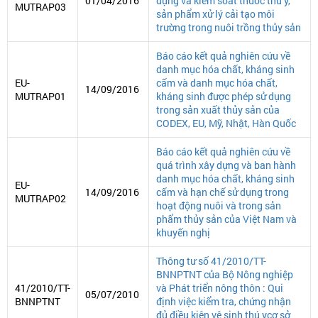
01/04/2016
dụng và kiểm soát thuốc thú y,
MUTRAP03
sản phẩm xử lý cải tạo môi
trường trong nuôi trồng thủy sản
Báo cáo kết quả nghiên cứu về
danh mục hóa chất, kháng sinh
EU-
cấm và danh mục hóa chất,
14/09/2016
MUTRAP01
kháng sinh được phép sử dụng
trong sản xuất thủy sản của
CODEX, EU, Mỹ, Nhật, Hàn Quốc
Báo cáo kết quả nghiên cứu về
quá trình xây dựng và ban hành
danh mục hóa chất, kháng sinh
EU-
14/09/2016
cấm và hạn chế sử dụng trong
MUTRAP02
hoạt động nuôi và trong sản
phẩm thủy sản của Việt Nam và
khuyến nghị
Thông tư số 41/2010/TT-
BNNPTNT của Bộ Nông nghiệp
41/2010/TT-
và Phát triển nông thôn : Qui
05/07/2010
BNNPTNT
định việc kiểm tra, chứng nhận
đủ điều kiện vệ sinh thú ycơ sở