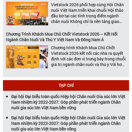
– chăn […]
Vietstock 2026 phối hợp cùng Hội Chăn
nuôi Việt Nam triển khai chuỗi Hội thảo
đầu bờ tại các tỉnh trọng điểm ngành
chăn nuôi Không chỉ là nền tảng giao
thương hàng đầu của ngành chăn nuôi
và thú y, Vietstock còn là triển lãm duy
Chương Trình Khách Mua Chủ Chốt Vietstock 2026 – Kết Nối
nhất tại Việt Nam tổ chức thường niên
Ngành Chăn Nuôi Và Thú Y Việt Nam Và Đông Nam Á
[…]
Chương trình Khách Mua Chủ Chốt
Vietstock 2026 kết nối các nhà ra quyết
định với các đơn vị trưng bày trong chuỗi
giá trị ngành chăn nuôi và thú y Với hơn
20 năm đồng hành cùng sự phát triển
của ngành chăn nuôi Việt Nam,
Vietstock đã khẳng định vị thế là triển […]
TẠP CHÍ
Đại hội Đại biểu toàn quốc Hiệp hội Chăn nuôi Gia súc lớn Việt
Nam nhiệm kỳ 2022-2027: Góp phần phát triển ngành Chăn
nuôi gia súc lớn Việt Nam bền vững
Đại hội Đại biểu toàn quốc Hiệp hội Chăn nuôi Gia súc lớn Việt
Nam nhiệm kỳ 2022-2027: Góp phần phát triển ngành Chăn
nuôi gia súc lớn Việt Nam bền vững