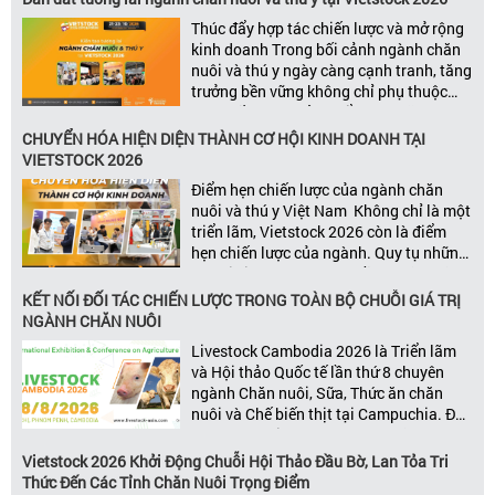
Thúc đẩy hợp tác chiến lược và mở rộng
kinh doanh Trong bối cảnh ngành chăn
nuôi và thú y ngày càng cạnh tranh, tăng
trưởng bền vững không chỉ phụ thuộc
vào chất lượng sản phẩm hay năng lực
đổi mới, mà còn được thúc đẩy bởi khả
CHUYỂN HÓA HIỆN DIỆN THÀNH CƠ HỘI KINH DOANH TẠI
năng xây dựng các mối quan […]
VIETSTOCK 2026
Điểm hẹn chiến lược của ngành chăn
nuôi và thú y Việt Nam Không chỉ là một
triển lãm, Vietstock 2026 còn là điểm
hẹn chiến lược của ngành. Quy tụ những
đơn vị kinh doanh hàng đầu, những lãnh
đạo và nhà cung cấp trong chuỗi giá
KẾT NỐI ĐỐI TÁC CHIẾN LƯỢC TRONG TOÀN BỘ CHUỖI GIÁ TRỊ
trị ngành, Vietstock mang đến nền tảng
NGÀNH CHĂN NUÔI
kết nối toàn diện bao trùm toàn bộ chuỗi
Livestock Cambodia 2026 là Triển lãm
giá trị […]
và Hội thảo Quốc tế lần thứ 8 chuyên
ngành Chăn nuôi, Sữa, Thức ăn chăn
nuôi và Chế biến thịt tại Campuchia. Đây
được đánh giá là một trong những sự
kiện thương mại thường niên uy tín và
Vietstock 2026 Khởi Động Chuỗi Hội Thảo Đầu Bờ, Lan Tỏa Tri
đáng chú ý nhất của ngành nông nghiệp
Thức Đến Các Tỉnh Chăn Nuôi Trọng Điểm