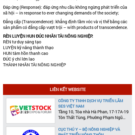
Đáp ứng (Response): đáp ứng nhu cầu không ngừng phát triển của
xã hội – in response to ever changing demands of the society;
Đẳng cấp (Transcendence): khẳng định tầm vóc và vị thế bằng các
sản phẩm có đẳng cấp vượt trội – with products of transcendence.
RÈN LUYỆN HUN ĐÚC NHÂN TÀI NÔNG NGHIỆP:
RÈN tư duy sáng tạo
LUYỆN kỹ năng thành thạo
HUN tâm hồn thanh cao
ĐÚC ý chí lớn lao
THÀNH NHÂN TÀI NÔNG NGHIỆP
LIÊN KẾT WEBSITE
CÔNG TY TNHH DỊCH VỤ TRIỂN LÃM
SES VIỆT NAM
Tầng 10, Tòa nhà Hà Phan, 17-17A-19
Tôn Thất Tùng, Phường Phạm Ngũ
Lão, Quận 1, Tp.HCM
CỤC THÚ Y – BỘ NÔNG NGHIỆP VÀ
PHÁT TRIỂN NÔNG THÔN