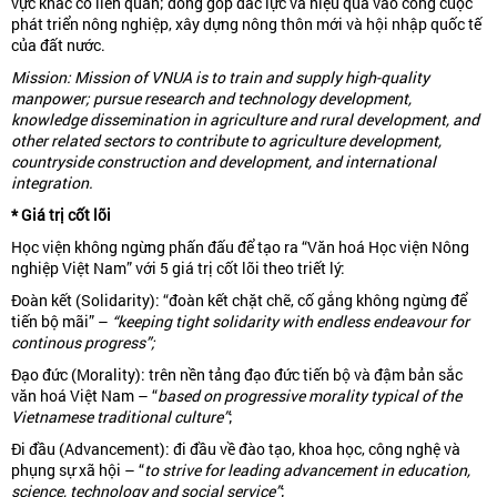
vực khác có liên quan; đóng góp đắc lực và hiệu quả vào công cuộc
phát triển nông nghiệp, xây dựng nông thôn mới và hội nhập quốc tế
của đất nước.
Mission: Mission of VNUA is to train and supply high-quality
manpower; pursue research and technology development,
knowledge dissemination in agriculture and rural development, and
other related sectors to contribute to agriculture development,
countryside construction and development, and international
integration.
* Giá trị cốt lõi
Học viện không ngừng phấn đấu để tạo ra “Văn hoá Học viện Nông
nghiệp Việt Nam” với 5 giá trị cốt lõi theo triết lý:
Đoàn kết (Solidarity): “đoàn kết chặt chẽ, cố gắng không ngừng để
tiến bộ mãi” –
“keeping tight solidarity with endless endeavour for
continous progress”;
Đạo đức (Morality): trên nền tảng đạo đức tiến bộ và đậm bản sắc
văn hoá Việt Nam – “
based on progressive morality typical of the
Vietnamese traditional culture”
;
Đi đầu (Advancement): đi đầu về đào tạo, khoa học, công nghệ và
phụng sự xã hội – “
to strive for leading advancement in education,
science, technology and social service”
;