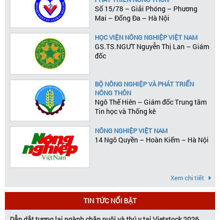
Số 15/78 – Giải Phóng – Phương
Mai – Đống Đa – Hà Nội
HỌC VIỆN NÔNG NGHIỆP VIỆT NAM
GS.TS.NGƯT Nguyễn Thị Lan – Giám
đốc
BỘ NÔNG NGHIỆP VÀ PHÁT TRIỂN
NÔNG THÔN
Ngô Thế Hiên – Giám đốc Trung tâm
Tin học và Thống kê
NÔNG NGHIỆP VIỆT NAM
14 Ngô Quyền – Hoàn Kiếm – Hà Nội
Xem chi tiết
TIN TỨC NỔI BẬT
Dẫn dắt tương lai ngành chăn nuôi và thú y tại Vietstock 2026