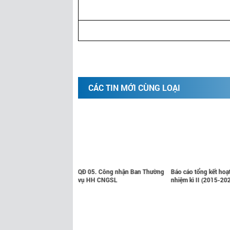
CÁC TIN MỚI CÙNG LOẠI
6. Công nhận Ban Chấp
QĐ 05. Công nhận Ban Thường
Báo cáo tổng kết hoạ
 HH CNGSL
vụ HH CNGSL
nhiệm kì II (2015-20
Phương hướng hoạt 
nhiệm kì III(2022-20