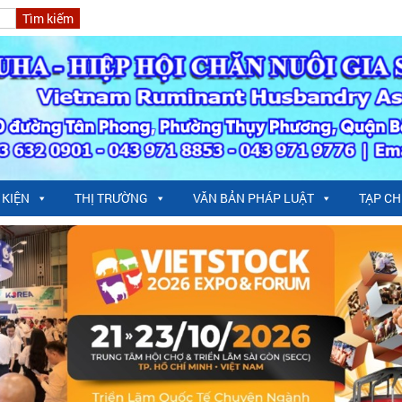
 KIỆN
THỊ TRƯỜNG
VĂN BẢN PHÁP LUẬT
TẠP CH