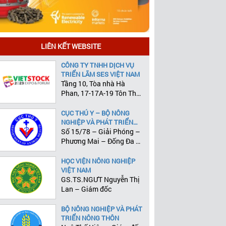
LIÊN KẾT WEBSITE
CÔNG TY TNHH DỊCH VỤ
TRIỂN LÃM SES VIỆT NAM
Tầng 10, Tòa nhà Hà
Phan, 17-17A-19 Tôn Thất
Tùng, Phường Phạm Ngũ
Lão, Quận 1, Tp.HCM
CỤC THÚ Y – BỘ NÔNG
NGHIỆP VÀ PHÁT TRIỂN
NÔNG THÔN
Số 15/78 – Giải Phóng –
Phương Mai – Đống Đa –
Hà Nội
HỌC VIỆN NÔNG NGHIỆP
VIỆT NAM
GS.TS.NGƯT Nguyễn Thị
Lan – Giám đốc
BỘ NÔNG NGHIỆP VÀ PHÁT
TRIỂN NÔNG THÔN