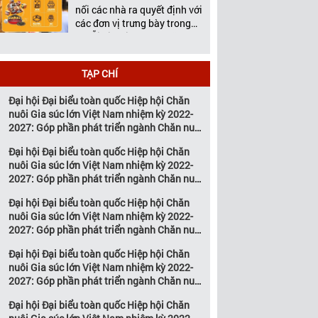
Việt Nam tổ chức thường
nối các nhà ra quyết định với
niên […]
các đơn vị trưng bày trong
chuỗi giá trị ngành chăn
nuôi và thú y Với hơn 20
năm đồng hành cùng sự
TẠP CHÍ
phát triển của ngành chăn
nuôi Việt Nam, Vietstock đã
Đại hội Đại biểu toàn quốc Hiệp hội Chăn
khẳng định vị thế là triển […]
nuôi Gia súc lớn Việt Nam nhiệm kỳ 2022-
2027: Góp phần phát triển ngành Chăn nuôi
gia súc lớn Việt Nam bền vững
Đại hội Đại biểu toàn quốc Hiệp hội Chăn
nuôi Gia súc lớn Việt Nam nhiệm kỳ 2022-
2027: Góp phần phát triển ngành Chăn nuôi
gia súc lớn Việt Nam bền vững
Đại hội Đại biểu toàn quốc Hiệp hội Chăn
nuôi Gia súc lớn Việt Nam nhiệm kỳ 2022-
2027: Góp phần phát triển ngành Chăn nuôi
 chế hoạt động của Hiệp
Điều lệ hiệp hội chăn nuôi gia
Kết luận của ban th
gia súc lớn Việt Nam bền vững
 Chăn nuôi gia súc lớn Việt
súc Việt Nam
hiệp hội chăn nuôi g
Đại hội Đại biểu toàn quốc Hiệp hội Chăn
, nhiệm kỳ 2015-2020
Việt Nam (Phiên họp
nuôi Gia súc lớn Việt Nam nhiệm kỳ 2022-
2016)
2027: Góp phần phát triển ngành Chăn nuôi
gia súc lớn Việt Nam bền vững
Đại hội Đại biểu toàn quốc Hiệp hội Chăn