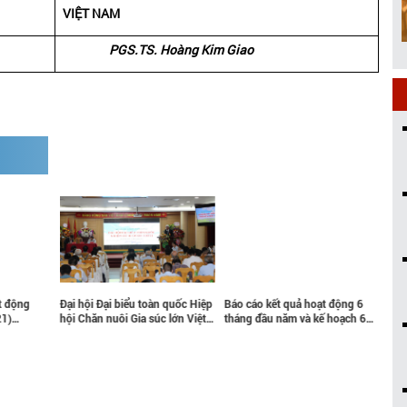
VIỆT NAM
PGS.TS. Hoàng Kim Giao
t động
Đại hội Đại biểu toàn quốc Hiệp
Báo cáo kết quả hoạt động 6
Quy
21)
hội Chăn nuôi Gia súc lớn Việt
tháng đầu năm và kế hoạch 6
hội
động
Nam nhiệm kỳ 2022-2027: Góp
tháng cuối năm 2016
Nam
27)
phần phát triển ngành Chăn
nuôi gia súc lớn Việt Nam bền
vững