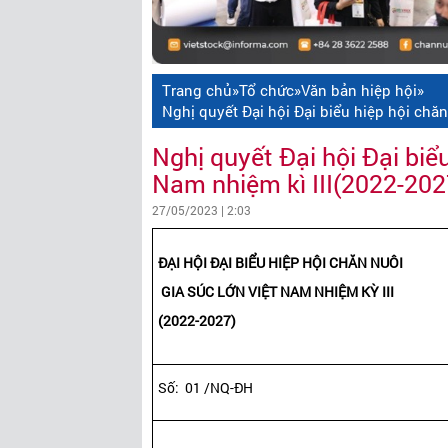
Trang chủ
»
Tổ chức
»
Văn bản hiệp hội
»
Nghị quyết Đại hội Đại biểu hiệp hội chăn
Nghị quyết Đại hội Đại biểu
Nam nhiệm kì III(2022-202
27/05/2023 | 2:03
ĐẠI HỘI ĐẠI BIỂU
HIỆP HỘI CHĂN NUÔI
GIA SÚC LỚN V
IỆT NAM NHIỆM KỲ III
(2022-2027)
Số: 01 /NQ-ĐH