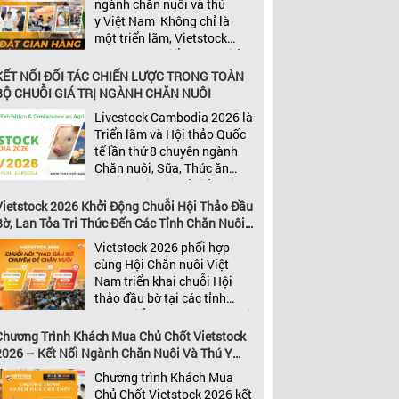
ngành chăn nuôi và thú
năng xây dựng các mối quan
y Việt Nam Không chỉ là
[…]
một triển lãm, Vietstock
2026 còn là điểm hẹn chiến
lược của ngành. Quy tụ
KẾT NỐI ĐỐI TÁC CHIẾN LƯỢC TRONG TOÀN
những đơn vị kinh doanh
BỘ CHUỖI GIÁ TRỊ NGÀNH CHĂN NUÔI
hàng đầu, những lãnh
Livestock Cambodia 2026 là
đạo và nhà cung cấp trong
Triển lãm và Hội thảo Quốc
chuỗi giá
tế lần thứ 8 chuyên ngành
trị ngành, Vietstock mang
Chăn nuôi, Sữa, Thức ăn
đến nền tảng kết nối toàn
chăn nuôi và Chế biến thịt
diện bao trùm toàn bộ chuỗi
tại Campuchia. Đây được
Vietstock 2026 Khởi Động Chuỗi Hội Thảo Đầu
giá trị […]
đánh giá là một trong những
Bờ, Lan Tỏa Tri Thức Đến Các Tỉnh Chăn Nuôi
sự kiện thương mại thường
Trọng Điểm
Vietstock 2026 phối hợp
niên uy tín và đáng chú ý
cùng Hội Chăn nuôi Việt
nhất của ngành nông nghiệp
Nam triển khai chuỗi Hội
– chăn […]
thảo đầu bờ tại các tỉnh
trọng điểm ngành chăn nuôi
Không chỉ là nền tảng giao
Chương Trình Khách Mua Chủ Chốt Vietstock
thương hàng đầu của ngành
2026 – Kết Nối Ngành Chăn Nuôi Và Thú Y
chăn nuôi và thú y, Vietstock
Việt Nam Và Đông Nam Á
Chương trình Khách Mua
còn là triển lãm duy nhất tại
Chủ Chốt Vietstock 2026 kết