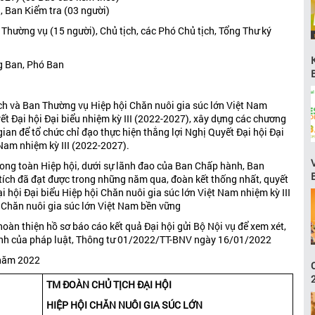
, Ban Kiểm tra (03 người)
hường vụ (15 người), Chủ tịch, các Phó Chủ tịch, Tổng Thư ký
g Ban, Phó Ban
ịch và Ban Thường vụ Hiệp hội Chăn nuôi gia súc lớn Việt Nam
ết Đại hội Đại biểu nhiệm kỳ III (2022-2027), xây dựng các chương
 gian để tổ chức chỉ đạo thực hiện thắng lợi Nghị Quyết Đại hội Đại
 Nam nhiệm kỳ III (2022-2027).
trong toàn Hiệp hội, dưới sự lãnh đao của Ban Chấp hành, Ban
tích đã đạt được trong những năm qua, đoàn kết thống nhất, quyết
 hội Đại biểu Hiệp hội Chăn nuôi gia súc lớn Việt Nam nhiệm kỳ III
 Chăn nuôi gia súc lớn Việt Nam bền vững
oàn thiện hồ sơ báo cáo kết quả Đại hội gửi Bộ Nội vụ để xem xét,
 định của pháp luật, Thông tư 01/2022/TT-BNV ngày 16/01/2022
 năm 2022
TM ĐOÀN CHỦ TỊCH ĐẠI HỘI
HIỆP HỘI CHĂN NUÔI GIA SÚC LỚN