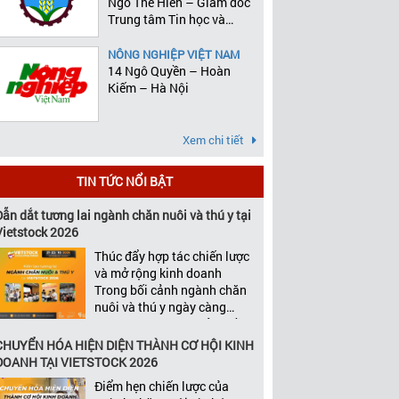
Ngô Thế Hiên – Giám đốc
Trung tâm Tin học và
Thống kê
NÔNG NGHIỆP VIỆT NAM
14 Ngô Quyền – Hoàn
Kiếm – Hà Nội
Xem chi tiết
TIN TỨC NỔI BẬT
Dẫn dắt tương lai ngành chăn nuôi và thú y tại
Vietstock 2026
Thúc đẩy hợp tác chiến lược
và mở rộng kinh doanh
Trong bối cảnh ngành chăn
nuôi và thú y ngày càng
cạnh tranh, tăng trưởng bền
vững không chỉ phụ thuộc
CHUYỂN HÓA HIỆN DIỆN THÀNH CƠ HỘI KINH
vào chất lượng sản phẩm
DOANH TẠI VIETSTOCK 2026
hay năng lực đổi mới, mà
Điểm hẹn chiến lược của
còn được thúc đẩy bởi khả