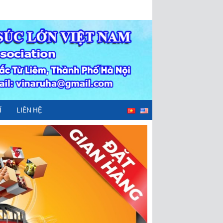
Í
LIÊN HỆ