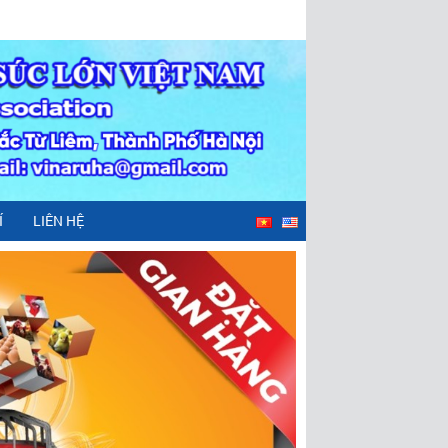
Í
LIÊN HỆ