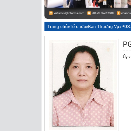
Trang chủ
»
Tổ chức
»
Ban Thường Vụ
»
PGS.
PG
Ủy v