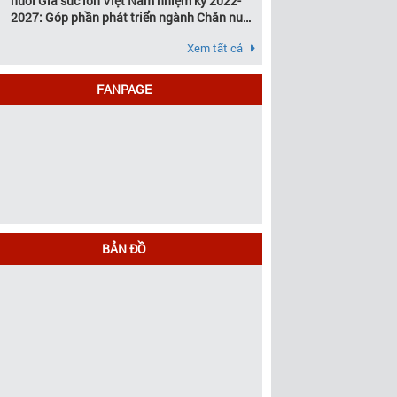
nuôi Gia súc lớn Việt Nam nhiệm kỳ 2022-
2027: Góp phần phát triển ngành Chăn nuôi
gia súc lớn Việt Nam bền vững
Xem tất cả
FANPAGE
BẢN ĐỒ