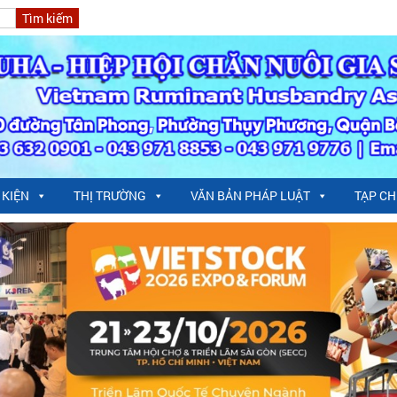
 KIỆN
THỊ TRƯỜNG
VĂN BẢN PHÁP LUẬT
TẠP CH