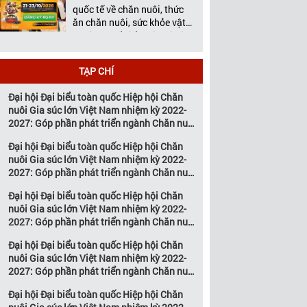
Chế biến thịt, Vietstock Expo
quốc tế về chăn nuôi, thức
& […]
ăn chăn nuôi, sức khỏe vật
nuôi và chế biến thịt tại Việt
Nam. Vietstock 2026 – Nền
Tảng Kết Nối Kinh Doanh
TẠP CHÍ
Hàng Đầu Cho Ngành Chăn
Nuôi và Thú Y Diễn ra từ
Đại hội Đại biểu toàn quốc Hiệp hội Chăn
ngày 21 – 23 […]
nuôi Gia súc lớn Việt Nam nhiệm kỳ 2022-
2027: Góp phần phát triển ngành Chăn nuôi
gia súc lớn Việt Nam bền vững
Đại hội Đại biểu toàn quốc Hiệp hội Chăn
nuôi Gia súc lớn Việt Nam nhiệm kỳ 2022-
2027: Góp phần phát triển ngành Chăn nuôi
gia súc lớn Việt Nam bền vững
Đại hội Đại biểu toàn quốc Hiệp hội Chăn
nuôi Gia súc lớn Việt Nam nhiệm kỳ 2022-
2027: Góp phần phát triển ngành Chăn nuôi
gia súc lớn Việt Nam bền vững
Đại hội Đại biểu toàn quốc Hiệp hội Chăn
nuôi Gia súc lớn Việt Nam nhiệm kỳ 2022-
2027: Góp phần phát triển ngành Chăn nuôi
gia súc lớn Việt Nam bền vững
Đại hội Đại biểu toàn quốc Hiệp hội Chăn