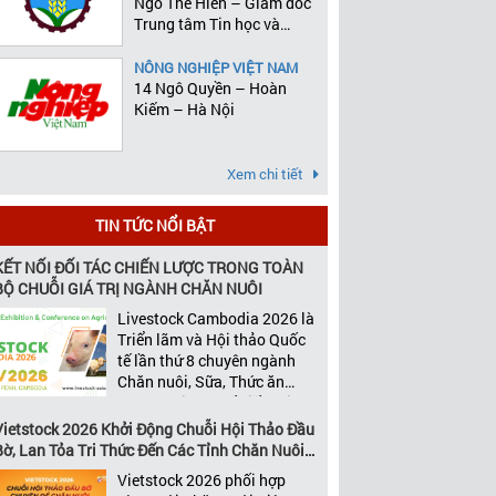
Ngô Thế Hiên – Giám đốc
Trung tâm Tin học và
Thống kê
NÔNG NGHIỆP VIỆT NAM
14 Ngô Quyền – Hoàn
Kiếm – Hà Nội
Xem chi tiết
TIN TỨC NỔI BẬT
KẾT NỐI ĐỐI TÁC CHIẾN LƯỢC TRONG TOÀN
BỘ CHUỖI GIÁ TRỊ NGÀNH CHĂN NUÔI
Livestock Cambodia 2026 là
Triển lãm và Hội thảo Quốc
tế lần thứ 8 chuyên ngành
Chăn nuôi, Sữa, Thức ăn
chăn nuôi và Chế biến thịt
tại Campuchia. Đây được
Vietstock 2026 Khởi Động Chuỗi Hội Thảo Đầu
đánh giá là một trong những
Bờ, Lan Tỏa Tri Thức Đến Các Tỉnh Chăn Nuôi
sự kiện thương mại thường
Trọng Điểm
Vietstock 2026 phối hợp
niên uy tín và đáng chú ý