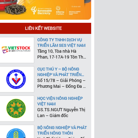
LIÊN KẾT WEBSITE
CÔNG TY TNHH DỊCH VỤ
TRIỂN LÃM SES VIỆT NAM
Tầng 10, Tòa nhà Hà
Phan, 17-17A-19 Tôn Thất
Tùng, Phường Phạm Ngũ
Lão, Quận 1, Tp.HCM
CỤC THÚ Y – BỘ NÔNG
NGHIỆP VÀ PHÁT TRIỂN
NÔNG THÔN
Số 15/78 – Giải Phóng –
Phương Mai – Đống Đa –
Hà Nội
HỌC VIỆN NÔNG NGHIỆP
VIỆT NAM
GS.TS.NGƯT Nguyễn Thị
Lan – Giám đốc
BỘ NÔNG NGHIỆP VÀ PHÁT
TRIỂN NÔNG THÔN