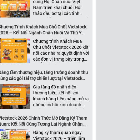
cùng Hội Chăn nuôi Việt
nhất của ngành nông nghiệp
Nam triển khai chuỗi Hội
– chăn […]
thảo đầu bờ tại các tỉnh
trọng điểm ngành chăn nuôi
Không chỉ là nền tảng giao
Chương Trình Khách Mua Chủ Chốt Vietstock
thương hàng đầu của ngành
2026 – Kết Nối Ngành Chăn Nuôi Và Thú Y
chăn nuôi và thú y, Vietstock
Việt Nam Và Đông Nam Á
Chương trình Khách Mua
còn là triển lãm duy nhất tại
Chủ Chốt Vietstock 2026 kết
Việt Nam tổ chức thường
nối các nhà ra quyết định với
niên […]
các đơn vị trưng bày trong
chuỗi giá trị ngành chăn
nuôi và thú y Với hơn 20
Nâng tầm thương hiệu, tăng trưởng doanh thu
năm đồng hành cùng sự
ùng các gói tài trợ chiến lược tại Vietstock
phát triển của ngành chăn
2026
Gia tăng độ nhận diện
nuôi Việt Nam, Vietstock đã
thương hiệu, kết nối với
khẳng định vị thế là triển […]
khách hàng tiềm năng mở ra
những cơ hội kinh doanh
mới thông qua các Gói Tài
trợ Vietstock 2026 Là Triển
Vietstock 2026 Chính Thức Mở Đăng Ký Tham
lãm Quốc tế hàng đầu Việt
Quan: Kết Nối Cùng Tương Lai Ngành Chăn
Nam về chuyên ngành Chăn
Nuôi Và Thú Y
Đăng ký tham quan ngay
nuôi, Thức ăn chăn nuôi và
Vietstock 2026 – triển lãm