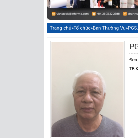
Trang chủ
»
Tổ chức
»
Ban Thường Vụ
»
PGS.
PG
Đơn 
TB 