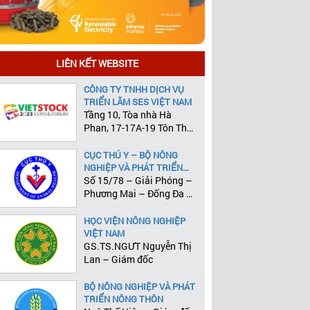
LIÊN KẾT WEBSITE
CÔNG TY TNHH DỊCH VỤ
TRIỂN LÃM SES VIỆT NAM
Tầng 10, Tòa nhà Hà
Phan, 17-17A-19 Tôn Thất
Tùng, Phường Phạm Ngũ
Lão, Quận 1, Tp.HCM
CỤC THÚ Y – BỘ NÔNG
NGHIỆP VÀ PHÁT TRIỂN
NÔNG THÔN
Số 15/78 – Giải Phóng –
Phương Mai – Đống Đa –
Hà Nội
HỌC VIỆN NÔNG NGHIỆP
VIỆT NAM
GS.TS.NGƯT Nguyễn Thị
Lan – Giám đốc
BỘ NÔNG NGHIỆP VÀ PHÁT
TRIỂN NÔNG THÔN