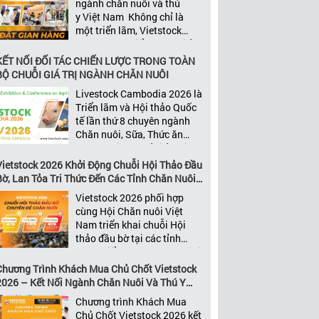
ngành chăn nuôi và thú
năng xây dựng các mối quan
y Việt Nam Không chỉ là
[…]
một triển lãm, Vietstock
2026 còn là điểm hẹn chiến
lược của ngành. Quy tụ
KẾT NỐI ĐỐI TÁC CHIẾN LƯỢC TRONG TOÀN
những đơn vị kinh doanh
BỘ CHUỖI GIÁ TRỊ NGÀNH CHĂN NUÔI
hàng đầu, những lãnh
Livestock Cambodia 2026 là
đạo và nhà cung cấp trong
Triển lãm và Hội thảo Quốc
chuỗi giá
tế lần thứ 8 chuyên ngành
trị ngành, Vietstock mang
Chăn nuôi, Sữa, Thức ăn
đến nền tảng kết nối toàn
chăn nuôi và Chế biến thịt
diện bao trùm toàn bộ chuỗi
tại Campuchia. Đây được
Vietstock 2026 Khởi Động Chuỗi Hội Thảo Đầu
giá trị […]
đánh giá là một trong những
Bờ, Lan Tỏa Tri Thức Đến Các Tỉnh Chăn Nuôi
sự kiện thương mại thường
Trọng Điểm
Vietstock 2026 phối hợp
niên uy tín và đáng chú ý
cùng Hội Chăn nuôi Việt
nhất của ngành nông nghiệp
Nam triển khai chuỗi Hội
– chăn […]
thảo đầu bờ tại các tỉnh
trọng điểm ngành chăn nuôi
Không chỉ là nền tảng giao
Chương Trình Khách Mua Chủ Chốt Vietstock
thương hàng đầu của ngành
2026 – Kết Nối Ngành Chăn Nuôi Và Thú Y
chăn nuôi và thú y, Vietstock
Việt Nam Và Đông Nam Á
Chương trình Khách Mua
còn là triển lãm duy nhất tại
Chủ Chốt Vietstock 2026 kết