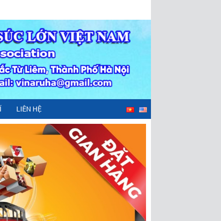
Í
LIÊN HỆ