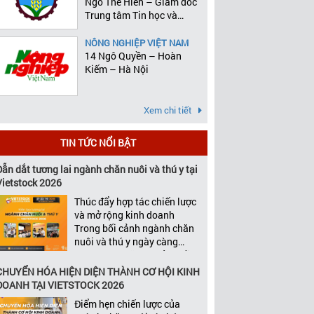
Ngô Thế Hiên – Giám đốc
Trung tâm Tin học và
Thống kê
NÔNG NGHIỆP VIỆT NAM
14 Ngô Quyền – Hoàn
Kiếm – Hà Nội
Xem chi tiết
TIN TỨC NỔI BẬT
Dẫn dắt tương lai ngành chăn nuôi và thú y tại
Vietstock 2026
Thúc đẩy hợp tác chiến lược
và mở rộng kinh doanh
Trong bối cảnh ngành chăn
nuôi và thú y ngày càng
cạnh tranh, tăng trưởng bền
vững không chỉ phụ thuộc
CHUYỂN HÓA HIỆN DIỆN THÀNH CƠ HỘI KINH
vào chất lượng sản phẩm
DOANH TẠI VIETSTOCK 2026
hay năng lực đổi mới, mà
Điểm hẹn chiến lược của
còn được thúc đẩy bởi khả