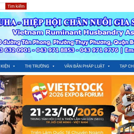
 KIỆN
THỊ TRƯỜNG
VĂN BẢN PHÁP LUẬT
TẠP CH