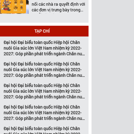
Việt Nam tổ chức thường
nối các nhà ra quyết định với
niên […]
các đơn vị trưng bày trong
chuỗi giá trị ngành chăn
nuôi và thú y Với hơn 20
năm đồng hành cùng sự
TẠP CHÍ
phát triển của ngành chăn
nuôi Việt Nam, Vietstock đã
Đại hội Đại biểu toàn quốc Hiệp hội Chăn
khẳng định vị thế là triển […]
nuôi Gia súc lớn Việt Nam nhiệm kỳ 2022-
2027: Góp phần phát triển ngành Chăn nuôi
gia súc lớn Việt Nam bền vững
Đại hội Đại biểu toàn quốc Hiệp hội Chăn
nuôi Gia súc lớn Việt Nam nhiệm kỳ 2022-
2027: Góp phần phát triển ngành Chăn nuôi
gia súc lớn Việt Nam bền vững
Đại hội Đại biểu toàn quốc Hiệp hội Chăn
nuôi Gia súc lớn Việt Nam nhiệm kỳ 2022-
2027: Góp phần phát triển ngành Chăn nuôi
gia súc lớn Việt Nam bền vững
Đại hội Đại biểu toàn quốc Hiệp hội Chăn
nuôi Gia súc lớn Việt Nam nhiệm kỳ 2022-
2027: Góp phần phát triển ngành Chăn nuôi
gia súc lớn Việt Nam bền vững
Đại hội Đại biểu toàn quốc Hiệp hội Chăn