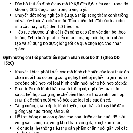
Đàn bò thịt ổn định ở quy mô từ 6,5 đến 6,6 triệu con, trong đó
khoảng 30% được nuôi trong trang trại.
Chuyển đất nông nghiệp hiệu quả thấp sang thâm canh trồng
cỏ và cây thức ăn chăn nuôi. Tổng diện tích đất các loại cho
nhu cầu này từ 0,5 đến 1,0 triệu ha.
Tiếp tục chương trình cải tiến nâng cao tầm vóc đàn bò theo
hướng Zebu hoá; phát triển nhanh mạng lưới thụ tinh nhân
tạo và sử dụng bò đực giống tốt đã qua chọn lọc cho nhân
giống.
Định
hướng
chi
tiết
phát
triển
ngành
chăn
nuôi
bò
thịt
(
theo
QĐ
1520)
Khuyến khích phát triển các mô hình chế biến các loại thức ăn
chăn nuôi hữu cơ bằng công nghệ, thiết bị nghiền trộn nhỏ và
cơ động phù hợp với loại hình chăn nuôi nông hộ, hợp tác xã;
Phát triển mô hình thâm canh trồng cỏ, ngô dầy, lúa chín
sáp... kết hợp công nghệ chế biến thức ăn thô xanh hỗn hợp
(TMR) để chăn nuôi và vỗ béo các loại gia súc ăn cỏ.
Tăng cường giám định, bình tuyển, loại thải và thay thế đàn
giống vật nuôi trong sản xuất.
Hỗ trợ thông qua con giống cho phát triển chăn nuôi đối với
vùng sâu, vùng xa, vùng khó khăn, vùng đặc biệt khó khăn;
Tổ chức lại hệ thống tiêu thụ sản phẩm chăn nuôi gắn với các