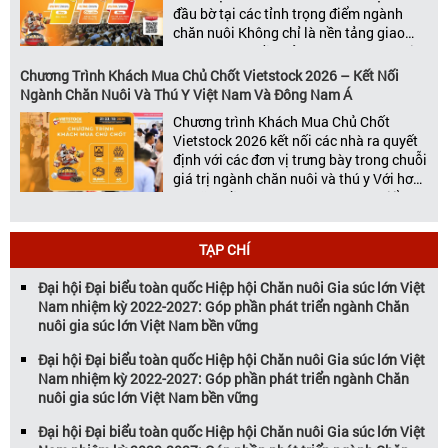
đầu bờ tại các tỉnh trọng điểm ngành
chăn nuôi Không chỉ là nền tảng giao
thương hàng đầu của ngành chăn nuôi
và thú y, Vietstock còn là triển lãm duy
Chương Trình Khách Mua Chủ Chốt Vietstock 2026 – Kết Nối
nhất tại Việt Nam tổ chức thường niên
Ngành Chăn Nuôi Và Thú Y Việt Nam Và Đông Nam Á
[…]
Chương trình Khách Mua Chủ Chốt
Vietstock 2026 kết nối các nhà ra quyết
định với các đơn vị trưng bày trong chuỗi
giá trị ngành chăn nuôi và thú y Với hơn
20 năm đồng hành cùng sự phát triển
của ngành chăn nuôi Việt Nam,
Vietstock đã khẳng định vị thế là triển […]
TẠP CHÍ
Đại hội Đại biểu toàn quốc Hiệp hội Chăn nuôi Gia súc lớn Việt
Nam nhiệm kỳ 2022-2027: Góp phần phát triển ngành Chăn
nuôi gia súc lớn Việt Nam bền vững
Đại hội Đại biểu toàn quốc Hiệp hội Chăn nuôi Gia súc lớn Việt
Nam nhiệm kỳ 2022-2027: Góp phần phát triển ngành Chăn
nuôi gia súc lớn Việt Nam bền vững
Đại hội Đại biểu toàn quốc Hiệp hội Chăn nuôi Gia súc lớn Việt