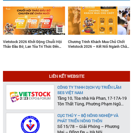
i Hội
Chương Trình Khách Mua Chủ Chốt
Nâng tầm thương hiệu, tăng trưở
Đến
Vietstock 2026 – Kết Nối Ngành Chăn
doanh thu cùng các gói tài trợ chi
Nuôi Và Thú Y Việt Nam Và Đông Nam
lược tại Vietstock 2026
Á
LIÊN KẾT WEBSITE
CÔNG TY TNHH DỊCH VỤ TRIỂN LÃM
SES VIỆT NAM
Tầng 10, Tòa nhà Hà Phan, 17-17A-19
Tôn Thất Tùng, Phường Phạm Ngũ
Lão, Quận 1, Tp.HCM
CỤC THÚ Y – BỘ NÔNG NGHIỆP VÀ
PHÁT TRIỂN NÔNG THÔN
Số 15/78 – Giải Phóng – Phương
Mai – Đống Đa – Hà Nội