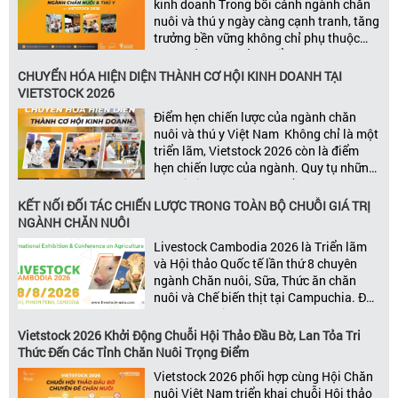
kinh doanh Trong bối cảnh ngành chăn
nuôi và thú y ngày càng cạnh tranh, tăng
trưởng bền vững không chỉ phụ thuộc
vào chất lượng sản phẩm hay năng lực
đổi mới, mà còn được thúc đẩy bởi khả
CHUYỂN HÓA HIỆN DIỆN THÀNH CƠ HỘI KINH DOANH TẠI
năng xây dựng các mối quan […]
VIETSTOCK 2026
Điểm hẹn chiến lược của ngành chăn
nuôi và thú y Việt Nam Không chỉ là một
triển lãm, Vietstock 2026 còn là điểm
hẹn chiến lược của ngành. Quy tụ những
đơn vị kinh doanh hàng đầu, những lãnh
đạo và nhà cung cấp trong chuỗi giá
KẾT NỐI ĐỐI TÁC CHIẾN LƯỢC TRONG TOÀN BỘ CHUỖI GIÁ TRỊ
trị ngành, Vietstock mang đến nền tảng
NGÀNH CHĂN NUÔI
kết nối toàn diện bao trùm toàn bộ chuỗi
Livestock Cambodia 2026 là Triển lãm
giá trị […]
và Hội thảo Quốc tế lần thứ 8 chuyên
ngành Chăn nuôi, Sữa, Thức ăn chăn
nuôi và Chế biến thịt tại Campuchia. Đây
được đánh giá là một trong những sự
kiện thương mại thường niên uy tín và
Vietstock 2026 Khởi Động Chuỗi Hội Thảo Đầu Bờ, Lan Tỏa Tri
đáng chú ý nhất của ngành nông nghiệp
Thức Đến Các Tỉnh Chăn Nuôi Trọng Điểm
– chăn […]
Vietstock 2026 phối hợp cùng Hội Chăn
nuôi Việt Nam triển khai chuỗi Hội thảo