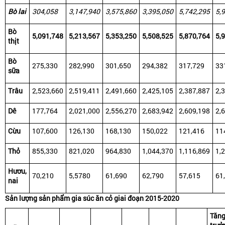
Bò
lai
304,058
3,147,940
3,575,860
3,395,050
5,742,295
5,
Bò
5,091,748
5,213,567
5,353,250
5,508,525
5,870,764
5,
thịt
Bò
275,330
282,990
301,650
294,382
317,729
33
sữa
Trâu
2,523,660
2,519,411
2,491,660
2,425,105
2,387,887
2,
Dê
177,764
2,021,000
2,556,270
2,683,942
2,609,198
2,
Cừu
107,600
126,130
168,130
150,022
121,416
11
Thỏ
855,330
821,020
964,830
1,044,370
1,116,869
1,
Hươu,
70,210
5,5780
61,690
62,790
57,615
61
nai
Sản
lượng
sản
phẩm
gia
súc
ăn
cỏ
giai
đoạn
2015-2020
Tăn