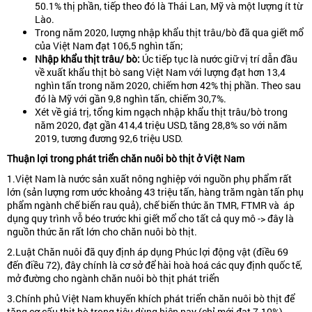
50.1% thị phần, tiếp theo đó là Thái Lan, Mỹ và một lượng ít từ
Lào.
Trong năm 2020, lượng nhập khẩu thịt trâu/bò đã qua giết mổ
của Việt Nam đạt 106,5 nghìn tấn;
Nhập
khẩu
thịt
trâu
/
bò
:
Úc tiếp tục là nước giữ vị trí dẫn đầu
về xuất khẩu thịt bò sang Việt Nam với lượng đạt hơn 13,4
nghìn tấn trong năm 2020, chiếm hơn 42% thị phần. Theo sau
đó là Mỹ với gần 9,8 nghìn tấn, chiếm 30,7%.
Xét về giá trị, tổng kim ngạch nhập khẩu thịt trâu/bò trong
năm 2020, đạt gần 414,4 triệu USD, tăng 28,8% so với năm
2019, tương đương 92,6 triệu USD.
Thuận
lợi
trong
phát
triển
chăn
nuôi
bò
thịt
ở
Việt
Nam
1.Việt Nam là nước sản xuất nông nghiệp với nguồn phụ phẩm rất
lớn (sản lượng rơm ước khoảng 43 triệu tấn, hàng trăm ngàn tấn phụ
phẩm ngành chế biến rau quả), chế biến thức ăn TMR, FTMR và áp
dụng quy trình vỗ béo trước khi giết mổ cho tất cả quy mô -> đây là
nguồn thức ăn rất lớn cho chăn nuôi bò thịt.
2.Luật Chăn nuôi đã quy định áp dụng Phúc lợi động vật (điều 69
đến điều 72), đây chính là cơ sở để hài hoà hoá các quy định quốc tế,
mở đường cho ngành chăn nuôi bò thịt phát triển
3.Chính phủ Việt Nam khuyến khích phát triển chăn nuôi bò thịt để
tăng cơ cấu thịt bò trong tiêu dùng hiện nay (chỉ mới đạt 7-10%).