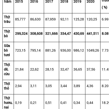
trưở
Năm
2015
2016
2017
2018
2019
2020
( %)
Thịt
85,777
86,630
87,959
92,11
125,28
120,25
6.99
trâu
Thịt
299,324
308,608
321,666
334,47
430,69
441,511
8.08
bò
Sữa
bò
723,15
795,14
881,26
936,00
986,12
1049,26
7.73
tươi
Thịt
dê
,
21,84
22,62
28,15
32,47
36,65
37,56
11.4
cừu
Thịt
2,94
3,11
3,05
3,44
3,89
4,36
8.20
thỏ
Thịt
hươu
,
0,19
0,21
0,51
0,41
0,34
0,44
18.2
nai