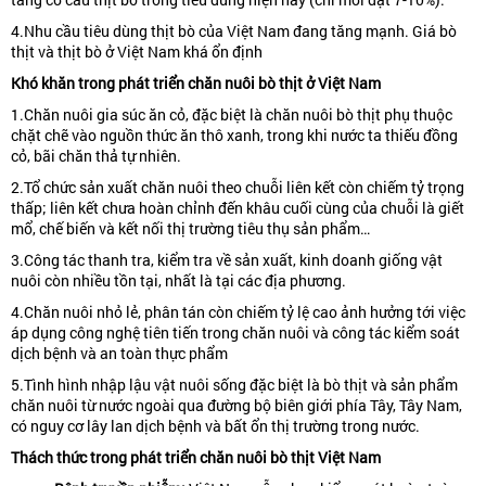
4.Nhu cầu tiêu dùng thịt bò của Việt Nam đang tăng mạnh. Giá bò
thịt và thịt bò ở Việt Nam khá ổn định
Khó
khăn
trong
phát
triển
chăn
nuôi
bò
thịt
ở
Việt
Nam
1.Chăn nuôi gia súc ăn cỏ, đặc biệt là chăn nuôi bò thịt phụ thuộc
chặt chẽ vào nguồn thức ăn thô xanh, trong khi nước ta thiếu đồng
cỏ, bãi chăn thả tự nhiên.
2.Tổ chức sản xuất chăn nuôi theo chuỗi liên kết còn chiếm tỷ trọng
thấp; liên kết chưa hoàn chỉnh đến khâu cuối cùng của chuỗi là giết
mổ, chế biến và kết nối thị trường tiêu thụ sản phẩm…
3.Công tác thanh tra, kiểm tra về sản xuất, kinh doanh giống vật
nuôi còn nhiều tồn tại, nhất là tại các địa phương.
4.Chăn nuôi nhỏ lẻ, phân tán còn chiếm tỷ lệ cao ảnh hưởng tới việc
áp dụng công nghệ tiên tiến trong chăn nuôi và công tác kiểm soát
dịch bệnh và an toàn thực phẩm
5.Tình hình nhập lậu vật nuôi sống đặc biệt là bò thịt và sản phẩm
chăn nuôi từ nước ngoài qua đường bộ biên giới phía Tây, Tây Nam,
có nguy cơ lây lan dịch bệnh và bất ổn thị trường trong nước.
Thách
thức
trong
phát
triển
chăn
nuôi
bò
thịt
Việt
Nam