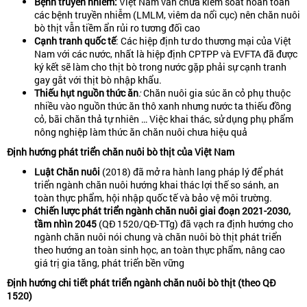
Bệnh truyền nhiễm:
Việt Nam vẫn chưa kiểm soát hoàn toàn
các bệnh truyền nhiễm (LMLM, viêm da nổi cục) nên chăn nuôi
bò thịt vẫn tiềm ẩn rủi ro tương đối cao
Cạnh tranh quốc tế
: Các hiệp định tư do thương mại của Việt
Nam với các nước, nhất là hiệp định CPTPP và EVFTA đã được
ký kết sẽ làm cho thịt bò trong nước gặp phải sự cạnh tranh
gay gắt với thịt bò nhập khẩu.
Thiếu hụt nguồn thức ăn
:
Chăn nuôi gia súc ăn cỏ phụ thuộc
nhiều vào nguồn thức ăn thô xanh nhưng nước ta thiếu đồng
cỏ, bãi chăn thả tự nhiên … Việc khai thác, sử dụng phụ phẩm
nông nghiệp làm thức ăn chăn nuôi chưa hiệu quả
Định
hướng
phát
triển
chăn
nuôi
bò
thịt
của
Việt
Nam
Luật
Chăn
nuôi
(2018) đã mở ra hành lang pháp lý để phát
triển ngành chăn nuôi hướng khai thác lợi thế so sánh, an
toàn thực phẩm, hội nhập quốc tế và bảo vệ môi trường.
Chiến
lược
phát
triển
ngành
chăn
nuôi
giai
đoạn
2021-2030,
tầm
nhìn
2045
(QĐ 1520/QĐ-TTg) đã vạch ra định hướng cho
ngành chăn nuôi nói chung và chăn nuôi bò thịt phát triển
theo hướng an toàn sinh học, an toàn thực phẩm, nâng cao
giá trị gia tăng, phát triển bền vững
Định
hướng
chi
tiết
phát
triển
ngành
chăn
nuôi
bò
thịt
(
theo
QĐ
1520)