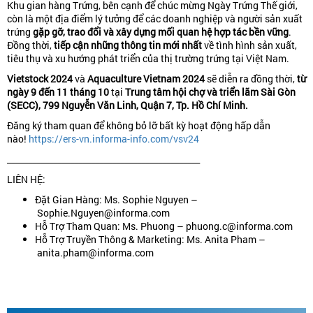
Khu gian hàng Trứng, bên cạnh để chúc mừng Ngày Trứng Thế giới,
còn là một địa điểm lý tưởng để các doanh nghiệp và người sản xuất
trứng
gặp gỡ, trao đổi và xây dựng mối quan hệ hợp tác bền vững
.
Đồng thời,
tiếp cận những thông tin mới nhất
về tình hình sản xuất,
tiêu thụ và xu hướng phát triển của thị trường trứng tại Việt Nam.
Vietstock 2024
và
Aquaculture Vietnam 2024
sẽ diễn ra đồng thời,
từ
ngày 9 đến 11 tháng 10
tại
Trung tâm hội chợ và triển lãm Sài Gòn
(SECC), 799 Nguyễn Văn Linh, Quận 7, Tp. Hồ Chí Minh.
Đăng ký tham quan để không bỏ lỡ bất kỳ hoạt động hấp dẫn
nào!
https://ers-vn.informa-info.com/vsv24
______________________________________________
LIÊN HỆ:
Đặt Gian Hàng: Ms. Sophie Nguyen –
Sophie.Nguyen@informa.com
Hỗ Trợ Tham Quan: Ms. Phuong – phuong.c@informa.com
Hỗ Trợ Truyền Thông & Marketing: Ms. Anita Pham –
anita.pham@informa.com