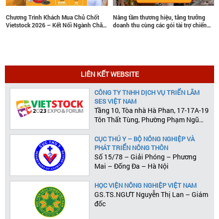
 Mua Chủ Chốt
Nâng tầm thương hiệu, tăng trưởng
Vietstock 2026 Chính
t Nối Ngành Chăn
doanh thu cùng các gói tài trợ chiến
Ký Tham Quan: Kết Nố
 Nam Và Đông Nam
lược tại Vietstock 2026
Lai Ngành Chăn Nuôi 
LIÊN KẾT WEBSITE
CÔNG TY TNHH DỊCH VỤ TRIỂN LÃM
SES VIỆT NAM
Tầng 10, Tòa nhà Hà Phan, 17-17A-19
Tôn Thất Tùng, Phường Phạm Ngũ
Lão, Quận 1, Tp.HCM
CỤC THÚ Y – BỘ NÔNG NGHIỆP VÀ
PHÁT TRIỂN NÔNG THÔN
Số 15/78 – Giải Phóng – Phương
Mai – Đống Đa – Hà Nội
HỌC VIỆN NÔNG NGHIỆP VIỆT NAM
GS.TS.NGƯT Nguyễn Thị Lan – Giám
đốc