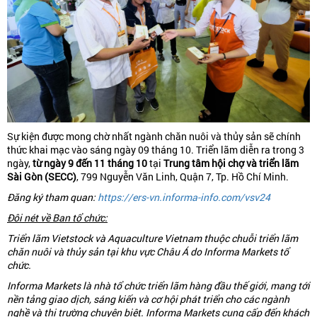
Sự kiện được mong chờ nhất ngành chăn nuôi và thủy sản sẽ chính
thức khai mạc vào sáng ngày 09 tháng 10. Triển lãm diễn ra trong 3
ngày,
từ ngày 9 đến 11 tháng 10
tại
Trung tâm hội chợ và triển lãm
Sài Gòn (SECC)
, 799 Nguyễn Văn Linh, Quận 7, Tp. Hồ Chí Minh.
Đăng ký tham quan:
https://ers-vn.informa-info.com/vsv24
Đôi nét v
ề
Ban t
ổ
ch
ứ
c:
Tri
ể
n lãm Vietstock và Aquaculture Vietnam thu
ộ
c chu
ỗ
i tri
ể
n lãm
chăn nuôi và thủy sản tại khu v
ự
c Châu Á do Informa Markets t
ổ
ch
ứ
c.
Informa Markets là nhà t
ổ
ch
ứ
c tri
ể
n lãm hàng đ
ầ
u th
ế
gi
ớ
i, mang t
ớ
i
n
ề
n t
ả
ng giao dịch, sáng ki
ế
n và cơ h
ộ
i phát tri
ể
n cho các ngành
ngh
ề
và thị trư
ờ
ng chuyên bi
ệ
t. Informa Markets cung c
ấ
p đ
ế
n khách