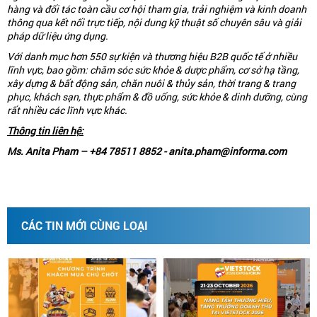
hàng và đ
ố
i tác toàn c
ầ
u cơ h
ộ
i tham gia, tr
ả
i nghi
ệ
m và kinh doanh
thông qua k
ế
t n
ố
i tr
ự
c ti
ế
p, n
ộ
i dung k
ỹ
thu
ậ
t s
ố
chuyên sâu và gi
ả
i
pháp d
ữ
li
ệ
u
ứ
ng dụng.
V
ớ
i danh mục hơn 550 s
ự
ki
ệ
n và thương hi
ệ
u B2B qu
ố
c t
ế
ở
nhi
ề
u
l
ĩ
nh v
ự
c, bao g
ồ
m: chăm sóc s
ứ
c kh
ỏ
e & dư
ợ
c ph
ẩ
m, cơ s
ở
hạ t
ầ
ng,
xây d
ự
ng & b
ấ
t đ
ộ
ng s
ả
n, chăn nuôi & th
ủ
y s
ả
n, th
ờ
i trang & trang
phục, khách sạn, th
ự
c ph
ẩ
m & đ
ồ
u
ố
ng, s
ứ
c kh
ỏ
e & dinh dư
ỡ
ng, cùng
r
ấ
t nhi
ề
u các l
ĩ
nh v
ự
c khác.
Thông tin liên hệ:
Ms. Anita Pham – +84 78511 8852 - anita.pham@informa.com
CÁC TIN MỚI CÙNG LOẠI