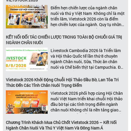
Điểm hẹn chiến lược của ngành chăn
nuôi và thú y Việt Nam Không chỉ là một
triển lãm, Vietstock 2026 còn là điểm
hẹn chiến lược của ngành. Quy tụ những
đơn vị kinh doanh hàng đầu, những lãnh
đạo và nhà cung cấp trong chuỗi giá
KẾT NỐI ĐỐI TÁC CHIẾN LƯỢC TRONG TOÀN BỘ CHUỖI GIÁ TRỊ
trị ngành, Vietstock mang đến nền tảng
NGÀNH CHĂN NUÔI
kết nối toàn diện bao trùm toàn bộ chuỗi
Livestock Cambodia 2026 là Triển lãm
giá trị […]
và Hội thảo Quốc tế lần thứ 8 chuyên
ngành Chăn nuôi, Sữa, Thức ăn chăn
nuôi và Chế biến thịt tại Campuchia. Đây
được đánh giá là một trong những sự
kiện thương mại thường niên uy tín và
Vietstock 2026 Khởi Động Chuỗi Hội Thảo Đầu Bờ, Lan Tỏa Tri
đáng chú ý nhất của ngành nông nghiệp
Thức Đến Các Tỉnh Chăn Nuôi Trọng Điểm
– chăn […]
Vietstock 2026 phối hợp cùng Hội Chăn
nuôi Việt Nam triển khai chuỗi Hội thảo
đầu bờ tại các tỉnh trọng điểm ngành
chăn nuôi Không chỉ là nền tảng giao
thương hàng đầu của ngành chăn nuôi
và thú y, Vietstock còn là triển lãm duy
Chương Trình Khách Mua Chủ Chốt Vietstock 2026 – Kết Nối
nhất tại Việt Nam tổ chức thường niên
Ngành Chăn Nuôi Và Thú Y Việt Nam Và Đông Nam Á