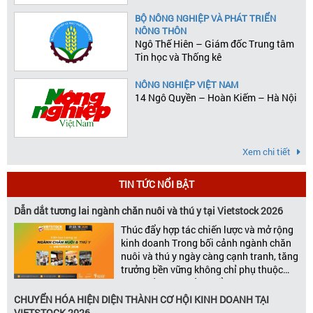
BỘ NÔNG NGHIỆP VÀ PHÁT TRIỂN
NÔNG THÔN
Ngô Thế Hiên – Giám đốc Trung tâm
Tin học và Thống kê
NÔNG NGHIỆP VIỆT NAM
14 Ngô Quyền – Hoàn Kiếm – Hà Nội
Xem chi tiết
TIN TỨC NỔI BẬT
Dẫn dắt tương lai ngành chăn nuôi và thú y tại Vietstock 2026
Thúc đẩy hợp tác chiến lược và mở rộng
kinh doanh Trong bối cảnh ngành chăn
nuôi và thú y ngày càng cạnh tranh, tăng
trưởng bền vững không chỉ phụ thuộc
vào chất lượng sản phẩm hay năng lực
đổi mới, mà còn được thúc đẩy bởi khả
CHUYỂN HÓA HIỆN DIỆN THÀNH CƠ HỘI KINH DOANH TẠI
năng xây dựng các mối quan […]
VIETSTOCK 2026