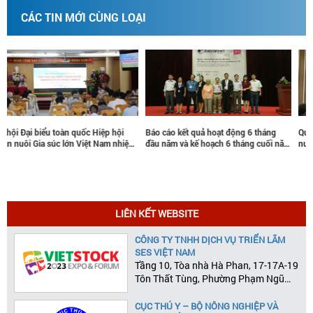
CÁC TIN MỚI CÙNG LOẠI
ội
Báo cáo kết quả hoạt động 6 tháng
Quy chế hoạt động của Hiệp hội Ch
nhiệm
đầu năm và kế hoạch 6 tháng cuối năm
nuôi gia súc lớn Việt Nam, nhiệm kỳ
ển
2016
2015-2020
t Nam
LIÊN KẾT WEBSITE
CÔNG TY TNHH DỊCH VỤ TRIỂN LÃM
SES VIỆT NAM
Tầng 10, Tòa nhà Hà Phan, 17-17A-19
Tôn Thất Tùng, Phường Phạm Ngũ
Lão, Quận 1, Tp.HCM
CỤC THÚ Y – BỘ NÔNG NGHIỆP VÀ