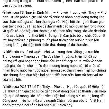
mội trường trong chăn nuôi nhằm đem lại nền chăn nuôi phát triển
bền vững, hiệu quả.
-Ý kiến của TS Nguyễn Đình Minh – Phó viện trưởng viện Thú y – Phó
ban Tư vấn phản biện: Khi các tổ chức cá nhân hoạt động trong lĩnh
vực chăn nuôi gia súc lớn tham gia vào Hiệp hội thì người tham gia
cần tiếng nói của Hiệp hội để đẩy mạnh các mối quan hệ trong nước
và quốc tế, đặc biệt cần tham gia sâu hơn nữa trong các vấn đề nhức
nhối cấp bách như: thời tiết khắc nghiệt đàn trâu bò bị chết đói, chết
rét, hay nhiều địa phương muốn phát triển chăn nuôi gia súc lớn
nhưng không đủ diện tích chăn thả, không có đủ thức ăn…
-Ý kiến của TS Lê Bá Quế – Phó GĐ Trung tâm Giống gia súc lớn
Trung ương – Trưởng ban Thi đua khen thưởng: Hiệp hội đã có
những kết quả hoạt động bước đầu khá tốt đẹp như tư vấn về chăn
nuôi gia súc lớn cho nhiều địa phương trong nước, các tổ chức cá
nhân trong nước và nước ngoài, mong các thành viên hiệp hội chung
sức chung lòng đưa hiệp hội phát triển hơn nữa, làm tốt hơn vai trò
của hiệp hội.
-Ý kiến của PGS.TS Lê Thị Thúy – Phó ban Hợp tác quốc tế Hiệp hội:
Bà Thúy đánh giá cao sự cố gắng hoạt động của các thành viên Hiệp
hội, qua đó mong các thành viên Hiệp hội chung sức chung lòng để
đóng góp nhiều hơn nữa cho ngành Chăn nuôi gia súc lớn Việt Nam
đặc biệt trong bối cảnh hội nhập TPP hiện nay.