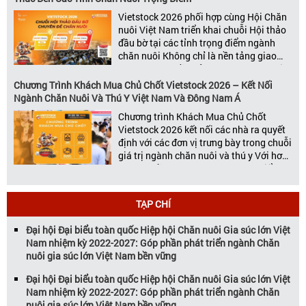
– chăn […]
Vietstock 2026 phối hợp cùng Hội Chăn
nuôi Việt Nam triển khai chuỗi Hội thảo
đầu bờ tại các tỉnh trọng điểm ngành
chăn nuôi Không chỉ là nền tảng giao
thương hàng đầu của ngành chăn nuôi
và thú y, Vietstock còn là triển lãm duy
Chương Trình Khách Mua Chủ Chốt Vietstock 2026 – Kết Nối
nhất tại Việt Nam tổ chức thường niên
Ngành Chăn Nuôi Và Thú Y Việt Nam Và Đông Nam Á
[…]
Chương trình Khách Mua Chủ Chốt
Vietstock 2026 kết nối các nhà ra quyết
định với các đơn vị trưng bày trong chuỗi
giá trị ngành chăn nuôi và thú y Với hơn
20 năm đồng hành cùng sự phát triển
của ngành chăn nuôi Việt Nam,
Vietstock đã khẳng định vị thế là triển […]
TẠP CHÍ
Đại hội Đại biểu toàn quốc Hiệp hội Chăn nuôi Gia súc lớn Việt
Nam nhiệm kỳ 2022-2027: Góp phần phát triển ngành Chăn
nuôi gia súc lớn Việt Nam bền vững
Đại hội Đại biểu toàn quốc Hiệp hội Chăn nuôi Gia súc lớn Việt
Nam nhiệm kỳ 2022-2027: Góp phần phát triển ngành Chăn
nuôi gia súc lớn Việt Nam bền vững