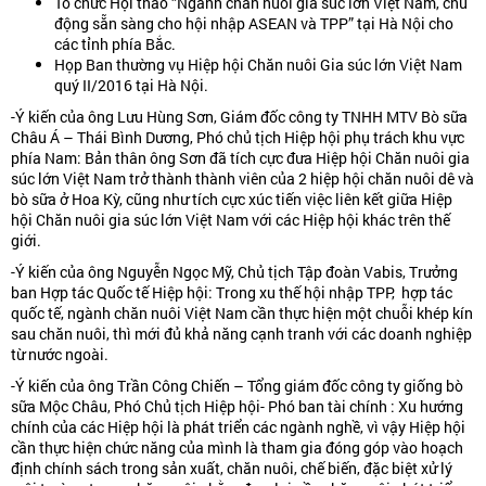
Tổ chức Hội thảo “Ngành chăn nuôi gia súc lớn Việt Nam, chủ
động sẵn sàng cho hội nhập ASEAN và TPP” tại Hà Nội cho
các tỉnh phía Bắc.
Họp Ban thường vụ Hiệp hội Chăn nuôi Gia súc lớn Việt Nam
quý II/2016 tại Hà Nội.
-Ý kiến của ông Lưu Hùng Sơn, Giám đốc công ty TNHH MTV Bò sữa
Châu Á – Thái Bình Dương, Phó chủ tịch Hiệp hội phụ trách khu vực
phía Nam: Bản thân ông Sơn đã tích cực đưa Hiệp hội Chăn nuôi gia
súc lớn Việt Nam trở thành thành viên của 2 hiệp hội chăn nuôi dê và
bò sữa ở Hoa Kỳ, cũng như tích cực xúc tiến việc liên kết giữa Hiệp
hội Chăn nuôi gia súc lớn Việt Nam với các Hiệp hội khác trên thế
giới.
-Ý kiến của ông Nguyễn Ngọc Mỹ, Chủ tịch Tập đoàn Vabis, Trưởng
ban Hợp tác Quốc tế Hiệp hội: Trong xu thế hội nhập TPP, hợp tác
quốc tế, ngành chăn nuôi Việt Nam cần thực hiện một chuỗi khép kín
sau chăn nuôi, thì mới đủ khả năng cạnh tranh với các doanh nghiệp
từ nước ngoài.
-Ý kiến của ông Trần Công Chiến – Tổng giám đốc công ty giống bò
sữa Mộc Châu, Phó Chủ tịch Hiệp hội- Phó ban tài chính : Xu hướng
chính của các Hiệp hội là phát triển các ngành nghề, vì vậy Hiệp hội
cần thực hiện chức năng của mình là tham gia đóng góp vào hoạch
định chính sách trong sản xuất, chăn nuôi, chế biến, đặc biệt xử lý