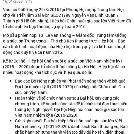
16/01/2023 | 8:49
Vào hồi 9h00 ngày 25/3/2016 tại Phòng Hội nghị, Trung tâm Hội
chợ và Triển lãm Sài Gòn SECC (799 Nguyễn Văn Linh, Quận 7,
Thành phố Hồ Chí Minh), Hiệp hội Chăn nuôi gia súc lớn Việt Nam đã
tổ chức phiên họp thường vụ quý I năm 2016.
Mở đầu phiên họp, TS. Lê Văn Thông – Giám đốc Trung tâm Giống
gia súc lớn Trung ương – Phó chủ tịch thường trực Hiệp hội – Báo
cáo tình hình hoạt động của Hiệp hội trong quý I và kế hoạch hoạt
động cho quý II và cả năm 2016.
Kể từ Đại hội Hiệp hội Chăn nuôi gia súc lớn Việt Nam nhiệm kỳ II
(2015 – 2020) được tổ chức thành công tại Hà Nội, Hiệp hội đã có
nhiều hoạt động khá tích cực và hiệu quả, đó là:
Báo cáo Bộ Nông nghiệp và Phát triển nông thôn về kết quả
Đại hội nhiệm kỳ II (2015-2020) của Hiệp hội Chăn nuôi Gia
súc lớn Việt Nam.
Hoàn thiện về tổ chức nhân sự sau Đại hội, xây dựng các
chương trình, kế hoạch công tác để tổ chức chỉ đạo thực hiện
thắng lợi Nghị quyết Đại hội Hiệp hội chăn nuôi gia súc lớn
Việt Nam nhiệm kỳ II (2015-2020).
Gửi Nghị quyết Đại hội Hiệp hội chăn nuôi gia súc lớn Việt
Nam nhiệm kỳ II (2015-2020), danh sách Ban thường vụ, Ban
chấp hành tới từng thành viên (có đầy đủ họ tên, điện thoại,