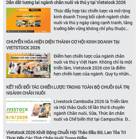
Dẫn dắt tương lai ngành chăn nuôi và thú y tại Vietstock 2026
Thúc đẩy hợp tác chiến lược và mở rộng
kinh doanh Trong bối cảnh ngành chăn
nuôi và thú y ngày càng cạnh tranh, tăng
trưởng bền vững không chỉ phụ thuộc
vào chất lượng sản phẩm hay năng lực
đổi mới, mà còn được thúc đẩy bởi khả
CHUYỂN HÓA HIỆN DIỆN THÀNH CƠ HỘI KINH DOANH TẠI
năng xây dựng các mối quan […]
VIETSTOCK 2026
Điểm hẹn chiến lược của ngành chăn
nuôi và thú y Việt Nam Không chỉ là một
triển lãm, Vietstock 2026 còn là điểm
hẹn chiến lược của ngành. Quy tụ những
đơn vị kinh doanh hàng đầu, những lãnh
đạo và nhà cung cấp trong chuỗi giá
KẾT NỐI ĐỐI TÁC CHIẾN LƯỢC TRONG TOÀN BỘ CHUỖI GIÁ TRỊ
trị ngành, Vietstock mang đến nền tảng
NGÀNH CHĂN NUÔI
kết nối toàn diện bao trùm toàn bộ chuỗi
Livestock Cambodia 2026 là Triển lãm
giá trị […]
và Hội thảo Quốc tế lần thứ 8 chuyên
ngành Chăn nuôi, Sữa, Thức ăn chăn
nuôi và Chế biến thịt tại Campuchia. Đây
được đánh giá là một trong những sự
kiện thương mại thường niên uy tín và
Vietstock 2026 Khởi Động Chuỗi Hội Thảo Đầu Bờ, Lan Tỏa Tri
đáng chú ý nhất của ngành nông nghiệp
Thức Đến Các Tỉnh Chăn Nuôi Trọng Điểm