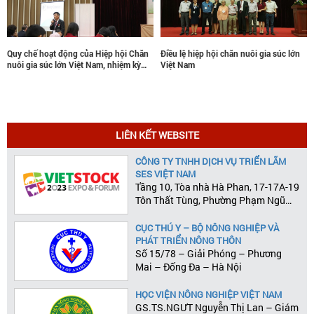
Điều lệ hiệp hội chăn nuôi gia súc lớn
Kết luận của ban thường vụ hiệp hội
Việt Nam
chăn nuôi gia súc lớn Việt Nam ( Phiên
họp quý I năm 2016 )
LIÊN KẾT WEBSITE
CÔNG TY TNHH DỊCH VỤ TRIỂN LÃM
SES VIỆT NAM
Tầng 10, Tòa nhà Hà Phan, 17-17A-19
Tôn Thất Tùng, Phường Phạm Ngũ
Lão, Quận 1, Tp.HCM
CỤC THÚ Y – BỘ NÔNG NGHIỆP VÀ
PHÁT TRIỂN NÔNG THÔN
Số 15/78 – Giải Phóng – Phương
Mai – Đống Đa – Hà Nội
HỌC VIỆN NÔNG NGHIỆP VIỆT NAM
GS.TS.NGƯT Nguyễn Thị Lan – Giám