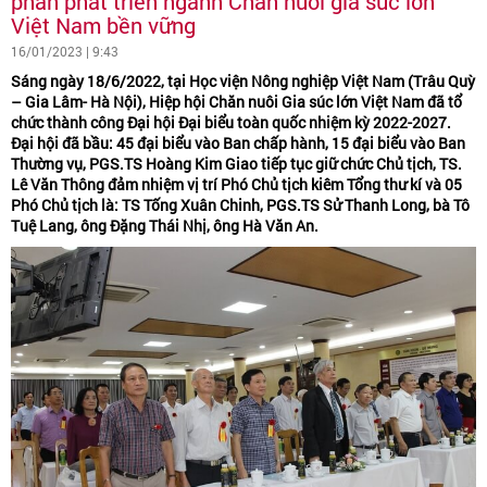
phần phát triển ngành Chăn nuôi gia súc lớn
Việt Nam bền vững
16/01/2023 | 9:43
Sáng ngày 18/6/2022, tại Học viện Nông nghiệp Việt Nam (Trâu Quỳ
– Gia Lâm- Hà Nội), Hiệp hội Chăn nuôi Gia súc lớn Việt Nam đã tổ
chức thành công Đại hội Đại biểu toàn quốc nhiệm kỳ 2022-2027.
Đại hội đã bầu: 45 đại biểu vào Ban chấp hành, 15 đại biểu vào Ban
Thường vụ, PGS.TS Hoàng Kim Giao tiếp tục giữ chức Chủ tịch, TS.
Lê Văn Thông đảm nhiệm vị trí Phó Chủ tịch kiêm Tổng thư kí và 05
Phó Chủ tịch là: TS Tống Xuân Chinh, PGS.TS Sử Thanh Long, bà Tô
Tuệ Lang, ông Đặng Thái Nhị, ông Hà Văn An.