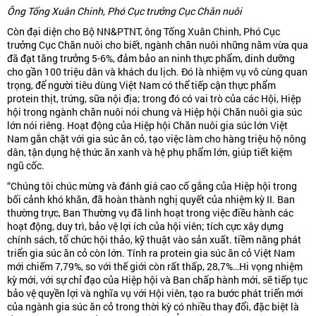
Ông Tống Xuân Chinh, Phó Cục trưởng Cục Chăn nuôi
Còn đại diện cho Bộ NN&PTNT, ông Tống Xuân Chinh, Phó Cục
trưởng Cục Chăn nuôi cho biết, ngành chăn nuôi những năm vừa qua
đã đạt tăng trưởng 5-6%, đảm bảo an ninh thực phẩm, dinh dưỡng
cho gần 100 triệu dân và khách du lịch. Đó là nhiệm vụ vô cùng quan
trọng, để người tiêu dùng Việt Nam có thể tiếp cận thực phẩm
protein thịt, trứng, sữa nội địa; trong đó có vai trò của các Hội, Hiệp
hội trong ngành chăn nuôi nói chung và Hiệp hội Chăn nuôi gia súc
lớn nói riêng. Hoạt động của Hiệp hội Chăn nuôi gia súc lớn Việt
Nam gắn chặt với gia súc ăn cỏ, tạo việc làm cho hàng triệu hộ nông
dân, tận dụng hệ thức ăn xanh và hệ phụ phẩm lớn, giúp tiết kiệm
ngũ cốc.
“Chúng tôi chúc mừng và đánh giá cao cố gắng của Hiệp hội trong
bối cảnh khó khăn, đã hoàn thành nghị quyết của nhiệm kỳ II. Ban
thường trực, Ban Thường vụ đã linh hoạt trong việc điều hành các
hoạt động, duy trì, bảo vệ lợi ích của hội viên; tích cực xây dựng
chính sách, tổ chức hội thảo, kỹ thuật vào sản xuất. tiềm năng phát
triển gia súc ăn cỏ còn lớn. Tính ra protein gia súc ăn cỏ Việt Nam
mới chiếm 7,79%, so với thế giới còn rất thấp, 28,7%…Hi vọng nhiệm
kỳ mới, với sự chỉ đạo của Hiệp hội và Ban chấp hành mới, sẽ tiếp tục
bảo vệ quyền lợi và nghĩa vụ với Hội viên, tạo ra bước phát triển mới
của ngành gia súc ăn cỏ trong thời kỳ có nhiều thay đổi, đặc biệt là