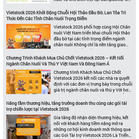
được đánh giá là một trong những sự
kiện thương mại thường niên uy tín và
Vietstock 2026 Khởi Động Chuỗi Hội Thảo Đầu Bờ, Lan Tỏa Tri
đáng chú ý nhất của ngành nông nghiệp
Thức Đến Các Tỉnh Chăn Nuôi Trọng Điểm
– chăn […]
Vietstock 2026 phối hợp cùng Hội Chăn
nuôi Việt Nam triển khai chuỗi Hội thảo
đầu bờ tại các tỉnh trọng điểm ngành
chăn nuôi Không chỉ là nền tảng giao
thương hàng đầu của ngành chăn nuôi
và thú y, Vietstock còn là triển lãm duy
Chương Trình Khách Mua Chủ Chốt Vietstock 2026 – Kết Nối
nhất tại Việt Nam tổ chức thường niên
Ngành Chăn Nuôi Và Thú Y Việt Nam Và Đông Nam Á
[…]
Chương trình Khách Mua Chủ Chốt
Vietstock 2026 kết nối các nhà ra quyết
định với các đơn vị trưng bày trong chuỗi
giá trị ngành chăn nuôi và thú y Với hơn
20 năm đồng hành cùng sự phát triển
của ngành chăn nuôi Việt Nam,
Nâng tầm thương hiệu, tăng trưởng doanh thu cùng các gói tài
Vietstock đã khẳng định vị thế là triển […]
trợ chiến lược tại Vietstock 2026
Gia tăng độ nhận diện thương hiệu, kết
nối với khách hàng tiềm năng mở ra
những cơ hội kinh doanh mới thông qua
các Gói Tài trợ Vietstock 2026 Là Triển