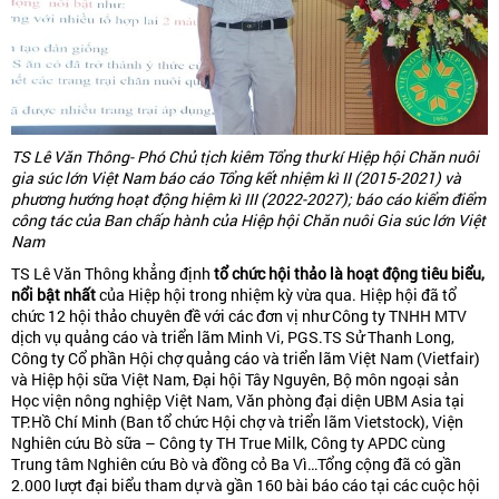
TS Lê Văn Thông- Phó Chủ tịch kiêm Tổng thư kí Hiệp hội Chăn nuôi
gia súc lớn Việt Nam báo cáo Tổng kết nhiệm kì II (2015-2021) và
phương hướng hoạt động hiệm kì III (2022-2027); báo cáo kiểm điểm
công tác của Ban chấp hành của Hiệp hội Chăn nuôi Gia súc lớn Việt
Nam
TS Lê Văn Thông khẳng định
tổ chức hội thảo là hoạt động tiêu biểu,
nổi bật nhất
của Hiệp hội trong nhiệm kỳ vừa qua. Hiệp hội đã tổ
chức 12 hội thảo chuyên đề với các đơn vị như Công ty TNHH MTV
dịch vụ quảng cáo và triển lãm Minh Vi, PGS.TS Sử Thanh Long,
Công ty Cổ phần Hội chợ quảng cáo và triển lãm Việt Nam (Vietfair)
và Hiệp hội sữa Việt Nam, Đại hội Tây Nguyên, Bộ môn ngoại sản
Học viện nông nghiệp Việt Nam, Văn phòng đại diện UBM Asia tại
TP.Hồ Chí Minh (Ban tổ chức Hội chợ và triển lãm Vietstock), Viện
Nghiên cứu Bò sữa – Công ty TH True Milk, Công ty APDC cùng
Trung tâm Nghiên cứu Bò và đồng cỏ Ba Vì…Tổng cộng đã có gần
2.000 lượt đại biểu tham dự và gần 160 bài báo cáo tại các cuộc hội