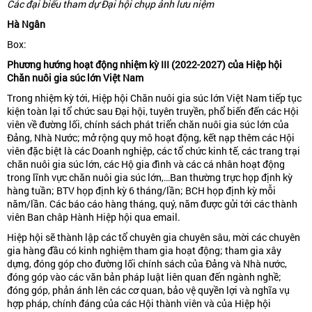
Các đại biểu tham dự Đại hội chụp ảnh lưu niệm
Hà Ngân
Box:
Phương hướng hoạt động nhiệm kỳ III (2022-2027) của Hiệp hội
Chăn nuôi gia súc lớn Việt Nam
Trong nhiệm kỳ tới, Hiệp hội Chăn nuôi gia súc lớn Việt Nam tiếp tục
kiện toàn lại tổ chức sau Đại hội, tuyên truyền, phổ biến đến các Hội
viên về đường lối, chính sách phát triển chăn nuôi gia súc lớn của
Đảng, Nhà Nước; mở rộng quy mô hoạt động, kết nạp thêm các Hội
viên đặc biệt là các Doanh nghiệp, các tổ chức kinh tế, các trang trại
chăn nuôi gia súc lớn, các Hộ gia đình và các cá nhân hoạt động
trong lĩnh vực chăn nuôi gia súc lớn,…Ban thường trực họp định kỳ
hàng tuần; BTV họp định kỳ 6 tháng/lần; BCH họp định kỳ mỗi
năm/lần. Các báo cáo hàng tháng, quý, năm được gửi tới các thành
viên Ban châp Hành Hiệp hội qua email.
Hiệp hội sẽ thành lập các tổ chuyên gia chuyên sâu, mời các chuyên
gia hàng đầu có kinh nghiệm tham gia hoạt động; tham gia xây
dựng, đóng góp cho đường lối chính sách của Đảng và Nhà nước,
đóng góp vào các văn bản pháp luật liên quan đến ngành nghề;
đóng góp, phản ánh lên các cơ quan, bảo vệ quyền lợi và nghĩa vụ
hợp pháp, chính đáng của các Hội thành viên và của Hiệp hội