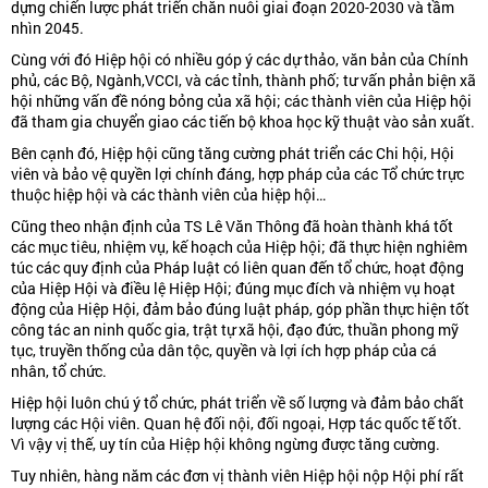
dựng chiến lược phát triển chăn nuôi giai đoạn 2020-2030 và tầm
nhìn 2045.
Cùng với đó Hiệp hội có nhiều góp ý các dự thảo, văn bản của Chính
phủ, các Bộ, Ngành,VCCI, và các tỉnh, thành phố; tư vấn phản biện xã
hội những vấn đề nóng bỏng của xã hội; các thành viên của Hiệp hội
đã tham gia chuyển giao các tiến bộ khoa học kỹ thuật vào sản xuất.
Bên cạnh đó, Hiệp hội cũng tăng cường phát triển các Chi hội, Hội
viên và bảo vệ quyền lợi chính đáng, hợp pháp của các Tổ chức trực
thuộc hiệp hội và các thành viên của hiệp hội…
Cũng theo nhận định của TS Lê Văn Thông đã hoàn thành khá tốt
các mục tiêu, nhiệm vụ, kế hoạch của Hiệp hội; đã thực hiện nghiêm
túc các quy định của Pháp luật có liên quan đến tổ chức, hoạt động
của Hiệp Hội và điều lệ Hiệp Hội; đúng mục đích và nhiệm vụ hoạt
động của Hiệp Hội, đảm bảo đúng luật pháp, góp phần thực hiện tốt
công tác an ninh quốc gia, trật tự xã hội, đạo đức, thuần phong mỹ
tục, truyền thống của dân tộc, quyền và lợi ích hợp pháp của cá
nhân, tổ chức.
Hiệp hội luôn chú ý tổ chức, phát triển về số lượng và đảm bảo chất
lượng các Hội viên. Quan hệ đối nội, đối ngoại, Hợp tác quốc tế tốt.
Vì vậy vị thế, uy tín của Hiệp hội không ngừng được tăng cường.
Tuy nhiên, hàng năm các đơn vị thành viên Hiệp hội nộp Hội phí rất