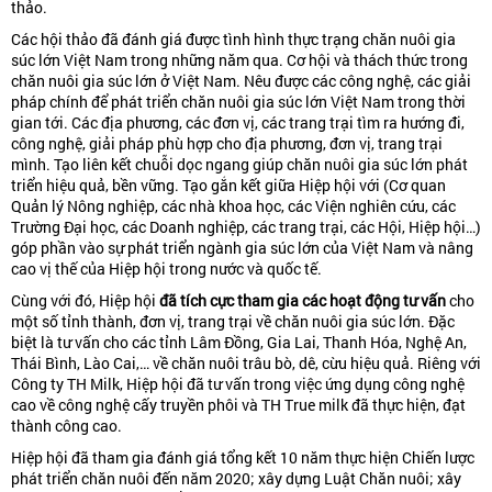
thảo.
Các hội thảo đã đánh giá được tình hình thực trạng chăn nuôi gia
súc lớn Việt Nam trong những năm qua. Cơ hội và thách thức trong
chăn nuôi gia súc lớn ở Việt Nam. Nêu được các công nghệ, các giải
pháp chính để phát triển chăn nuôi gia súc lớn Việt Nam trong thời
gian tới. Các địa phương, các đơn vị, các trang trại tìm ra hướng đi,
công nghệ, giải pháp phù hợp cho địa phương, đơn vị, trang trại
mình. Tạo liên kết chuỗi dọc ngang giúp chăn nuôi gia súc lớn phát
triển hiệu quả, bền vững. Tạo gắn kết giữa Hiệp hội với (Cơ quan
Quản lý Nông nghiệp, các nhà khoa học, các Viện nghiên cứu, các
Trường Đại học, các Doanh nghiệp, các trang trại, các Hội, Hiệp hội…)
góp phần vào sự phát triển ngành gia súc lớn của Việt Nam và nâng
cao vị thế của Hiệp hội trong nước và quốc tế.
Cùng với đó, Hiệp hội
đã tích cực tham gia các hoạt động tư vấn
cho
một số tỉnh thành, đơn vị, trang trại về chăn nuôi gia súc lớn. Đặc
biệt là tư vấn cho các tỉnh Lâm Đồng, Gia Lai, Thanh Hóa, Nghệ An,
Thái Bình, Lào Cai,… về chăn nuôi trâu bò, dê, cừu hiệu quả. Riêng với
Công ty TH Milk, Hiệp hội đã tư vấn trong việc ứng dụng công nghệ
cao về công nghệ cấy truyền phôi và TH True milk đã thực hiện, đạt
thành công cao.
Hiệp hội đã tham gia đánh giá tổng kết 10 năm thực hiện Chiến lược
phát triển chăn nuôi đến năm 2020; xây dựng Luật Chăn nuôi; xây