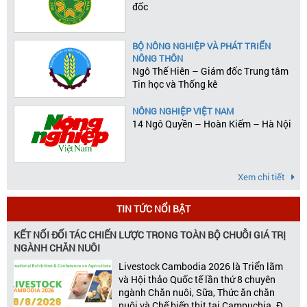
đốc
BỘ NÔNG NGHIỆP VÀ PHÁT TRIỂN
NÔNG THÔN
Ngô Thế Hiên – Giám đốc Trung tâm
Tin học và Thống kê
NÔNG NGHIỆP VIỆT NAM
14 Ngô Quyền – Hoàn Kiếm – Hà Nội
Xem chi tiết
TIN TỨC NỔI BẬT
KẾT NỐI ĐỐI TÁC CHIẾN LƯỢC TRONG TOÀN BỘ CHUỖI GIÁ TRỊ
NGÀNH CHĂN NUÔI
Livestock Cambodia 2026 là Triển lãm
và Hội thảo Quốc tế lần thứ 8 chuyên
ngành Chăn nuôi, Sữa, Thức ăn chăn
nuôi và Chế biến thịt tại Campuchia. Đây