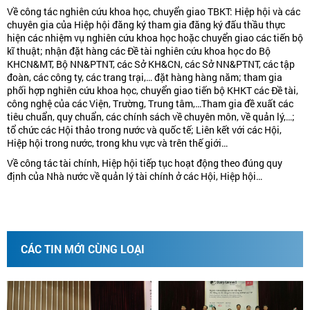
Về công tác nghiên cứu khoa học, chuyển giao TBKT: Hiệp hội và các
chuyên gia của Hiệp hội đăng ký tham gia đăng ký đấu thầu thực
hiện các nhiệm vụ nghiên cứu khoa học hoặc chuyển giao các tiến bộ
kĩ thuật; nhận đặt hàng các Đề tài nghiên cứu khoa học do Bộ
KHCN&MT, Bộ NN&PTNT, các Sở KH&CN, các Sở NN&PTNT, các tập
đoàn, các công ty, các trang trại,… đặt hàng hàng năm; tham gia
phối hợp nghiên cứu khoa học, chuyển giao tiến bộ KHKT các Đề tài,
công nghệ của các Viện, Trường, Trung tâm,…Tham gia đề xuất các
tiêu chuẩn, quy chuẩn, các chính sách về chuyên môn, về quản lý,…;
tổ chức các Hội thảo trong nước và quốc tế; Liên kết với các Hội,
Hiệp hội trong nước, trong khu vực và trên thế giới…
Về công tác tài chính, Hiệp hội tiếp tục hoạt động theo đúng quy
định của Nhà nước về quản lý tài chính ở các Hội, Hiệp hội…
CÁC TIN MỚI CÙNG LOẠI