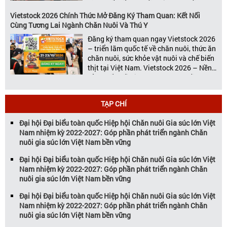
lãm Quốc tế hàng đầu Việt Nam về
chuyên ngành Chăn nuôi, Thức ăn chăn
Vietstock 2026 Chính Thức Mở Đăng Ký Tham Quan: Kết Nối
nuôi và Chế biến thịt, Vietstock Expo &
Cùng Tương Lai Ngành Chăn Nuôi Và Thú Y
[…]
Đăng ký tham quan ngay Vietstock 2026
– triển lãm quốc tế về chăn nuôi, thức ăn
chăn nuôi, sức khỏe vật nuôi và chế biến
thịt tại Việt Nam. Vietstock 2026 – Nền
Tảng Kết Nối Kinh Doanh Hàng Đầu Cho
Ngành Chăn Nuôi và Thú Y Diễn ra từ
ngày 21 – 23 […]
TẠP CHÍ
Đại hội Đại biểu toàn quốc Hiệp hội Chăn nuôi Gia súc lớn Việt
Nam nhiệm kỳ 2022-2027: Góp phần phát triển ngành Chăn
nuôi gia súc lớn Việt Nam bền vững
Đại hội Đại biểu toàn quốc Hiệp hội Chăn nuôi Gia súc lớn Việt
Nam nhiệm kỳ 2022-2027: Góp phần phát triển ngành Chăn
nuôi gia súc lớn Việt Nam bền vững
Đại hội Đại biểu toàn quốc Hiệp hội Chăn nuôi Gia súc lớn Việt
Nam nhiệm kỳ 2022-2027: Góp phần phát triển ngành Chăn
nuôi gia súc lớn Việt Nam bền vững