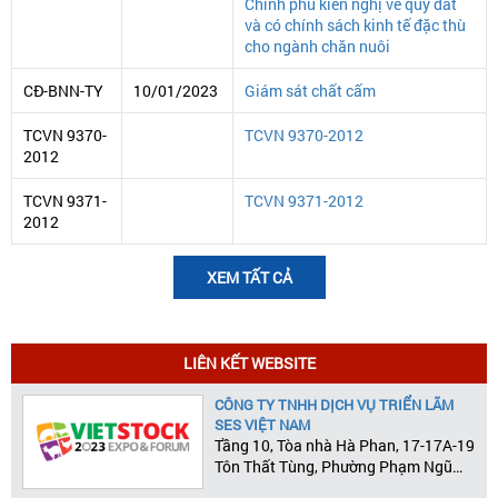
Chính phủ kiến nghị về quỹ đất
và có chính sách kinh tế đặc thù
cho ngành chăn nuôi
CĐ-BNN-TY
10/01/2023
Giám sát chất cấm
TCVN 9370-
TCVN 9370-2012
2012
TCVN 9371-
TCVN 9371-2012
2012
XEM TẤT CẢ
LIÊN KẾT WEBSITE
CÔNG TY TNHH DỊCH VỤ TRIỂN LÃM
SES VIỆT NAM
Tầng 10, Tòa nhà Hà Phan, 17-17A-19
Tôn Thất Tùng, Phường Phạm Ngũ
Lão, Quận 1, Tp.HCM