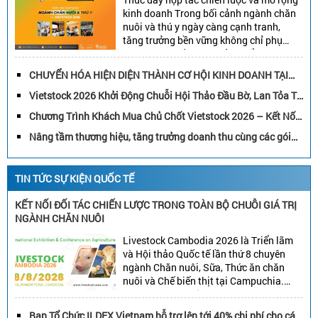
kinh doanh Trong bối cảnh ngành chăn
nuôi và thú y ngày càng cạnh tranh,
tăng trưởng bền vững không chỉ phụ
thuộc vào chất lượng sản phẩm hay
năng lực đổi mới, mà còn được thúc đẩy
CHUYỂN HÓA HIỆN DIỆN THÀNH CƠ HỘI KINH DOANH TẠI
bởi khả năng xây dựng các mối quan […]
VIETSTOCK 2026
Vietstock 2026 Khởi Động Chuỗi Hội Thảo Đầu Bờ, Lan Tỏa Tri
Thức Đến Các Tỉnh Chăn Nuôi Trọng Điểm
Chương Trình Khách Mua Chủ Chốt Vietstock 2026 – Kết Nối
Ngành Chăn Nuôi Và Thú Y Việt Nam Và Đông Nam Á
Nâng tầm thương hiệu, tăng trưởng doanh thu cùng các gói
tài trợ chiến lược tại Vietstock 2026
TIN TỨC SỰ KIỆN QUỐC TẾ
KẾT NỐI ĐỐI TÁC CHIẾN LƯỢC TRONG TOÀN BỘ CHUỖI GIÁ TRỊ
NGÀNH CHĂN NUÔI
Livestock Cambodia 2026 là Triển lãm
và Hội thảo Quốc tế lần thứ 8 chuyên
ngành Chăn nuôi, Sữa, Thức ăn chăn
nuôi và Chế biến thịt tại Campuchia.
Đây được đánh giá là một trong những
sự kiện thương mại thường niên uy tín và
Ban Tổ Chức ILDEX Vietnam hỗ trợ lên tới 40% chi phí cho các