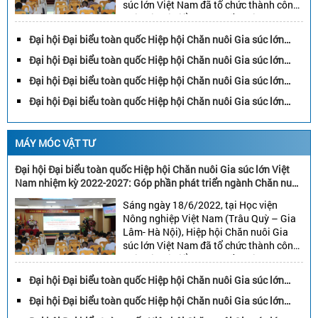
súc lớn Việt Nam đã tổ chức thành công
Đại hội Đại biểu toàn quốc nhiệm kỳ
2022-2027. Đại hội đã bầu: 45 đại biểu
Đại hội Đại biểu toàn quốc Hiệp hội Chăn nuôi Gia súc lớn
vào Ban chấp hành, 15 đại biểu vào […]
Việt Nam nhiệm kỳ 2022-2027: Góp phần phát triển ngành
Đại hội Đại biểu toàn quốc Hiệp hội Chăn nuôi Gia súc lớn
Chăn nuôi gia súc lớn Việt Nam bền vững
Việt Nam nhiệm kỳ 2022-2027: Góp phần phát triển ngành
Đại hội Đại biểu toàn quốc Hiệp hội Chăn nuôi Gia súc lớn
Chăn nuôi gia súc lớn Việt Nam bền vững
Việt Nam nhiệm kỳ 2022-2027: Góp phần phát triển ngành
Đại hội Đại biểu toàn quốc Hiệp hội Chăn nuôi Gia súc lớn
Chăn nuôi gia súc lớn Việt Nam bền vững
Việt Nam nhiệm kỳ 2022-2027: Góp phần phát triển ngành
Chăn nuôi gia súc lớn Việt Nam bền vững
MÁY MÓC VẬT TƯ
Đại hội Đại biểu toàn quốc Hiệp hội Chăn nuôi Gia súc lớn Việt
Nam nhiệm kỳ 2022-2027: Góp phần phát triển ngành Chăn nuôi
gia súc lớn Việt Nam bền vững
Sáng ngày 18/6/2022, tại Học viện
Nông nghiệp Việt Nam (Trâu Quỳ – Gia
Lâm- Hà Nội), Hiệp hội Chăn nuôi Gia
súc lớn Việt Nam đã tổ chức thành công
Đại hội Đại biểu toàn quốc nhiệm kỳ
2022-2027. Đại hội đã bầu: 45 đại biểu
Đại hội Đại biểu toàn quốc Hiệp hội Chăn nuôi Gia súc lớn
vào Ban chấp hành, 15 đại biểu vào […]
Việt Nam nhiệm kỳ 2022-2027: Góp phần phát triển ngành
Đại hội Đại biểu toàn quốc Hiệp hội Chăn nuôi Gia súc lớn
Chăn nuôi gia súc lớn Việt Nam bền vững
Việt Nam nhiệm kỳ 2022-2027: Góp phần phát triển ngành