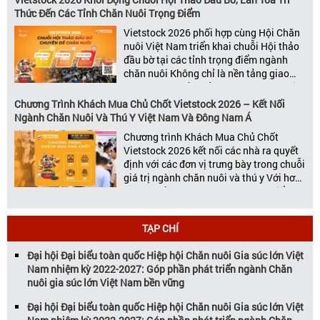
đáng chú ý nhất của ngành nông nghiệp
Thức Đến Các Tỉnh Chăn Nuôi Trọng Điểm
– chăn […]
Vietstock 2026 phối hợp cùng Hội Chăn
nuôi Việt Nam triển khai chuỗi Hội thảo
đầu bờ tại các tỉnh trọng điểm ngành
chăn nuôi Không chỉ là nền tảng giao
thương hàng đầu của ngành chăn nuôi
và thú y, Vietstock còn là triển lãm duy
Chương Trình Khách Mua Chủ Chốt Vietstock 2026 – Kết Nối
nhất tại Việt Nam tổ chức thường niên
Ngành Chăn Nuôi Và Thú Y Việt Nam Và Đông Nam Á
[…]
Chương trình Khách Mua Chủ Chốt
Vietstock 2026 kết nối các nhà ra quyết
định với các đơn vị trưng bày trong chuỗi
giá trị ngành chăn nuôi và thú y Với hơn
20 năm đồng hành cùng sự phát triển
của ngành chăn nuôi Việt Nam,
Vietstock đã khẳng định vị thế là triển […]
TẠP CHÍ
Đại hội Đại biểu toàn quốc Hiệp hội Chăn nuôi Gia súc lớn Việt
Nam nhiệm kỳ 2022-2027: Góp phần phát triển ngành Chăn
nuôi gia súc lớn Việt Nam bền vững
Đại hội Đại biểu toàn quốc Hiệp hội Chăn nuôi Gia súc lớn Việt