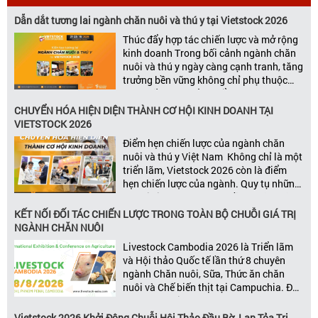
Dẫn dắt tương lai ngành chăn nuôi và thú y tại Vietstock 2026
Thúc đẩy hợp tác chiến lược và mở rộng
kinh doanh Trong bối cảnh ngành chăn
nuôi và thú y ngày càng cạnh tranh, tăng
trưởng bền vững không chỉ phụ thuộc
vào chất lượng sản phẩm hay năng lực
đổi mới, mà còn được thúc đẩy bởi khả
CHUYỂN HÓA HIỆN DIỆN THÀNH CƠ HỘI KINH DOANH TẠI
năng xây dựng các mối quan […]
VIETSTOCK 2026
Điểm hẹn chiến lược của ngành chăn
nuôi và thú y Việt Nam Không chỉ là một
triển lãm, Vietstock 2026 còn là điểm
hẹn chiến lược của ngành. Quy tụ những
đơn vị kinh doanh hàng đầu, những lãnh
đạo và nhà cung cấp trong chuỗi giá
KẾT NỐI ĐỐI TÁC CHIẾN LƯỢC TRONG TOÀN BỘ CHUỖI GIÁ TRỊ
trị ngành, Vietstock mang đến nền tảng
NGÀNH CHĂN NUÔI
kết nối toàn diện bao trùm toàn bộ chuỗi
Livestock Cambodia 2026 là Triển lãm
giá trị […]
và Hội thảo Quốc tế lần thứ 8 chuyên
ngành Chăn nuôi, Sữa, Thức ăn chăn
nuôi và Chế biến thịt tại Campuchia. Đây
được đánh giá là một trong những sự
kiện thương mại thường niên uy tín và
Vietstock 2026 Khởi Động Chuỗi Hội Thảo Đầu Bờ, Lan Tỏa Tri