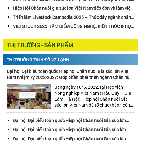
đáng chú ý nhất của ngành nông nghiệp
Doanh nghiệp tham gia Gian hàng Quốc gia Việt Nam – Thúc
– chăn […]
Hiệp Hội Chăn nuôi gia súc lớn Việt Nam tiếp đón và làm việc
đẩy quan hệ đối tác chiến lược xuyên suốt chuỗi giá trị chăn
với ông Scott Bedke – Phó Thống đốc Bang Idaho cùng Phái
nuôi
Triển lãm Livestock Cambodia 2025 – Thúc đẩy ngành chăn
đoàn Thương mại nông nghiệp bang Idaho – Hoa Kỳ
nuôi bền vững và kết nối thị trường quốc tế
VIETSTOCK 2025: TÂM ĐIỂM CÔNG NGHỆ, KIẾN THỨC & HỢP
TÁC NGÀNH CHĂN NUÔI
THỊ TRƯỜNG - SẢN PHẨM
THỊ TRƯỜNG TINH ĐÔNG LẠNH
Đại hội Đại biểu toàn quốc Hiệp hội Chăn nuôi Gia súc lớn Việt
Nam nhiệm kỳ 2022-2027: Góp phần phát triển ngành Chăn nuôi
gia súc lớn Việt Nam bền vững
Sáng ngày 18/6/2022, tại Học viện
Nông nghiệp Việt Nam (Trâu Quỳ – Gia
Lâm- Hà Nội), Hiệp hội Chăn nuôi Gia
súc lớn Việt Nam đã tổ chức thành công
Đại hội Đại biểu toàn quốc nhiệm kỳ
2022-2027. Đại hội đã bầu: 45 đại biểu
Đại hội Đại biểu toàn quốc Hiệp hội Chăn nuôi Gia súc lớn
vào Ban chấp hành, 15 đại biểu vào […]
Việt Nam nhiệm kỳ 2022-2027: Góp phần phát triển ngành
Đại hội Đại biểu toàn quốc Hiệp hội Chăn nuôi Gia súc lớn
Chăn nuôi gia súc lớn Việt Nam bền vững
Việt Nam nhiệm kỳ 2022-2027: Góp phần phát triển ngành
Đại hội Đại biểu toàn quốc Hiệp hội Chăn nuôi Gia súc lớn