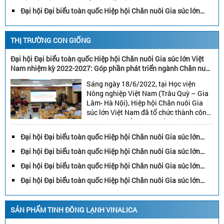
Chăn nuôi gia súc lớn Việt Nam bền vững
Việt Nam nhiệm kỳ 2022-2027: Góp phần phát triển ngành
Đại hội Đại biểu toàn quốc Hiệp hội Chăn nuôi Gia súc lớn
Chăn nuôi gia súc lớn Việt Nam bền vững
Việt Nam nhiệm kỳ 2022-2027: Góp phần phát triển ngành
Chăn nuôi gia súc lớn Việt Nam bền vững
THỊ TRƯỜNG CON GIỐNG
Đại hội Đại biểu toàn quốc Hiệp hội Chăn nuôi Gia súc lớn Việt
Nam nhiệm kỳ 2022-2027: Góp phần phát triển ngành Chăn nuôi
gia súc lớn Việt Nam bền vững
Sáng ngày 18/6/2022, tại Học viện
Nông nghiệp Việt Nam (Trâu Quỳ – Gia
Lâm- Hà Nội), Hiệp hội Chăn nuôi Gia
súc lớn Việt Nam đã tổ chức thành công
Đại hội Đại biểu toàn quốc nhiệm kỳ
2022-2027. Đại hội đã bầu: 45 đại biểu
Đại hội Đại biểu toàn quốc Hiệp hội Chăn nuôi Gia súc lớn
vào Ban chấp hành, 15 đại biểu vào […]
Việt Nam nhiệm kỳ 2022-2027: Góp phần phát triển ngành
Đại hội Đại biểu toàn quốc Hiệp hội Chăn nuôi Gia súc lớn
Chăn nuôi gia súc lớn Việt Nam bền vững
Việt Nam nhiệm kỳ 2022-2027: Góp phần phát triển ngành
Đại hội Đại biểu toàn quốc Hiệp hội Chăn nuôi Gia súc lớn
Chăn nuôi gia súc lớn Việt Nam bền vững
Việt Nam nhiệm kỳ 2022-2027: Góp phần phát triển ngành
Đại hội Đại biểu toàn quốc Hiệp hội Chăn nuôi Gia súc lớn
Chăn nuôi gia súc lớn Việt Nam bền vững
Việt Nam nhiệm kỳ 2022-2027: Góp phần phát triển ngành
Chăn nuôi gia súc lớn Việt Nam bền vững
SẢN PHẨM TINH ĐÔNG LẠNH VINALICA