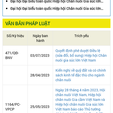
Đại hội Đại biểu toàn quốc Hiệp hội Chăn nuôi Gia súc lớn
Chăn nuôi gia súc lớn Việt Nam bền vững
Việt Nam nhiệm kỳ 2022-2027: Góp phần phát triển ngành
Đại hội Đại biểu toàn quốc Hiệp hội Chăn nuôi Gia súc lớn
Chăn nuôi gia súc lớn Việt Nam bền vững
Việt Nam nhiệm kỳ 2022-2027: Góp phần phát triển ngành
Chăn nuôi gia súc lớn Việt Nam bền vững
VĂN BẢN PHÁP LUẬT
Số/Ký hiệu
Ngày ban
Trích yếu
hành
Quyết định phê duyệt Điều lệ
471/QĐ-
03/07/2023
(sửa đổi, bổ sung) Hiệp hội Chăn
BNV
nuôi gia súc lớn Việt Nam
Kiến nghị về quỹ đất và có chính
28/04/2023
sách kinh tế đặc thù cho ngành
chăn nuôi
Ngày 28 tháng 4 năm 2023, Hội
chăn nuôi Việt Nam, Hiệp hội
chăn nuôi Gia cầm Việt Nam và
1164/PC-
Hiệp hội chăn nuôi Gia súc lớn
25/05/2023
VPCP
Việt Nam báo cáo Thủ tướng