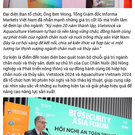
Đại diện Ban tổ chức, Ông Ben Wong, Tổng Giám đốc Informa
Markets Việt Nam đã nhấn mạnh những giá trị cốt lõi mà triển lãm
sẽ đem lại cho ngành:
“Kỷ niệm 20 năm thành lập, Vietstock và
Aquaculture Vietnam tự hào là nền tảng vững chắc, đồng hành cùng
sự phát triển của ngành chăn nuôi và nuôi trồng thủy sản Việt Nam.
Đây là cơ hội vàng để kết nối, chia sẻ kiến thức và hợp tác vì một
tương lai thịnh vượng ngành chăn nuôi và thủy sản.”
Sự kiện là điểm đến toàn diện bao quát toàn bộ chuỗi giá trị ngành
chăn nuôi và thủy sản, dưới sự chủ trì của Cục Chăn Nuôi (Bộ Nông
nghiệp và Phát triển nông thôn) và sự đồng hành cùng 06 hiệp hội
chăn nuôi và thủy sản, Vietstock 2024 và Aquaculture Vietnam 2024
đã tổ chức hơn 90 phiên hội nghị và hội thảo kỹ thuật, giúp cung cấp
cái nhìn sâu sắc về những xu hướng hiện tại và giải pháp hiệu quả để
nâng cao năng lực sản xuất.