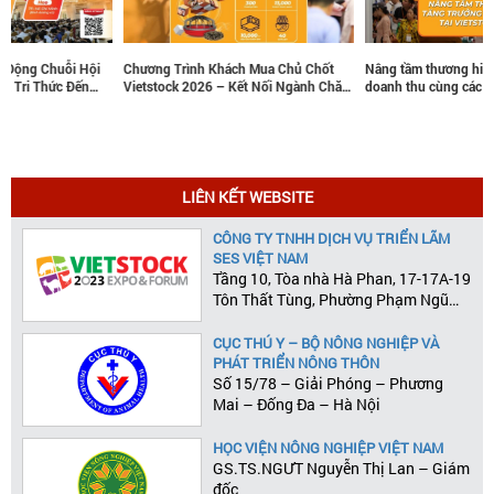
Chương Trình Khách Mua Chủ Chốt
Nâng tầm thương hiệu, tăng trưởng
Vietstock 2026 – Kết Nối Ngành Chăn
doanh thu cùng các gói tài trợ chiến
Nuôi Và Thú Y Việt Nam Và Đông Nam
lược tại Vietstock 2026
Á
LIÊN KẾT WEBSITE
CÔNG TY TNHH DỊCH VỤ TRIỂN LÃM
SES VIỆT NAM
Tầng 10, Tòa nhà Hà Phan, 17-17A-19
Tôn Thất Tùng, Phường Phạm Ngũ
Lão, Quận 1, Tp.HCM
CỤC THÚ Y – BỘ NÔNG NGHIỆP VÀ
PHÁT TRIỂN NÔNG THÔN
Số 15/78 – Giải Phóng – Phương
Mai – Đống Đa – Hà Nội
HỌC VIỆN NÔNG NGHIỆP VIỆT NAM
GS.TS.NGƯT Nguyễn Thị Lan – Giám
đốc