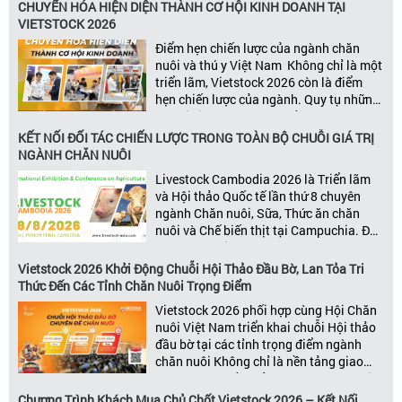
đổi mới, mà còn được thúc đẩy bởi khả
CHUYỂN HÓA HIỆN DIỆN THÀNH CƠ HỘI KINH DOANH TẠI
năng xây dựng các mối quan […]
VIETSTOCK 2026
Điểm hẹn chiến lược của ngành chăn
nuôi và thú y Việt Nam Không chỉ là một
triển lãm, Vietstock 2026 còn là điểm
hẹn chiến lược của ngành. Quy tụ những
đơn vị kinh doanh hàng đầu, những lãnh
đạo và nhà cung cấp trong chuỗi giá
KẾT NỐI ĐỐI TÁC CHIẾN LƯỢC TRONG TOÀN BỘ CHUỖI GIÁ TRỊ
trị ngành, Vietstock mang đến nền tảng
NGÀNH CHĂN NUÔI
kết nối toàn diện bao trùm toàn bộ chuỗi
Livestock Cambodia 2026 là Triển lãm
giá trị […]
và Hội thảo Quốc tế lần thứ 8 chuyên
ngành Chăn nuôi, Sữa, Thức ăn chăn
nuôi và Chế biến thịt tại Campuchia. Đây
được đánh giá là một trong những sự
kiện thương mại thường niên uy tín và
Vietstock 2026 Khởi Động Chuỗi Hội Thảo Đầu Bờ, Lan Tỏa Tri
đáng chú ý nhất của ngành nông nghiệp
Thức Đến Các Tỉnh Chăn Nuôi Trọng Điểm
– chăn […]
Vietstock 2026 phối hợp cùng Hội Chăn
nuôi Việt Nam triển khai chuỗi Hội thảo
đầu bờ tại các tỉnh trọng điểm ngành
chăn nuôi Không chỉ là nền tảng giao
thương hàng đầu của ngành chăn nuôi
và thú y, Vietstock còn là triển lãm duy
Chương Trình Khách Mua Chủ Chốt Vietstock 2026 – Kết Nối