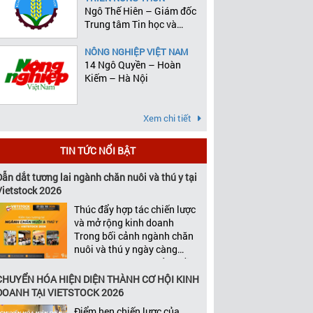
Ngô Thế Hiên – Giám đốc
Trung tâm Tin học và
Thống kê
NÔNG NGHIỆP VIỆT NAM
14 Ngô Quyền – Hoàn
Kiếm – Hà Nội
Xem chi tiết
TIN TỨC NỔI BẬT
Dẫn dắt tương lai ngành chăn nuôi và thú y tại
Vietstock 2026
Thúc đẩy hợp tác chiến lược
và mở rộng kinh doanh
Trong bối cảnh ngành chăn
nuôi và thú y ngày càng
cạnh tranh, tăng trưởng bền
vững không chỉ phụ thuộc
CHUYỂN HÓA HIỆN DIỆN THÀNH CƠ HỘI KINH
vào chất lượng sản phẩm
DOANH TẠI VIETSTOCK 2026
hay năng lực đổi mới, mà
Điểm hẹn chiến lược của