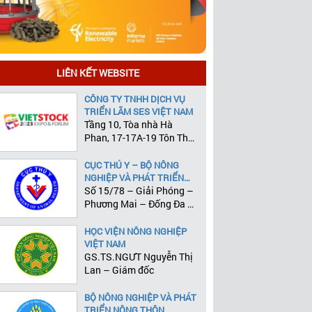
LIÊN KẾT WEBSITE
CÔNG TY TNHH DỊCH VỤ
TRIỂN LÃM SES VIỆT NAM
Tầng 10, Tòa nhà Hà
Phan, 17-17A-19 Tôn Thất
Tùng, Phường Phạm Ngũ
Lão, Quận 1, Tp.HCM
CỤC THÚ Y – BỘ NÔNG
NGHIỆP VÀ PHÁT TRIỂN
NÔNG THÔN
Số 15/78 – Giải Phóng –
Phương Mai – Đống Đa –
Hà Nội
HỌC VIỆN NÔNG NGHIỆP
VIỆT NAM
GS.TS.NGƯT Nguyễn Thị
Lan – Giám đốc
BỘ NÔNG NGHIỆP VÀ PHÁT
TRIỂN NÔNG THÔN