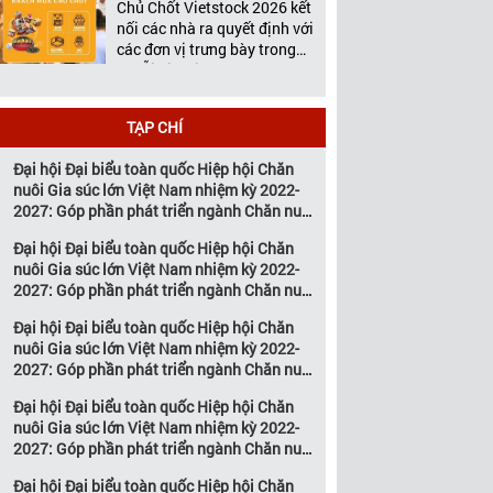
Chủ Chốt Vietstock 2026 kết
Việt Nam tổ chức thường
nối các nhà ra quyết định với
niên […]
các đơn vị trưng bày trong
chuỗi giá trị ngành chăn
nuôi và thú y Với hơn 20
năm đồng hành cùng sự
TẠP CHÍ
phát triển của ngành chăn
nuôi Việt Nam, Vietstock đã
Đại hội Đại biểu toàn quốc Hiệp hội Chăn
khẳng định vị thế là triển […]
nuôi Gia súc lớn Việt Nam nhiệm kỳ 2022-
2027: Góp phần phát triển ngành Chăn nuôi
gia súc lớn Việt Nam bền vững
Đại hội Đại biểu toàn quốc Hiệp hội Chăn
nuôi Gia súc lớn Việt Nam nhiệm kỳ 2022-
2027: Góp phần phát triển ngành Chăn nuôi
gia súc lớn Việt Nam bền vững
Đại hội Đại biểu toàn quốc Hiệp hội Chăn
nuôi Gia súc lớn Việt Nam nhiệm kỳ 2022-
2027: Góp phần phát triển ngành Chăn nuôi
gia súc lớn Việt Nam bền vững
Đại hội Đại biểu toàn quốc Hiệp hội Chăn
nuôi Gia súc lớn Việt Nam nhiệm kỳ 2022-
2027: Góp phần phát triển ngành Chăn nuôi
gia súc lớn Việt Nam bền vững
Đại hội Đại biểu toàn quốc Hiệp hội Chăn