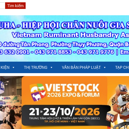
 KIỆN
THỊ TRƯỜNG
VĂN BẢN PHÁP LUẬT
TẠP CH