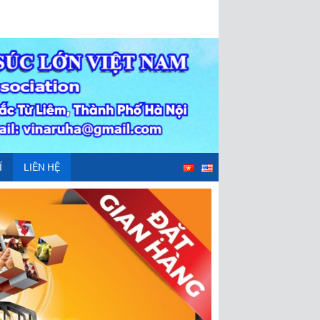
Í
LIÊN HỆ