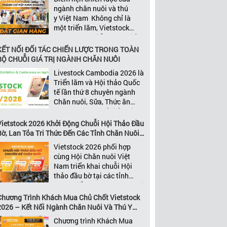
còn được thúc đẩy bởi khả
ngành chăn nuôi và thú
năng xây dựng các mối quan
y Việt Nam Không chỉ là
[…]
một triển lãm, Vietstock
2026 còn là điểm hẹn chiến
lược của ngành. Quy tụ
KẾT NỐI ĐỐI TÁC CHIẾN LƯỢC TRONG TOÀN
những đơn vị kinh doanh
BỘ CHUỖI GIÁ TRỊ NGÀNH CHĂN NUÔI
hàng đầu, những lãnh
Livestock Cambodia 2026 là
đạo và nhà cung cấp trong
Triển lãm và Hội thảo Quốc
chuỗi giá
tế lần thứ 8 chuyên ngành
trị ngành, Vietstock mang
Chăn nuôi, Sữa, Thức ăn
đến nền tảng kết nối toàn
chăn nuôi và Chế biến thịt
diện bao trùm toàn bộ chuỗi
tại Campuchia. Đây được
Vietstock 2026 Khởi Động Chuỗi Hội Thảo Đầu
giá trị […]
đánh giá là một trong những
Bờ, Lan Tỏa Tri Thức Đến Các Tỉnh Chăn Nuôi
sự kiện thương mại thường
Trọng Điểm
Vietstock 2026 phối hợp
niên uy tín và đáng chú ý
cùng Hội Chăn nuôi Việt
nhất của ngành nông nghiệp
Nam triển khai chuỗi Hội
– chăn […]
thảo đầu bờ tại các tỉnh
trọng điểm ngành chăn nuôi
Không chỉ là nền tảng giao
Chương Trình Khách Mua Chủ Chốt Vietstock
thương hàng đầu của ngành
2026 – Kết Nối Ngành Chăn Nuôi Và Thú Y
chăn nuôi và thú y, Vietstock
Việt Nam Và Đông Nam Á
Chương trình Khách Mua
còn là triển lãm duy nhất tại