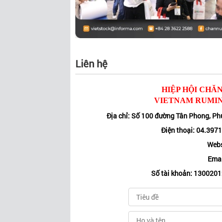
Liên hệ
HIỆP HỘI CHĂN
VIETNAM RUMIN
Địa chỉ: Số 100 đường Tân Phong, P
Điện thoại: 04.397
Webs
Emai
Số tài khoản: 130020