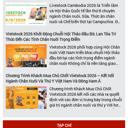
kết nối toàn diện bao trùm toàn bộ chuỗi
Livestock Cambodia 2026 là Triển lãm
giá trị […]
và Hội thảo Quốc tế lần thứ 8 chuyên
ngành Chăn nuôi, Sữa, Thức ăn chăn
nuôi và Chế biến thịt tại Campuchia. Đây
được đánh giá là một trong những sự
kiện thương mại thường niên uy tín và
Vietstock 2026 Khởi Động Chuỗi Hội Thảo Đầu Bờ, Lan Tỏa Tri
đáng chú ý nhất của ngành nông nghiệp
Thức Đến Các Tỉnh Chăn Nuôi Trọng Điểm
– chăn […]
Vietstock 2026 phối hợp cùng Hội Chăn
nuôi Việt Nam triển khai chuỗi Hội thảo
đầu bờ tại các tỉnh trọng điểm ngành
chăn nuôi Không chỉ là nền tảng giao
thương hàng đầu của ngành chăn nuôi
và thú y, Vietstock còn là triển lãm duy
Chương Trình Khách Mua Chủ Chốt Vietstock 2026 – Kết Nối
nhất tại Việt Nam tổ chức thường niên
Ngành Chăn Nuôi Và Thú Y Việt Nam Và Đông Nam Á
[…]
Chương trình Khách Mua Chủ Chốt
Vietstock 2026 kết nối các nhà ra quyết
định với các đơn vị trưng bày trong chuỗi
giá trị ngành chăn nuôi và thú y Với hơn
20 năm đồng hành cùng sự phát triển
của ngành chăn nuôi Việt Nam,
Vietstock đã khẳng định vị thế là triển […]
TẠP CHÍ