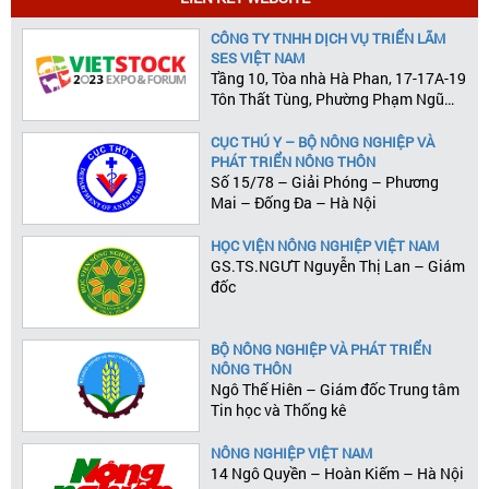
CÔNG TY TNHH DỊCH VỤ TRIỂN LÃM
SES VIỆT NAM
Tầng 10, Tòa nhà Hà Phan, 17-17A-19
Tôn Thất Tùng, Phường Phạm Ngũ
Lão, Quận 1, Tp.HCM
CỤC THÚ Y – BỘ NÔNG NGHIỆP VÀ
PHÁT TRIỂN NÔNG THÔN
Số 15/78 – Giải Phóng – Phương
Mai – Đống Đa – Hà Nội
HỌC VIỆN NÔNG NGHIỆP VIỆT NAM
GS.TS.NGƯT Nguyễn Thị Lan – Giám
đốc
BỘ NÔNG NGHIỆP VÀ PHÁT TRIỂN
NÔNG THÔN
Ngô Thế Hiên – Giám đốc Trung tâm
Tin học và Thống kê
NÔNG NGHIỆP VIỆT NAM
14 Ngô Quyền – Hoàn Kiếm – Hà Nội