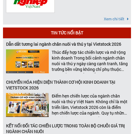
Xem chi tiết
TIN TỨC NỔI BẬT
Dẫn dắt tương lai ngành chăn nuôi và thú y tại Vietstock 2026
Thúc đẩy hợp tác chiến lược và mở rộng
kinh doanh Trong bối cảnh ngành chăn
nuôi và thú y ngày càng cạnh tranh, tăng
trưởng bền vững không chỉ phụ thuộc
vào chất lượng sản phẩm hay năng lực
đổi mới, mà còn được thúc đẩy bởi khả
CHUYỂN HÓA HIỆN DIỆN THÀNH CƠ HỘI KINH DOANH TẠI
năng xây dựng các mối quan […]
VIETSTOCK 2026
Điểm hẹn chiến lược của ngành chăn
nuôi và thú y Việt Nam Không chỉ là một
triển lãm, Vietstock 2026 còn là điểm
hẹn chiến lược của ngành. Quy tụ những
đơn vị kinh doanh hàng đầu, những lãnh
đạo và nhà cung cấp trong chuỗi giá
KẾT NỐI ĐỐI TÁC CHIẾN LƯỢC TRONG TOÀN BỘ CHUỖI GIÁ TRỊ
trị ngành, Vietstock mang đến nền tảng
NGÀNH CHĂN NUÔI