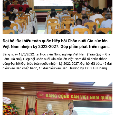
Đại hội Đại biểu toàn quốc Hiệp hội Chăn nuôi Gia súc lớn
Việt Nam nhiệm kỳ 2022-2027: Góp phần phát triển ngành
Chăn nuôi gia súc lớn Việt Nam bền vững
Sáng ngày 18/6/2022, tại Học viện Nông nghiệp Việt Nam (Trâu Quỳ – Gia
Lâm- Hà Nội), Hiệp hội Chăn nuôi Gia súc lớn Việt Nam đã tổ chức thành
công Đại hội Đại biểu toàn quốc nhiệm kỳ 2022-2027. Đại hội đã bầu: 45 đại
biểu vào Ban chấp hành, 15 đại biểu vào Ban Thường vụ, PGS.TS Hoàng
Kim Giao tiếp tục giữ chức Chủ tịch, TS. Lê Văn Thông đảm nhiệm vị trí Phó
Chủ tịch kiêm Tổng thư kí và 05 Phó Chủ tịch là: TS Tống Xuân Chinh,
PGS.TS Sử Thanh Long, bà Tô Tuệ Lang, ông Đặng Thái Nhị, ông Hà Văn An.