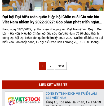
Đại hội Đại biểu toàn quốc Hiệp hội Chăn nuôi Gia súc lớn
Việt Nam nhiệm kỳ 2022-2027: Góp phần phát triển ngành
Chăn nuôi gia súc lớn Việt Nam bền vững
Sáng ngày 18/6/2022, tại Học viện Nông nghiệp Việt Nam (Trâu Quỳ – Gia
Lâm- Hà Nội), Hiệp hội Chăn nuôi Gia súc lớn Việt Nam đã tổ chức thành
công Đại hội Đại biểu toàn quốc nhiệm kỳ 2022-2027. Đại hội đã bầu: 45 đại
biểu vào Ban chấp hành, 15 đại biểu vào Ban Thường vụ, PGS.TS Hoàng
Kim Giao tiếp tục giữ chức Chủ tịch, TS. Lê Văn Thông đảm nhiệm vị trí Phó
Chủ tịch kiêm Tổng thư kí và 05 Phó Chủ tịch là: TS Tống Xuân Chinh,
PGS.TS Sử Thanh Long, bà Tô Tuệ Lang, ông Đặng Thái Nhị, ông Hà Văn An.
1
2
Next
LIÊN KẾT WEBSITE
CÔNG TY TNHH DỊCH VỤ TRIỂN LÃM
SES VIỆT NAM
Tầng 10, Tòa nhà Hà Phan, 17-17A-19