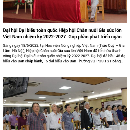
Đại hội Đại biểu toàn quốc Hiệp hội Chăn nuôi Gia súc lớn
Việt Nam nhiệm kỳ 2022-2027: Góp phần phát triển ngành
Chăn nuôi gia súc lớn Việt Nam bền vững
Sáng ngày 18/6/2022, tại Học viện Nông nghiệp Việt Nam (Trâu Quỳ – Gia
Lâm- Hà Nội), Hiệp hội Chăn nuôi Gia súc lớn Việt Nam đã tổ chức thành
công Đại hội Đại biểu toàn quốc nhiệm kỳ 2022-2027. Đại hội đã bầu: 45 đại
biểu vào Ban chấp hành, 15 đại biểu vào Ban Thường vụ, PGS.TS Hoàng
Kim Giao tiếp tục giữ chức Chủ tịch, TS. Lê Văn Thông đảm nhiệm vị trí Phó
Chủ tịch kiêm Tổng thư kí và 05 Phó Chủ tịch là: TS Tống Xuân Chinh,
PGS.TS Sử Thanh Long, bà Tô Tuệ Lang, ông Đặng Thái Nhị, ông Hà Văn An.