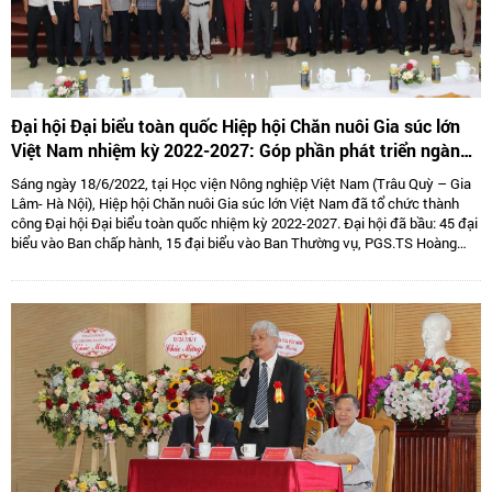
Đại hội Đại biểu toàn quốc Hiệp hội Chăn nuôi Gia súc lớn
Việt Nam nhiệm kỳ 2022-2027: Góp phần phát triển ngành
Chăn nuôi gia súc lớn Việt Nam bền vững
Sáng ngày 18/6/2022, tại Học viện Nông nghiệp Việt Nam (Trâu Quỳ – Gia
Lâm- Hà Nội), Hiệp hội Chăn nuôi Gia súc lớn Việt Nam đã tổ chức thành
công Đại hội Đại biểu toàn quốc nhiệm kỳ 2022-2027. Đại hội đã bầu: 45 đại
biểu vào Ban chấp hành, 15 đại biểu vào Ban Thường vụ, PGS.TS Hoàng
Kim Giao tiếp tục giữ chức Chủ tịch, TS. Lê Văn Thông đảm nhiệm vị trí Phó
Chủ tịch kiêm Tổng thư kí và 05 Phó Chủ tịch là: TS Tống Xuân Chinh,
PGS.TS Sử Thanh Long, bà Tô Tuệ Lang, ông Đặng Thái Nhị, ông Hà Văn An.