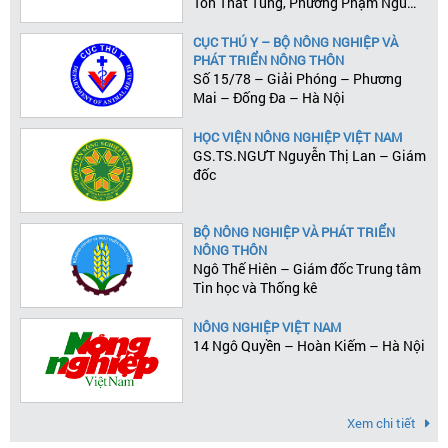
Tôn Thất Tùng, Phường Phạm Ngũ
Lão, Quận 1, Tp.HCM
CỤC THÚ Y – BỘ NÔNG NGHIỆP VÀ
PHÁT TRIỂN NÔNG THÔN
Số 15/78 – Giải Phóng – Phương
Mai – Đống Đa – Hà Nội
HỌC VIỆN NÔNG NGHIỆP VIỆT NAM
GS.TS.NGƯT Nguyễn Thị Lan – Giám
đốc
BỘ NÔNG NGHIỆP VÀ PHÁT TRIỂN
NÔNG THÔN
Ngô Thế Hiên – Giám đốc Trung tâm
Tin học và Thống kê
NÔNG NGHIỆP VIỆT NAM
14 Ngô Quyền – Hoàn Kiếm – Hà Nội
Xem chi tiết