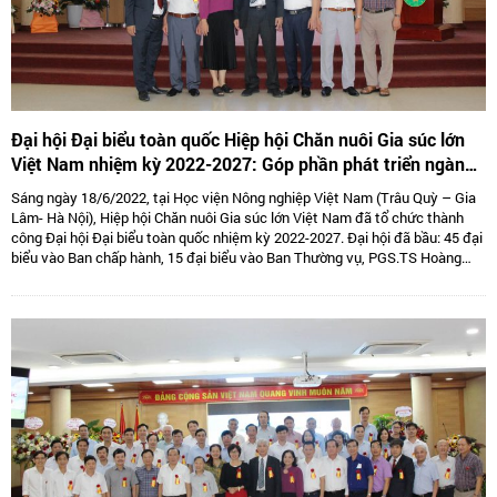
Đại hội Đại biểu toàn quốc Hiệp hội Chăn nuôi Gia súc lớn
Việt Nam nhiệm kỳ 2022-2027: Góp phần phát triển ngành
Chăn nuôi gia súc lớn Việt Nam bền vững
Sáng ngày 18/6/2022, tại Học viện Nông nghiệp Việt Nam (Trâu Quỳ – Gia
Lâm- Hà Nội), Hiệp hội Chăn nuôi Gia súc lớn Việt Nam đã tổ chức thành
công Đại hội Đại biểu toàn quốc nhiệm kỳ 2022-2027. Đại hội đã bầu: 45 đại
biểu vào Ban chấp hành, 15 đại biểu vào Ban Thường vụ, PGS.TS Hoàng
Kim Giao tiếp tục giữ chức Chủ tịch, TS. Lê Văn Thông đảm nhiệm vị trí Phó
Chủ tịch kiêm Tổng thư kí và 05 Phó Chủ tịch là: TS Tống Xuân Chinh,
PGS.TS Sử Thanh Long, bà Tô Tuệ Lang, ông Đặng Thái Nhị, ông Hà Văn An.