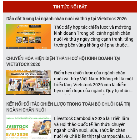
TIN TỨC NỔI BẬT
Dẫn dắt tương lai ngành chăn nuôi và thú y tại Vietstock 2026
Thúc đẩy hợp tác chiến lược và mở rộng
kinh doanh Trong bối cảnh ngành chăn
nuôi và thú y ngày càng cạnh tranh, tăng
trưởng bền vững không chỉ phụ thuộc
vào chất lượng sản phẩm hay năng lực
đổi mới, mà còn được thúc đẩy bởi khả
CHUYỂN HÓA HIỆN DIỆN THÀNH CƠ HỘI KINH DOANH TẠI
năng xây dựng các mối quan […]
VIETSTOCK 2026
Điểm hẹn chiến lược của ngành chăn
nuôi và thú y Việt Nam Không chỉ là một
triển lãm, Vietstock 2026 còn là điểm
hẹn chiến lược của ngành. Quy tụ những
đơn vị kinh doanh hàng đầu, những lãnh
đạo và nhà cung cấp trong chuỗi giá
KẾT NỐI ĐỐI TÁC CHIẾN LƯỢC TRONG TOÀN BỘ CHUỖI GIÁ TRỊ
trị ngành, Vietstock mang đến nền tảng
NGÀNH CHĂN NUÔI
kết nối toàn diện bao trùm toàn bộ chuỗi
Livestock Cambodia 2026 là Triển lãm
giá trị […]
và Hội thảo Quốc tế lần thứ 8 chuyên
ngành Chăn nuôi, Sữa, Thức ăn chăn
nuôi và Chế biến thịt tại Campuchia. Đây