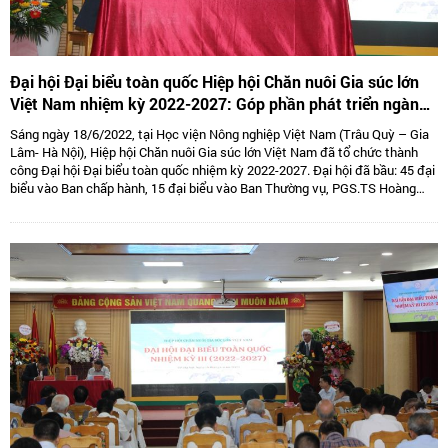
Đại hội Đại biểu toàn quốc Hiệp hội Chăn nuôi Gia súc lớn
Việt Nam nhiệm kỳ 2022-2027: Góp phần phát triển ngành
Chăn nuôi gia súc lớn Việt Nam bền vững
Sáng ngày 18/6/2022, tại Học viện Nông nghiệp Việt Nam (Trâu Quỳ – Gia
Lâm- Hà Nội), Hiệp hội Chăn nuôi Gia súc lớn Việt Nam đã tổ chức thành
công Đại hội Đại biểu toàn quốc nhiệm kỳ 2022-2027. Đại hội đã bầu: 45 đại
biểu vào Ban chấp hành, 15 đại biểu vào Ban Thường vụ, PGS.TS Hoàng
Kim Giao tiếp tục giữ chức Chủ tịch, TS. Lê Văn Thông đảm nhiệm vị trí Phó
Chủ tịch kiêm Tổng thư kí và 05 Phó Chủ tịch là: TS Tống Xuân Chinh,
PGS.TS Sử Thanh Long, bà Tô Tuệ Lang, ông Đặng Thái Nhị, ông Hà Văn An.