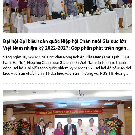
Đại hội Đại biểu toàn quốc Hiệp hội Chăn nuôi Gia súc lớn
Việt Nam nhiệm kỳ 2022-2027: Góp phần phát triển ngành
Chăn nuôi gia súc lớn Việt Nam bền vững
Sáng ngày 18/6/2022, tại Học viện Nông nghiệp Việt Nam (Trâu Quỳ – Gia
Lâm- Hà Nội), Hiệp hội Chăn nuôi Gia súc lớn Việt Nam đã tổ chức thành
công Đại hội Đại biểu toàn quốc nhiệm kỳ 2022-2027. Đại hội đã bầu: 45 đại
biểu vào Ban chấp hành, 15 đại biểu vào Ban Thường vụ, PGS.TS Hoàng
Kim Giao tiếp tục giữ chức Chủ tịch, TS. Lê Văn Thông đảm nhiệm vị trí Phó
Chủ tịch kiêm Tổng thư kí và 05 Phó Chủ tịch là: TS Tống Xuân Chinh,
PGS.TS Sử Thanh Long, bà Tô Tuệ Lang, ông Đặng Thái Nhị, ông Hà Văn An.