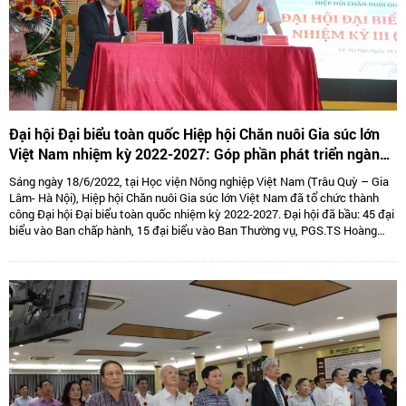
Đại hội Đại biểu toàn quốc Hiệp hội Chăn nuôi Gia súc lớn
Việt Nam nhiệm kỳ 2022-2027: Góp phần phát triển ngành
Chăn nuôi gia súc lớn Việt Nam bền vững
Sáng ngày 18/6/2022, tại Học viện Nông nghiệp Việt Nam (Trâu Quỳ – Gia
Lâm- Hà Nội), Hiệp hội Chăn nuôi Gia súc lớn Việt Nam đã tổ chức thành
công Đại hội Đại biểu toàn quốc nhiệm kỳ 2022-2027. Đại hội đã bầu: 45 đại
biểu vào Ban chấp hành, 15 đại biểu vào Ban Thường vụ, PGS.TS Hoàng
Kim Giao tiếp tục giữ chức Chủ tịch, TS. Lê Văn Thông đảm nhiệm vị trí Phó
Chủ tịch kiêm Tổng thư kí và 05 Phó Chủ tịch là: TS Tống Xuân Chinh,
PGS.TS Sử Thanh Long, bà Tô Tuệ Lang, ông Đặng Thái Nhị, ông Hà Văn An.