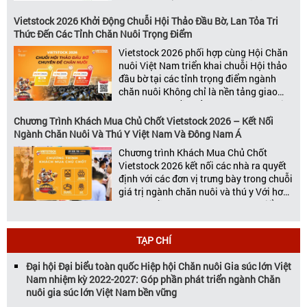
được đánh giá là một trong những sự
kiện thương mại thường niên uy tín và
Vietstock 2026 Khởi Động Chuỗi Hội Thảo Đầu Bờ, Lan Tỏa Tri
đáng chú ý nhất của ngành nông nghiệp
Thức Đến Các Tỉnh Chăn Nuôi Trọng Điểm
– chăn […]
Vietstock 2026 phối hợp cùng Hội Chăn
nuôi Việt Nam triển khai chuỗi Hội thảo
đầu bờ tại các tỉnh trọng điểm ngành
chăn nuôi Không chỉ là nền tảng giao
thương hàng đầu của ngành chăn nuôi
và thú y, Vietstock còn là triển lãm duy
Chương Trình Khách Mua Chủ Chốt Vietstock 2026 – Kết Nối
nhất tại Việt Nam tổ chức thường niên
Ngành Chăn Nuôi Và Thú Y Việt Nam Và Đông Nam Á
[…]
Chương trình Khách Mua Chủ Chốt
Vietstock 2026 kết nối các nhà ra quyết
định với các đơn vị trưng bày trong chuỗi
giá trị ngành chăn nuôi và thú y Với hơn
20 năm đồng hành cùng sự phát triển
của ngành chăn nuôi Việt Nam,
Vietstock đã khẳng định vị thế là triển […]
TẠP CHÍ
Đại hội Đại biểu toàn quốc Hiệp hội Chăn nuôi Gia súc lớn Việt
Nam nhiệm kỳ 2022-2027: Góp phần phát triển ngành Chăn
nuôi gia súc lớn Việt Nam bền vững