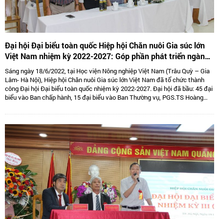
Đại hội Đại biểu toàn quốc Hiệp hội Chăn nuôi Gia súc lớn
Việt Nam nhiệm kỳ 2022-2027: Góp phần phát triển ngành
Chăn nuôi gia súc lớn Việt Nam bền vững
Sáng ngày 18/6/2022, tại Học viện Nông nghiệp Việt Nam (Trâu Quỳ – Gia
Lâm- Hà Nội), Hiệp hội Chăn nuôi Gia súc lớn Việt Nam đã tổ chức thành
công Đại hội Đại biểu toàn quốc nhiệm kỳ 2022-2027. Đại hội đã bầu: 45 đại
biểu vào Ban chấp hành, 15 đại biểu vào Ban Thường vụ, PGS.TS Hoàng
Kim Giao tiếp tục giữ chức Chủ tịch, TS. Lê Văn Thông đảm nhiệm vị trí Phó
Chủ tịch kiêm Tổng thư kí và 05 Phó Chủ tịch là: TS Tống Xuân Chinh,
PGS.TS Sử Thanh Long, bà Tô Tuệ Lang, ông Đặng Thái Nhị, ông Hà Văn An.