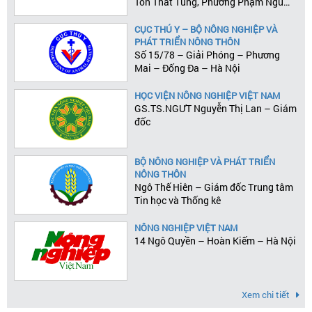
Tôn Thất Tùng, Phường Phạm Ngũ
Lão, Quận 1, Tp.HCM
CỤC THÚ Y – BỘ NÔNG NGHIỆP VÀ
PHÁT TRIỂN NÔNG THÔN
Số 15/78 – Giải Phóng – Phương
Mai – Đống Đa – Hà Nội
HỌC VIỆN NÔNG NGHIỆP VIỆT NAM
GS.TS.NGƯT Nguyễn Thị Lan – Giám
đốc
BỘ NÔNG NGHIỆP VÀ PHÁT TRIỂN
NÔNG THÔN
Ngô Thế Hiên – Giám đốc Trung tâm
Tin học và Thống kê
NÔNG NGHIỆP VIỆT NAM
14 Ngô Quyền – Hoàn Kiếm – Hà Nội
Xem chi tiết