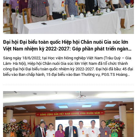
Đại hội Đại biểu toàn quốc Hiệp hội Chăn nuôi Gia súc lớn
Việt Nam nhiệm kỳ 2022-2027: Góp phần phát triển ngành
Chăn nuôi gia súc lớn Việt Nam bền vững
Sáng ngày 18/6/2022, tại Học viện Nông nghiệp Việt Nam (Trâu Quỳ – Gia
Lâm- Hà Nội), Hiệp hội Chăn nuôi Gia súc lớn Việt Nam đã tổ chức thành
công Đại hội Đại biểu toàn quốc nhiệm kỳ 2022-2027. Đại hội đã bầu: 45 đại
biểu vào Ban chấp hành, 15 đại biểu vào Ban Thường vụ, PGS.TS Hoàng
Kim Giao tiếp tục giữ chức Chủ tịch, TS. Lê Văn Thông đảm nhiệm vị trí Phó
Chủ tịch kiêm Tổng thư kí và 05 Phó Chủ tịch là: TS Tống Xuân Chinh,
PGS.TS Sử Thanh Long, bà Tô Tuệ Lang, ông Đặng Thái Nhị, ông Hà Văn An.