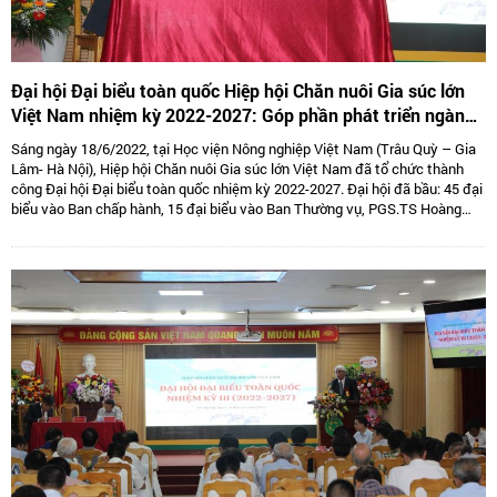
Đại hội Đại biểu toàn quốc Hiệp hội Chăn nuôi Gia súc lớn
Việt Nam nhiệm kỳ 2022-2027: Góp phần phát triển ngành
Chăn nuôi gia súc lớn Việt Nam bền vững
Sáng ngày 18/6/2022, tại Học viện Nông nghiệp Việt Nam (Trâu Quỳ – Gia
Lâm- Hà Nội), Hiệp hội Chăn nuôi Gia súc lớn Việt Nam đã tổ chức thành
công Đại hội Đại biểu toàn quốc nhiệm kỳ 2022-2027. Đại hội đã bầu: 45 đại
biểu vào Ban chấp hành, 15 đại biểu vào Ban Thường vụ, PGS.TS Hoàng
Kim Giao tiếp tục giữ chức Chủ tịch, TS. Lê Văn Thông đảm nhiệm vị trí Phó
Chủ tịch kiêm Tổng thư kí và 05 Phó Chủ tịch là: TS Tống Xuân Chinh,
PGS.TS Sử Thanh Long, bà Tô Tuệ Lang, ông Đặng Thái Nhị, ông Hà Văn An.