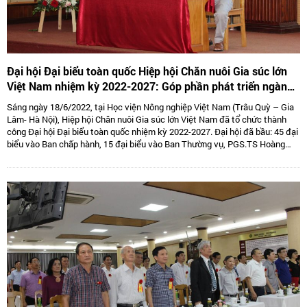
Đại hội Đại biểu toàn quốc Hiệp hội Chăn nuôi Gia súc lớn
Việt Nam nhiệm kỳ 2022-2027: Góp phần phát triển ngành
Chăn nuôi gia súc lớn Việt Nam bền vững
Sáng ngày 18/6/2022, tại Học viện Nông nghiệp Việt Nam (Trâu Quỳ – Gia
Lâm- Hà Nội), Hiệp hội Chăn nuôi Gia súc lớn Việt Nam đã tổ chức thành
công Đại hội Đại biểu toàn quốc nhiệm kỳ 2022-2027. Đại hội đã bầu: 45 đại
biểu vào Ban chấp hành, 15 đại biểu vào Ban Thường vụ, PGS.TS Hoàng
Kim Giao tiếp tục giữ chức Chủ tịch, TS. Lê Văn Thông đảm nhiệm vị trí Phó
Chủ tịch kiêm Tổng thư kí và 05 Phó Chủ tịch là: TS Tống Xuân Chinh,
PGS.TS Sử Thanh Long, bà Tô Tuệ Lang, ông Đặng Thái Nhị, ông Hà Văn An.