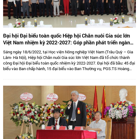
Đại hội Đại biểu toàn quốc Hiệp hội Chăn nuôi Gia súc lớn
Việt Nam nhiệm kỳ 2022-2027: Góp phần phát triển ngành
Chăn nuôi gia súc lớn Việt Nam bền vững
Sáng ngày 18/6/2022, tại Học viện Nông nghiệp Việt Nam (Trâu Quỳ – Gia
Lâm- Hà Nội), Hiệp hội Chăn nuôi Gia súc lớn Việt Nam đã tổ chức thành
công Đại hội Đại biểu toàn quốc nhiệm kỳ 2022-2027. Đại hội đã bầu: 45 đại
biểu vào Ban chấp hành, 15 đại biểu vào Ban Thường vụ, PGS.TS Hoàng
Kim Giao tiếp tục giữ chức Chủ tịch, TS. Lê Văn Thông đảm nhiệm vị trí Phó
Chủ tịch kiêm Tổng thư kí và 05 Phó Chủ tịch là: TS Tống Xuân Chinh,
PGS.TS Sử Thanh Long, bà Tô Tuệ Lang, ông Đặng Thái Nhị, ông Hà Văn An.