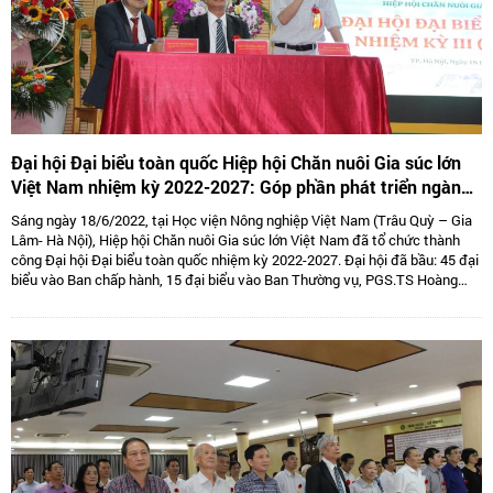
Đại hội Đại biểu toàn quốc Hiệp hội Chăn nuôi Gia súc lớn
Việt Nam nhiệm kỳ 2022-2027: Góp phần phát triển ngành
Chăn nuôi gia súc lớn Việt Nam bền vững
Sáng ngày 18/6/2022, tại Học viện Nông nghiệp Việt Nam (Trâu Quỳ – Gia
Lâm- Hà Nội), Hiệp hội Chăn nuôi Gia súc lớn Việt Nam đã tổ chức thành
công Đại hội Đại biểu toàn quốc nhiệm kỳ 2022-2027. Đại hội đã bầu: 45 đại
biểu vào Ban chấp hành, 15 đại biểu vào Ban Thường vụ, PGS.TS Hoàng
Kim Giao tiếp tục giữ chức Chủ tịch, TS. Lê Văn Thông đảm nhiệm vị trí Phó
Chủ tịch kiêm Tổng thư kí và 05 Phó Chủ tịch là: TS Tống Xuân Chinh,
PGS.TS Sử Thanh Long, bà Tô Tuệ Lang, ông Đặng Thái Nhị, ông Hà Văn An.