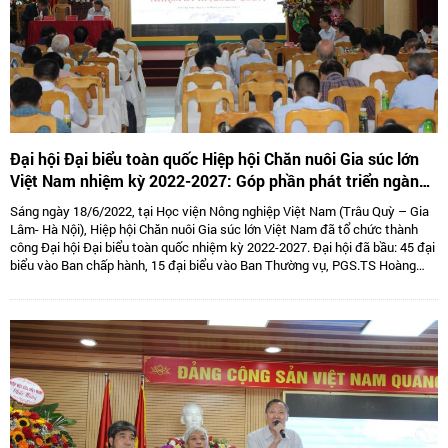
Đại hội Đại biểu toàn quốc Hiệp hội Chăn nuôi Gia súc lớn
Việt Nam nhiệm kỳ 2022-2027: Góp phần phát triển ngành
Chăn nuôi gia súc lớn Việt Nam bền vững
Sáng ngày 18/6/2022, tại Học viện Nông nghiệp Việt Nam (Trâu Quỳ – Gia
Lâm- Hà Nội), Hiệp hội Chăn nuôi Gia súc lớn Việt Nam đã tổ chức thành
công Đại hội Đại biểu toàn quốc nhiệm kỳ 2022-2027. Đại hội đã bầu: 45 đại
biểu vào Ban chấp hành, 15 đại biểu vào Ban Thường vụ, PGS.TS Hoàng
Kim Giao tiếp tục giữ chức Chủ tịch, TS. Lê Văn Thông đảm nhiệm vị trí Phó
Chủ tịch kiêm Tổng thư kí và 05 Phó Chủ tịch là: TS Tống Xuân Chinh,
PGS.TS Sử Thanh Long, bà Tô Tuệ Lang, ông Đặng Thái Nhị, ông Hà Văn An.