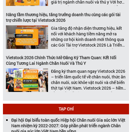
giá trị ngành chăn nuôi và thú y Với hơn
20 năm đồng hành cùng sự phát triển
của ngành chăn nuôi Việt Nam,
Nâng tầm thương hiệu, tăng trưởng doanh thu cùng các gói tài
Vietstock đã khẳng định vị thế là triển […]
trợ chiến lược tại Vietstock 2026
Gia tăng độ nhận diện thương hiệu, kết
nối với khách hàng tiềm năng mở ra
những cơ hội kinh doanh mới thông qua
các Gói Tài trợ Vietstock 2026 Là Triển
lãm Quốc tế hàng đầu Việt Nam về
chuyên ngành Chăn nuôi, Thức ăn chăn
Vietstock 2026 Chính Thức Mở Đăng Ký Tham Quan: Kết Nối
nuôi và Chế biến thịt, Vietstock Expo &
Cùng Tương Lai Ngành Chăn Nuôi Và Thú Y
[…]
Đăng ký tham quan ngay Vietstock 2026
– triển lãm quốc tế về chăn nuôi, thức ăn
chăn nuôi, sức khỏe vật nuôi và chế biến
thịt tại Việt Nam. Vietstock 2026 – Nền
Tảng Kết Nối Kinh Doanh Hàng Đầu Cho
Ngành Chăn Nuôi và Thú Y Diễn ra từ
ngày 21 – 23 […]
TẠP CHÍ
Đại hội Đại biểu toàn quốc Hiệp hội Chăn nuôi Gia súc lớn Việt
Nam nhiệm kỳ 2022-2027: Góp phần phát triển ngành Chăn
nuôi gia súc lớn Việt Nam bền vững