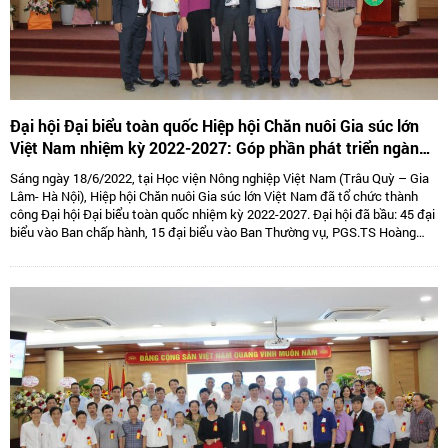
Đại hội Đại biểu toàn quốc Hiệp hội Chăn nuôi Gia súc lớn
Việt Nam nhiệm kỳ 2022-2027: Góp phần phát triển ngành
Chăn nuôi gia súc lớn Việt Nam bền vững
Sáng ngày 18/6/2022, tại Học viện Nông nghiệp Việt Nam (Trâu Quỳ – Gia
Lâm- Hà Nội), Hiệp hội Chăn nuôi Gia súc lớn Việt Nam đã tổ chức thành
công Đại hội Đại biểu toàn quốc nhiệm kỳ 2022-2027. Đại hội đã bầu: 45 đại
biểu vào Ban chấp hành, 15 đại biểu vào Ban Thường vụ, PGS.TS Hoàng
Kim Giao tiếp tục giữ chức Chủ tịch, TS. Lê Văn Thông đảm nhiệm vị trí Phó
Chủ tịch kiêm Tổng thư kí và 05 Phó Chủ tịch là: TS Tống Xuân Chinh,
PGS.TS Sử Thanh Long, bà Tô Tuệ Lang, ông Đặng Thái Nhị, ông Hà Văn An.