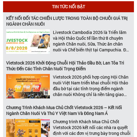
TIN TỨC NỔI BẬT
KẾT NỐI ĐỐI TÁC CHIẾN LƯỢC TRONG TOÀN BỘ CHUỖI GIÁ TRỊ
NGÀNH CHĂN NUÔI
Livestock Cambodia 2026 là Triển lãm
và Hội thảo Quốc tế lần thứ 8 chuyên
ngành Chăn nuôi, Sữa, Thức ăn chăn
nuôi và Chế biến thịt tại Campuchia. Đây
được đánh giá là một trong những sự
kiện thương mại thường niên uy tín và
Vietstock 2026 Khởi Động Chuỗi Hội Thảo Đầu Bờ, Lan Tỏa Tri
đáng chú ý nhất của ngành nông nghiệp
Thức Đến Các Tỉnh Chăn Nuôi Trọng Điểm
– chăn […]
Vietstock 2026 phối hợp cùng Hội Chăn
nuôi Việt Nam triển khai chuỗi Hội thảo
đầu bờ tại các tỉnh trọng điểm ngành
chăn nuôi Không chỉ là nền tảng giao
thương hàng đầu của ngành chăn nuôi
và thú y, Vietstock còn là triển lãm duy
Chương Trình Khách Mua Chủ Chốt Vietstock 2026 – Kết Nối
nhất tại Việt Nam tổ chức thường niên
Ngành Chăn Nuôi Và Thú Y Việt Nam Và Đông Nam Á
[…]
Chương trình Khách Mua Chủ Chốt
Vietstock 2026 kết nối các nhà ra quyết
định với các đơn vị trưng bày trong chuỗi