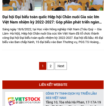
Đại hội Đại biểu toàn quốc Hiệp hội Chăn nuôi Gia súc lớn
Việt Nam nhiệm kỳ 2022-2027: Góp phần phát triển ngành
Chăn nuôi gia súc lớn Việt Nam bền vững
Sáng ngày 18/6/2022, tại Học viện Nông nghiệp Việt Nam (Trâu Quỳ – Gia
Lâm- Hà Nội), Hiệp hội Chăn nuôi Gia súc lớn Việt Nam đã tổ chức thành
công Đại hội Đại biểu toàn quốc nhiệm kỳ 2022-2027. Đại hội đã bầu: 45 đại
biểu vào Ban chấp hành, 15 đại biểu vào Ban Thường vụ, PGS.TS Hoàng
Kim Giao tiếp tục giữ chức Chủ tịch, TS. Lê Văn Thông đảm nhiệm vị trí Phó
Chủ tịch kiêm Tổng thư kí và 05 Phó Chủ tịch là: TS Tống Xuân Chinh,
PGS.TS Sử Thanh Long, bà Tô Tuệ Lang, ông Đặng Thái Nhị, ông Hà Văn An.
1
2
Next
LIÊN KẾT WEBSITE
CÔNG TY TNHH DỊCH VỤ TRIỂN LÃM
SES VIỆT NAM
Tầng 10, Tòa nhà Hà Phan, 17-17A-19