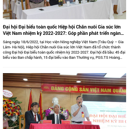
Đại hội Đại biểu toàn quốc Hiệp hội Chăn nuôi Gia súc lớn
Việt Nam nhiệm kỳ 2022-2027: Góp phần phát triển ngành
Chăn nuôi gia súc lớn Việt Nam bền vững
Sáng ngày 18/6/2022, tại Học viện Nông nghiệp Việt Nam (Trâu Quỳ – Gia
Lâm- Hà Nội), Hiệp hội Chăn nuôi Gia súc lớn Việt Nam đã tổ chức thành
công Đại hội Đại biểu toàn quốc nhiệm kỳ 2022-2027. Đại hội đã bầu: 45 đại
biểu vào Ban chấp hành, 15 đại biểu vào Ban Thường vụ, PGS.TS Hoàng
Kim Giao tiếp tục giữ chức Chủ tịch, TS. Lê Văn Thông đảm nhiệm vị trí Phó
Chủ tịch kiêm Tổng thư kí và 05 Phó Chủ tịch là: TS Tống Xuân Chinh,
PGS.TS Sử Thanh Long, bà Tô Tuệ Lang, ông Đặng Thái Nhị, ông Hà Văn An.