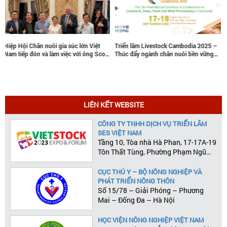
Triển lãm Livestock Cambodia 2025 –
VIETSTOCK 2025: TÂM ĐIỂM CÔNG
Thúc đẩy ngành chăn nuôi bền vững
NGHỆ, KIẾN THỨC & HỢP TÁC
và kết nối thị trường quốc tế
NGÀNH CHĂN NUÔI
LIÊN KẾT WEBSITE
CÔNG TY TNHH DỊCH VỤ TRIỂN LÃM
SES VIỆT NAM
Tầng 10, Tòa nhà Hà Phan, 17-17A-19
Tôn Thất Tùng, Phường Phạm Ngũ
Lão, Quận 1, Tp.HCM
CỤC THÚ Y – BỘ NÔNG NGHIỆP VÀ
PHÁT TRIỂN NÔNG THÔN
Số 15/78 – Giải Phóng – Phương
Mai – Đống Đa – Hà Nội
HỌC VIỆN NÔNG NGHIỆP VIỆT NAM