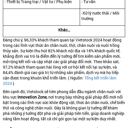
- Thiết bị Trang trại / Vật tư / Phụ kiện
- Tư vấn
-Xử lý nước thải / Môi
trường
Khác…
Đáng chú ý, 96,33% khách tham quan tại Vietstock 2024 hoạt động
trong các lĩnh vực thức ăn chăn nuôi, thịt, chăn nuôi và nuôi trồng
thủy sản. Sự kiện thu hút 82% khách nội địa và 18% khách quốc tế,
khẳng định vai trò là điểm đến lý tưởng để tìm kiếm sản phẩm mới,
mở rộng kết nối và cập nhật các giải pháp đổi mới. Theo khảo sát,
97,2% khách tham quan hài lòng với cơ hội kết nối tại sự kiện, và
84,4% đánh giá cao giá trị từ những sản phẩm, dịch vụ mà họ tiếp
cận được trong khuôn khổ triển lãm
. (
Nguồn:
Tổng kết triển lãm
2024
)
Bên cạnh đó, Vietstock sẽ tiên phong dẫn đầu ngành chăn nuôi với
khu vực
Innovation Zone,
nơi trưng bày những giải pháp đổi mới nổi
bật trong các lĩnh vực sức khỏe động vật, thức ăn chăn nuôi, chế biến
thịt và công nghệ chăn nuôi. Đây là không gian lý tưởng để khám
phá những ý tưởng đột phá và giải pháp tiên tiến, giúp doanh nghiệp
nâng tầm hoạt động, tất cả chỉ gói gọn tại một sự kiện duy nhất.