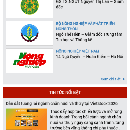
GS.TS.NGƯT Nguyễn Thị Lan – Giám
đốc
BỘ NÔNG NGHIỆP VÀ PHÁT TRIỂN
NÔNG THÔN
Ngô Thế Hiên – Giám đốc Trung tâm
Tin học và Thống kê
NÔNG NGHIỆP VIỆT NAM
14 Ngô Quyền – Hoàn Kiếm – Hà Nội
Xem chi tiết
TIN TỨC NỔI BẬT
Dẫn dắt tương lai ngành chăn nuôi và thú y tại Vietstock 2026
Thúc đẩy hợp tác chiến lược và mở rộng
kinh doanh Trong bối cảnh ngành chăn
nuôi và thú y ngày càng cạnh tranh, tăng
trưởng bền vững không chỉ phụ thuộc