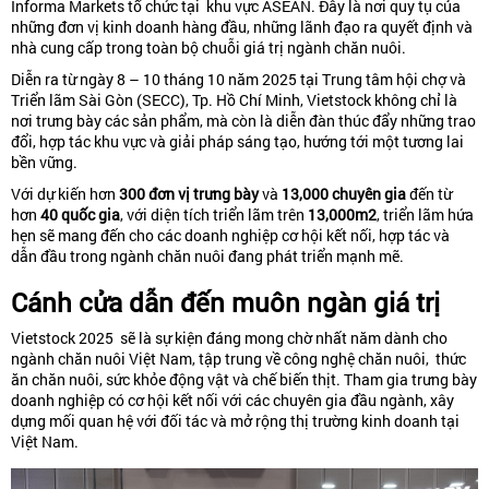
Informa
Markets tổ chức tại khu vực ASEAN. Đây là nơi quy tụ của
những đơn vị kinh doanh hàng đầu, những lãnh đạo ra quyết định và
nhà cung cấp trong toàn bộ chuỗi giá trị ngành chăn nuôi.
Diễn ra từ ngày 8 – 10 tháng 10 năm 2025 tại Trung tâm hội chợ và
Triển lãm Sài Gòn (SECC), Tp. Hồ Chí Minh, Vietstock không chỉ là
nơi trưng bày các sản phẩm, mà còn là diễn đàn thúc đẩy những trao
đổi, hợp tác khu vực và giải pháp sáng tạo, hướng tới một tương lai
bền vững.
Với dự kiến hơn
300 đơn vị trưng bày
và
13,000 chuyên gia
đến từ
hơn
40 quốc gia
, với diện tích triển lãm trên
13,000m2
,
triển lãm hứa
hẹn sẽ mang đến cho các doanh nghiệp cơ hội kết nối, hợp tác và
dẫn đầu trong ngành chăn nuôi đang phát triển mạnh mẽ.
Cánh cửa dẫn đến muôn ngàn giá trị
Vietstock 2025 sẽ là sự kiện đáng mong chờ nhất năm dành cho
ngành chăn nuôi Việt Nam, tập trung về công nghệ chăn nuôi, thức
ăn chăn nuôi, sức khỏe động vật và chế biến thịt. Tham gia trưng bày
doanh nghiệp có cơ hội kết nối với các chuyên gia đầu ngành, xây
dựng mối quan hệ với đối tác và mở rộng thị trường kinh doanh tại
Việt Nam.