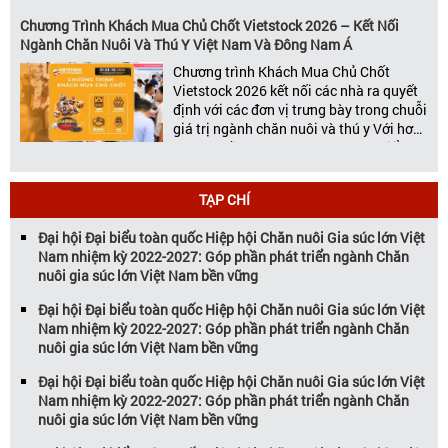
thương hàng đầu của ngành chăn nuôi
và thú y, Vietstock còn là triển lãm duy
Chương Trình Khách Mua Chủ Chốt Vietstock 2026 – Kết Nối
nhất tại Việt Nam tổ chức thường niên
Ngành Chăn Nuôi Và Thú Y Việt Nam Và Đông Nam Á
[…]
Chương trình Khách Mua Chủ Chốt
Vietstock 2026 kết nối các nhà ra quyết
định với các đơn vị trưng bày trong chuỗi
giá trị ngành chăn nuôi và thú y Với hơn
20 năm đồng hành cùng sự phát triển
của ngành chăn nuôi Việt Nam,
Vietstock đã khẳng định vị thế là triển […]
TẠP CHÍ
Đại hội Đại biểu toàn quốc Hiệp hội Chăn nuôi Gia súc lớn Việt
Nam nhiệm kỳ 2022-2027: Góp phần phát triển ngành Chăn
nuôi gia súc lớn Việt Nam bền vững
Đại hội Đại biểu toàn quốc Hiệp hội Chăn nuôi Gia súc lớn Việt
Nam nhiệm kỳ 2022-2027: Góp phần phát triển ngành Chăn
nuôi gia súc lớn Việt Nam bền vững
Đại hội Đại biểu toàn quốc Hiệp hội Chăn nuôi Gia súc lớn Việt
Nam nhiệm kỳ 2022-2027: Góp phần phát triển ngành Chăn
nuôi gia súc lớn Việt Nam bền vững