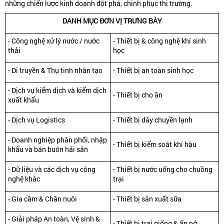
những chiến lược kinh doanh đột phá, chinh phục thị trường.
DANH MỤC ĐƠN VỊ TRƯNG BÀY
- Công nghệ xử lý nước / nước
- Thiết bị & công nghệ khí sinh
thải
học
- Di truyền & Thụ tinh nhân tạo
- Thiết bị an toàn sinh học
- Dịch vụ kiểm dịch và kiểm dịch
- Thiết bị cho ăn
xuất khẩu
- Dịch vụ Logistics
- Thiết bị dây chuyền lạnh
- Doanh nghiệp phân phối, nhập
- Thiết bị kiểm soát khí hậu
khẩu và bán buôn hải sản
- Dữ liệu và các dịch vụ công
- Thiết bị nước uống cho chuồng
nghệ khác
trại
- Gia cầm & Chăn nuôi
- Thiết bị sản xuất sữa
- Giải pháp An toàn, Vệ sinh &
- Thiết bị trại giống & ấp nở