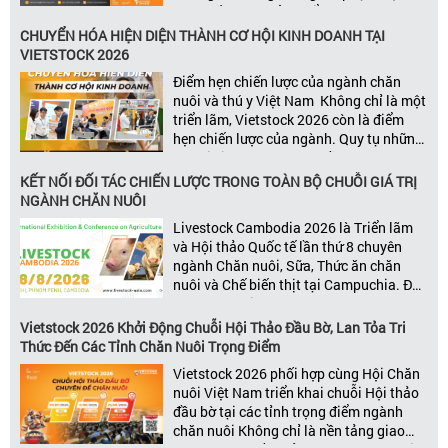
vào chất lượng sản phẩm hay năng lực
đổi mới, mà còn được thúc đẩy bởi khả
CHUYỂN HÓA HIỆN DIỆN THÀNH CƠ HỘI KINH DOANH TẠI
năng xây dựng các mối quan […]
VIETSTOCK 2026
Điểm hẹn chiến lược của ngành chăn
nuôi và thú y Việt Nam Không chỉ là một
triển lãm, Vietstock 2026 còn là điểm
hẹn chiến lược của ngành. Quy tụ những
đơn vị kinh doanh hàng đầu, những lãnh
đạo và nhà cung cấp trong chuỗi giá
KẾT NỐI ĐỐI TÁC CHIẾN LƯỢC TRONG TOÀN BỘ CHUỖI GIÁ TRỊ
trị ngành, Vietstock mang đến nền tảng
NGÀNH CHĂN NUÔI
kết nối toàn diện bao trùm toàn bộ chuỗi
Livestock Cambodia 2026 là Triển lãm
giá trị […]
và Hội thảo Quốc tế lần thứ 8 chuyên
ngành Chăn nuôi, Sữa, Thức ăn chăn
nuôi và Chế biến thịt tại Campuchia. Đây
được đánh giá là một trong những sự
kiện thương mại thường niên uy tín và
Vietstock 2026 Khởi Động Chuỗi Hội Thảo Đầu Bờ, Lan Tỏa Tri
đáng chú ý nhất của ngành nông nghiệp
Thức Đến Các Tỉnh Chăn Nuôi Trọng Điểm
– chăn […]
Vietstock 2026 phối hợp cùng Hội Chăn
nuôi Việt Nam triển khai chuỗi Hội thảo
đầu bờ tại các tỉnh trọng điểm ngành
chăn nuôi Không chỉ là nền tảng giao