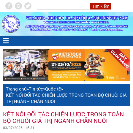
Trang chủ
»
Tin tức
»
Quốc tế
»
KẾT NỐI ĐỐI TÁC CHIẾN LƯỢC TRONG TOÀN BỘ CHUỖI GIÁ
TRỊ NGÀNH CHĂN NUÔI
KẾT NỐI ĐỐI TÁC CHIẾN LƯỢC TRONG TOÀN
BỘ CHUỖI GIÁ TRỊ NGÀNH CHĂN NUÔI
03/07/2026 | 16:31