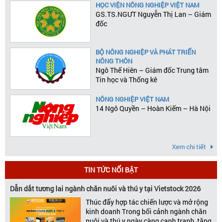
HỌC VIỆN NÔNG NGHIỆP VIỆT NAM
GS.TS.NGƯT Nguyễn Thị Lan – Giám
đốc
BỘ NÔNG NGHIỆP VÀ PHÁT TRIỂN
NÔNG THÔN
Ngô Thế Hiên – Giám đốc Trung tâm
Tin học và Thống kê
NÔNG NGHIỆP VIỆT NAM
14 Ngô Quyền – Hoàn Kiếm – Hà Nội
Xem chi tiết
TIN TỨC NỔI BẬT
Dẫn dắt tương lai ngành chăn nuôi và thú y tại Vietstock 2026
Thúc đẩy hợp tác chiến lược và mở rộng
kinh doanh Trong bối cảnh ngành chăn
nuôi và thú y ngày càng cạnh tranh, tăng