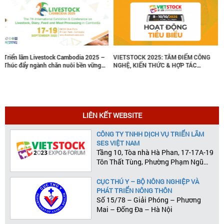
ia 2025 –
VIETSTOCK 2025: TÂM ĐIỂM CÔNG
Vietstock Tổ Chức Chuỗi Hội 
ền vững
NGHỆ, KIẾN THỨC & HỢP TÁC
Bờ, Kết Nối Tri Thức Ngành C
NGÀNH CHĂN NUÔI
LIÊN KẾT WEBSITE
CÔNG TY TNHH DỊCH VỤ TRIỂN LÃM
SES VIỆT NAM
Tầng 10, Tòa nhà Hà Phan, 17-17A-19
Tôn Thất Tùng, Phường Phạm Ngũ
Lão, Quận 1, Tp.HCM
CỤC THÚ Y – BỘ NÔNG NGHIỆP VÀ
PHÁT TRIỂN NÔNG THÔN
Số 15/78 – Giải Phóng – Phương
Mai – Đống Đa – Hà Nội