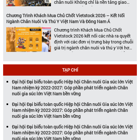
chăn nuôi Không chỉ là nền tảng giao
thương hàng đầu của ngành chăn nuôi
và thú y, Vietstock còn là triển lãm duy
Chương Trình Khách Mua Chủ Chốt Vietstock 2026 – Kết Nối
nhất tại Việt Nam tổ chức thường niên
Ngành Chăn Nuôi Và Thú Y Việt Nam Và Đông Nam Á
[…]
Chương trình Khách Mua Chủ Chốt
Vietstock 2026 kết nối các nhà ra quyết
định với các đơn vị trưng bày trong chuỗi
giá trị ngành chăn nuôi và thú y Với hơn
20 năm đồng hành cùng sự phát triển
của ngành chăn nuôi Việt Nam,
Vietstock đã khẳng định vị thế là triển […]
TẠP CHÍ
Đại hội Đại biểu toàn quốc Hiệp hội Chăn nuôi Gia súc lớn Việt
Nam nhiệm kỳ 2022-2027: Góp phần phát triển ngành Chăn
nuôi gia súc lớn Việt Nam bền vững
Đại hội Đại biểu toàn quốc Hiệp hội Chăn nuôi Gia súc lớn Việt
Nam nhiệm kỳ 2022-2027: Góp phần phát triển ngành Chăn
nuôi gia súc lớn Việt Nam bền vững
Đại hội Đại biểu toàn quốc Hiệp hội Chăn nuôi Gia súc lớn Việt
Nam nhiệm kỳ 2022-2027: Góp phần phát triển ngành Chăn
nuôi gia súc lớn Việt Nam bền vững