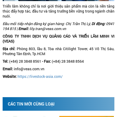
Triển lãm không chỉ là nơi giới thiệu sản phẩm mà còn là nền tảng
thúc đẩy hợp tác, đầu tư và tăng trưởng bền vững trong ngành chăn
nuôi.
Đầu mối tiếp nhận đăng ký gian hàng: Chị Trần Thị Lý,
Di động:
0941
194 815 |
Email:
lily.tran@veas.com.vn
CÔNG TY TNHH DỊCH VỤ QUẢNG CÁO VÀ TRIỂN LÃM MINH VI
(VEAS)
Địa chỉ:
Phòng 803, lầu 8, Tòa nhà Citilight Tower, 45 Võ Thị Sáu,
Phường Tân Định, Tp.HCM
Tel:
(+84) 28 3848 8561
- Fax:
(+84) 28 3848 8564
Email:
info@veas.com.vn
Website:
https://livestock-asia.com/
CÁC TIN MỚI CÙNG LOẠI