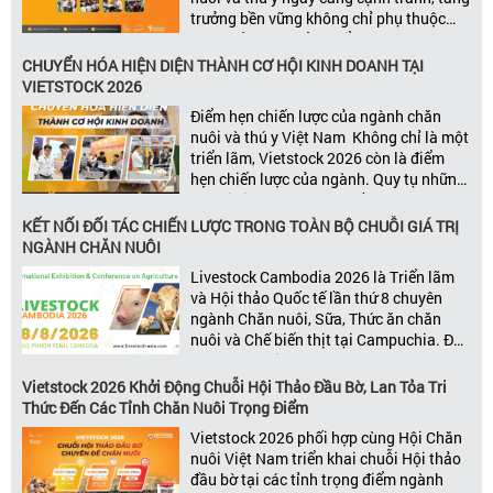
trưởng bền vững không chỉ phụ thuộc
vào chất lượng sản phẩm hay năng lực
đổi mới, mà còn được thúc đẩy bởi khả
CHUYỂN HÓA HIỆN DIỆN THÀNH CƠ HỘI KINH DOANH TẠI
năng xây dựng các mối quan […]
VIETSTOCK 2026
Điểm hẹn chiến lược của ngành chăn
nuôi và thú y Việt Nam Không chỉ là một
triển lãm, Vietstock 2026 còn là điểm
hẹn chiến lược của ngành. Quy tụ những
đơn vị kinh doanh hàng đầu, những lãnh
đạo và nhà cung cấp trong chuỗi giá
KẾT NỐI ĐỐI TÁC CHIẾN LƯỢC TRONG TOÀN BỘ CHUỖI GIÁ TRỊ
trị ngành, Vietstock mang đến nền tảng
NGÀNH CHĂN NUÔI
kết nối toàn diện bao trùm toàn bộ chuỗi
Livestock Cambodia 2026 là Triển lãm
giá trị […]
và Hội thảo Quốc tế lần thứ 8 chuyên
ngành Chăn nuôi, Sữa, Thức ăn chăn
nuôi và Chế biến thịt tại Campuchia. Đây
được đánh giá là một trong những sự
kiện thương mại thường niên uy tín và
Vietstock 2026 Khởi Động Chuỗi Hội Thảo Đầu Bờ, Lan Tỏa Tri
đáng chú ý nhất của ngành nông nghiệp
Thức Đến Các Tỉnh Chăn Nuôi Trọng Điểm
– chăn […]
Vietstock 2026 phối hợp cùng Hội Chăn
nuôi Việt Nam triển khai chuỗi Hội thảo
đầu bờ tại các tỉnh trọng điểm ngành