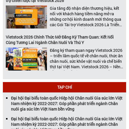
trợ chiến lược tại Vietstock 2026
Gia tăng độ nhận diện thương hiệu, kết
nối với khách hàng tiềm năng mở ra
những cơ hội kinh doanh mới thông qua
các Gói Tài trợ Vietstock 2026 Là Triển
lãm Quốc tế hàng đầu Việt Nam về
chuyên ngành Chăn nuôi, Thức ăn chăn
Vietstock 2026 Chính Thức Mở Đăng Ký Tham Quan: Kết Nối
nuôi và Chế biến thịt, Vietstock Expo &
Cùng Tương Lai Ngành Chăn Nuôi Và Thú Y
[…]
Đăng ký tham quan ngay Vietstock 2026
– triển lãm quốc tế về chăn nuôi, thức ăn
chăn nuôi, sức khỏe vật nuôi và chế biến
thịt tại Việt Nam. Vietstock 2026 – Nền
Tảng Kết Nối Kinh Doanh Hàng Đầu Cho
Ngành Chăn Nuôi và Thú Y Diễn ra từ
ngày 21 – 23 […]
TẠP CHÍ
Đại hội Đại biểu toàn quốc Hiệp hội Chăn nuôi Gia súc lớn Việt
Nam nhiệm kỳ 2022-2027: Góp phần phát triển ngành Chăn
nuôi gia súc lớn Việt Nam bền vững
Đại hội Đại biểu toàn quốc Hiệp hội Chăn nuôi Gia súc lớn Việt
Nam nhiệm kỳ 2022-2027: Góp phần phát triển ngành Chăn