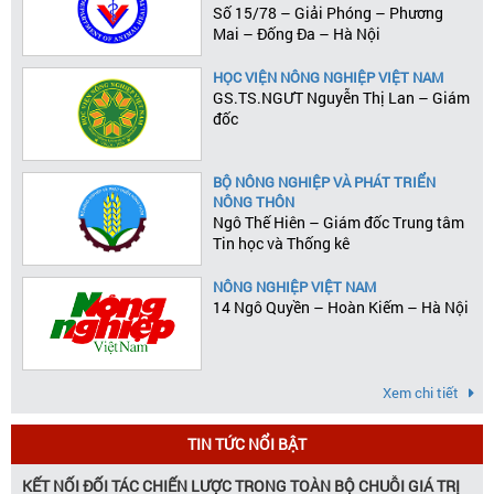
Số 15/78 – Giải Phóng – Phương
Mai – Đống Đa – Hà Nội
HỌC VIỆN NÔNG NGHIỆP VIỆT NAM
GS.TS.NGƯT Nguyễn Thị Lan – Giám
đốc
BỘ NÔNG NGHIỆP VÀ PHÁT TRIỂN
NÔNG THÔN
Ngô Thế Hiên – Giám đốc Trung tâm
Tin học và Thống kê
NÔNG NGHIỆP VIỆT NAM
14 Ngô Quyền – Hoàn Kiếm – Hà Nội
Xem chi tiết
TIN TỨC NỔI BẬT
KẾT NỐI ĐỐI TÁC CHIẾN LƯỢC TRONG TOÀN BỘ CHUỖI GIÁ TRỊ