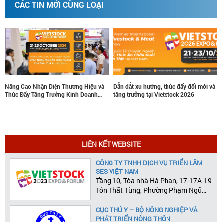
CÁC TIN MỚI CÙNG LOẠI
Nâng Cao Nhận Diện Thương Hiệu và
Dẫn dắt xu hướng, thúc đẩy đổi mới và
K
Thúc Đẩy Tăng Trưởng Kinh Doanh
tăng trưởng tại Vietstock 2026
2
cùng Vietstock
r
LIÊN KẾT WEBSITE
CÔNG TY TNHH DỊCH VỤ TRIỂN LÃM
SES VIỆT NAM
Tầng 10, Tòa nhà Hà Phan, 17-17A-19
Tôn Thất Tùng, Phường Phạm Ngũ
Lão, Quận 1, Tp.HCM
CỤC THÚ Y – BỘ NÔNG NGHIỆP VÀ
PHÁT TRIỂN NÔNG THÔN