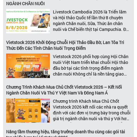
NGÀNH CHĂN NUÔI
Livestock Cambodia 2026 là Triển lãm
và Hội thảo Quốc tế lần thứ 8 chuyên
ngành Chăn nuôi, Sữa, Thức ăn chăn
nuôi và Chế biến thịt tại Campuchia. Đây
được đánh giá là một trong những sự
kiện thương mại thường niên uy tín và
Vietstock 2026 Khởi Động Chuỗi Hội Thảo Đầu Bờ, Lan Tỏa Tri
đáng chú ý nhất của ngành nông nghiệp
Thức Đến Các Tỉnh Chăn Nuôi Trọng Điểm
– chăn […]
Vietstock 2026 phối hợp cùng Hội Chăn
nuôi Việt Nam triển khai chuỗi Hội thảo
đầu bờ tại các tỉnh trọng điểm ngành
chăn nuôi Không chỉ là nền tảng giao
thương hàng đầu của ngành chăn nuôi
và thú y, Vietstock còn là triển lãm duy
Chương Trình Khách Mua Chủ Chốt Vietstock 2026 – Kết Nối
nhất tại Việt Nam tổ chức thường niên
Ngành Chăn Nuôi Và Thú Y Việt Nam Và Đông Nam Á
[…]
Chương trình Khách Mua Chủ Chốt
Vietstock 2026 kết nối các nhà ra quyết
định với các đơn vị trưng bày trong chuỗi
giá trị ngành chăn nuôi và thú y Với hơn
20 năm đồng hành cùng sự phát triển
của ngành chăn nuôi Việt Nam,
Nâng tầm thương hiệu, tăng trưởng doanh thu cùng các gói tài
Vietstock đã khẳng định vị thế là triển […]