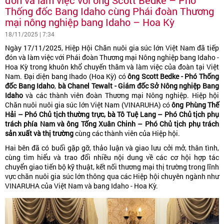
Thống đốc Bang Idaho cùng Phái đoàn Thương
mại nông nghiệp bang Idaho – Hoa Kỳ
18/11/2025 | 7:34
Ngày 17/11/2025, Hiệp Hội Chăn nuôi gia súc lớn Việt Nam đã tiếp
đón và làm việc với Phái đoàn Thương mại Nông nghiệp bang Idaho -
Hoa Kỳ trong khuôn khổ chuyến thăm và làm việc của đoàn tại Việt
Nam. Đại diện bang Ihado (Hoa Kỳ) có
ông Scott Bedke - Phó Thống
đốc Bang Idaho
,
bà Chanel Tewalt - Giám đốc Sở Nông nghiệp Bang
Idaho
và các thành viên đoàn Thương mại Nông nghiệp. Hiệp hội
Chăn nuôi nuôi gia súc lớn Việt Nam (VINARUHA) có
ông Phùng Thế
Hải – Phó Chủ tịch thường trực, bà Tô Tuệ Lang – Phó Chủ tịch phụ
trách phía Nam và ông Tống Xuân Chinh – Phó Chủ tịch phụ trách
sản xuất và thị trường
cùng các thành viên của Hiệp hội.
Hai bên đã có buổi gặp gỡ, thảo luận và giao lưu cởi mở, thân tình,
cùng tìm hiểu và trao đổi nhiều nội dung về các cơ hội hợp tác
chuyển giao tiến bộ kỹ thuật, kết nối thương mại thị trường trong lĩnh
vực chăn nuôi gia súc lớn thông qua các Hiệp hội chuyên ngành như
VINARUHA của Việt Nam và bang Idaho - Hoa Kỳ.