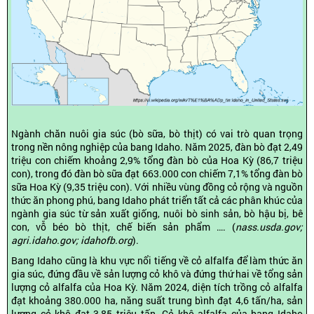
Ngành chăn nuôi gia súc (bò sữa, bò thịt) có vai trò quan trọng
trong nền nông nghiệp của bang Idaho. Năm 2025, đàn bò đạt 2,49
triệu con chiếm khoảng 2,9% tổng đàn bò của Hoa Kỳ (86,7 triệu
con), trong đó đàn bò sữa đạt 663.000 con chiếm 7,1% tổng đàn bò
sữa Hoa Kỳ (9,35 triệu con). Với nhiều vùng đồng cỏ rộng và nguồn
thức ăn phong phú, bang Idaho phát triển tất cả các phân khúc của
ngành gia súc từ sản xuất giống, nuôi bò sinh sản, bò hậu bị, bê
con, vỗ béo bò thịt, chế biến sản phẩm …. (
nass.usda.gov;
agri.idaho.gov; idahofb.org
).
Bang Idaho cũng là khu vực nổi tiếng về cỏ alfalfa để làm thức ăn
gia súc, đứng đầu về sản lượng cỏ khô và đứng thứ hai về tổng sản
lượng cỏ alfalfa của Hoa Kỳ. Năm 2024, diện tích trồng cỏ alfalfa
đạt khoảng 380.000 ha, năng suất trung bình đạt 4,6 tấn/ha, sản
lượng cỏ khô đạt 3,85 triệu tấn. Cỏ khô alfalfa của bang Idaho