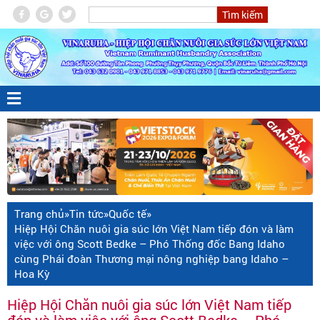
Trang chủ
»
Tin tức
»
Quốc tế
»
Hiệp Hội Chăn nuôi gia súc lớn Việt Nam tiếp đón và làm
việc với ông Scott Bedke – Phó Thống đốc Bang Idaho
cùng Phái đoàn Thương mại nông nghiệp bang Idaho –
Hoa Kỳ
Hiệp Hội Chăn nuôi gia súc lớn Việt Nam tiếp
đón và làm việc với ông Scott Bedke – Phó