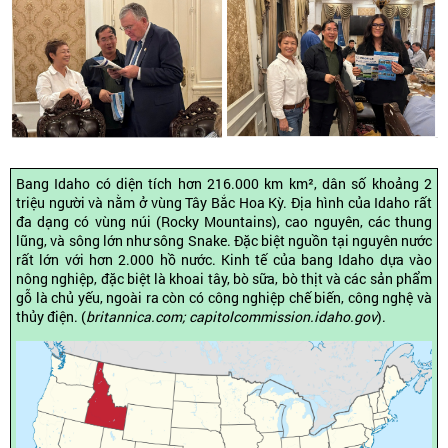
Bang Idaho có diện tích hơn 216.000 km km², dân số khoảng 2
triệu người và nằm ở vùng Tây Bắc Hoa Kỳ. Địa hình của Idaho rất
đa dạng có vùng núi (Rocky Mountains), cao nguyên, các thung
lũng, và sông lớn như sông Snake. Đặc biệt nguồn tại nguyên nước
rất lớn với hơn 2.000 hồ nước. Kinh tế của bang Idaho dựa vào
nông nghiệp, đặc biệt là khoai tây, bò sữa, bò thịt và các sản phẩm
gỗ là chủ yếu, ngoài ra còn có công nghiệp chế biến, công nghệ và
thủy điện. (
britannica.com; capitolcommission.idaho.gov
).