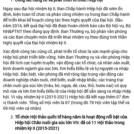
Ngay sau đại hội nhiệm kỳ II, Ban Chấp hành HIệp hội đã sớm ổn
định, kiện toàn tổ chức và phân công nhiệm vụ trong Ban Chấp hành
để triển khai kế hoạch công tác theo Nghị quyết của Đại hội. Đầu
năm 2016, kết quả Đại hội đã được hoàn chỉnh báo cáo Bộ Nội vụ, Bộ
NN&PTNT theo đúng quy định. Ban Thường vụ, bộ phận văn phòng
và các Ban chuyên môn đã triển khai nhiệm vụ theo đúng tinh thần
Nghị quyết của Đại hội nhiệm kỳ II.
Xác định công tác củng cố, phát triển tổ chức là sức mạnh giúp cho
Hiệp hội phát triển bền vững. Nên Ban Thường vụ và văn phòng Hiệp
hội đã tích cực tuyên truyền, vận động các tổ chức, cá nhân sản xuất,
kinh doanh ngành gia súc lớn, tìm hiểu Điều lệ và tự nguyện ra nhập
Hiệp hội. Đặc biệt, văn phòng đã mở rộng tập trung vận động các
doanh nghiệp chăn nuôi, chế biến, xuất nhập khẩu; các trang trại
chăn nuôi gia súc lớn (trâu, bò, ngựa, dê, cừu, thỏ, hươu nai) có quy
mô vừa và lớn tìm hiểu Điều lệ của Hiệp hội để sẵn sàng ra nhập Hiệp
hội. Vì vậy, nhiệm kỳ II (2015-2021) Hiệp hội đã kết nạp thêm 07 đơn
vị thành viên. Tổng số Hội viên là 87 (trong đó 78 Hội viên tập thể và
09 Hội viên cá nhân)
Tổ chức Hội thảo quốc tế hàng năm là hoạt động nổi bật của
Hiệp hội Chăn nuôi gia súc lớn VN: đã có 11 Hội thảo trong
nhiệm kỳ II (2015-2021)