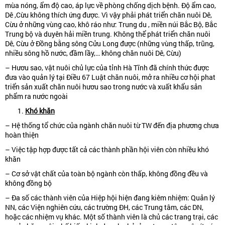
mùa nóng, ẩm độ cao, áp lực về phòng chống dịch bệnh. Độ ẩm cao,
Dê ,Cừu không thích ứng được. Vì vậy phải phát triển chăn nuôi Dê,
Cừu ở những vùng cao, khô ráo như: Trung du , miền núi Bắc Bộ, Bắc
Trung bộ và duyên hải miền trung. Không thể phát triển chăn nuôi
Dê, Cừu ở Đồng bằng sông Cửu Long được (những vùng thấp, trũng,
nhiều sông hồ nước, đầm lầy,… không chăn nuôi Dê, Cừu)
– Hươu sao, vật nuôi chủ lực của tỉnh Hà Tĩnh đã chính thức được
đưa vào quản lý tại Điều 67 Luật chăn nuôi, mở ra nhiều cơ hội phat
triển sản xuất chăn nuôi hươu sao trong nước và xuất khẩu sản
phẩm ra nước ngoài
Khó khăn
– Hệ thống tổ chức của ngành chăn nuôi từ TW đến địa phương chưa
hoàn thiện
– Việc tập hợp được tất cả các thành phần hội viên còn nhiều khó
khăn
– Cơ sở vật chất của toàn bộ ngành còn thấp, không đồng đều và
không đồng bộ
– Đa số các thành viên của Hiệp hội hiện đang kiêm nhiệm: Quản lý
NN, các Viện nghiên cứu, các trường ĐH, các Trung tâm, các DN,
hoặc các nhiệm vụ khác. Một số thành viên là chủ các trang trại, các