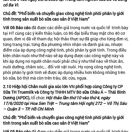
cỏ Ba Vì.
Chủ
đề
: “Phổ biến và chuyển giao công nghệ tinh phôi phân ly giới
tính trong sản xuất bò sữa cao sản ở Việt Nam”
Với
06
B
áo cáo
đã được các diễn giả trong nước và quốc tế trình bày
tại HT cùng các ý kiến thảo luận, có 86 đại biểu thay mặt cho 40 cơ
quan, đơn vị đã về tham dự, hội thảo thực sự đã giúp cho từng đơn vị,
từng trang trại, từng địa phương nhìn nhận và đánh giá ưu, nhược
điểm của áp dụng công nghệ tinh, phôi phân ly giới tính. Trong điều
kiện chăn nuôi như thế nào sẽ áp dụng được các công nghệ này và
khi áp dụng nó người chăn nuôi phải chú ý như thế nào về thức ăn,
nuôi dưỡng, chăm sóc,… đối với vật nuôi. Hy vọng công nghệ tinh,
phôi phân ly giới tính sẽ được áp dụng nhiều hơn không những trên
bò sữa, bò thịt mà còn trên trâu, dê, cừu, ngựa.
2.10 Hiệp hội Ch
ă
n nuôi gia súc lớn VN phối hợp cùng Công ty CP
Sữa TH Truemilk và Công ty TNHH MTV Bò sữa Châu Á – Thái Bình
Dương (APDC),
tổ chức
Hội thảo lần th
ứ
10 vào thứ 4, ngày
17/6/2020 tại Hoa Sen Trệt – Trung tâm Hội nghị 272 – Võ Thị Sáu
– Quận 3 – TP. Hồ Chí Minh
Chủ
đề
: “Phổ biến và chuyển giao công nghệ tinh phôi phân ly giới
tính trong sản xuất bò sữa cao sản ở Việt Nam”
Với
05
B
áo cáo
đã được các diễn giả trong nước và quốc tế trình bày