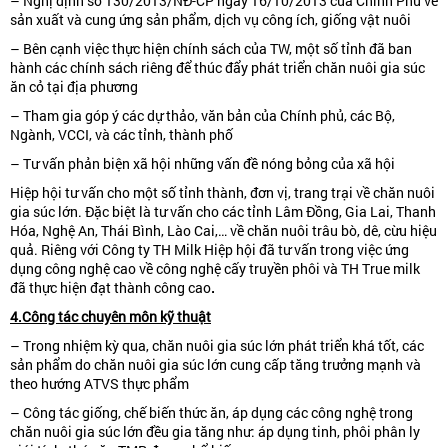
– Nghị định số 130/2013/NĐ-CP ngày 16/10/2013 của Chính Phủ về
sản xuất và cung ứng sản phẩm, dịch vụ công ích, giống vật nuôi
– Bên cạnh việc thực hiện chính sách của TW, một số tỉnh đã ban
hành các chính sách riêng để thúc đẩy phát triển chăn nuôi gia súc
ăn cỏ tại địa phương
– Tham gia góp ý các dự thảo, văn bản của Chính phủ, các Bộ,
Ngành, VCCI, và các tỉnh, thành phố
– Tư vấn phản biện xã hội những vấn đề nóng bỏng của xã hội
Hiệp hội tư vấn cho một số tỉnh thành, đơn vị, trang trại về chăn nuôi
gia súc lớn. Đặc biệt là tư vấn cho các tỉnh Lâm Đồng, Gia Lai, Thanh
Hóa, Nghệ An, Thái Bình, Lào Cai,… về chăn nuôi trâu bò, dê, cừu hiệu
quả. Riêng với Công ty TH Milk Hiệp hội đã tư vấn trong việc ứng
dụng công nghệ cao về công nghệ cấy truyền phôi và TH True milk
đã thực hiện đạt thành công cao
.
4.Công tác chuyên môn kỹ thuật
– Trong nhiệm kỳ qua, chăn nuôi gia súc lớn phát triển khá tốt, các
sản phẩm do chăn nuôi gia súc lớn cung cấp tăng trưởng mạnh và
theo hướng ATVS thực phẩm
– Công tác giống, chế biến thức ăn, áp dụng các công nghệ trong
chăn nuôi gia súc lớn đều gia tăng như: áp dụng tinh, phôi phân ly