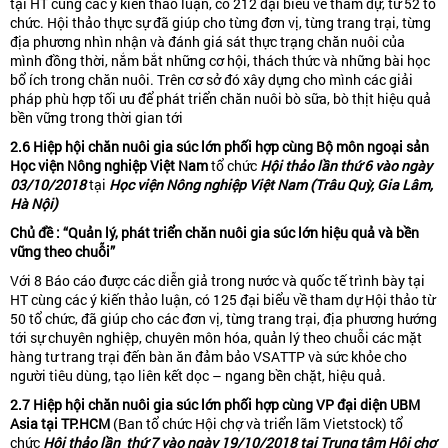
tại HT cùng các ý kiến thảo luận, có 212 đại biểu về tham dự, từ 52 tổ
chức. Hội thảo thực sự đã giúp cho từng đơn vị, từng trang trại, từng
địa phương nhìn nhận và đánh giá sát thực trạng chăn nuôi của
mình đồng thời, nắm bắt những cơ hội, thách thức và những bài học
bổ ích trong chăn nuôi. Trên cơ sở đó xây dựng cho mình các giải
pháp phù hợp tối ưu để phát triển chăn nuôi bò sữa, bò thịt hiệu quả
bền vững trong thời gian tới
2.6 Hiệp hội ch
ă
n nuôi gia súc lớn phối hợp cùng Bộ môn ngoại sản
Học viện Nông nghiệp Việt Nam
tổ chức
Hội thảo lần th
ứ
6 vào ngày
03/10/2018
tại
Học viện Nông nghiệp Việt Nam (Trâu Quỳ, Gia Lâm,
Hà Nội)
Chủ
đề
: “Quản lý, phát triển ch
ă
n nuôi gia súc l
ớn
hiệu quả và bền
v
ững
theo chuỗi”
Với 8 Báo cáo được các diễn giả trong nước và quốc tế trình bày tại
HT cùng các ý kiến thảo luận, có 125 đại biểu về tham dự Hội thảo từ
50 tổ chức, đã giúp cho các đơn vị, từng trang trại, địa phương hướng
tới sự chuyên nghiệp, chuyên môn hóa, quản lý theo chuỗi các mặt
hàng tư trang trại đến bàn ăn đảm bảo VSATTP và sức khỏe cho
người tiêu dùng, tạo liên kết dọc – ngang bền chặt, hiệu quả.
2.7 Hiệp hội ch
ă
n nuôi gia súc lớn phối hợp cùng VP đại diện UBM
Asia tại TP.HCM
(Ban tổ chức Hội chợ và triển lãm Vietstock) tổ
chức
Hội thảo lần th
ứ
7 vào ngày 19/10/2018 tại Trung tâm Hội chợ