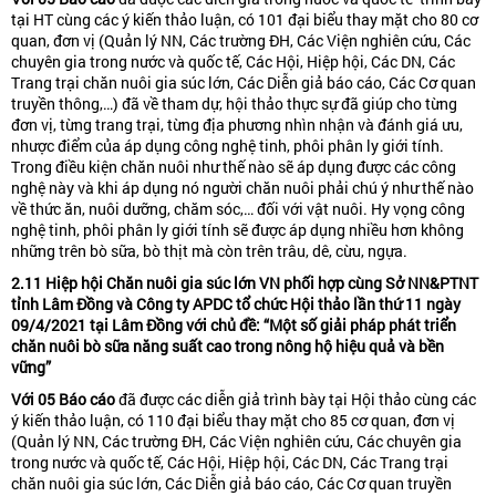
tại HT cùng các ý kiến thảo luận, có 101 đại biểu thay mặt cho 80 cơ
quan, đơn vị (Quản lý NN, Các trường ĐH, Các Viện nghiên cứu, Các
chuyên gia trong nước và quốc tế, Các Hội, Hiệp hội, Các DN, Các
Trang trại chăn nuôi gia súc lớn, Các Diễn giả báo cáo, Các Cơ quan
truyền thông,…) đã về tham dự, hội thảo thực sự đã giúp cho từng
đơn vị, từng trang trại, từng địa phương nhìn nhận và đánh giá ưu,
nhược điểm của áp dụng công nghệ tinh, phôi phân ly giới tính.
Trong điều kiện chăn nuôi như thế nào sẽ áp dụng được các công
nghệ này và khi áp dụng nó người chăn nuôi phải chú ý như thế nào
về thức ăn, nuôi dưỡng, chăm sóc,… đối với vật nuôi. Hy vọng công
nghệ tinh, phôi phân ly giới tính sẽ được áp dụng nhiều hơn không
những trên bò sữa, bò thịt mà còn trên trâu, dê, cừu, ngựa.
2.11 Hiệp hội Ch
ă
n nuôi gia súc lớn VN phối hợp cùng Sở NN&PTNT
tỉnh Lâm Đồng và Công ty APDC tổ chức Hội thảo lần thứ 11 ngày
09/4/2021 tại Lâm Đồng với chủ đề: “Một số giải pháp phát triển
chăn nuôi bò sữa năng suất cao trong nông hộ hiệu quả và bền
vững”
Với
05
B
áo cáo
đã được các diễn giả trình bày tại Hội thảo cùng các
ý kiến thảo luận, có 110 đại biểu thay mặt cho 85 cơ quan, đơn vị
(Quản lý NN, Các trường ĐH, Các Viện nghiên cứu, Các chuyên gia
trong nước và quốc tế, Các Hội, Hiệp hội, Các DN, Các Trang trại
chăn nuôi gia súc lớn, Các Diễn giả báo cáo, Các Cơ quan truyền