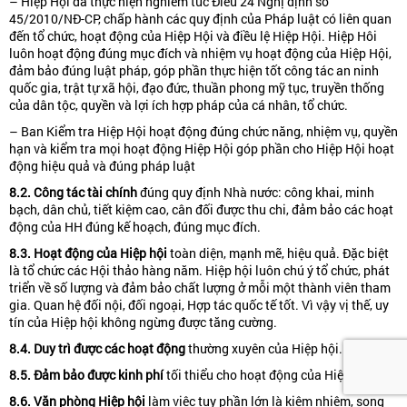
– Hiệp Hội đã thực hiện nghiêm túc Điều 24 Nghị định số
45/2010/NĐ-CP, chấp hành các quy định của Pháp luật có liên quan
đến tổ chức, hoạt động của Hiệp Hội và điều lệ Hiệp Hội. Hiệp Hôi
luôn hoạt động đúng mục đích và nhiệm vụ hoạt động của Hiệp Hội,
đảm bảo đúng luật pháp, góp phần thực hiện tốt công tác an ninh
quốc gia, trật tự xã hội, đạo đức, thuần phong mỹ tục, truyền thống
của dân tộc, quyền và lợi ích hợp pháp của cá nhân, tổ chức.
– Ban Kiểm tra Hiệp Hội hoạt động đúng chức năng, nhiệm vụ, quyền
hạn và kiểm tra mọi hoạt động Hiệp Hội góp phần cho Hiệp Hội hoạt
động hiệu quả và đúng pháp luật
8.2. Công tác tài chính
đúng quy định Nhà nước: công khai, minh
bạch, dân chủ, tiết kiệm cao, cân đối được thu chi, đảm bảo các hoạt
động của HH đúng kế hoạch, đúng mục đích.
8.3. Hoạt
động
của Hiệp hội
toàn diện, mạnh mẽ, hiệu quả. Đặc biệt
là tổ chức các Hội thảo hàng năm. Hiệp hội luôn chú ý tổ chức, phát
triển về số lượng và đảm bảo chất lượng ở mỗi một thành viên tham
gia. Quan hệ đối nội, đối ngoại, Hợp tác quốc tế tốt. Vì vậy vị thế, uy
tín của Hiệp hội không ngừng được tăng cường.
8.4. Duy trì được các hoạt
động
thường xuyên của Hiệp hội.
8.5. Đảm bảo
được
kinh phí
tối thiểu cho hoạt động của Hiệp hội
8.6. V
ă
n phòng Hiệp hội
làm việc tuy phần lớn là kiêm nhiệm, song