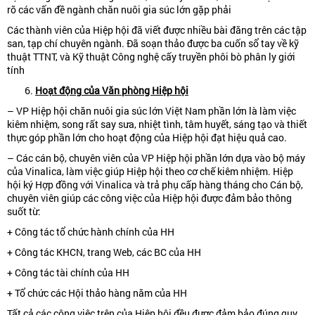
rõ các vấn đề ngành chăn nuôi gia súc lớn gặp phải
Các thành viên của Hiệp hội đã viết được nhiều bài đăng trên các tập
san, tạp chí chuyên ngành. Đã soạn thảo được ba cuốn sổ tay về kỹ
thuật TTNT, và Kỹ thuật Công nghệ cấy truyền phôi bò phân ly giới
tính
Hoạt
động
của V
ă
n phòng Hiệp hội
– VP Hiệp hội chăn nuôi gia súc lớn Việt Nam phần lớn là làm việc
kiêm nhiệm, song rất say sưa, nhiệt tình, tâm huyết, sáng tạo và thiết
thực góp phần lớn cho hoạt động của Hiệp hội đạt hiệu quả cao.
– Các cán bộ, chuyên viên của VP Hiệp hội phần lớn dựa vào bộ máy
của Vinalica, làm việc giúp Hiệp hội theo cơ chế kiêm nhiệm. Hiệp
hội ký Hợp đồng với Vinalica và trả phụ cấp hàng tháng cho Cán bộ,
chuyên viên giúp các công việc của Hiệp hội được đảm bảo thông
suốt từ:
+ Công tác tổ chức hành chính của HH
+ Công tác KHCN, trang Web, các BC của HH
+ Công tác tài chính của HH
+ Tổ chức các Hội thảo hàng năm của HH
Tất cả các công việc trên của Hiệp hội đều được đảm bảo đúng quy