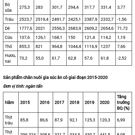
Bò
275,3
283
301,7
294,4
317,7
331,4
3,77
sữa
Trâu
2523,7
2519,4
2491,7
2425,1
2387,9
2332,7
-1,56
Dê
1777,6
2021
2556,3
2683,9
2609,2
2654,6
71,72
Cừu
107,6
126,1
168,1
150
121,4
114,2
1,19
Thỏ
855,3
821
964,8
1044,4
1116,9
1237
7,66
Hươu,
70,2
55,0
61,7
62,8
57,6
61,8
-2,52
nai
Sản phẩm chăn nuôi gia súc ăn cỏ giai đoạn 2015-2020
Đơn vị tính: ngàn tấn
Tăng
Năm
2015
2016
2017
2018
2019
2020
trưởng
BQ (%)
Thịt
85,8
86,6
87,9
92,1
125,3
120,3
6,99
trâu
Thịt
299.324
308,6
321,7
334,5
430,7
441,5
8,08