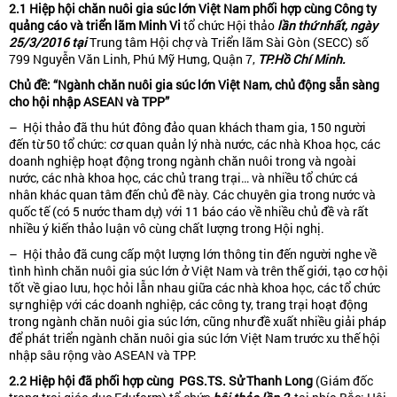
2.1 Hiệp hội ch
ă
n nuôi gia súc lớn Việt Nam phối hợp cùng Công ty
quảng cáo và triển lãm Minh Vi
tổ chức Hội thảo
lần thứ nhất, ngày
25/3/2016
tại
Trung tâm Hội chợ và Triển lãm Sài Gòn (SECC) số
799 Nguyễn Văn Linh, Phú Mỹ Hưng, Quận 7,
TP.Hồ Chí Minh.
Chủ
đề
: “Ngành chăn nuôi gia súc lớn Việt Nam, chủ động sẵn sàng
cho hội nhập ASEAN và TPP”
– Hội thảo đã thu hút đông đảo quan khách tham gia, 150 người
đến từ 50 tổ chức: cơ quan quản lý nhà nước, các nhà Khoa học, các
doanh nghiệp hoạt động trong ngành chăn nuôi trong và ngoài
nước, các nhà khoa học, các chủ trang trại… và nhiều tổ chức cá
nhân khác quan tâm đến chủ đề này. Các chuyên gia trong nước và
quốc tế (có 5 nước tham dự) với 11 báo cáo về nhiều chủ đề và rất
nhiều ý kiến thảo luận vô cùng chất lượng trong Hội nghị.
– Hội thảo đã cung cấp một lượng lớn thông tin đến người nghe về
tình hình chăn nuôi gia súc lớn ở Việt Nam và trên thế giới, tạo cơ hội
tốt về giao lưu, học hỏi lẫn nhau giữa các nhà khoa học, các tổ chức
sự nghiệp với các doanh nghiệp, các công ty, trang trại hoạt động
trong ngành chăn nuôi gia súc lớn, cũng như đề xuất nhiều giải pháp
để phát triển ngành chăn nuôi gia súc lớn Việt Nam trước xu thế hội
nhập sâu rộng vào ASEAN và TPP.
2.2 Hiệp hội đã phối hợp cùng PGS.TS. Sử Thanh Long
(Giám đốc