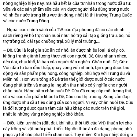
nông nghiệp hiện nay, mà hầu hết là của tư nhân trong nước đầu tư.
Sữa và các sản phẩm sữa của VN được người tiêu dùng trong nước
và nhiều nước trong khu vực tin dùng, nhất là thị trường Trung Quốc
và các nước Trung Đông.
– Ngoài các chính sách của TW, các địa phương đã có các chính
sách riêng về hỗ trợ chăn nuôi như: hỗ trợ cải tạo giống trâu, bò, hỗ
trợ trồng cỏ, cải tạo chuồng trại, xử lý môi trường,…
– Dê, Cừu là loại gia súc ăn cỏ nhỏ, ăn được nhiều loại lá cây, cỏ,
không tranh giành lương thực với con người. Dê, Cừu nhanh nhẹn,
dẻo dai, chịu khổ, là bạn của người dân nghèo. Chăn nuôi Dê, Cừu:
Vốn đầu tư ban đầu thấp, quay vòng vốn nhanh, tận dụng được lao
động và sản phẩm phụ nông, công nghiệp, phù hợp với Trung du và
Miền núi. Hơn 95% tổng số Dê trên thế giới được nuôi ở các nước
đang phát triển và mang lại nguồn thu nhập có ý nghĩa cho người
chăn nuôi. Hàng năm chăn nuôi Dê, Cừu đã cung cấp một lượng thịt,
sữa và các sản phẩm khác từ Dê, Cừu cho thị trường. Song vẫn đáp
ứng được nhu cầu tiêu dùng của con người. Vì vậy Chăn nuôi Dê, Cừu
là đối tượng được quan tâm của hầu khắp các nước trên thế giới,
nhất là những vùng nông nghiệp khó khăn.
– Điều kiện tự nhiên (đất đai, khí hậu, thời tiết của VN) thuận lợi cho
cây trồng và vật nuôi phát triển. Nguồn thức ăn đa dạng, phong phú
phục vụ tốt cho phát triển chăn nuôi. Tuy nhiên Khí hậu nhiệt đới gió