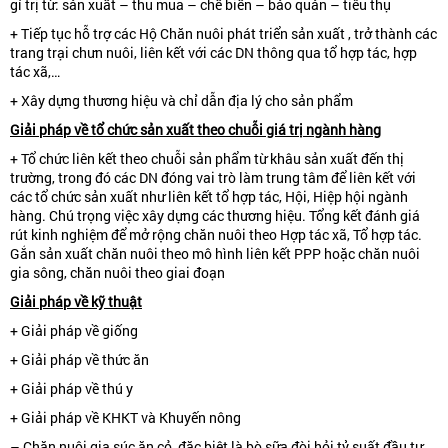
gí trị từ: sản xuất – thu mua – chế biến – bảo quản – tiêu thụ
+ Tiếp tục hỗ trợ các Hộ Chăn nuôi phát triển sản xuất , trở thành các
trang trại chưn nuôi, liên kết với các DN thông qua tổ hợp tác, hợp
tác xã,…
+ Xây dựng thương hiệu và chỉ dẫn địa lý cho sản phẩm
Giải pháp về tổ chức sản xuất theo chuỗi giá trị ngành hàng
+ Tổ chức liên kết theo chuỗi sản phẩm từ khâu sản xuất đến thị
trường, trong đó các DN đóng vai trò làm trung tâm để liên kết với
các tổ chức sản xuất như liên kết tổ hợp tác, Hội, Hiệp hội ngành
hàng. Chú trọng việc xây dựng các thương hiệu. Tổng kết đánh giá
rút kinh nghiệm để mở rộng chăn nuôi theo Hợp tác xã, Tổ hợp tác.
Gắn sản xuất chăn nuôi theo mô hình liên kết PPP hoặc chăn nuôi
gia sông, chăn nuôi theo giai đoạn
Giải pháp về kỹ thuật
+ Giải pháp về giống
+ Giải pháp về thức ăn
+ Giải pháp về thú y
+ Giải pháp về KHKT và Khuyến nông
– Chăn nuôi gia súc ăn cỏ, đặc biệt là bò sữa đòi hỏi tỷ suất đầu tư