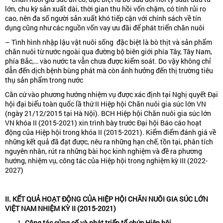
lớn, chu kỳ sản xuất dài, thời gian thu hồi vốn chậm, có tính rủi ro
cao, nên đa số người sản xuất khó tiếp cận với chính sách về tín
dụng cũng như các nguồn vốn vay ưu đãi để phát triển chăn nuôi
– Tình hình nhập lậu vật nuôi sống đặc biệt là bò thịt và sản phẩm
chăn nuôi từ nước ngoài qua đường bộ biên giới phía Tây, Tây Nam,
phía Bắc,… vào nước ta vẫn chưa được kiểm soát. Do vậy không chỉ
dẫn đến dịch bệnh bùng phát mà còn ảnh hưởng đến thị trường tiêu
thụ sản phẩm trong nước
Căn cứ vào phương hướng nhiệm vụ được xác định tại Nghị quyết Đại
hội đại biểu toàn quốc lầ thứ II Hiệp hội Chăn nuôi gia súc lớn VN
(ngày 21/12/2015 tại Hà Nội). BCH Hiệp hội Chăn nuôi gia súc lớn
VN khóa II (2015-2021) xin trình bày trước Đại hội Báo cáo hoạt
động của Hiệp hội trong khóa II (2015-2021). Kiểm điểm đánh giá về
những kết quả đã đạt được, nêu ra những hạn chế, tồn tại, phân tích
nguyên nhân, rút ra những bài học kinh nghiệm và đề ra phương
hướng, nhiệm vụ, công tác của Hiệp hội trong nghiệm kỳ III (2022-
2027)
II. KẾT QUẢ HOẠT ĐỘNG CỦA HIỆP HỘI CHĂN NUÔI GIA SÚC LỚN
VIỆT NAM NHIỆM KỲ II (2015-2021)
Công tác củng cố và phát triển tổ chức Hiệp hội