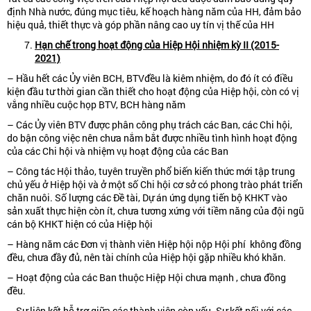
định Nhà nước, đúng mục tiêu, kế hoạch hàng năm của HH, đảm bảo
hiệu quả, thiết thực và góp phần nâng cao uy tín vị thế của HH
Hạn chế trong hoạt động của Hiệp Hội nhiệm kỳ II (2015-
2021)
– Hầu hết các Ủy viên BCH, BTVđều là kiêm nhiệm, do đó ít có điều
kiện đầu tư thời gian cần thiết cho hoạt động của Hiệp hội, còn có vị
vắng nhiều cuộc họp BTV, BCH hàng năm
– Các Ủy viên BTV được phân công phụ trách các Ban, các Chi hội,
do bận công việc nên chưa nắm bắt được nhiều tình hình hoạt động
của các Chi hội và nhiệm vụ hoạt động của các Ban
– Công tác Hội thảo, tuyên truyền phổ biến kiến thức mới tập trung
chủ yếu ở Hiệp hội và ở một số Chi hội cơ sở có phong trào phát triển
chăn nuôi. Số lượng các Đề tài, Dự án ứng dụng tiến bộ KHKT vào
sản xuất thực hiện còn ít, chưa tương xứng với tiềm năng của đội ngũ
cán bộ KHKT hiện có của Hiệp hội
– Hàng năm các Đơn vị thành viên Hiệp hội nộp Hội phí không đồng
đều, chưa đầy đủ, nên tài chính của Hiệp hội gặp nhiều khó khăn.
– Hoạt động của các Ban thuộc Hiệp Hội chưa mạnh , chưa đồng
đều.
– Sự liên kết hỗ trợ giữa các thành viên còn yếu. Sự kết nối với các