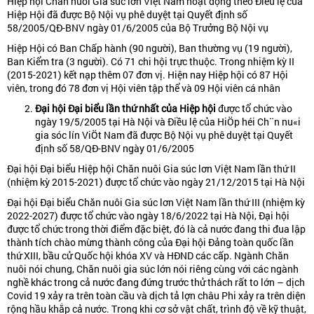
Hiệp hội Chăn nuôi Gia súc lớn Việt Nam hoạt động theo Điều lệ của
Hiệp Hội đã được Bộ Nội vụ phê duyệt tại Quyết định số
58/2005/QĐ-BNV ngày 01/6/2005 của Bộ Trưởng Bộ Nội vụ
Hiệp Hội có Ban Chấp hành (90 người), Ban thường vụ (19 người),
Ban Kiểm tra (3 người). Có 71 chi hội trực thuộc. Trong nhiệm kỳ II
(2015-2021) kết nạp thêm 07 đơn vị. Hiện nay Hiệp hội có 87 Hội
viên, trong đó 78 đơn vị Hội viên tập thể và 09 Hội viên cá nhân
Đại hội Đại biểu lần thứ nhất của Hiệp hội
được tổ chức vào
ngày 19/5/2005 tại Hà Nội và Điều lệ của HiÖp héi Ch¨n nu«i
gia sóc lín ViÖt Nam đã được Bộ Nội vụ phê duyệt tại Quyết
định số 58/QĐ-BNV ngày 01/6/2005
Đại hội Đại biểu Hiệp hội Chăn nuôi Gia súc lơn Việt Nam lần thứ II
(nhiệm kỳ 2015-2021) được tổ chức vào ngày 21/12/2015 tại Hà Nội
Đại hội Đại biểu Chăn nuôi Gia súc lơn Việt Nam lần thứ III (nhiệm kỳ
2022-2027) được tổ chức vào ngày 18/6/2022 tại Hà Nội, Đại hội
được tổ chức trong thời điểm đặc biệt, đó là cả nước đang thi đua lập
thành tích chào mừng thành công của Đại hội Đảng toàn quốc lần
thứ XIII, bầu cử Quốc hội khóa XV và HĐND các cấp. Ngành Chăn
nuôi nói chung, Chăn nuôi gia súc lớn nói riêng cùng với các ngành
nghề khác trong cả nước đang đứng trước thử thách rất to lớn – dịch
Covid 19 xảy ra trên toàn cầu và dịch tả lợn châu Phi xảy ra trên diện
rộng hầu khắp cả nước. Trong khi cơ sở vật chất, trình độ về kỹ thuật,