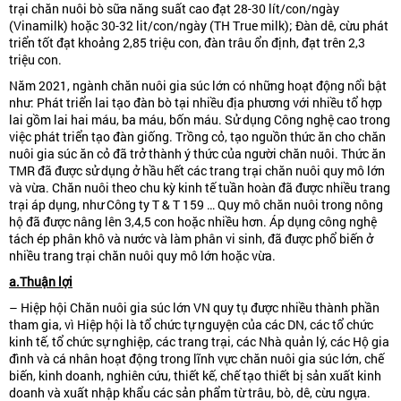
trại chăn nuôi bò sữa năng suất cao đạt 28-30 lít/con/ngày
(Vinamilk) hoặc 30-32 lit/con/ngày (TH True milk); Đàn dê, cừu phát
triển tốt đạt khoảng 2,85 triệu con, đàn trâu ổn định, đạt trên 2,3
triệu con.
Năm 2021, ngành chăn nuôi gia súc lớn có những hoạt động nổi bật
như: Phát triển lai tạo đàn bò tại nhiều địa phương với nhiều tổ hợp
lai gồm lai hai máu, ba máu, bốn máu. Sử dụng Công nghệ cao trong
việc phát triển tạo đàn giống. Trồng cỏ, tạo nguồn thức ăn cho chăn
nuôi gia súc ăn cỏ đã trở thành ý thức của người chăn nuôi. Thức ăn
TMR đã được sử dụng ở hầu hết các trang trại chăn nuôi quy mô lớn
và vừa. Chăn nuôi theo chu kỳ kinh tế tuần hoàn đã được nhiều trang
trại áp dụng, như Công ty T & T 159 … Quy mô chăn nuôi trong nông
hộ đã được nâng lên 3,4,5 con hoặc nhiều hơn. Áp dụng công nghệ
tách ép phân khô và nước và làm phân vi sinh, đã được phổ biến ở
nhiều trang trại chăn nuôi quy mô lớn hoặc vừa.
a.Thuận lợi
– Hiệp hội Chăn nuôi gia súc lớn VN quy tụ được nhiều thành phần
tham gia, vì Hiệp hội là tổ chức tự nguyện của các DN, các tổ chức
kinh tế, tổ chức sự nghiệp, các trang trại, các Nhà quản lý, các Hộ gia
đình và cá nhân hoạt động trong lĩnh vực chăn nuôi gia súc lớn, chế
biến, kinh doanh, nghiên cứu, thiết kế, chế tạo thiết bị sản xuất kinh
doanh và xuất nhập khẩu các sản phẩm từ trâu, bò, dê, cừu ngựa.