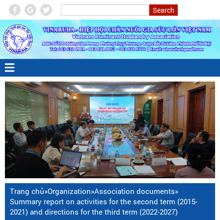
Trang chủ
»
Organization
»
Association documents
»
Summary report on activities for the second term (2015-
2021) and directions for the third term (2022-2027)