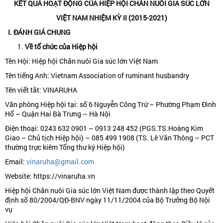
KẾT QUẢ HOẠT ĐỘNG CỦA HIỆP HỘI CHĂN NUÔI GIA SÚC LỚN
VIỆT NAM NHIỆM KỲ II (2015-2021)
I. ĐÁNH GIÁ CHUNG
Về tổ chức của Hiệp hội
Tên Hội: Hiệp hội Chăn nuôi Gia súc lớn Việt Nam
Tên tiếng Anh: Vietnam Association of ruminant husbandry
Tên viết tắt: VINARUHA
Văn phòng Hiệp hội tại: số 6 Nguyễn Công Trứ – Phường Phạm Đình
Hổ – Quận Hai Bà Trưng – Hà Nội
Điện thoại: 0243 632 0901 – 0913 248 452 (PGS.TS.Hoàng Kim
Giao – Chủ tịch Hiệp hội) – 085 499 1908 (TS. Lê Văn Thông – PCT
thường trực kiêm Tổng thư ký Hiệp hội)
Email:
vinaruha@gmail.com
Website: https://vinaruha.vn
Hiệp hội Chăn nuôi Gia súc lớn Việt Nam được thành lập theo Quyết
định số 80/2004/QĐ-BNV ngày 11/11/2004 của Bộ Trưởng Bộ Nội
vụ