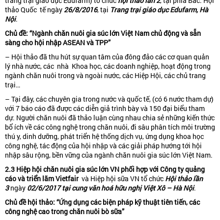
trang trại giáo dục Edufarm) tổ chức
hội thảo lần 2
, tại phía Bắc: Hội
thảo Quốc tế ngày
26
/
8
/2016
, tại
Trang trại giáo dục Edufarm,
Hà
Nội
.
Chủ
đề
:
“Ngành chăn nuôi gia súc lớn Việt Nam chủ động và sẵn
sàng cho hội nhập ASEAN và TPP”
– Hội thảo đã thu hút sự quan tâm của đông đảo các cơ quan quản
lý nhà nước, các nhà Khoa học, các doanh nghiệp, hoạt động trong
ngành chăn nuôi trong và ngoài nước, các Hiệp Hội, các chủ trang
trại…
– Tại đây, các chuyên gia trong nước và quốc tế, (có 6 nước tham dự)
với 7 báo cáo đã được các diễn giả trình bày và 150 đại biểu tham
dự. Người chăn nuôi đã thảo luận cùng nhau chia sẻ những kiến thức
bổ ích về các công nghệ trong chăn nuôi, đi sâu phân tích môi trường
thú y, dinh dưỡng, phát triển hệ thống dịch vụ, ứng dụng khoa học
công nghệ, tác động của hội nhập và các giải pháp hướng tới hội
nhập sâu rộng, bền vững của ngành chăn nuôi gia súc lớn Việt Nam.
2.3 Hiệp hội ch
ă
n nuôi gia súc lớn VN phối hợp với Công ty quảng
cáo và triển lãm Vietfair
và Hiệp hội sữa VN tổ chức
Hội thảo lần
3
ngày
02/6/2017
tại cung v
ă
n hoá hữu nghị Việt Xô – Hà Nội
.
Chủ
đề
hội thảo: “Ứng dụng các biện pháp kỹ thuật tiên tiến, các
công nghệ cao trong ch
ă
n nuôi bò sữa”