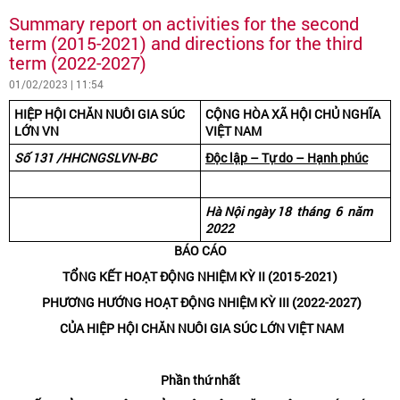
Summary report on activities for the second
term (2015-2021) and directions for the third
term (2022-2027)
01/02/2023 | 11:54
HIỆP HỘI CHĂN NUÔI GIA SÚC
CỘNG HÒA XÃ HỘI CHỦ NGHĨA
LỚN VN
VIỆT NAM
Số 131 /HHCNGSLVN-BC
Độc lập – Tự do – Hạnh phúc
Hà Nội ngày 18 tháng 6 năm
2022
BÁO CÁO
TỔNG KẾT HOẠT ĐỘNG NHIỆM KỲ II (2015-2021)
PHƯƠNG HƯỚNG HOẠT ĐỘNG NHIỆM KỲ III (2022-2027)
CỦA HIỆP HỘI CHĂN NUÔI GIA SÚC LỚN VIỆT NAM
Phần thứ nhất