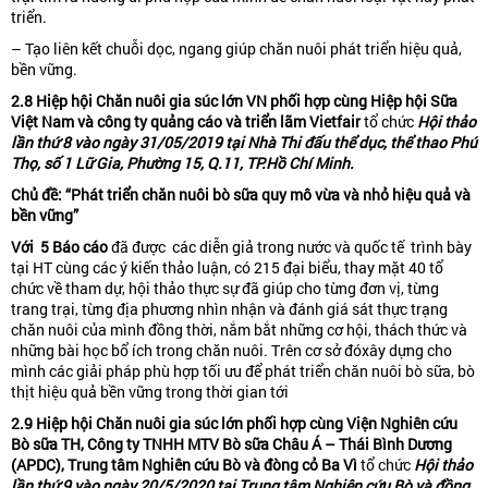
triển.
– Tạo liên kết chuỗi dọc, ngang giúp chăn nuôi phát triển hiệu quả,
bền vững.
2.8 Hiệp hội Ch
ă
n nuôi gia súc lớn VN phối hợp cùng Hiệp hội Sữa
Việt Nam và công ty quảng cáo và triển lãm Vietfair
tổ chức
Hội thảo
lần th
ứ
8 vào ngày 31/05/2019 tại Nhà Thi đấu thể dục, thể thao Phú
Thọ, số 1 Lữ Gia, Phường 15, Q.11, TP.Hồ Chí Minh.
Chủ
đề
: “Phát triển chăn nuôi bò sữa quy mô vừa và nhỏ hiệu quả và
bền vững”
Với
5
B
áo cáo
đã được các diễn giả trong nước và quốc tế trình bày
tại HT cùng các ý kiến thảo luận, có 215 đại biểu, thay mặt 40 tổ
chức về tham dự, hội thảo thực sự đã giúp cho từng đơn vị, từng
trang trại, từng địa phương nhìn nhận và đánh giá sát thực trạng
chăn nuôi của mình đồng thời, nắm bắt những cơ hội, thách thức và
những bài học bổ ích trong chăn nuôi. Trên cơ sở đóxây dựng cho
mình các giải pháp phù hợp tối ưu để phát triển chăn nuôi bò sữa, bò
thịt hiệu quả bền vững trong thời gian tới
2.9 Hiệp hội Ch
ă
n nuôi gia súc lớn phối hợp cùng Viện Nghiên cứu
Bò sữa TH, Công ty TNHH MTV Bò sữa Châu Á – Thái Bình Dương
(APDC), Trung tâm Nghiên cứu Bò và đòng cỏ Ba Vì
tổ chức
Hội thảo
lần th
ứ
9 vào ngày 20/5/2020 tại Trung tâm Nghiên cứu Bò và đồng