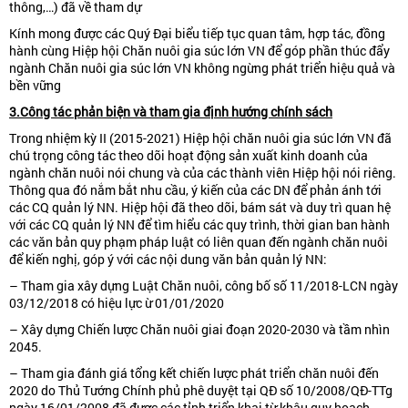
thông,…) đã về tham dự
Kính mong được các Quý Đại biểu tiếp tục quan tâm, hợp tác, đồng
hành cùng Hiệp hội Chăn nuôi gia súc lớn VN để góp phần thúc đẩy
ngành Chăn nuôi gia súc lớn VN không ngừng phát triển hiệu quả và
bền vững
3.Công tác phản biện và tham gia định hướng chính sách
Trong nhiệm kỳ II (2015-2021) Hiệp hội chăn nuôi gia súc lớn VN đã
chú trọng công tác theo dõi hoạt động sản xuất kinh doanh của
ngành chăn nuôi nói chung và của các thành viên Hiệp hội nói riêng.
Thông qua đó nắm bắt nhu cầu, ý kiến của các DN để phản ánh tới
các CQ quản lý NN. Hiệp hội đã theo dõi, bám sát và duy trì quan hệ
với các CQ quản lý NN để tìm hiểu các quy trình, thời gian ban hành
các văn bản quy phạm pháp luật có liên quan đến ngành chăn nuôi
để kiến nghị, góp ý với các nội dung văn bản quản lý NN:
– Tham gia xây dựng Luật Chăn nuôi, công bố số 11/2018-LCN ngày
03/12/2018 có hiệu lực ừ 01/01/2020
– Xây dựng Chiến lược Chăn nuôi giai đoạn 2020-2030 và tầm nhìn
2045.
– Tham gia đánh giá tổng kết chiến lược phát triển chăn nuôi đến
2020 do Thủ Tướng Chính phủ phê duyệt tại QĐ số 10/2008/QĐ-TTg
ngày 16/01/2008 đã được các tỉnh triển khai từ khâu quy hoạch