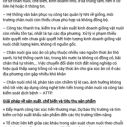
cơ sở chăn nuôi, chế biến, kinh doanh nhỏ, ở xa trung tâm, nên ít có
liên hệ hoặc ít thông tin.
– Hệ thống văn bản phục vụ công tác quản lý NN về giống, môi
trường chăn nuôi còn thiếu chưa phù hợp và không đồng bộ.
– Công tác thanh tra, kiểm tra về sản xuất kinh doanh giống vật nuôi
còn nhiều tồn tại, nhất là tại các địa phương. Xử lý vi phạm thiếu
kiên quyết nên chưa giải quyết hết hiện tượng kinh doanh giống vật
nuôi chất lượng kém, không rõ nguồn gốc.
– Chăn nuôi gia súc ăn cỏ phụ thuộc nhiều vào nguồn thức ăn thô
xanh, từ hệ thống canh tác, trong khi nước ta không có đồng cỏ, bãi
chăn thả tự nhiên,… Việc chuyển đổi diện tích đất nông nghiệp có
hiệu quả thấp sang trồng cỏ và cây thức ăn cho gia súc ăn cỏ ở các
địa phương còn gặp nhiều khó khăn
– Chăn nuôi nhỏ lẻ, phân tán còn chiềm tỷ lệ cao, ảnh hưởng không
nhỏ tới việc áp dụng công nghệ tiên tiến trong chăn nuôi và công tác
kiểm soát dịch bệnh – ATTP.
Giải pháp về sản xuất, chế biến và tiêu thụ sản phẩm
+ Đẩy mạnh công tác xúc tiến thương mại, Dự báo thị trường và tìm
kiếm cơ hội xuất khẩu sản phẩm đến các thị trường tiềm năng
+ Tổ chức liên kết giữa các khâu trong sản xuát chưn nuôi theo chuỗi