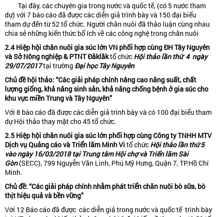
Tại đây, các chuyên gia trong nước và quốc tế, (có 5 nước tham
dự) với 7 báo cáo đã được các diễn giả trình bày và 150 đại biểu
tham dự đến từ 52 tổ chức. Người chăn nuôi đã thảo luận cùng nhau
chia sẻ những kiến thức bổ ích về các công nghệ trong chăn nuôi
2.4 Hiệp hội ch
ă
n nuôi gia súc lớn VN phối hợp cùng ĐH Tây Nguyên
và Sở Nông nghiệp & PTNT Đ
ă
kl
ă
k
tổ chức
Hội thảo lần th
ứ
4 ngày
29/07/2017
tại trường
Đại học Tây Nguyên
Chủ
đề
hội thảo: “Các giải pháp chính nâng cao n
ă
ng suất, chất
l
ượng
giống, khả n
ă
ng sinh sản, khả n
ă
ng chống bệnh ở gia súc cho
khu vực miền Trung và Tây Nguyên”
Với 8 báo cáo đã được các diễn giả trình bày và có 100 đại biểu tham
dự Hội thảo thay mặt cho 45 tổ chức.
2.5 Hiệp hội ch
ă
n nuôi gia súc lớn phối hợp cùng Công ty TNHH MTV
Dịch vụ Quảng cáo và Triển lãm Minh Vi
tổ chức
Hội thảo lần th
ứ
5
vào ngày 16/03/2018 tại Trung tâm Hội chợ và Triển lãm Sài
Gòn
(SECC), 799 Nguyễn Văn Linh, Phú Mỹ Hưng, Quận 7, TP.Hồ Chí
Minh.
Chủ
đề
: “Các giải pháp chính nhằm phát triển ch
ă
n nuôi bò sữa, bò
thịt hiệu quả và bền vững”
Với 12 Báo cáo đã được các diễn giả trong nước và quốc tế trình bày