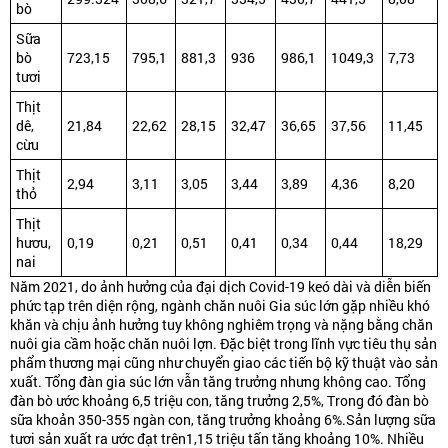
bò
Sữa
bò
723,15
795,1
881,3
936
986,1
1049,3
7,73
tươi
Thịt
dê,
21,84
22,62
28,15
32,47
36,65
37,56
11,45
cừu
Thịt
2,94
3,11
3,05
3,44
3,89
4,36
8,20
thỏ
Thịt
hươu,
0,19
0,21
0,51
0,41
0,34
0,44
18,29
nai
Năm 2021, do ảnh hưởng của đại dịch Covid-19 keó dài và diễn biến
phức tạp trên diện rộng, ngành chăn nuôi Gia súc lớn gặp nhiều khó
khăn và chịu ảnh hưởng tuy không nghiêm trọng và nặng bằng chăn
nuôi gia cầm hoặc chăn nuôi lợn. Đặc biệt trong lĩnh vực tiêu thụ sản
phẩm thương mại cũng như chuyển giao các tiến bộ kỹ thuật vào sản
xuất. Tổng đàn gia súc lớn vẫn tăng trưởng nhưng không cao. Tổng
đàn bò ước khoảng 6,5 triệu con, tăng trưởng 2,5%, Trong đó đàn bò
sữa khoản 350-355 ngàn con, tăng trưởng khoảng 6%.Sản lượng sữa
tươi sản xuất ra ước đạt trên1,15 triệu tấn tăng khoảng 10%. Nhiều