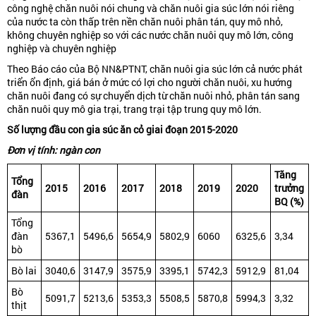
công nghệ chăn nuôi nói chung và chăn nuôi gia súc lớn nói riêng
của nước ta còn thấp trên nền chăn nuôi phân tán, quy mô nhỏ,
không chuyên nghiệp so với các nước chăn nuôi quy mô lớn, công
nghiệp và chuyên nghiệp
Theo Báo cáo của Bộ NN&PTNT, chăn nuôi gia súc lớn cả nước phát
triển ổn định, giá bán ở mức có lợi cho người chăn nuôi, xu hướng
chăn nuôi đang có sự chuyển dịch từ chăn nuôi nhỏ, phân tán sang
chăn nuôi quy mô gia trại, trang trại tập trung quy mô lớn.
Số lượng đầu con gia súc ăn cỏ giai đoạn 2015-2020
Đơn vị tính: ngàn con
Tăng
Tổng
2015
2016
2017
2018
2019
2020
trưởng
đàn
BQ (%)
Tổng
đàn
5367,1
5496,6
5654,9
5802,9
6060
6325,6
3,34
bò
Bò lai
3040,6
3147,9
3575,9
3395,1
5742,3
5912,9
81,04
Bò
5091,7
5213,6
5353,3
5508,5
5870,8
5994,3
3,32
thịt