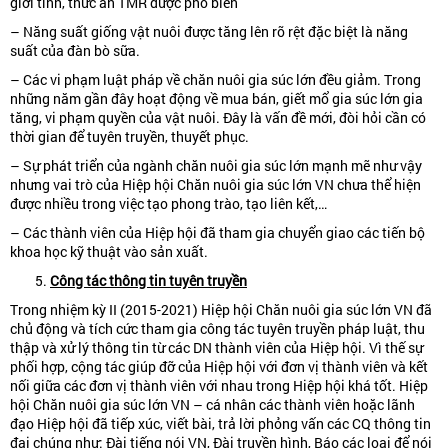
giới tính, thức ăn TMR được phổ biến
– Năng suất giống vật nuôi được tăng lên rõ rệt đặc biệt là năng
suất của đàn bò sữa.
– Các vi phạm luật pháp về chăn nuôi gia súc lớn đều giảm. Trong
những năm gần đây hoạt động về mua bán, giết mổ gia súc lớn gia
tăng, vi phạm quyền của vật nuôi. Đây là vấn đề mới, đòi hỏi cần có
thời gian để tuyên truyền, thuyết phục.
– Sự phát triển của ngành chăn nuôi gia súc lớn mạnh mẽ như vậy
nhưng vai trò của Hiệp hội Chăn nuôi gia súc lớn VN chưa thể hiện
được nhiều trong việc tạo phong trào, tạo liên kết,…
– Các thành viên của Hiệp hội đã tham gia chuyển giao các tiến bộ
khoa học kỹ thuật vào sản xuất.
Công tác thông tin tuyên truyền
Trong nhiệm kỳ II (2015-2021) Hiệp hội Chăn nuôi gia súc lớn VN đã
chủ động và tích cức tham gia công tác tuyên truyền pháp luật, thu
thập và xử lý thông tin từ các DN thành viên của Hiệp hội. Vì thế sự
phối hợp, cộng tác giúp đỡ của Hiệp hội với đơn vị thành viên và kết
nối giữa các đơn vị thành viên với nhau trong Hiệp hội khá tốt. Hiệp
hội Chăn nuôi gia súc lớn VN – cá nhân các thành viên hoặc lãnh
đạo Hiệp hội đã tiếp xúc, viết bài, trả lời phỏng vấn các CQ thông tin
đại chúng như: Đài tiếng nói VN, Đài truyền hình, Báo các loại để nói