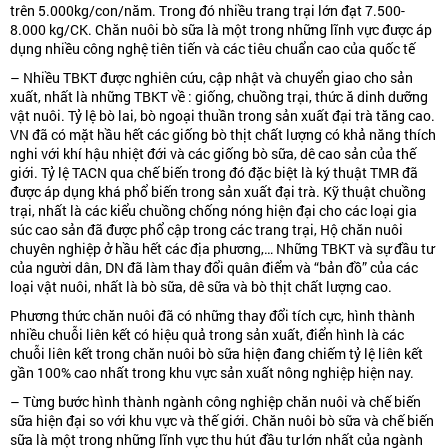
trên 5.000kg/con/năm. Trong đó nhiều trang trại lớn đạt 7.500-
8.000 kg/CK. Chăn nuôi bò sữa là một trong những lĩnh vực được áp
dụng nhiều công nghệ tiên tiến và các tiêu chuẩn cao của quốc tế
– Nhiều TBKT được nghiên cứu, cập nhật và chuyển giao cho sản
xuất, nhất là những TBKT về : giống, chuồng trại, thức ă dinh dưỡng
vật nuôi. Tỷ lệ bò lai, bò ngoại thuần trong sản xuất đại trà tăng cao.
VN đã có mặt hầu hết các giống bò thịt chất lượng có khả năng thích
nghi với khí hậu nhiệt đới và các giống bò sữa, dê cao sản của thế
giới. Tỷ lệ TACN qua chế biến trong đó đặc biệt là ký thuật TMR đã
được áp dụng khá phổ biến trong sản xuất đại trà. Kỹ thuật chuồng
trại, nhất là các kiểu chuồng chống nóng hiện đại cho các loại gia
súc cao sản đã được phổ cập trong các trang trại, Hộ chăn nuôi
chuyên nghiệp ở hầu hết các địa phương,… Những TBKT và sự đầu tư
của người dân, DN đã làm thay đổi quân điểm và “bản đồ” của các
loại vật nuôi, nhất là bò sữa, dê sữa và bò thịt chất lượng cao.
Phương thức chăn nuôi đã có những thay đổi tích cực, hình thành
nhiều chuỗi liên kết có hiệu quả trong sản xuất, điển hình là các
chuỗi liên kết trong chăn nuôi bò sữa hiện đang chiếm tỷ lệ liên kết
gần 100% cao nhất trong khu vực sản xuất nông nghiệp hiện nay.
– Từng bước hình thành ngành công nghiệp chăn nuôi và chế biến
sữa hiện đại so với khu vực và thế giới. Chăn nuôi bò sữa và chế biến
sữa là một trong những lĩnh vực thu hút đầu tư lớn nhất của ngành