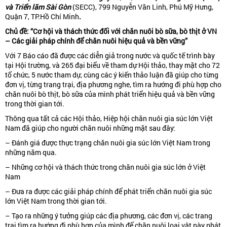
và Triển lãm Sài Gòn
(SECC), 799 Nguyễn Văn Linh, Phú Mỹ Hưng,
Quận 7, TP.Hồ Chí Minh
.
Chủ
đề
: “Cơ hội và thách thức đối với chăn nuôi bò sữa, bò thịt ở VN
– Các giải pháp chính để chăn nuôi hiệu quả và bền vững”
Với 7 Báo cáo đã được các diễn giả trong nước và quốc tế trình bày
tại Hội trường, và 265 đại biểu về tham dự Hội thảo, thay mặt cho 72
tổ chức, 5 nước tham dự, cùng các ý kiến thảo luận đã giúp cho từng
đơn vị, từng trang trại, địa phương nghe, tìm ra hướng đi phù hợp cho
chăn nuôi bò thịt, bò sữa của mình phát triển hiệu quả và bền vững
trong thời gian tới.
Thông qua tất cả các Hội thảo, Hiệp hội chăn nuôi gia súc lớn Việt
Nam đã giúp cho người chăn nuôi những mặt sau đây:
– Đánh giá được thực trạng chăn nuôi gia súc lớn Việt Nam trong
những năm qua.
– Những cơ hội và thách thức trong chăn nuôi gia súc lớn ở Việt
Nam
– Đưa ra được các giải pháp chính để phát triển chăn nuôi gia súc
lớn Việt Nam trong thời gian tới.
– Tạo ra những ý tưởng giúp các địa phương, các đơn vị, các trang
trại tìm ra hướng đi phù hợp của mình để chăn nuôi loại vật này phát