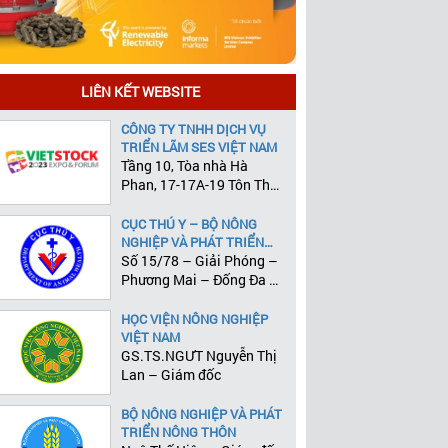
LIÊN KẾT WEBSITE
CÔNG TY TNHH DỊCH VỤ
TRIỂN LÃM SES VIỆT NAM
Tầng 10, Tòa nhà Hà
Phan, 17-17A-19 Tôn Thất
Tùng, Phường Phạm Ngũ
Lão, Quận 1, Tp.HCM
CỤC THÚ Y – BỘ NÔNG
NGHIỆP VÀ PHÁT TRIỂN
NÔNG THÔN
Số 15/78 – Giải Phóng –
Phương Mai – Đống Đa –
Hà Nội
HỌC VIỆN NÔNG NGHIỆP
VIỆT NAM
GS.TS.NGƯT Nguyễn Thị
Lan – Giám đốc
BỘ NÔNG NGHIỆP VÀ PHÁT
TRIỂN NÔNG THÔN