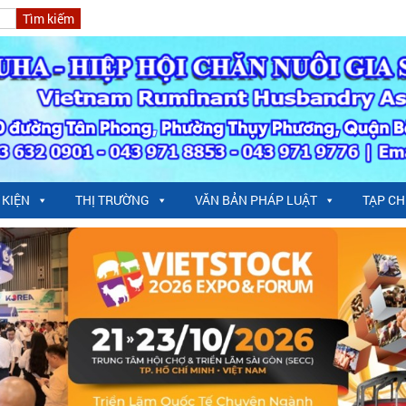
 KIỆN
THỊ TRƯỜNG
VĂN BẢN PHÁP LUẬT
TẠP CH