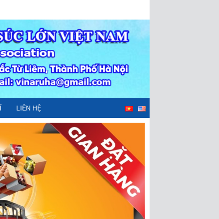
Í
LIÊN HỆ