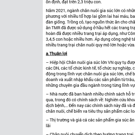
ổn định, đạt trên 2,3 triệu con.
Năm 2021, ngành chăn nuôi gia súc lớn có những
phương với nhiều tổ hợp lai gồm lai hai máu, b
đàn giống. Trồng cỏ, tạo nguồn thức ăn cho chă
ăn TMR đã được sử dụng ở hầu hết các trang trạ
hoàn đã được nhiều trang trại áp dụng, như Cô
3,4,5 con hoặc nhiều hơn. Áp dụng công nghệ tá
nhiều trang trại chăn nuôi quy mô lớn hoặc vừa
a.Thuận lợi
– Hiệp hội Chăn nuôi gia súc lớn VN quy tụ đượ
các DN, các tổ chức kinh tế, tổ chức sự nghiệp, 
động trong lĩnh vực chăn nuôi gia súc lớn, chế bi
doanh và xuất nhập khẩu các sản phẩm từ trâu, b
những chuyên gia đầu ngành trong từng lĩnh vực,
– Nhà nước đã ban hành nhiều chính sách hỗ trợ
qua, trong đó có chính sách về: Nghiên cứu khoa
dịch bệnh,… Đến nay các chính sách này đã và đa
chăn nuôi, chế biến va tiêu thụ sản phẩm các lo
– Thị trường và giá cá các sản phẩm gia súc ăn
lãi
– Chăn nuôi chuyển dịch theo hướng trang trại