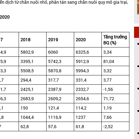
n dịch từ chăn nuôi nhỏ, phân tán sang chăn nuôi quy mô gia trại,
-2020
Tăng trưởng
17
2018
2019
2020
BQ (%)
4,9
5802,9
6060
6325,6
3,34
5,9
3395,1
5742,3
5912,9
81,04
3,3
5508,5
5870,8
5994,3
3,32
,7
294,4
317,7
331,4
3,77
1,7
2425,1
2387,9
2332,7
-1,56
6,3
2683,9
2609,2
2654,6
71,72
,1
150
121,4
114,2
1,19
,8
1044,4
1116,9
1237
7,66
7
62,8
57,6
61,8
-2,52