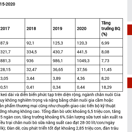
015-2020
Tăng
2017
2018
2019
2020
trưởng BQ
(%)
87,9
92,1
125,3
120,3
6,99
321,7
334,5
430,7
441,5
8,08
881,3
936
986,1
1049,3
7,73
28,15
32,47
36,65
37,56
11,45
3,05
3,44
3,89
4,36
8,20
0,51
0,41
0,34
0,44
18,29
eó dài và diễn biến phức tạp trên diện rộng, ngành chăn nuôi Gia
 tuy không nghiêm trọng và nặng bằng chăn nuôi gia cầm hoặc
ụ sản phẩm thương mại cũng như chuyển giao các tiến bộ kỹ thuật
ưởng nhưng không cao. Tổng đàn bò ước khoảng 6,5 triệu con, tăng
5 ngàn con, tăng trưởng khoảng 6%.Sản lượng sữa tươi sản xuất ra
iều trại chăn nuôi bò sữa năng suất cao đạt 28-30 lít/con/ngày
k); Đàn dê, cừu phát triển tốt đạt khoảng 2,85 triệu con, đàn trâu