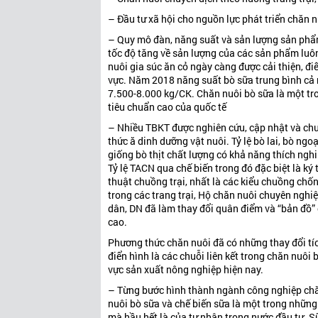
– Đầu tư xã hội cho nguồn lực phát triển chăn n
– Quy mô đàn, năng suất và sản lượng sản phẩm 
tốc độ tăng về sản lượng của các sản phẩm luô
nuôi gia súc ăn cỏ ngày càng được cải thiện, đ
vực. Năm 2018 năng suất bò sữa trung bình cả 
7.500-8.000 kg/CK. Chăn nuôi bò sữa là một tro
tiêu chuẩn cao của quốc tế
– Nhiều TBKT được nghiên cứu, cập nhật và chuy
thức ă dinh dưỡng vật nuôi. Tỷ lệ bò lai, bò ngo
giống bò thịt chất lượng có khả năng thích nghi 
Tỷ lệ TACN qua chế biến trong đó đặc biệt là ký
thuật chuồng trại, nhất là các kiểu chuồng chố
trong các trang trại, Hộ chăn nuôi chuyên ngh
dân, DN đã làm thay đổi quân điểm và “bản đồ” c
cao.
Phương thức chăn nuôi đã có những thay đổi tích
điển hình là các chuỗi liên kết trong chăn nuôi
vực sản xuất nông nghiệp hiện nay.
– Từng bước hình thành ngành công nghiệp chăn 
nuôi bò sữa và chế biến sữa là một trong những
mà hầu hết là của tư nhân trong nước đầu tư. 