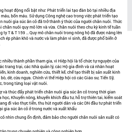
 hoạt động nổi bật như: Phát triển lai tạo đàn bò tại nhiều địa
a máu, bốn máu. Sử dụng Công nghệ cao trong việc phát triển tạo
n nuôi gia súc ăn cỏ đã trở thành ý thức của người chăn nuôi. Thức
i chăn nuôi quy mô lớn và vừa. Chăn nuôi theo chu kỳ kinh tế tuần
ng ty T & T 159 … Quy mô chăn nuôi trong nông hộ đã được nâng lên
ch ép phân khô và nước và làm phân vi sinh, đã được phổ biến ở
.
c nhiều thành phần tham gia, vì Hiệp hội là tổ chức tự nguyện của
các trang trại, các Nhà quản lý, các Hộ gia đình và cá nhân hoạt
ến, kinh doanh, nghiên cứu, thiết kế, chế tạo thiết bị sản xuất kinh
ò, dê, cừu ngựa. Chính vì thế Hiệp hội có các Giáo sư, Tiến Sỹ,
 trong từng loại vật nuôi.
 và thúc đẩy phát triển chăn nuôi gia súc ăn cỏ trong thời gian
 học, Khuyến nông, khuyến khích đầu tư, hỗ trợ thiên tai, kiểm soát
ng đi vào thực tiễn, thu hút người dân và các DN đầu tư phát triển
ại gia súc ăn cỏ ở trong nước và xuất khẩu
 cỏ nhìn chung ổn định, đảm bảo cho người chăn nuôi sản xuất có
, tập trung chuyên nghiệp và công nghiệp hơn