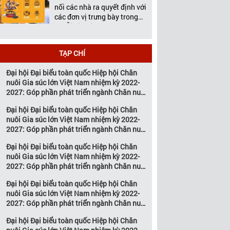
Việt Nam tổ chức thường
nối các nhà ra quyết định với
niên […]
các đơn vị trưng bày trong
chuỗi giá trị ngành chăn
nuôi và thú y Với hơn 20
năm đồng hành cùng sự
TẠP CHÍ
phát triển của ngành chăn
nuôi Việt Nam, Vietstock đã
Đại hội Đại biểu toàn quốc Hiệp hội Chăn
khẳng định vị thế là triển […]
nuôi Gia súc lớn Việt Nam nhiệm kỳ 2022-
2027: Góp phần phát triển ngành Chăn nuôi
gia súc lớn Việt Nam bền vững
Đại hội Đại biểu toàn quốc Hiệp hội Chăn
nuôi Gia súc lớn Việt Nam nhiệm kỳ 2022-
2027: Góp phần phát triển ngành Chăn nuôi
gia súc lớn Việt Nam bền vững
Đại hội Đại biểu toàn quốc Hiệp hội Chăn
nuôi Gia súc lớn Việt Nam nhiệm kỳ 2022-
2027: Góp phần phát triển ngành Chăn nuôi
gia súc lớn Việt Nam bền vững
Đại hội Đại biểu toàn quốc Hiệp hội Chăn
nuôi Gia súc lớn Việt Nam nhiệm kỳ 2022-
2027: Góp phần phát triển ngành Chăn nuôi
gia súc lớn Việt Nam bền vững
Đại hội Đại biểu toàn quốc Hiệp hội Chăn