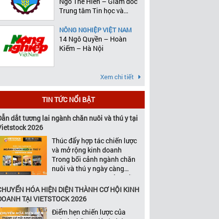
Ngô Thế Hiên – Giám đốc
Trung tâm Tin học và
Thống kê
NÔNG NGHIỆP VIỆT NAM
14 Ngô Quyền – Hoàn
Kiếm – Hà Nội
Xem chi tiết
TIN TỨC NỔI BẬT
Dẫn dắt tương lai ngành chăn nuôi và thú y tại
Vietstock 2026
Thúc đẩy hợp tác chiến lược
và mở rộng kinh doanh
Trong bối cảnh ngành chăn
nuôi và thú y ngày càng
cạnh tranh, tăng trưởng bền
vững không chỉ phụ thuộc
CHUYỂN HÓA HIỆN DIỆN THÀNH CƠ HỘI KINH
vào chất lượng sản phẩm
DOANH TẠI VIETSTOCK 2026
hay năng lực đổi mới, mà
Điểm hẹn chiến lược của
còn được thúc đẩy bởi khả