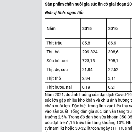
Sản phẩm chăn nuôi gia súc ăn cỏ giai đoạn 2
Đơn vị tính: ngàn tấn
Năm
2015
2016
Thịt trâu
85,8
86,6
Thịt bò
299.324
308,6
Sữa bò tươi
723,15
795,1
Thịt dê, cừu
21,84
22,62
Thịt thỏ
2,94
3,11
Thịt hươu, nai
0,19
0,21
Năm 2021, do ảnh hưởng của đại dịch Covid-19 k
súc lớn gặp nhiều khó khăn và chịu ảnh hưởng
chăn nuôi lợn. Đặc biệt trong lĩnh vực tiêu th
vào sản xuất. Tổng đàn gia súc lớn vẫn tăng tr
trưởng 2,5%, Trong đó đàn bò sữa khoản 350-35
ước đạt trên1,15 triệu tấn tăng khoảng 10%. Nh
(Vinamilk) hoặc 30-32 lit/con/ngày (TH True mil