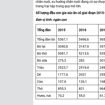
chăn nuôi, xu hướng chăn nuôi đang có sự chuyể
trang trại tập trung quy mô lớn.
Số lượng đầu con gia súc ăn cỏ giai đoạn 2015
Đơn vị tính: ngàn con
Tổng đàn
2015
2016
20
Tổng đàn bò
5367,1
5496,6
565
Bò lai
3040,6
3147,9
357
Bò thịt
5091,7
5213,6
535
Bò sữa
275,3
283
301
Trâu
2523,7
2519,4
249
Dê
1777,6
2021
255
Cừu
107,6
126,1
168
Thỏ
855,3
821
964
Hươu, nai
70,2
55,0
61,