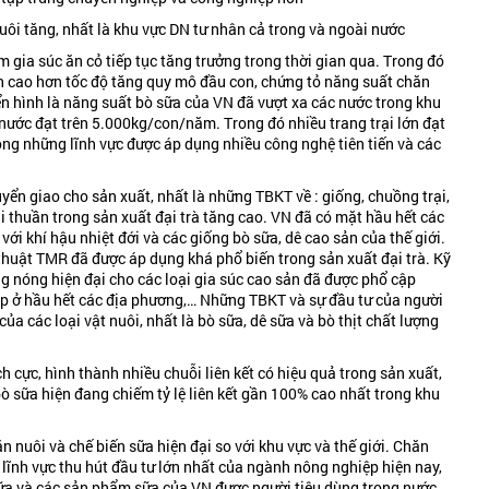
uôi tăng, nhất là khu vực DN tư nhân cả trong và ngoài nước
gia súc ăn cỏ tiếp tục tăng trưởng trong thời gian qua. Trong đó
n cao hơn tốc độ tăng quy mô đầu con, chứng tỏ năng suất chăn
iển hình là năng suất bò sữa của VN đã vượt xa các nước trong khu
nước đạt trên 5.000kg/con/năm. Trong đó nhiều trang trại lớn đạt
ng những lĩnh vực được áp dụng nhiều công nghệ tiên tiến và các
ển giao cho sản xuất, nhất là những TBKT về : giống, chuồng trại,
ại thuần trong sản xuất đại trà tăng cao. VN đã có mặt hầu hết các
với khí hậu nhiệt đới và các giống bò sữa, dê cao sản của thế giới.
 thuật TMR đã được áp dụng khá phổ biến trong sản xuất đại trà. Kỹ
ng nóng hiện đại cho các loại gia súc cao sản đã được phổ cập
iệp ở hầu hết các địa phương,… Những TBKT và sự đầu tư của người
ủa các loại vật nuôi, nhất là bò sữa, dê sữa và bò thịt chất lượng
 cực, hình thành nhiều chuỗi liên kết có hiệu quả trong sản xuất,
 bò sữa hiện đang chiếm tỷ lệ liên kết gần 100% cao nhất trong khu
nuôi và chế biến sữa hiện đại so với khu vực và thế giới. Chăn
 lĩnh vực thu hút đầu tư lớn nhất của ngành nông nghiệp hiện nay,
Sữa và các sản phẩm sữa của VN được người tiêu dùng trong nước