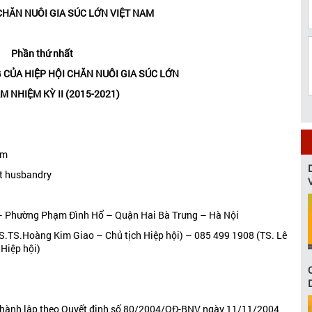
CHĂN NUÔI GIA SÚC LỚN VIỆT NAM
Phần thứ nhất
 CỦA HIỆP HỘI CHĂN NUÔI GIA SÚC LỚN
M NHIỆM KỲ II (2015-2021)
am
nt husbandry
 – Phường Phạm Đình Hổ – Quận Hai Bà Trưng – Hà Nội
S.TS.Hoàng Kim Giao – Chủ tịch Hiệp hội) – 085 499 1908 (TS. Lê
Hiệp hội)
 thành lập theo Quyết định số 80/2004/QĐ-BNV ngày 11/11/2004