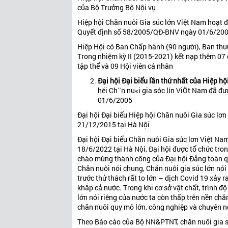
của Bộ Trưởng Bộ Nội vụ
Hiệp hội Chăn nuôi Gia súc lớn Việt Nam hoạt đ
Quyết định số 58/2005/QĐ-BNV ngày 01/6/200
Hiệp Hội có Ban Chấp hành (90 người), Ban thườn
Trong nhiệm kỳ II (2015-2021) kết nạp thêm 07 đ
tập thể và 09 Hội viên cá nhân
Đại hội Đại biểu lần thứ nhất của Hiệp hộ
héi Ch¨n nu«i gia sóc lín ViÖt Nam đã đ
01/6/2005
Đại hội Đại biểu Hiệp hội Chăn nuôi Gia súc lơ
21/12/2015 tại Hà Nội
Đại hội Đại biểu Chăn nuôi Gia súc lơn Việt Na
18/6/2022 tại Hà Nội, Đại hội được tổ chức tron
chào mừng thành công của Đại hội Đảng toàn q
Chăn nuôi nói chung, Chăn nuôi gia súc lớn nó
trước thử thách rất to lớn – dịch Covid 19 xảy r
khắp cả nước. Trong khi cơ sở vật chất, trình đ
lớn nói riêng của nước ta còn thấp trên nền ch
chăn nuôi quy mô lớn, công nghiệp và chuyên 
Theo Báo cáo của Bộ NN&PTNT, chăn nuôi gia súc