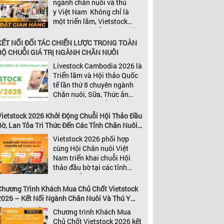
ngành chăn nuôi và thú
năng xây dựng các mối quan
y Việt Nam Không chỉ là
[…]
một triển lãm, Vietstock
2026 còn là điểm hẹn chiến
lược của ngành. Quy tụ
KẾT NỐI ĐỐI TÁC CHIẾN LƯỢC TRONG TOÀN
những đơn vị kinh doanh
BỘ CHUỖI GIÁ TRỊ NGÀNH CHĂN NUÔI
hàng đầu, những lãnh
Livestock Cambodia 2026 là
đạo và nhà cung cấp trong
Triển lãm và Hội thảo Quốc
chuỗi giá
tế lần thứ 8 chuyên ngành
trị ngành, Vietstock mang
Chăn nuôi, Sữa, Thức ăn
đến nền tảng kết nối toàn
chăn nuôi và Chế biến thịt
diện bao trùm toàn bộ chuỗi
tại Campuchia. Đây được
Vietstock 2026 Khởi Động Chuỗi Hội Thảo Đầu
giá trị […]
đánh giá là một trong những
Bờ, Lan Tỏa Tri Thức Đến Các Tỉnh Chăn Nuôi
sự kiện thương mại thường
Trọng Điểm
Vietstock 2026 phối hợp
niên uy tín và đáng chú ý
cùng Hội Chăn nuôi Việt
nhất của ngành nông nghiệp
Nam triển khai chuỗi Hội
– chăn […]
thảo đầu bờ tại các tỉnh
trọng điểm ngành chăn nuôi
Không chỉ là nền tảng giao
Chương Trình Khách Mua Chủ Chốt Vietstock
thương hàng đầu của ngành
2026 – Kết Nối Ngành Chăn Nuôi Và Thú Y
chăn nuôi và thú y, Vietstock
Việt Nam Và Đông Nam Á
Chương trình Khách Mua
còn là triển lãm duy nhất tại
Chủ Chốt Vietstock 2026 kết