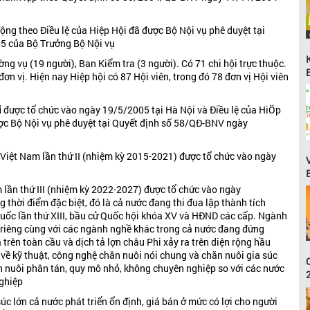
ộng theo Điều lệ của Hiệp Hội đã được Bộ Nội vụ phê duyệt tại
5 của Bộ Trưởng Bộ Nội vụ
g vụ (19 người), Ban Kiểm tra (3 người). Có 71 chi hội trực thuộc.
ơn vị. Hiện nay Hiệp hội có 87 Hội viên, trong đó 78 đơn vị Hội viên
i
được tổ chức vào ngày 19/5/2005 tại Hà Nội và Điều lệ của HiÖp
ược Bộ Nội vụ phê duyệt tại Quyết định số 58/QĐ-BNV ngày
n Việt Nam lần thứ II (nhiệm kỳ 2015-2021) được tổ chức vào ngày
m lần thứ III (nhiệm kỳ 2022-2027) được tổ chức vào ngày
g thời điểm đặc biệt, đó là cả nước đang thi đua lập thành tích
uốc lần thứ XIII, bầu cử Quốc hội khóa XV và HĐND các cấp. Ngành
i riêng cùng với các ngành nghề khác trong cả nước đang đứng
a trên toàn cầu và dịch tả lợn châu Phi xảy ra trên diện rộng hầu
ộ về kỹ thuật, công nghệ chăn nuôi nói chung và chăn nuôi gia súc
ăn nuôi phân tán, quy mô nhỏ, không chuyên nghiệp so với các nước
nghiệp
 lớn cả nước phát triển ổn định, giá bán ở mức có lợi cho người