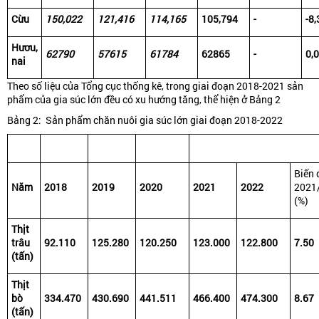
Cừu
150,022
121,416
114,165
105,794
-
-8,
Hươu,
62790
57615
61784
62865
-
0,
nai
Theo số liệu của Tổng cục thống kê, trong giai đoạn 2018-2021 sản
phẩm của gia súc lớn đều có xu hướng tăng, thể hiện ở Bảng 2
Bảng 2: Sản phẩm chăn nuôi gia súc lớn giai đoạn 2018-2022
Biến 
Năm
2018
2019
2020
2021
2022
2021
(%)
Thịt
trâu
92.110
125.280
120.250
123.000
122.800
7.50
(tấn)
Thịt
bò
334.470
430.690
441.511
466.400
474.300
8.67
(tấn)