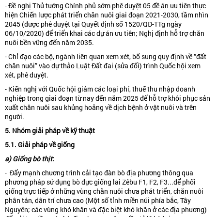
- Đề nghị Thủ tướng Chính phủ sớm phê duyệt 05 đề án ưu tiên thực
hiện Chiến lược phát triển chăn nuôi giai đoạn 2021-2030, tầm nhìn
2045 (được phê duyệt tại Quyết định số 1520/QĐ-TTg ngày
06/10/2020) để triển khai các dự án ưu tiên; Nghị định hỗ trợ chăn
nuôi bền vững đến năm 2035.
- Chỉ đạo các bộ, ngành liên quan xem xét, bổ sung quy định về “đất
chăn nuôi” vào dự thảo Luật Đất đai (sửa đổi) trình Quốc hội xem
xét, phê duyệt.
- Kiến nghị với Quốc hội giảm các loại phí, thuế thu nhập doanh
nghiệp trong giai đoạn từ nay đến năm 2025 để hỗ trợ khôi phục sản
xuất chăn nuôi sau khủng hoảng về dịch bệnh ở vật nuôi và trên
người.
5. Nhóm giải pháp về kỹ thuật
5.1. Giải pháp về giống
a)
Giống bò thịt
:
- Đẩy mạnh chương trình cải tạo đàn bò địa phương thông qua
phương pháp sử dụng bò đực giống lai Zêbu F1, F2, F3...để phối
giống trực tiếp ở những vùng chăn nuôi chưa phát triển, chăn nuôi
phân tán, dân trí chưa cao (Một số tỉnh miền núi phía bắc, Tây
Nguyên; các vùng khó khăn và đặc biệt khó khăn ở các địa phương)