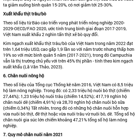
ta giảm xuống bình quân 15-20%, có nơi giảm tới 25-30%.
Xuất khẩu thịt trâu/bò
Theo số liệu từ Báo cáo triển vọng phát triển nông nghiệp 2020-
2029-OECD/FAO 2020, ước tính trung bình giai đoạn 2017-2019,
Việt Nam xuất khẩu 2 nghìn tấn thịt xẻ bò quy đổi.
Kim ngạch xuất khẩu thịt trâu/bò của Việt Nam trong năm 2022 đạt
trên 1,64 triệu USD, cao gấp 1,9 lần so với năm trước nhưng thấp hơn
19% so với mức bình quân 5 năm (2017-2021), trong đó Campuchia
vẫn là thị trường chủ yếu với trên 45% thị phần - tính theo kim ngạch
xuất khẩu (Lã Văn Thảo, 2023).
6. Chăn nuôi nông hộ
Theo số liệu của Tổng cục Thống kê năm 2016, Việt Nam có 8,5 triệu
hộ làm nông nghiệp. Trong đó: có 2,33 triệu hộ nuôi bò thịt (chiếm
27,44%); 1,23 triệu hộ nuôi trâu (chiếm 14,52%); 417,19 nghìn hộ
chăn nuôi dê (chiếm 4,91%) và 28,70 nghìn hộ chăn nuôi bò sữa
(chiếm 0,34%) Tất nhiên, trong đó có những hộ chăn nuôi hỗn hợp
vừa nuôi bò thịt, đê thịt hoặc vừa nuôi trâu vừ nuôi bò, dê. Tổng số hộ
chăn nuôi gia súc lớn chiếm khoảng 47,21% tổng số hộ làm nông
nghiệp.
7. Quy mô chăn nuôi
năm 2021