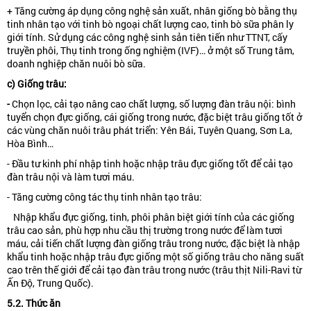
+ Tăng cường áp dụng công nghệ sản xuất, nhân giống bò bằng thụ
tinh nhân tạo với tinh bò ngoại chất lượng cao, tinh bò sữa phân ly
giới tính. Sử dụng các công nghệ sinh sản tiên tiến như TTNT, cấy
truyền phôi, Thụ tinh trong ống nghiệm (IVF)… ở một số Trung tâm,
doanh nghiệp chăn nuôi bò sữa.
c) Giống trâu:
-
Chọn lọc, cải tạo nâng cao chất lượng, số lượng đàn trâu nội: bình
tuyển chọn đực giống, cái giống trong nước, đặc biệt trâu giống tốt ở
các vùng chăn nuôi trâu phát triển: Yên Bái, Tuyên Quang, Sơn La,
Hòa Bình…
- Đầu tư kinh phí nhập tinh hoặc nhập trâu đực giống tốt để cải tạo
đàn trâu nội và làm tươi máu.
- Tăng cường công tác thụ tinh nhân tạo trâu:
Nhập khẩu đực giống, tinh, phôi phân biệt giới tính của các giống
trâu cao sản, phù hợp nhu cầu thị trường trong nước để làm tươi
máu, cải tiến chất lượng đàn giống trâu trong nước, đặc biệt là nhập
khẩu tinh hoặc nhập trâu đực giống một số giống trâu cho năng suất
cao trên thế giới để cải tạo đàn trâu trong nước (trâu thịt Nili-Ravi từ
Ấn Độ, Trung Quốc).
5.2. Thức ăn