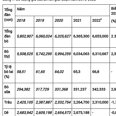
Bi
Năm
Tổng
20
đàn
(con)
*
2018
2019
2020
2021
2022
(%
Tổng
đàn
5,802,907
6,060,024
6,325,627
6,365,300
6,653,000
2.
bò
Bò
5,508,525
5,742,295
5,994,259
6,034,063
6,310,667
2,
thịt
Tỷ lệ
bò lai
58,51
61,65
64,02
65,3
66,8
-
(%)
Bò
294,382
317,729
331,368
331,237
342,333
2,
sữa
Trâu
2,425,105
2,387,887
2,332,754
2,264,700
2,310,000
-1,
Dê
2,683,942
2,609,198
2,654,573
2,675,188
-
-0,