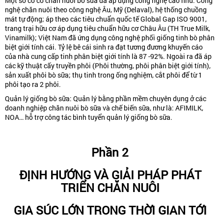
Một số cơ cở chăn nuôi bò sữa đã áp dụng công nghệ cao như: Công
nghệ chăn nuôi theo công nghệ Âu, Mỹ (Delaval), hệ thống chuồng
mát tự động; áp theo các tiêu chuẩn quốc tế Global Gap ISO 9001,
trang trại hữu cơ áp dụng tiêu chuẩn hữu cơ Châu Âu (TH True Milk,
Vinamilk); Việt Nam đã ứng dụng công nghệ phối giống tinh bò phân
biệt giới tính cái. Tỷ lệ bê cái sinh ra đạt tương đương khuyến cáo
của nhà cung cấp tinh phân biệt giới tính là 87 -92%. Ngoài ra đã áp
các kỹ thuật cấy truyền phôi (Phôi thường, phôi phân biệt giới tính),
sản xuất phôi bò sữa; thụ tinh trong ống nghiệm, cắt phôi để từ 1
phôi tạo ra 2 phôi.
Quản lý giống bò sữa: Quản lý bằng phần mềm chuyên dụng ở các
doanh nghiệp chăn nuôi bò sữa và chế biến sữa, như là: AFIMILK,
NOA… hỗ trợ công tác bình tuyển quản lý giống bò sữa.
Phần 2
ĐỊNH HƯỚNG VÀ GIẢI PHÁP PHÁT
TRIỂN CHĂN NUÔI
GIA SÚC LỚN TRONG THỜI GIAN TỚI