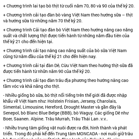
+ Chương trình lai tạo bò thịt từ cuối năm 70, 80 và 90 của thế kỷ 20.
+ Chương trình cải tạo đàn bò vàng Việt Nam theo hướng sữa – thịt
và hướng sữa từ những năm 70 thế kỷ 20.
+ Chương trình Cải tạo đàn bò Việt Nam theo hướng nâng cao năng
suất và chất lượng thịt được tiến hành từ những năm đầu tiên của
thế kỷ 21 cho đến hiện tại.
+ Chương trình cải tạo nâng cao năng suất của bò sữa Việt Nam
cũng từ năm đầu của thế kỷ 21 cho đến hiện nay.
+ Chương trình cải tại đàn Dê, Cừu Việt Nam theo hướng thịt-sữa đã
được tiến hành từ nhữn năm 90 của thế kỷ 20.
+ Chương trình cải tạo đàn trâu địa phương theo hướng nâng cao
tầm vóc và khả năng cho thịt.
- Nhiều giống bò sữa, bò thịt nổi tiếng trên thế giới đã được nhập
khẩu về Việt Nam như: Holstein Frisian, Jersesy, Charolais,
Simental, Limousine, Hereford, Drought Master và gần đây là
Senepol, bò Blanc Blue Belge (BBB), bò Waguy. Các giống Dê như
Boer, Saanen. Alpine. Trâu Murrah, Trâu Thái Lan .v.v..
- Nhiều trung tâm giống vật nuôi được ra đời, hình thành và phát
triển. Trong đó phải kể đến Trung tâm MONCADA - nơi nuôi giữ trâu