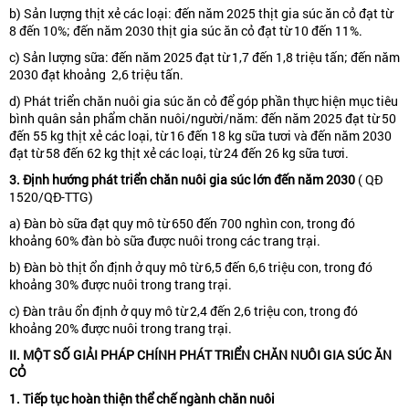
b) Sản lượng thịt xẻ các loại: đến năm 2025 thịt gia súc ăn cỏ đạt từ
8 đến 10%; đến năm 2030 thịt gia súc ăn cỏ đạt từ 10 đến 11%.
c) Sản lượng sữa: đến năm 2025 đạt từ 1,7 đến 1,8 triệu tấn; đến năm
2030 đạt khoảng 2,6 triệu tấn.
d) Phát triển chăn nuôi gia súc ăn cỏ để góp phần thực hiện mục tiêu
bình quân sản phẩm chăn nuôi/người/năm: đến năm 2025 đạt từ 50
đến 55 kg thịt xẻ các loại, từ 16 đến 18 kg sữa tươi và đến năm 2030
đạt từ 58 đến 62 kg thịt xẻ các loại, từ 24 đến 26 kg sữa tươi.
3. Định hướng phát triển
chăn nuôi
gia súc lớn
đến năm 2030
( QĐ
1520/QĐ-TTG)
a) Đàn bò sữa đạt quy mô từ 650 đến 700 nghìn con, trong đó
khoảng 60% đàn bò sữa được nuôi trong các trang trại.
b) Đàn bò thịt ổn định ở quy mô từ 6,5 đến 6,6 triệu con, trong đó
khoảng 30% được nuôi trong trang trại.
c) Đàn trâu ổn định ở quy mô từ 2,4 đến 2,6 triệu con, trong đó
khoảng 20% được nuôi trong trang trại.
II. MỘT SỐ GIẢI PHÁP CHÍNH PHÁT TRIỂN CHĂN NUÔI GIA SÚC ĂN
CỎ
1. Tiếp tục hoàn thiện thể chế ngành chăn nuôi