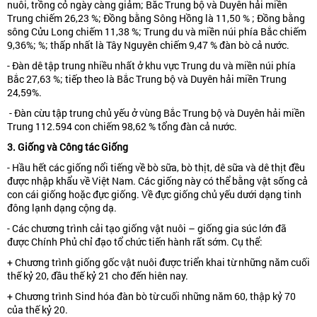
nuôi, trồng cỏ ngày càng giảm; Bắc Trung bộ và Duyên hải miền
Trung chiếm 26,23 %; Đồng bằng Sông Hồng là 11,50 % ; Đồng bằng
sông Cửu Long chiếm 11,38 %; Trung du và miền núi phía Bắc chiếm
9,36%; %; thấp nhất là Tây Nguyên chiếm 9,47 % đàn bò cả nước.
- Đàn dê tập trung nhiều nhất ở khu vực Trung du và miền núi phía
Bắc 27,63 %; tiếp theo là Bắc Trung bộ và Duyên hải miền Trung
24,59%.
- Đàn cừu tập trung chủ yếu ở vùng Bắc Trung bộ và Duyên hải miền
Trung 112.594 con chiếm 98,62 % tổng đàn cả nước.
3. Giống và Công tác Giống
- Hầu hết các giống nổi tiếng về bò sữa, bò thịt, dê sữa và dê thịt đều
được nhập khẩu về Việt Nam. Các giống này có thể bằng vật sống cả
con cái giống hoặc đực giống. Về đực giống chủ yếu dưới dạng tinh
đông lạnh dạng cộng dạ.
- Các chương trình cải tạo giống vật nuôi – giống gia súc lớn đã
được Chính Phủ chỉ đạo tổ chức tiến hành rất sớm. Cụ thể:
+ Chương trình giống gốc vật nuôi được triển khai từ những năm cuối
thế kỷ 20, đầu thế kỷ 21 cho đến hiên nay.
+ Chương trình Sind hóa đàn bò từ cuối những năm 60, thập kỷ 70
của thế kỷ 20.