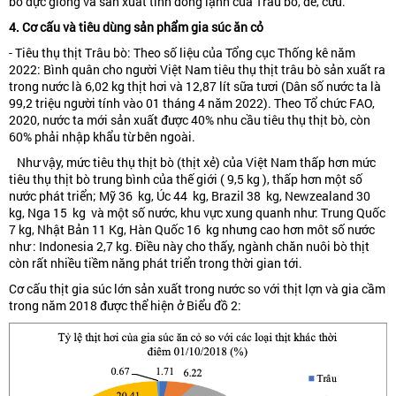
bò đực giống và sản xuất tinh đông lạnh của Trâu bò, dê, cừu.
4. Cơ cấu và tiêu dùng sản phẩm gia súc ăn cỏ
- Tiêu thụ thịt Trâu bò: Theo số liệu của Tổng cục Thống kê năm
2022: Bình quân cho người Việt Nam tiêu thụ thịt trâu bò sản xuất ra
trong nước là 6,02 kg thịt hơi và 12,87 lít sữa tươi (Dân số nước ta là
99,2 triệu người tính vào 01 tháng 4 năm 2022). Theo Tổ chức FAO,
2020, nước ta mới sản xuất được 40% nhu cầu tiêu thụ thịt bò, còn
60% phải nhập khẩu từ bên ngoài.
Như vậy, mức tiêu thụ thịt bò (thịt xẻ) của Việt Nam thấp hơn mức
tiêu thụ thịt bò trung bình của thế giới ( 9,5 kg ), thấp hơn một số
nước phát triển; Mỹ 36 kg, Úc 44 kg, Brazil 38 kg, Newzealand 30
kg, Nga 15 kg và một số nước, khu vực xung quanh như: Trung Quốc
7 kg, Nhật Bản 11 Kg, Hàn Quốc 16 kg nhưng cao hơn môt số nước
như : Indonesia 2,7 kg. Điều này cho thấy, ngành chăn nuôi bò thịt
còn rất nhiều tiềm năng phát triển trong thời gian tới.
Cơ cấu thịt gia súc lớn sản xuất trong nước so với thịt lợn và gia cầm
trong năm 2018 được thể hiện ở Biểu đồ 2: