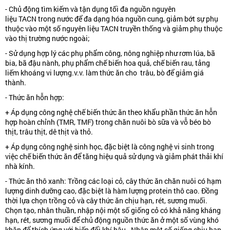
- Chủ động tìm kiếm và tận dụng tối đa nguồn nguyên
liệu TACN trong nước để đa dạng hóa nguồn cung, giảm bớt sự phụ
thuộc vào một số nguyên liệu TACN truyền thống và giảm phụ thuộc
vào thị trường nước ngoài;
- Sử dụng hợp lý các phụ phẩm công, nông nghiệp như rơm lúa, bã
bia, bã đậu nành, phụ phẩm chế biến hoa quả, chế biến rau, tảng
liếm khoáng vi lượng.v.v. làm thức ăn cho trâu, bò để giảm giá
thành.
- Thức ăn hỗn hợp:
+ Áp dụng công nghệ chế biến thức ăn theo khẩu phần thức ăn hỗn
hợp hoàn chỉnh (TMR, TMF) trong chăn nuôi bò sữa và vỗ béo bò
thịt, trâu thịt, dê thịt và thỏ.
+ Áp dụng công nghệ sinh học, đặc biệt là công nghệ vi sinh trong
việc chế biến thức ăn để tăng hiệu quả sử dụng và giảm phát thải khí
nhà kính.
- Thức ăn thô xanh: Trồng các loại cỏ, cây thức ăn chăn nuôi có hạm
lượng dinh dưỡng cao, đặc biệt là hàm lượng protein thô cao. Đồng
thời lựa chọn trồng cỏ và cây thức ăn chịu hạn, rét, sương muối.
Chọn tạo, nhân thuần, nhập nội một số giống cỏ có khả năng kháng
hạn, rét, sương muối để chủ động nguồn thức ăn ở một số vùng khó
khăn để thích ứng với biến đổi khí hậu. Nhập một số giống chịu hạn