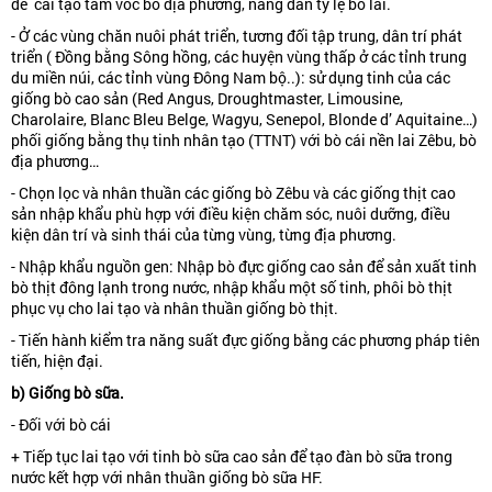
để cải tạo tầm vóc bò địa phương, nâng dần tỷ lệ bò lai.
- Ở các vùng chăn nuôi phát triển, tương đối tập trung, dân trí phát
triển ( Đồng bằng Sông hồng, các huyện vùng thấp ở các tỉnh trung
du miền núi, các tỉnh vùng Đông Nam bộ..): sử dụng tinh của các
giống bò cao sản (Red Angus, Droughtmaster, Limousine,
Charolaire, Blanc Bleu Belge, Wagyu, Senepol, Blonde d’ Aquitaine…)
phối giống bằng thụ tinh nhân tạo (TTNT) với bò cái nền lai Zêbu, bò
địa phương…
- Chọn lọc và nhân thuần các giống bò Zêbu và các giống thịt cao
sản nhập khẩu phù hợp với điều kiện chăm sóc, nuôi dưỡng, điều
kiện dân trí và sinh thái của từng vùng, từng địa phương.
- Nhập khẩu nguồn gen: Nhập bò đực giống cao sản để sản xuất tinh
bò thịt đông lạnh trong nước, nhập khẩu một số tinh, phôi bò thịt
phục vụ cho lai tạo và nhân thuần giống bò thịt.
- Tiến hành kiểm tra năng suất đực giống bằng các phương pháp tiên
tiến, hiện đại.
b)
Giống bò sữa.
- Đối với bò cái
+ Tiếp tục lai tạo với tinh bò sữa cao sản để tạo đàn bò sữa trong
nước kết hợp với nhân thuần giống bò sữa HF.