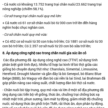
- Cả nước có khoảng 13.752 trang trại chăn nuôi/23.662 trang trại
nông nghiệp (chiếm 58,1%).
- Cơ sở trang trại chăn nuôi quy mô lớn:
+ Cả nước có 61 cơ sở chăn nuôi bò từ 300 con trở lên đến hàng
nghìn hoặc chục nghàn con.
- Cơ sở chăn nuôi quy mô vừa:
+ Có 452 cơ sở nuôi từ 30 con trâu trở lên; Có 1881 cơ sở nuôi từ 30
con bò trở lên; Có 2.357 cơ sở nuôi từ 20 con bò sữa trở lên;
8. Áp dụng công nghệ cao trong chăn nuôi gia súc ăn cỏ
Các địa phương đã áp dụng công nghệ cao (TTNT, sử dụng tinh
phân biệt giới tính đực), Nhiều tổ hợp lai kinh tế bò thịt giữa các
giống bò chuyên dụng thịt như: Charolais, Simental, Limousine,
Hereford, Drought Master và gần đây là bò Senepol, bò Blanc Blue
Belge (BBB), bò Waguy với đàn bò cái nền là lai Sind, lai Brahman đã
góp phần nâng cao năng suất, chất lượng đàn bò thịt cả nước.
- Chăn nuôi bò tập trung, quy mô vừa và lớn ở một số địa phương đã
ứng dụng các tiến bộ về giống, thức ăn, chuồng trại chống bức xạ
nhiệt mặt trời, phun sương, làm mát tự động, giảm nhiệt độ chuồng
nuôi; sử dụng thức ăn phối trộn TMR, rải thức ăn, dọn phân tự động.