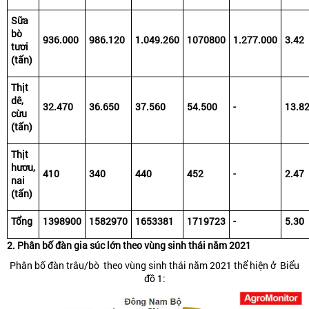
Sữa
bò
936.000
986.120
1.049.260
1070800
1.277.000
3.42
tươi
(tấn)
Thịt
dê,
32.470
36.650
37.560
54.500
-
13.8
cừu
(tấn)
Thịt
hươu,
410
340
440
452
-
2.47
nai
(tấn)
Tổng
1398900
1582970
1653381
1719723
-
5.30
2. Phân bố đàn gia súc lớn theo vùng sinh thái năm 2021
Phân bố đàn trâu/bò theo vùng sinh thái năm 2021 thể hiện ở Biểu
đồ 1: