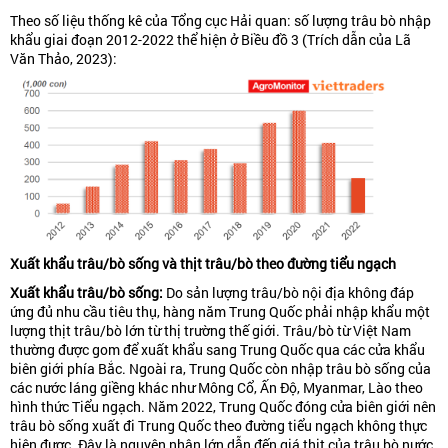
Theo số liệu thống kê của Tổng cục Hải quan: số lượng trâu bò nhập
khẩu giai đoạn 2012-2022 thể hiện ở Biều đồ 3 (Trích dẫn của Lã
Văn Thảo, 2023):
Xu
ấ
t kh
ẩ
u trâu/bò s
ố
ng và th
ịt trâu/
bò theo đường tiểu ngạch
Xu
ấ
t kh
ẩ
u trâu/bò s
ố
ng
:
Do sản lượng trâu/bò nội địa không đáp
ứng đủ nhu cầu tiêu thụ, hàng năm Trung Quốc phải nhập khẩu một
lượng thịt trâu/bò lớn từ thị trường thế giới. Trâu/bò từ Việt Nam
thường được gom để xuất khẩu sang Trung Quốc qua các cửa khẩu
biên giới phía Bắc. Ngoài ra, Trung Quốc còn nhập trâu bò sống của
các nước láng giềng khác như Mông Cổ, Ấn Độ, Myanmar, Lào theo
hình thức Tiểu ngạch. Năm 2022, Trung Quốc đóng cửa biên giới nên
trâu bò sống xuất đi Trung Quốc theo đường tiểu ngạch không thực
hiện được. Đây là nguyên nhân lớn dẫn đến giá thịt của trâu bò nước