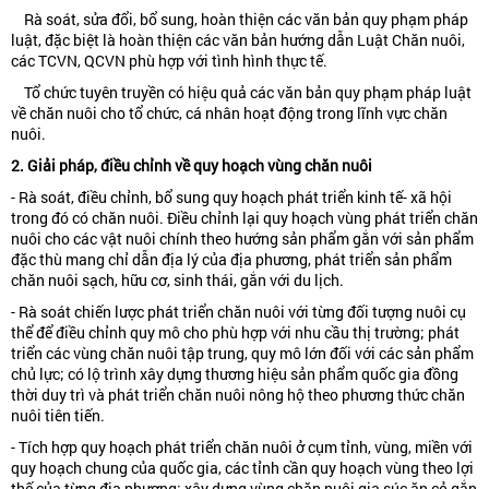
Rà soát, sửa đổi, bổ sung, hoàn thiện các văn bản quy phạm pháp
luật, đặc biệt là hoàn thiện các văn bản hướng dẫn Luật Chăn nuôi,
các TCVN, QCVN phù hợp với tình hình thực tế.
Tổ chức tuyên truyền có hiệu quả các văn bản quy phạm pháp luật
về chăn nuôi cho tổ chức, cá nhân hoạt động trong lĩnh vực chăn
nuôi.
2. Giải pháp, điều chỉnh về quy hoạch vùng chăn nuôi
- Rà soát, điều chỉnh, bổ sung quy hoạch phát triển kinh tế- xã hội
trong đó có chăn nuôi. Điều chỉnh lại quy hoạch vùng phát triển chăn
nuôi cho các vật nuôi chính theo hướng sản phẩm gắn với sản phẩm
đặc thù mang chỉ dẫn địa lý của địa phương, phát triển sản phẩm
chăn nuôi sạch, hữu cơ, sinh thái, gắn với du lịch.
- Rà soát chiến lược phát triển chăn nuôi với từng đối tượng nuôi cụ
thể để điều chỉnh quy mô cho phù hợp với nhu cầu thị trường; phát
triển các vùng chăn nuôi tập trung, quy mô lớn đối với các sản phẩm
chủ lực; có lộ trình xây dựng thương hiệu sản phẩm quốc gia đồng
thời duy trì và phát triển chăn nuôi nông hộ theo phương thức chăn
nuôi tiên tiến.
- Tích hợp quy hoạch phát triển chăn nuôi ở cụm tỉnh, vùng, miền với
quy hoạch chung của quốc gia, các tỉnh cần quy hoạch vùng theo lợi
thế của từng địa phương: xây dựng vùng chăn nuôi gia súc ăn cỏ gắn