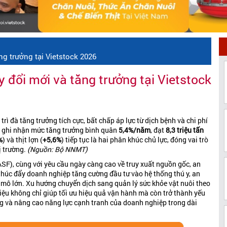
ng trưởng tại Vietstock 2026
 đổi mới và tăng trưởng tại Vietstock
rì đà tăng trưởng tích cực, bất chấp áp lực từ dịch bệnh và chi phí
 ghi nhận mức tăng trưởng bình quân
5,4%/năm
, đạt
8,3 triệu tấn
%
) và thịt lợn (
+5,6%
) tiếp tục là hai phân khúc chủ lực, đóng vai trò
ị trường.
(Nguồn: Bộ NNMT)
(ASF), cùng với yêu cầu ngày càng cao về truy xuất nguồn gốc, an
thúc đẩy doanh nghiệp tăng cường đầu tư vào hệ thống thú y, an
 mô lớn. Xu hướng chuyển dịch sang quản lý sức khỏe vật nuôi theo
ệu không chỉ giúp tối ưu hiệu quả vận hành mà còn trở thành yếu
ững và nâng cao năng lực cạnh tranh của doanh nghiệp trong dài