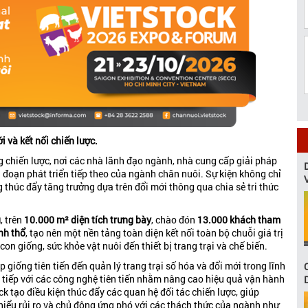
 và kết nối chiến lược.
g chiến lược, nơi các nhà lãnh đạo ngành, nhà cung cấp giải pháp
i đoạn phát triển tiếp theo của ngành chăn nuôi. Sự kiện không chỉ
 thúc đẩy tăng trưởng dựa trên đổi mới thông qua chia sẻ tri thức
u
, trên
10.000 m² diện tích trưng bày
, chào đón
13.000 khách tham
nh thổ
, tạo nên một nền tảng toàn diện kết nối toàn bộ chuỗi giá trị
con giống, sức khỏe vật nuôi đến thiết bị trang trại và chế biến.
 giống tiên tiến đến quản lý trang trại số hóa và đổi mới trong lĩnh
ực tiếp với các công nghệ tiên tiến nhằm nâng cao hiệu quả vận hành
k tạo điều kiện thúc đẩy các quan hệ đối tác chiến lược, giúp
hiểu rủi ro và chủ động ứng phó với các thách thức của ngành như