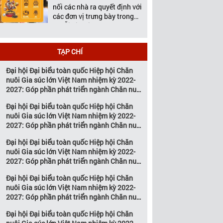
Việt Nam tổ chức thường
nối các nhà ra quyết định với
niên […]
các đơn vị trưng bày trong
chuỗi giá trị ngành chăn
nuôi và thú y Với hơn 20
năm đồng hành cùng sự
TẠP CHÍ
phát triển của ngành chăn
nuôi Việt Nam, Vietstock đã
Đại hội Đại biểu toàn quốc Hiệp hội Chăn
khẳng định vị thế là triển […]
nuôi Gia súc lớn Việt Nam nhiệm kỳ 2022-
2027: Góp phần phát triển ngành Chăn nuôi
gia súc lớn Việt Nam bền vững
Đại hội Đại biểu toàn quốc Hiệp hội Chăn
nuôi Gia súc lớn Việt Nam nhiệm kỳ 2022-
2027: Góp phần phát triển ngành Chăn nuôi
gia súc lớn Việt Nam bền vững
Đại hội Đại biểu toàn quốc Hiệp hội Chăn
nuôi Gia súc lớn Việt Nam nhiệm kỳ 2022-
2027: Góp phần phát triển ngành Chăn nuôi
gia súc lớn Việt Nam bền vững
Đại hội Đại biểu toàn quốc Hiệp hội Chăn
nuôi Gia súc lớn Việt Nam nhiệm kỳ 2022-
2027: Góp phần phát triển ngành Chăn nuôi
gia súc lớn Việt Nam bền vững
n hàng giới thiệu
Nâng Cao Nhận Diện Thương
Khu gian hàng Việt 
Đại hội Đại biểu toàn quốc Hiệp hội Chăn
ARUHA và Hội thảo “Ứng
Hiệu và Thúc Đẩy Tăng Trưởng
Vietstock 2026 – Kế
g các công nghệ vào chăn
Kinh Doanh cùng Vietstock
mạnh nội địa, mở rộ