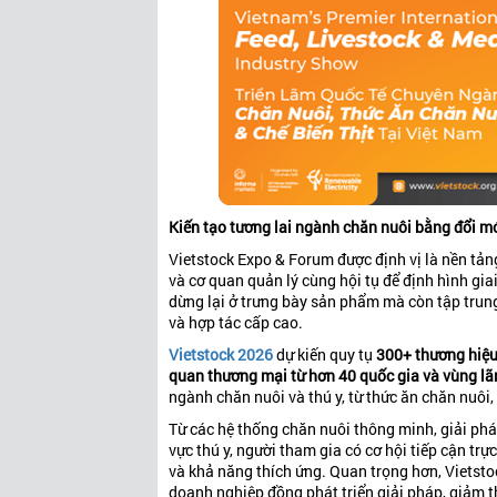
Kiến tạo tương lai ngành chăn nuôi bằng đổi mới
Vietstock Expo & Forum được định vị là nền tản
và cơ quan quản lý cùng hội tụ để định hình gia
dừng lại ở trưng bày sản phẩm mà còn tập trung
và hợp tác cấp cao.
Vietstock 2026
dự kiến quy tụ
300+ thương hiệ
quan thương mại từ hơn 40 quốc gia và vùng lã
ngành chăn nuôi và thú y, từ thức ăn chăn nuôi, 
Từ các hệ thống chăn nuôi thông minh, giải pháp
vực thú y, người tham gia có cơ hội tiếp cận tr
và khả năng thích ứng. Quan trọng hơn, Vietstoc
doanh nghiệp đồng phát triển giải pháp, giảm t