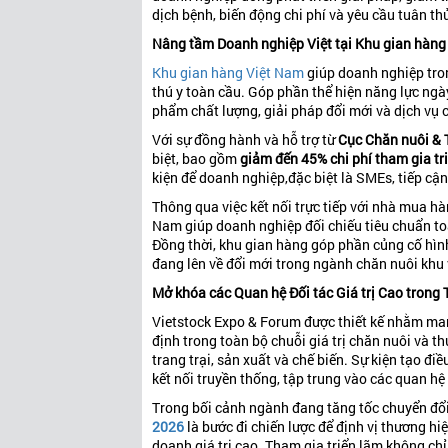
dịch bệnh, biến động chi phí và yêu cầu tuân th
Nâng tầm Doanh nghiệp Việt tại Khu gian hàng
Khu gian hàng Việt Nam
giúp doanh nghiệp tron
thú y toàn cầu. Góp phần thể hiện năng lực ng
phẩm chất lượng, giải pháp đổi mới và dịch vụ c
Với sự đồng hành và hỗ trợ từ
Cục Chăn nuôi & 
biệt, bao gồm
giảm đến 45% chi phí tham gia tr
kiện để doanh nghiệp,đặc biệt là SMEs, tiếp cận
Thông qua việc kết nối trực tiếp với nhà mua hà
Nam giúp doanh nghiệp đối chiếu tiêu chuẩn toà
Đồng thời, khu gian hàng góp phần củng cố hì
đang lên về đổi mới trong ngành chăn nuôi khu 
Mở khóa các Quan hệ Đối tác Giá trị Cao trong
Vietstock Expo & Forum được thiết kế nhằm mang
định trong toàn bộ chuỗi giá trị chăn nuôi và thú
trang trại, sản xuất và chế biến. Sự kiện tạo đi
kết nối truyền thống, tập trung vào các quan hệ 
Trong bối cảnh ngành đang tăng tốc chuyển đổi
2026
là bước đi chiến lược để định vị thương hi
doanh giá trị cao. Tham gia triển lãm không chỉ