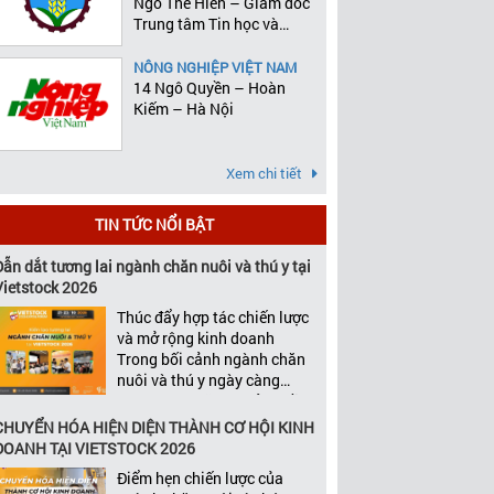
Ngô Thế Hiên – Giám đốc
Trung tâm Tin học và
Thống kê
NÔNG NGHIỆP VIỆT NAM
14 Ngô Quyền – Hoàn
Kiếm – Hà Nội
Xem chi tiết
TIN TỨC NỔI BẬT
Dẫn dắt tương lai ngành chăn nuôi và thú y tại
Vietstock 2026
Thúc đẩy hợp tác chiến lược
và mở rộng kinh doanh
Trong bối cảnh ngành chăn
nuôi và thú y ngày càng
cạnh tranh, tăng trưởng bền
vững không chỉ phụ thuộc
CHUYỂN HÓA HIỆN DIỆN THÀNH CƠ HỘI KINH
vào chất lượng sản phẩm
DOANH TẠI VIETSTOCK 2026
hay năng lực đổi mới, mà
Điểm hẹn chiến lược của
còn được thúc đẩy bởi khả