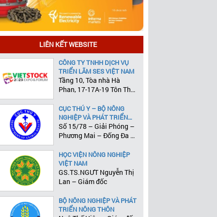
LIÊN KẾT WEBSITE
CÔNG TY TNHH DỊCH VỤ
TRIỂN LÃM SES VIỆT NAM
Tầng 10, Tòa nhà Hà
Phan, 17-17A-19 Tôn Thất
Tùng, Phường Phạm Ngũ
Lão, Quận 1, Tp.HCM
CỤC THÚ Y – BỘ NÔNG
NGHIỆP VÀ PHÁT TRIỂN
NÔNG THÔN
Số 15/78 – Giải Phóng –
Phương Mai – Đống Đa –
Hà Nội
HỌC VIỆN NÔNG NGHIỆP
VIỆT NAM
GS.TS.NGƯT Nguyễn Thị
Lan – Giám đốc
BỘ NÔNG NGHIỆP VÀ PHÁT
TRIỂN NÔNG THÔN