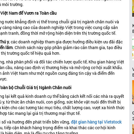
ủ môi trường.
 Việt Nam để Vươn ra Toàn cầu
g nước khẳng định vị thế trong chuỗi giá trị ngành chăn nuôi và
ày càng nâng cao của doanh nghiệp Việt trong việc cung cấp sản
ạnh tranh, đồng thời mở rộng hiện diện trên thị trường quốc tế.
Thú y
, các doanh nghiệp tham gia được hưởng điều kiện ưu đãi đặc
iển lãm
. Chính sách này góp phần giảm rào cản tham gia, tạo điều
 thị trường quốc tế hiệu quả hơn.
ng, nhà phân phối và đối tác chiến lược quốc tế, Khu gian hàng Việt
n cầu, nâng cao định vị thương hiệu và mở rộng cơ hội xuất khẩu.
nh ảnh Việt Nam như một nguồn cung đáng tin cậy và điểm đến
vực.
 Toàn bộ Chuỗi Giá trị Ngành Chăn nuôi
 lại kết quả kinh doanh cụ thể bằng cách kết nối các nhà ra quyết
 y, từ thức ăn chăn nuôi, con giống, sức khỏe vật nuôi đến thiết bị
ều kiện cho các tương tác mục tiêu, chất lượng cao, vượt xa hình thức
hợp tác mang lại giá trị thương mại thực tế.
 số và hướng đến phát triển bền vững,
đặt gian hàng tại Vietstock
ệu, tiếp cận khách hàng trọng điểm và khai thác các cơ hội kinh
 là hiện diện, mà là đầu tư cho tăng trưởng