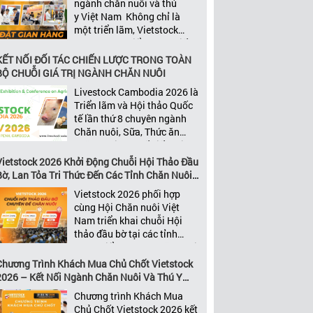
ngành chăn nuôi và thú
năng xây dựng các mối quan
y Việt Nam Không chỉ là
[…]
một triển lãm, Vietstock
2026 còn là điểm hẹn chiến
lược của ngành. Quy tụ
KẾT NỐI ĐỐI TÁC CHIẾN LƯỢC TRONG TOÀN
những đơn vị kinh doanh
BỘ CHUỖI GIÁ TRỊ NGÀNH CHĂN NUÔI
hàng đầu, những lãnh
Livestock Cambodia 2026 là
đạo và nhà cung cấp trong
Triển lãm và Hội thảo Quốc
chuỗi giá
tế lần thứ 8 chuyên ngành
trị ngành, Vietstock mang
Chăn nuôi, Sữa, Thức ăn
đến nền tảng kết nối toàn
chăn nuôi và Chế biến thịt
diện bao trùm toàn bộ chuỗi
tại Campuchia. Đây được
Vietstock 2026 Khởi Động Chuỗi Hội Thảo Đầu
giá trị […]
đánh giá là một trong những
Bờ, Lan Tỏa Tri Thức Đến Các Tỉnh Chăn Nuôi
sự kiện thương mại thường
Trọng Điểm
Vietstock 2026 phối hợp
niên uy tín và đáng chú ý
cùng Hội Chăn nuôi Việt
nhất của ngành nông nghiệp
Nam triển khai chuỗi Hội
– chăn […]
thảo đầu bờ tại các tỉnh
trọng điểm ngành chăn nuôi
Không chỉ là nền tảng giao
Chương Trình Khách Mua Chủ Chốt Vietstock
thương hàng đầu của ngành
2026 – Kết Nối Ngành Chăn Nuôi Và Thú Y
chăn nuôi và thú y, Vietstock
Việt Nam Và Đông Nam Á
Chương trình Khách Mua
còn là triển lãm duy nhất tại
Chủ Chốt Vietstock 2026 kết