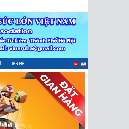
Í
LIÊN HỆ