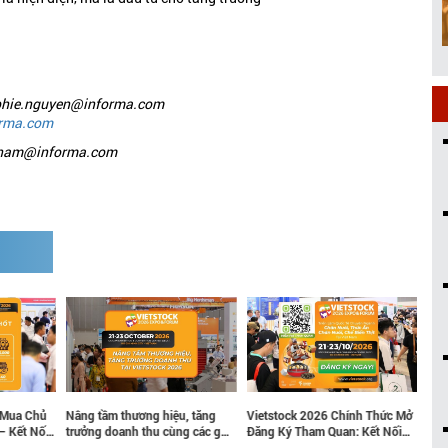
ophie.nguyen@informa.com
rma.com
.pham@informa.com
 Mua Chủ
Nâng tầm thương hiệu, tăng
Vietstock 2026 Chính Thức Mở
Gia
– Kết Nối
trưởng doanh thu cùng các gói
Đăng Ký Tham Quan: Kết Nối
VIN
 Thú Y
tài trợ chiến lược tại Vietstock
Cùng Tương Lai Ngành Chăn
dụn