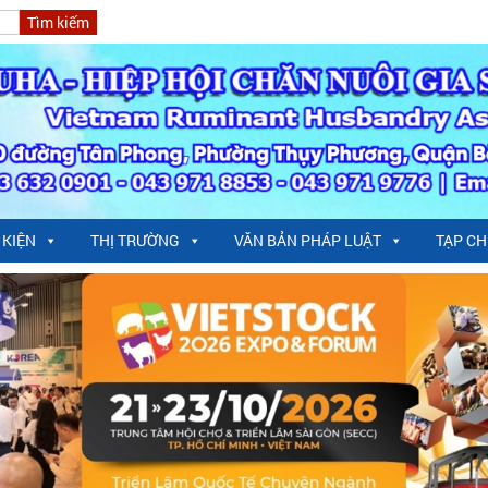
 KIỆN
THỊ TRƯỜNG
VĂN BẢN PHÁP LUẬT
TẠP CH