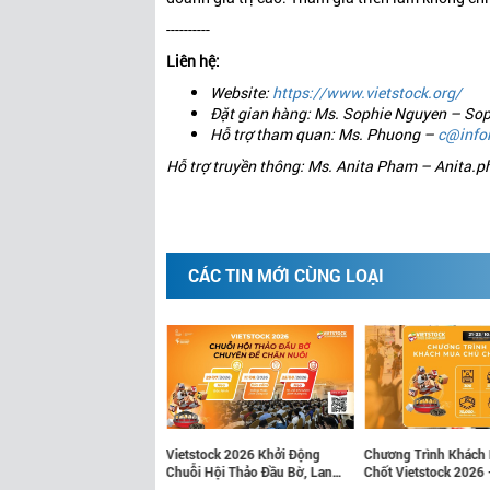
----------
Liên hệ:
Website:
https://www.vietstock.org/
Đặt gian hàng: Ms. Sophie Nguyen – S
Hỗ trợ tham quan: Ms. Phuong –
c@info
Hỗ trợ truyền thông: Ms. Anita Pham – Anita
CÁC TIN MỚI CÙNG LOẠI
ỂN HÓA HIỆN DIỆN
Vietstock 2026 Khởi Động
Chương Trình Khách
H CƠ HỘI KINH DOANH
Chuỗi Hội Thảo Đầu Bờ, Lan
Chốt Vietstock 2026 
VIETSTOCK 2026
Tỏa Tri Thức Đến Các Tỉnh
Ngành Chăn Nuôi Và