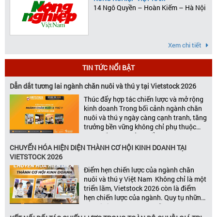
14 Ngô Quyền – Hoàn Kiếm – Hà Nội
Xem chi tiết
TIN TỨC NỔI BẬT
Dẫn dắt tương lai ngành chăn nuôi và thú y tại Vietstock 2026
Thúc đẩy hợp tác chiến lược và mở rộng
kinh doanh Trong bối cảnh ngành chăn
nuôi và thú y ngày càng cạnh tranh, tăng
trưởng bền vững không chỉ phụ thuộc
vào chất lượng sản phẩm hay năng lực
đổi mới, mà còn được thúc đẩy bởi khả
CHUYỂN HÓA HIỆN DIỆN THÀNH CƠ HỘI KINH DOANH TẠI
năng xây dựng các mối quan […]
VIETSTOCK 2026
Điểm hẹn chiến lược của ngành chăn
nuôi và thú y Việt Nam Không chỉ là một
triển lãm, Vietstock 2026 còn là điểm
hẹn chiến lược của ngành. Quy tụ những
đơn vị kinh doanh hàng đầu, những lãnh
đạo và nhà cung cấp trong chuỗi giá