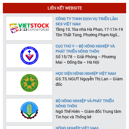
LIÊN KẾT WEBSITE
CÔNG TY TNHH DỊCH VỤ TRIỂN LÃM
SES VIỆT NAM
Tầng 10, Tòa nhà Hà Phan, 17-17A-19
Tôn Thất Tùng, Phường Phạm Ngũ
Lão, Quận 1, Tp.HCM
CỤC THÚ Y – BỘ NÔNG NGHIỆP VÀ
PHÁT TRIỂN NÔNG THÔN
Số 15/78 – Giải Phóng – Phương
Mai – Đống Đa – Hà Nội
HỌC VIỆN NÔNG NGHIỆP VIỆT NAM
GS.TS.NGƯT Nguyễn Thị Lan – Giám
đốc
BỘ NÔNG NGHIỆP VÀ PHÁT TRIỂN
NÔNG THÔN
Ngô Thế Hiên – Giám đốc Trung tâm
Tin học và Thống kê
NÔNG NGHIỆP VIỆT NAM