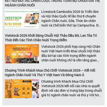
KẾT NỐI ĐỐI TÁC CHIẾN LƯỢC TRONG TOÀN BỘ CHUỖI GIÁ TRỊ
trị ngành, Vietstock mang đến nền tảng
NGÀNH CHĂN NUÔI
kết nối toàn diện bao trùm toàn bộ chuỗi
Livestock Cambodia 2026 là Triển lãm
giá trị […]
và Hội thảo Quốc tế lần thứ 8 chuyên
ngành Chăn nuôi, Sữa, Thức ăn chăn
nuôi và Chế biến thịt tại Campuchia. Đây
được đánh giá là một trong những sự
kiện thương mại thường niên uy tín và
Vietstock 2026 Khởi Động Chuỗi Hội Thảo Đầu Bờ, Lan Tỏa Tri
đáng chú ý nhất của ngành nông nghiệp
Thức Đến Các Tỉnh Chăn Nuôi Trọng Điểm
– chăn […]
Vietstock 2026 phối hợp cùng Hội Chăn
nuôi Việt Nam triển khai chuỗi Hội thảo
đầu bờ tại các tỉnh trọng điểm ngành
chăn nuôi Không chỉ là nền tảng giao
thương hàng đầu của ngành chăn nuôi
và thú y, Vietstock còn là triển lãm duy
Chương Trình Khách Mua Chủ Chốt Vietstock 2026 – Kết Nối
nhất tại Việt Nam tổ chức thường niên
Ngành Chăn Nuôi Và Thú Y Việt Nam Và Đông Nam Á
[…]
Chương trình Khách Mua Chủ Chốt
Vietstock 2026 kết nối các nhà ra quyết
định với các đơn vị trưng bày trong chuỗi
giá trị ngành chăn nuôi và thú y Với hơn
20 năm đồng hành cùng sự phát triển
của ngành chăn nuôi Việt Nam,