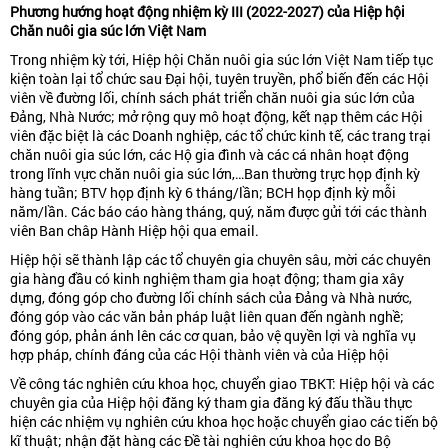
Phương hướng hoạt động nhiệm kỳ III (2022-2027) của Hiệp hội
Chăn nuôi gia súc lớn Việt Nam
Trong nhiệm kỳ tới, Hiệp hội Chăn nuôi gia súc lớn Việt Nam tiếp tục
kiện toàn lại tổ chức sau Đại hội, tuyên truyền, phổ biến đến các Hội
viên về đường lối, chính sách phát triển chăn nuôi gia súc lớn của
Đảng, Nhà Nước; mở rộng quy mô hoạt động, kết nạp thêm các Hội
viên đặc biệt là các Doanh nghiệp, các tổ chức kinh tế, các trang trại
chăn nuôi gia súc lớn, các Hộ gia đình và các cá nhân hoạt động
trong lĩnh vực chăn nuôi gia súc lớn,…Ban thường trực họp định kỳ
hàng tuần; BTV họp định kỳ 6 tháng/lần; BCH họp định kỳ mỗi
năm/lần. Các báo cáo hàng tháng, quý, năm được gửi tới các thành
viên Ban châp Hành Hiệp hội qua email.
Hiệp hội sẽ thành lập các tổ chuyên gia chuyên sâu, mời các chuyên
gia hàng đầu có kinh nghiệm tham gia hoạt động; tham gia xây
dựng, đóng góp cho đường lối chính sách của Đảng và Nhà nước,
đóng góp vào các văn bản pháp luật liên quan đến ngành nghề;
đóng góp, phản ánh lên các cơ quan, bảo vệ quyền lợi và nghĩa vụ
hợp pháp, chính đáng của các Hội thành viên và của Hiệp hội
Về công tác nghiên cứu khoa học, chuyển giao TBKT: Hiệp hội và các
chuyên gia của Hiệp hội đăng ký tham gia đăng ký đấu thầu thực
hiện các nhiệm vụ nghiên cứu khoa học hoặc chuyển giao các tiến bộ
kĩ thuật; nhận đặt hàng các Đề tài nghiên cứu khoa học do Bộ