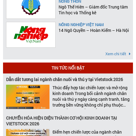
NÔNG THÔN
Ngô Thế Hiên – Giám đốc Trung tâm
Tin học và Thống kê
NÔNG NGHIỆP VIỆT NAM
14 Ngô Quyền – Hoàn Kiếm – Hà Nội
Xem chi tiết
TIN TỨC NỔI BẬT
Dẫn dắt tương lai ngành chăn nuôi và thú y tại Vietstock 2026
Thúc đẩy hợp tác chiến lược và mở rộng
kinh doanh Trong bối cảnh ngành chăn
nuôi và thú y ngày càng cạnh tranh, tăng
trưởng bền vững không chỉ phụ thuộc
vào chất lượng sản phẩm hay năng lực
đổi mới, mà còn được thúc đẩy bởi khả
CHUYỂN HÓA HIỆN DIỆN THÀNH CƠ HỘI KINH DOANH TẠI
năng xây dựng các mối quan […]
VIETSTOCK 2026
Điểm hẹn chiến lược của ngành chăn