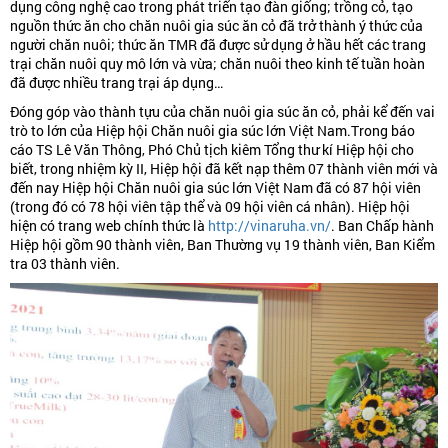
dụng công nghệ cao trong phát triển tạo đàn giống; trồng cỏ, tạo
nguồn thức ăn cho chăn nuôi gia súc ăn cỏ đã trở thành ý thức của
người chăn nuôi; thức ăn TMR đã được sử dụng ở hầu hết các trang
trại chăn nuôi quy mô lớn và vừa; chăn nuôi theo kinh tế tuần hoàn
đã được nhiều trang trại áp dụng…
Đóng góp vào thành tựu của chăn nuôi gia súc ăn cỏ, phải kể đến vai
trò to lớn của Hiệp hội Chăn nuôi gia súc lớn Việt Nam.Trong báo
cáo TS Lê Văn Thông, Phó Chủ tịch kiêm Tổng thư kí Hiệp hội cho
biết, trong nhiệm kỳ II, Hiệp hội đã kết nạp thêm 07 thành viên mới và
đến nay Hiệp hội Chăn nuôi gia súc lớn Việt Nam đã có 87 hội viên
(trong đó có 78 hội viên tập thể và 09 hội viên cá nhân). Hiệp hội
hiện có trang web chính thức là
http://vinaruha.vn/
. Ban Chấp hành
Hiệp hội gồm 90 thành viên, Ban Thường vụ 19 thành viên, Ban Kiểm
tra 03 thành viên.