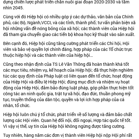
dựng chiến lược phát triển chăn nuôi giai đoạn 2020-2030 và tầm
nhìn 2045.
Cùng với đó Hiệp hội có nhiều góp ý các dự thảo, văn bản của Chính
phủ, các Bộ, Ngành,VCCI, và các tỉnh, thành phố; tư vấn phản biện xã
hội những vấn đề nóng bỏng của xã hội; các thành viên của Hiệp hội
đã tham gia chuyển giao các tiến bộ khoa học kỹ thuật vào sản xuất.
Bên cạnh đó, Hiệp hội cũng tăng cường phát triển các Chi hội, Hội
viên và bảo vệ quyền lợi chính đáng, hợp pháp của các Tổ chức trực
thuộc hiệp hội và các thành viên của hiệp hội…
Cũng theo nhận định của TS Lê Văn Thông đã hoàn thành khá tốt
các mục tiêu, nhiệm vụ, kế hoạch của Hiệp hội; đã thực hiện nghiêm
túc các quy định của Pháp luật có liên quan đến tổ chức, hoạt động
của Hiệp Hội và điều lệ Hiệp Hội; đúng mục đích và nhiệm vụ hoạt
động của Hiệp Hội, đảm bảo đúng luật pháp, góp phần thực hiện tốt
công tác an ninh quốc gia, trật tự xã hội, đạo đức, thuần phong mỹ
tục, truyền thống của dân tộc, quyền và lợi ích hợp pháp của cá
nhân, tổ chức.
Hiệp hội luôn chú ý tổ chức, phát triển về số lượng và đảm bảo chất
lượng các Hội viên. Quan hệ đối nội, đối ngoại, Hợp tác quốc tế tốt.
Vì vậy vị thế, uy tín của Hiệp hội không ngừng được tăng cường.
Tuy nhiên, hàng năm các đơn vị thành viên Hiệp hội nộp Hội phí rất