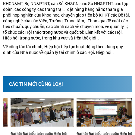
KHCN&MT, Bộ NN&PTNT, các Sở KH&CN, các Sở NN&PTNT, các tập
đoàn, các công ty, các trang trại,… đặt hàng hàng năm; tham gia
phối hợp nghiên cứu khoa học, chuyển giao tiến bộ KHKT các Đề tài,
công nghệ của các Viện, Trường, Trung tâm,…Tham gia đề xuất các
tiêu chuẩn, quy chuẩn, các chính sách về chuyên môn, về quản lý,…;
tổ chức các Hội thảo trong nước và quốc tế; Liên kết với các Hội,
Hiệp hội trong nước, trong khu vực và trên thế giới…
Về công tác tài chính, Hiệp hội tiếp tục hoạt động theo đúng quy
định của Nhà nước về quản lý tài chính ở các Hội, Hiệp hội…
CÁC TIN MỚI CÙNG LOẠI
uốc Hiệp hội
Đại hội Đại biểu toàn quốc Hiệp hội
Đại hội Đại biểu toàn quố