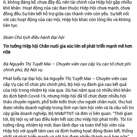
ít, không đáng kể, chưa đầy đủ, nên tài chính của Hiệp hội gặp nhiều
khó khăn. Hoạt động của các Ban thuộc Hiệp Hội chưa mạnh, chưa
đồng đều.Sự liên kết hỗ trợ giữa các thành viên còn yếu. Sự kết nối
với các hoạt động của các Hội, Hiệp hội khác còn lỏng lẻo và không
liên tục.
Đoàn Chủ tịch điều hành Đại hội
Tin tưởng Hiệp hội Chăn nuôi gia súc lớn sẽ phát triển mạnh mẽ hơn
nữa
Bà Nguyễn Thị Tuyết Mai – Chuyên viên cao cấp Vụ các tổ chức phi
chính phủ, Bộ Nội vụ
Phát biểu tại Đại hội, bà Nguyễn Thị Tuyết Mai – Chuyên viên cao
cấp Vụ các tổ chức phi chính phủ, Bộ Nội vụ đánh giá cao kết quả
của Hội trong nhiệm kỳ vừa qua. Dù hai năm qua có nhiều khó khăn
do dịch bệnh Covid-19, nhưng Hiệp hội đã tổ chức được nhiều hội
thảo chuyên ngành, phổ biến kiến thức cho người chăn nuôi; thu hút
được nhiều doanh nghiệp trong lĩnh vực làm hội viên và là cầu nối tin
cậy giữa doanh nghiệp, Bộ NN&PTNT và đơn vị liên quan. “Thời gian
tới, Bộ Nội vụ sẽ tạo điều kiện hết sức cho Hiệp hội phát triển. Tôi tin
tưởng rằng, nhiệm kỳ mới, Ban lãnh đạo và toàn thể hội viên của
Hiệp hội với quyết tâm cao và định hướng họat động đoàn kết, thống
nhất sẽ phát triển mạnh và gặt hái được nhiều thành quả hơn nữa”,