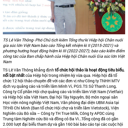
TS Lê Văn Thông- Phó Chủ tịch kiêm Tổng thư kí Hiệp hội Chăn nuôi
gia súc lớn Việt Nam báo cáo Tổng kết nhiệm kì II (2015-2021) và
phương hướng hoạt động hiệm kì III (2022-2027); báo cáo kiểm điểm
công tác của Ban chấp hành của Hiệp hội Chăn nuôi Gia súc lớn Việt
Nam
TS Lê Văn Thông khẳng định
tổ chức hội thảo là hoạt động tiêu biểu,
nổi bật nhất
của Hiệp hội trong nhiệm kỳ vừa qua. Hiệp hội đã tổ
chức 12 hội thảo chuyên đề với các đơn vị như Công ty TNHH MTV
dịch vụ quảng cáo và triển lãm Minh Vi, PGS.TS Sử Thanh Long,
Công ty Cổ phần Hội chợ quảng cáo và triển lãm Việt Nam (Vietfair)
và Hiệp hội sữa Việt Nam, Đại hội Tây Nguyên, Bộ môn ngoại sản
Học viện nông nghiệp Việt Nam, Văn phòng đại diện UBM Asia tại
TP.Hồ Chí Minh (Ban tổ chức Hội chợ và triển lãm Vietstock), Viện
Nghiên cứu Bò sữa – Công ty TH True Milk, Công ty APDC cùng
Trung tâm Nghiên cứu Bò và đồng cỏ Ba Vì…Tổng cộng đã có gần
2.000 lượt đại biểu tham dự và gần 160 bài báo cáo tại các cuộc hội