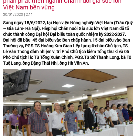
phần phát triển ngành Chăn nuôi gia súc lớn
Việt Nam bền vững
30/01/2023 | 2:11
Sáng ngày 18/6/2022, tại Học viện Nông nghiệp Việt Nam (Trâu Quỳ
– Gia Lâm- Hà Nội), Hiệp hội Chăn nuôi Gia súc lớn Việt Nam đã tổ
chức thành công Đại hội Đại biểu toàn quốc nhiệm kỳ 2022-2027.
Đại hội đã bầu: 45 đại biểu vào Ban chấp hành, 15 đại biểu vào Ban
Thường vụ, PGS.TS Hoàng Kim Giao tiếp tục giữ chức Chủ tịch, TS.
Lê Văn Thông đảm nhiệm vị trí Phó Chủ tịch kiêm Tổng thư kí và 05
Phó Chủ tịch là: TS Tống Xuân Chinh, PGS.TS Sử Thanh Long, bà Tô
Tuệ Lang, ông Đặng Thái Nhị, ông Hà Văn An.