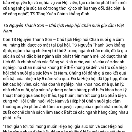
bảo vệ quyền lợi và nghĩa vụ với Hội viên, tạo ra bước phát triển mới
của ngành gia súc ăn cỏ trong thời kỳ có nhiều thay đổi, đặc biệt là
về công nghệ”, TS Tống Xuân Chinh khẳng định.
TS Nguyễn Thanh Sơn – Chủ tịch Hiệp hội Chăn nuôi gia cầm Việt
Nam
Còn TS Nguyễn Thanh Sơn – Chủ tịch Hiệp hội Chăn nuôi gia cầm
vui mừng khi được có mặt tại Đại hội. TS Nguyễn Thanh Sơn khẳng
định, ngành hàng chiếm vị trí thứ 3 trong ngành chăn nuôi, đó là gia
súc ăn cỏ và đặc biệt ngành sữa phát triển mạnh mẽ. Có được thành
tích đó là chính sách của Đảng và Nhà nước, vai trò của các doanh
nghiệp, hộ chăn nuôi và không thể thể không kể đến vai trò của hiệp
hội chăn nuôi gia súc lớn Việt Nam. Chúng tôi đánh giá cao kết quả
nổi bật của nhiệm kỳ 5 năm vừa qua. Đó là Hiệp hội đã tập hợp, đoàn
kết các hội viên, các nhà doanh nghiệp, nhà khoa học, nhà quản lý,
nhà chăn nuôi, góp sức xây dựng ngành hàng; phổ biến khoa học kỹ
thuật thông qua các hội thảo, tập huấn; làm tốt công tác phản biện,
cùng với Hội Chăn nuôi Việt Nam và Hiệp hội Chăn nuôi gia cầm
thường xuyên phản ánh tâm tư nguyện vọng của người chăn nuôi, đề
xuất cơ chế chính sách làm sao để tất cả các ngành hàng cùng nhau
phát triển.
“Thời gian tới, tôi mong muốn Hiệp hội gia súc lớn và các Hiệp hội
khác cùng nhau đoàn kết, đóng góp nhiều ý kiến một cách sát thực,