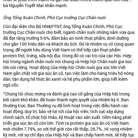
bà Nguyễn Tuyết Mai nhấn mạnh.
Ông Tống Xuân Chinh, Phó Cục trưởng Cục Chăn nuôi
Còn đại diện cho Bộ NN&PTNT, ông Tống Xuân Chinh, Phó Cục
trưởng Cục Chăn nuôi cho biết, ngành chăn nuôi những năm vừa qua
đã đạt tăng trưởng 5-6%, đảm bảo an ninh thực phẩm, dinh dưỡng
cho gần 100 triệu dân và khách du lịch. Đó là nhiệm vụ vô cùng quan
trọng, để người tiêu dùng Việt Nam có thể tiếp cận thực phẩm
protein thịt, trứng, sữa nội địa; trong đó có vai trò của các Hội, Hiệp
hội trong ngành chăn nuôi nói chung và Hiệp hội Chăn nuôi gia súc
lớn nói riêng. Hoạt động của Hiệp hội Chăn nuôi gia súc lớn Việt
Nam gắn chặt với gia súc ăn cỏ, tạo việc làm cho hàng triệu hộ nông
dân, tận dụng hệ thức ăn xanh và hệ phụ phẩm lớn, giúp tiết kiệm
ngũ cốc.
“Chúng tôi chúc mừng và đánh giá cao cố gắng của Hiệp hội trong
bối cảnh khó khăn, đã hoàn thành nghị quyết của nhiệm kỳ II. Ban
thường trực, Ban Thường vụ đã linh hoạt trong việc điều hành các
hoạt động, duy trì, bảo vệ lợi ích của hội viên; tích cực xây dựng
chính sách, tổ chức hội thảo, kỹ thuật vào sản xuất. tiềm năng phát
triển gia súc ăn cỏ còn lớn. Tính ra protein gia súc ăn cỏ Việt Nam
mới chiếm 7,79%, so với thế giới còn rất thấp, 28,7%…Hi vọng nhiệm
kỳ mới, với sự chỉ đạo của Hiệp hội và Ban chấp hành mới, sẽ tiếp tục