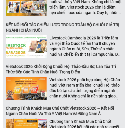
nuôi và thú y Việt Nam Không chỉ là một
triển lãm, Vietstock 2026 còn là điểm
hẹn chiến lược của ngành. Quy tụ những
đơn vị kinh doanh hàng đầu, những lãnh
đạo và nhà cung cấp trong chuỗi giá
KẾT NỐI ĐỐI TÁC CHIẾN LƯỢC TRONG TOÀN BỘ CHUỖI GIÁ TRỊ
trị ngành, Vietstock mang đến nền tảng
NGÀNH CHĂN NUÔI
kết nối toàn diện bao trùm toàn bộ chuỗi
Livestock Cambodia 2026 là Triển lãm
giá trị […]
và Hội thảo Quốc tế lần thứ 8 chuyên
ngành Chăn nuôi, Sữa, Thức ăn chăn
nuôi và Chế biến thịt tại Campuchia. Đây
được đánh giá là một trong những sự
kiện thương mại thường niên uy tín và
Vietstock 2026 Khởi Động Chuỗi Hội Thảo Đầu Bờ, Lan Tỏa Tri
đáng chú ý nhất của ngành nông nghiệp
Thức Đến Các Tỉnh Chăn Nuôi Trọng Điểm
– chăn […]
Vietstock 2026 phối hợp cùng Hội Chăn
nuôi Việt Nam triển khai chuỗi Hội thảo
đầu bờ tại các tỉnh trọng điểm ngành
chăn nuôi Không chỉ là nền tảng giao
thương hàng đầu của ngành chăn nuôi
và thú y, Vietstock còn là triển lãm duy
Chương Trình Khách Mua Chủ Chốt Vietstock 2026 – Kết Nối
nhất tại Việt Nam tổ chức thường niên
Ngành Chăn Nuôi Và Thú Y Việt Nam Và Đông Nam Á
[…]
Chương trình Khách Mua Chủ Chốt
Vietstock 2026 kết nối các nhà ra quyết