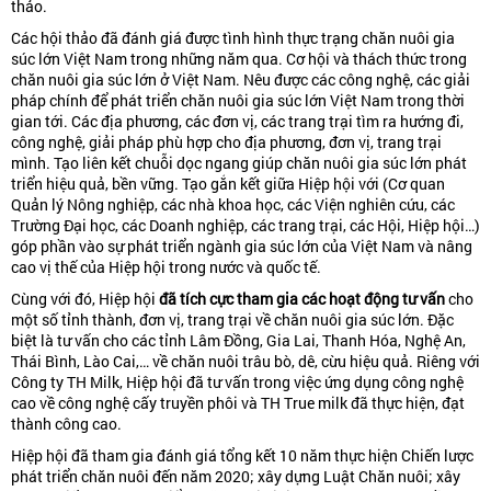
thảo.
Các hội thảo đã đánh giá được tình hình thực trạng chăn nuôi gia
súc lớn Việt Nam trong những năm qua. Cơ hội và thách thức trong
chăn nuôi gia súc lớn ở Việt Nam. Nêu được các công nghệ, các giải
pháp chính để phát triển chăn nuôi gia súc lớn Việt Nam trong thời
gian tới. Các địa phương, các đơn vị, các trang trại tìm ra hướng đi,
công nghệ, giải pháp phù hợp cho địa phương, đơn vị, trang trại
mình. Tạo liên kết chuỗi dọc ngang giúp chăn nuôi gia súc lớn phát
triển hiệu quả, bền vững. Tạo gắn kết giữa Hiệp hội với (Cơ quan
Quản lý Nông nghiệp, các nhà khoa học, các Viện nghiên cứu, các
Trường Đại học, các Doanh nghiệp, các trang trại, các Hội, Hiệp hội…)
góp phần vào sự phát triển ngành gia súc lớn của Việt Nam và nâng
cao vị thế của Hiệp hội trong nước và quốc tế.
Cùng với đó, Hiệp hội
đã tích cực tham gia các hoạt động tư vấn
cho
một số tỉnh thành, đơn vị, trang trại về chăn nuôi gia súc lớn. Đặc
biệt là tư vấn cho các tỉnh Lâm Đồng, Gia Lai, Thanh Hóa, Nghệ An,
Thái Bình, Lào Cai,… về chăn nuôi trâu bò, dê, cừu hiệu quả. Riêng với
Công ty TH Milk, Hiệp hội đã tư vấn trong việc ứng dụng công nghệ
cao về công nghệ cấy truyền phôi và TH True milk đã thực hiện, đạt
thành công cao.
Hiệp hội đã tham gia đánh giá tổng kết 10 năm thực hiện Chiến lược
phát triển chăn nuôi đến năm 2020; xây dựng Luật Chăn nuôi; xây