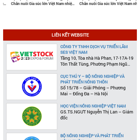
Việt Nam nhiệm
Chăn nuôi Gia súc lớn Việt Nam nhiệm
Chăn nuôi Gia súc lớn Vi
 phát triển
kỳ 2022-2027: Góp phần phát triển
kỳ 2022-2027: Góp phần p
c lớn Việt Nam
ngành Chăn nuôi gia súc lớn Việt Nam
ngành Chăn nuôi gia súc 
bền vững
bền vững
LIÊN KẾT WEBSITE
CÔNG TY TNHH DỊCH VỤ TRIỂN LÃM
SES VIỆT NAM
Tầng 10, Tòa nhà Hà Phan, 17-17A-19
Tôn Thất Tùng, Phường Phạm Ngũ
Lão, Quận 1, Tp.HCM
CỤC THÚ Y – BỘ NÔNG NGHIỆP VÀ
PHÁT TRIỂN NÔNG THÔN
Số 15/78 – Giải Phóng – Phương
Mai – Đống Đa – Hà Nội
HỌC VIỆN NÔNG NGHIỆP VIỆT NAM
GS.TS.NGƯT Nguyễn Thị Lan – Giám
đốc
BỘ NÔNG NGHIỆP VÀ PHÁT TRIỂN