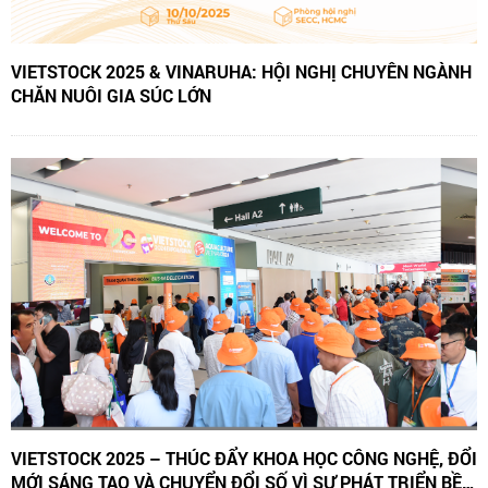
VIETSTOCK 2025 & VINARUHA: HỘI NGHỊ CHUYÊN NGÀNH
CHĂN NUÔI GIA SÚC LỚN
VIETSTOCK 2025 – THÚC ĐẨY KHOA HỌC CÔNG NGHỆ, ĐỔI
MỚI SÁNG TẠO VÀ CHUYỂN ĐỔI SỐ VÌ SỰ PHÁT TRIỂN BỀN