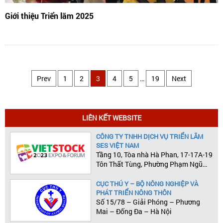
Giới thiệu Triển lãm 2025
Prev
1
2
3
4
5
…
19
Next
LIÊN KẾT WEBSITE
CÔNG TY TNHH DỊCH VỤ TRIỂN LÃM
SES VIỆT NAM
Tầng 10, Tòa nhà Hà Phan, 17-17A-19
Tôn Thất Tùng, Phường Phạm Ngũ
Lão, Quận 1, Tp.HCM
CỤC THÚ Y – BỘ NÔNG NGHIỆP VÀ
PHÁT TRIỂN NÔNG THÔN
Số 15/78 – Giải Phóng – Phương
Mai – Đống Đa – Hà Nội