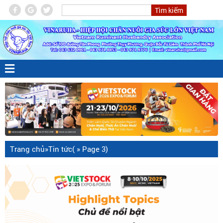
Trang chủ
»
Tin tức
( » Page 3)