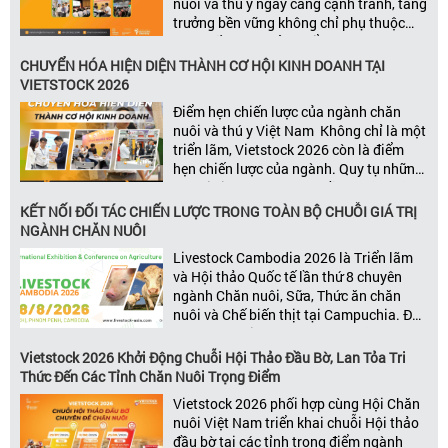
nuôi và thú y ngày càng cạnh tranh, tăng
trưởng bền vững không chỉ phụ thuộc
vào chất lượng sản phẩm hay năng lực
đổi mới, mà còn được thúc đẩy bởi khả
CHUYỂN HÓA HIỆN DIỆN THÀNH CƠ HỘI KINH DOANH TẠI
năng xây dựng các mối quan […]
VIETSTOCK 2026
Điểm hẹn chiến lược của ngành chăn
nuôi và thú y Việt Nam Không chỉ là một
triển lãm, Vietstock 2026 còn là điểm
hẹn chiến lược của ngành. Quy tụ những
đơn vị kinh doanh hàng đầu, những lãnh
đạo và nhà cung cấp trong chuỗi giá
KẾT NỐI ĐỐI TÁC CHIẾN LƯỢC TRONG TOÀN BỘ CHUỖI GIÁ TRỊ
trị ngành, Vietstock mang đến nền tảng
NGÀNH CHĂN NUÔI
kết nối toàn diện bao trùm toàn bộ chuỗi
Livestock Cambodia 2026 là Triển lãm
giá trị […]
và Hội thảo Quốc tế lần thứ 8 chuyên
ngành Chăn nuôi, Sữa, Thức ăn chăn
nuôi và Chế biến thịt tại Campuchia. Đây
được đánh giá là một trong những sự
kiện thương mại thường niên uy tín và
Vietstock 2026 Khởi Động Chuỗi Hội Thảo Đầu Bờ, Lan Tỏa Tri
đáng chú ý nhất của ngành nông nghiệp
Thức Đến Các Tỉnh Chăn Nuôi Trọng Điểm
– chăn […]
Vietstock 2026 phối hợp cùng Hội Chăn
nuôi Việt Nam triển khai chuỗi Hội thảo
đầu bờ tại các tỉnh trọng điểm ngành