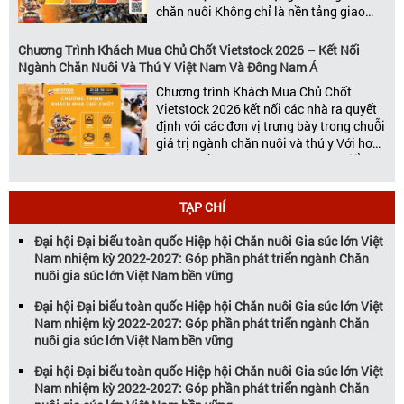
chăn nuôi Không chỉ là nền tảng giao
thương hàng đầu của ngành chăn nuôi
và thú y, Vietstock còn là triển lãm duy
Chương Trình Khách Mua Chủ Chốt Vietstock 2026 – Kết Nối
nhất tại Việt Nam tổ chức thường niên
Ngành Chăn Nuôi Và Thú Y Việt Nam Và Đông Nam Á
[…]
Chương trình Khách Mua Chủ Chốt
Vietstock 2026 kết nối các nhà ra quyết
định với các đơn vị trưng bày trong chuỗi
giá trị ngành chăn nuôi và thú y Với hơn
20 năm đồng hành cùng sự phát triển
của ngành chăn nuôi Việt Nam,
Vietstock đã khẳng định vị thế là triển […]
TẠP CHÍ
Đại hội Đại biểu toàn quốc Hiệp hội Chăn nuôi Gia súc lớn Việt
Nam nhiệm kỳ 2022-2027: Góp phần phát triển ngành Chăn
nuôi gia súc lớn Việt Nam bền vững
Đại hội Đại biểu toàn quốc Hiệp hội Chăn nuôi Gia súc lớn Việt
Nam nhiệm kỳ 2022-2027: Góp phần phát triển ngành Chăn
nuôi gia súc lớn Việt Nam bền vững
Đại hội Đại biểu toàn quốc Hiệp hội Chăn nuôi Gia súc lớn Việt
Nam nhiệm kỳ 2022-2027: Góp phần phát triển ngành Chăn