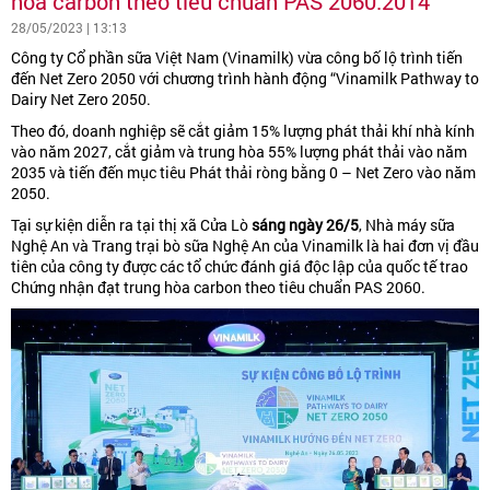
hòa carbon theo tiêu chuẩn PAS 2060:2014
28/05/2023 | 13:13
Công ty Cổ phần sữa Việt Nam (Vinamilk) vừa công bố lộ trình tiến
đến Net Zero 2050 với chương trình hành động “Vinamilk Pathway to
Dairy Net Zero 2050.
Theo đó, doanh nghiệp sẽ cắt giảm 15% lượng phát thải khí nhà kính
vào năm 2027, cắt giảm và trung hòa 55% lượng phát thải vào năm
2035 và tiến đến mục tiêu Phát thải ròng bằng 0 – Net Zero vào năm
2050.
Tại sự kiện diễn ra tại thị xã Cửa Lò
sáng ngày 26/5
, Nhà máy sữa
Nghệ An và Trang trại bò sữa Nghệ An của Vinamilk là hai đơn vị đầu
tiên của công ty được các tổ chức đánh giá độc lập của quốc tế trao
Chứng nhận đạt trung hòa carbon theo tiêu chuẩn PAS 2060.