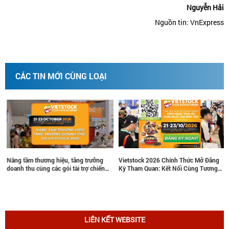
Nguyễn Hải
Nguồn tin: VnExpress
CÁC TIN MỚI CÙNG LOẠI
 tăng trưởng
Vietstock 2026 Chính Thức Mở Đăng
Gian hàng giới thiệu V
 tài trợ chiến
Ký Tham Quan: Kết Nối Cùng Tương
thảo “Ứng dụng các côn
6
Lai Ngành Chăn Nuôi Và Thú Y
chăn nuôi gia súc lớn n
xanh, an toàn, bền vững
tại ILDEX 2026 đã thành
LIÊN KẾT WEBSITE