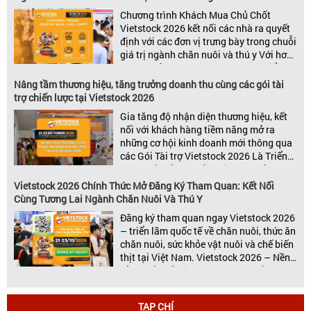
[…]
Chương trình Khách Mua Chủ Chốt
Vietstock 2026 kết nối các nhà ra quyết
định với các đơn vị trưng bày trong chuỗi
giá trị ngành chăn nuôi và thú y Với hơn
20 năm đồng hành cùng sự phát triển
của ngành chăn nuôi Việt Nam,
Nâng tầm thương hiệu, tăng trưởng doanh thu cùng các gói tài
Vietstock đã khẳng định vị thế là triển […]
trợ chiến lược tại Vietstock 2026
Gia tăng độ nhận diện thương hiệu, kết
nối với khách hàng tiềm năng mở ra
những cơ hội kinh doanh mới thông qua
các Gói Tài trợ Vietstock 2026 Là Triển
lãm Quốc tế hàng đầu Việt Nam về
chuyên ngành Chăn nuôi, Thức ăn chăn
Vietstock 2026 Chính Thức Mở Đăng Ký Tham Quan: Kết Nối
nuôi và Chế biến thịt, Vietstock Expo &
Cùng Tương Lai Ngành Chăn Nuôi Và Thú Y
[…]
Đăng ký tham quan ngay Vietstock 2026
– triển lãm quốc tế về chăn nuôi, thức ăn
chăn nuôi, sức khỏe vật nuôi và chế biến
thịt tại Việt Nam. Vietstock 2026 – Nền
Tảng Kết Nối Kinh Doanh Hàng Đầu Cho
Ngành Chăn Nuôi và Thú Y Diễn ra từ
ngày 21 – 23 […]
TẠP CHÍ