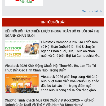
Xem chi tiết
TIN TỨC NỔI BẬT
KẾT NỐI ĐỐI TÁC CHIẾN LƯỢC TRONG TOÀN BỘ CHUỖI GIÁ TRỊ
NGÀNH CHĂN NUÔI
Livestock Cambodia 2026 là Triển lãm
và Hội thảo Quốc tế lần thứ 8 chuyên
ngành Chăn nuôi, Sữa, Thức ăn chăn
nuôi và Chế biến thịt tại Campuchia. Đây
được đánh giá là một trong những sự
kiện thương mại thường niên uy tín và
Vietstock 2026 Khởi Động Chuỗi Hội Thảo Đầu Bờ, Lan Tỏa Tri
đáng chú ý nhất của ngành nông nghiệp
Thức Đến Các Tỉnh Chăn Nuôi Trọng Điểm
– chăn […]
Vietstock 2026 phối hợp cùng Hội Chăn
nuôi Việt Nam triển khai chuỗi Hội thảo
đầu bờ tại các tỉnh trọng điểm ngành
chăn nuôi Không chỉ là nền tảng giao
thương hàng đầu của ngành chăn nuôi
và thú y, Vietstock còn là triển lãm duy
Chương Trình Khách Mua Chủ Chốt Vietstock 2026 – Kết Nối
nhất tại Việt Nam tổ chức thường niên
Ngành Chăn Nuôi Và Thú Y Việt Nam Và Đông Nam Á