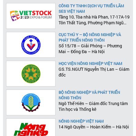
CÔNG TY TNHH DỊCH VỤ TRIỂN LÃM
SES VIỆT NAM
Tầng 10, Tòa nhà Hà Phan, 17-17A-19
Tôn Thất Tùng, Phường Phạm Ngũ
Lão, Quận 1, Tp.HCM
CỤC THÚ Y – BỘ NÔNG NGHIỆP VÀ
PHÁT TRIỂN NÔNG THÔN
Số 15/78 – Giải Phóng – Phương
Mai – Đống Đa – Hà Nội
HỌC VIỆN NÔNG NGHIỆP VIỆT NAM
GS.TS.NGƯT Nguyễn Thị Lan – Giám
đốc
BỘ NÔNG NGHIỆP VÀ PHÁT TRIỂN
NÔNG THÔN
Ngô Thế Hiên – Giám đốc Trung tâm
Tin học và Thống kê
NÔNG NGHIỆP VIỆT NAM
14 Ngô Quyền – Hoàn Kiếm – Hà Nội