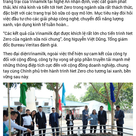
trang trại của Vinamilk tại Nghệ An nhận định, việc cắt giảm phát
thải, khí nhà kính và tiến tới Net Zero trong ngành sữa rất thách thức,
đặc biệt với các trang trại bò sữa có quy mô lớn. Mục tiêu này đòi hỏi
việc đầu tư cho các giải pháp công nghệ, chuyển đổi năng lượng
xanh, vận dụng kinh tế tuần hoàn…
“Các kết quả của Vinamilk đạt được khích lệ rất lớn cho tiến trình Net
Zero của ngành sữa nói chung”, ông Nguyễn Việt Dũng, Tổng giám
đốc Bureau Veritas đánh giá.
Theo đại diệnVinamilk, ngoài việc thể hiện sự cam kết của công ty
đối với cộng đồng, công ty hy vọng sẽ góp phần truyền tải mạnh mẽ
những thông điệp tích cực đến với cộng đồng doanh nghiệp, chung
tay cùng Chính phủ trên hành trình Net Zero cho tương lai xanh, bền
vững sau này.