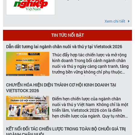
Xem chi tiết
TIN TỨC NỔI BẬT
Dẫn dắt tương lai ngành chăn nuôi và thú y tại Vietstock 2026
Thúc đẩy hợp tác chiến lược và mở rộng
kinh doanh Trong bối cảnh ngành chăn
nuôi và thú y ngày càng cạnh tranh, tăng
trưởng bền vững không chỉ phụ thuộc
vào chất lượng sản phẩm hay năng lực
đổi mới, mà còn được thúc đẩy bởi khả
CHUYỂN HÓA HIỆN DIỆN THÀNH CƠ HỘI KINH DOANH TẠI
năng xây dựng các mối quan […]
VIETSTOCK 2026
Điểm hẹn chiến lược của ngành chăn
nuôi và thú y Việt Nam Không chỉ là một
triển lãm, Vietstock 2026 còn là điểm
hẹn chiến lược của ngành. Quy tụ những
đơn vị kinh doanh hàng đầu, những lãnh
đạo và nhà cung cấp trong chuỗi giá
KẾT NỐI ĐỐI TÁC CHIẾN LƯỢC TRONG TOÀN BỘ CHUỖI GIÁ TRỊ
trị ngành, Vietstock mang đến nền tảng
NGÀNH CHĂN NUÔI