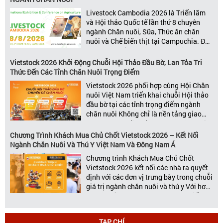
kết nối toàn diện bao trùm toàn bộ chuỗi
Livestock Cambodia 2026 là Triển lãm
giá trị […]
và Hội thảo Quốc tế lần thứ 8 chuyên
ngành Chăn nuôi, Sữa, Thức ăn chăn
nuôi và Chế biến thịt tại Campuchia. Đây
được đánh giá là một trong những sự
kiện thương mại thường niên uy tín và
Vietstock 2026 Khởi Động Chuỗi Hội Thảo Đầu Bờ, Lan Tỏa Tri
đáng chú ý nhất của ngành nông nghiệp
Thức Đến Các Tỉnh Chăn Nuôi Trọng Điểm
– chăn […]
Vietstock 2026 phối hợp cùng Hội Chăn
nuôi Việt Nam triển khai chuỗi Hội thảo
đầu bờ tại các tỉnh trọng điểm ngành
chăn nuôi Không chỉ là nền tảng giao
thương hàng đầu của ngành chăn nuôi
và thú y, Vietstock còn là triển lãm duy
Chương Trình Khách Mua Chủ Chốt Vietstock 2026 – Kết Nối
nhất tại Việt Nam tổ chức thường niên
Ngành Chăn Nuôi Và Thú Y Việt Nam Và Đông Nam Á
[…]
Chương trình Khách Mua Chủ Chốt
Vietstock 2026 kết nối các nhà ra quyết
định với các đơn vị trưng bày trong chuỗi
giá trị ngành chăn nuôi và thú y Với hơn
20 năm đồng hành cùng sự phát triển
của ngành chăn nuôi Việt Nam,
Vietstock đã khẳng định vị thế là triển […]
TẠP CHÍ