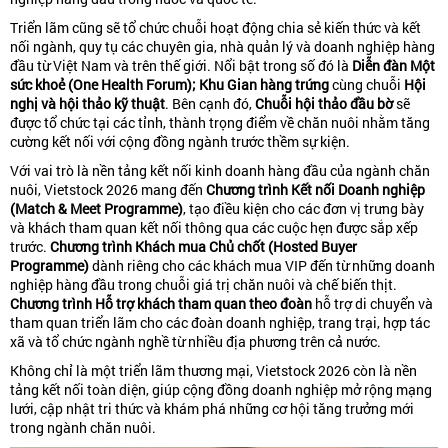
Triển lãm cũng sẽ tổ chức chuỗi hoạt động chia sẻ kiến thức và kết
nối ngành, quy tụ các chuyên gia, nhà quản lý và doanh nghiệp hàng
đầu từ Việt Nam và trên thế giới. Nổi bật trong số đó là
Diễn đàn Một
sức khoẻ (One Health Forum);
Khu Gian hàng trứng
cùng chuỗi
Hội
nghị và hội thảo kỹ thuật
. Bên cạnh đó,
Chuỗi hội thảo đầu bờ
sẽ
được tổ chức tại các tỉnh, thành trọng điểm về chăn nuôi nhằm tăng
cường kết nối với cộng đồng ngành trước thềm sự kiện.
Với vai trò là nền tảng kết nối kinh doanh hàng đầu của ngành chăn
nuôi, Vietstock 2026 mang đến
Chương trình Kết nối Doanh nghiệp
(Match & Meet Programme)
, tạo điều kiện cho các đơn vị trưng bày
và khách tham quan kết nối thông qua các cuộc hẹn được sắp xếp
trước.
Chương trình Khách mua Chủ chốt (Hosted Buyer
Programme)
dành riêng cho các khách mua VIP đến từ những doanh
nghiệp hàng đầu trong chuỗi giá trị chăn nuôi và chế biến thịt.
Chương trình Hỗ trợ khách tham quan theo đoàn
hỗ trợ di chuyển và
tham quan triển lãm cho các đoàn doanh nghiệp, trang trại, hợp tác
xã và tổ chức ngành nghề từ nhiều địa phương trên cả nước.
Không chỉ là một triển lãm thương mại, Vietstock 2026 còn là nền
tảng kết nối toàn diện, giúp cộng đồng doanh nghiệp mở rộng mạng
lưới, cập nhật tri thức và khám phá những cơ hội tăng trưởng mới
trong ngành chăn nuôi.