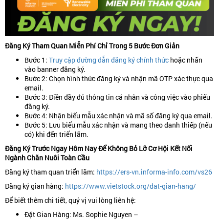
Đăng Ký Tham Quan Miễn Phí Chỉ Trong 5 Bước Đơn Giản
Bước 1:
Truy cập đường dẫn đăng ký chính thức
hoặc nhấn
vào banner đăng ký.
Bước 2: Chọn hình thức đăng ký và nhận mã OTP xác thực qua
email.
Bước 3: Điền đầy đủ thông tin cá nhân và công việc vào phiếu
đăng ký.
Bước 4: Nhận biểu mẫu xác nhận và mã số đăng ký qua email.
Bước 5: Lưu biểu mẫu xác nhận và mang theo danh thiếp (nếu
có) khi đến triển lãm.
Đăng Ký Trước Ngay Hôm Nay Để Không Bỏ Lỡ Cơ Hội Kết Nối
Ngành Chăn Nuôi Toàn Cầu
Đăng ký tham quan triển lãm:
https://ers-vn.informa-info.com/vs26
Đăng ký gian hàng:
https://www.vietstock.org/dat-gian-hang/
Để biết thêm chi tiết, quý vị vui lòng liên hệ:
Đặt Gian Hàng: Ms. Sophie Nguyen –