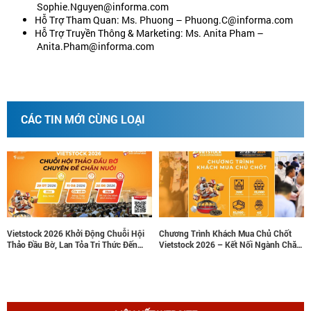
Sophie.Nguyen@informa.com
Hỗ Trợ Tham Quan: Ms. Phuong – Phuong.C@informa.com
Hỗ Trợ Truyền Thông & Marketing: Ms. Anita Pham –
Anita.Pham@informa.com
CÁC TIN MỚI CÙNG LOẠI
Vietstock 2026 Khởi Động Chuỗi Hội
Chương Trình Khách Mua Chủ Chốt
Thảo Đầu Bờ, Lan Tỏa Tri Thức Đến
Vietstock 2026 – Kết Nối Ngành Chăn
Các Tỉnh Chăn Nuôi Trọng Điểm
Nuôi Và Thú Y Việt Nam Và Đông Nam
Á