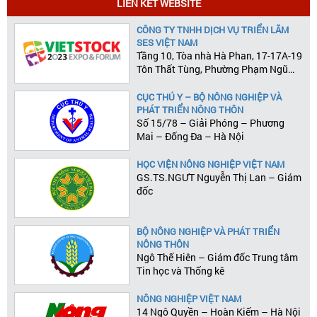
LIÊN KẾT WEBSITE
CÔNG TY TNHH DỊCH VỤ TRIỂN LÃM
SES VIỆT NAM
Tầng 10, Tòa nhà Hà Phan, 17-17A-19
Tôn Thất Tùng, Phường Phạm Ngũ
Lão, Quận 1, Tp.HCM
CỤC THÚ Y – BỘ NÔNG NGHIỆP VÀ
PHÁT TRIỂN NÔNG THÔN
Số 15/78 – Giải Phóng – Phương
Mai – Đống Đa – Hà Nội
HỌC VIỆN NÔNG NGHIỆP VIỆT NAM
GS.TS.NGƯT Nguyễn Thị Lan – Giám
đốc
BỘ NÔNG NGHIỆP VÀ PHÁT TRIỂN
NÔNG THÔN
Ngô Thế Hiên – Giám đốc Trung tâm
Tin học và Thống kê
NÔNG NGHIỆP VIỆT NAM
14 Ngô Quyền – Hoàn Kiếm – Hà Nội