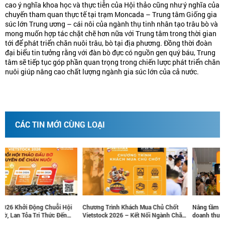
cao ý nghĩa khoa học và thực tiễn của Hội thảo cũng như ý nghĩa của
chuyến tham quan thực tế tại trạm Moncada – Trung tâm Giống gia
súc lớn Trung ương – cái nôi của ngành thụ tinh nhân tạo trâu bò và
mong muốn hợp tác chặt chẽ hơn nữa với Trung tâm trong thời gian
tới để phát triển chăn nuôi trâu, bò tại địa phương. Đồng thời đoàn
đại biểu tin tưởng rằng với đàn bò đực có nguồn gen quý báu, Trung
tâm sẽ tiếp tục góp phần quan trọng trong chiến lược phát triển chăn
nuôi giúp nâng cao chất lượng ngành gia súc lớn của cả nước.
CÁC TIN MỚI CÙNG LOẠI
ỗi Hội
Chương Trình Khách Mua Chủ Chốt
Nâng tầm thương hiệu, tăng trư
 Đến
Vietstock 2026 – Kết Nối Ngành Chăn
doanh thu cùng các gói tài trợ c
ểm
Nuôi Và Thú Y Việt Nam Và Đông Nam
lược tại Vietstock 2026