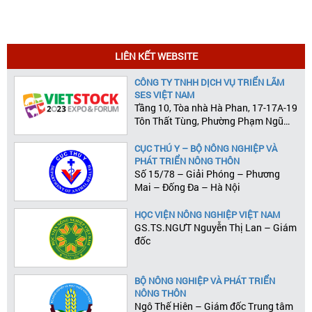
Á
LIÊN KẾT WEBSITE
CÔNG TY TNHH DỊCH VỤ TRIỂN LÃM
SES VIỆT NAM
Tầng 10, Tòa nhà Hà Phan, 17-17A-19
Tôn Thất Tùng, Phường Phạm Ngũ
Lão, Quận 1, Tp.HCM
CỤC THÚ Y – BỘ NÔNG NGHIỆP VÀ
PHÁT TRIỂN NÔNG THÔN
Số 15/78 – Giải Phóng – Phương
Mai – Đống Đa – Hà Nội
HỌC VIỆN NÔNG NGHIỆP VIỆT NAM
GS.TS.NGƯT Nguyễn Thị Lan – Giám
đốc
BỘ NÔNG NGHIỆP VÀ PHÁT TRIỂN
NÔNG THÔN
Ngô Thế Hiên – Giám đốc Trung tâm