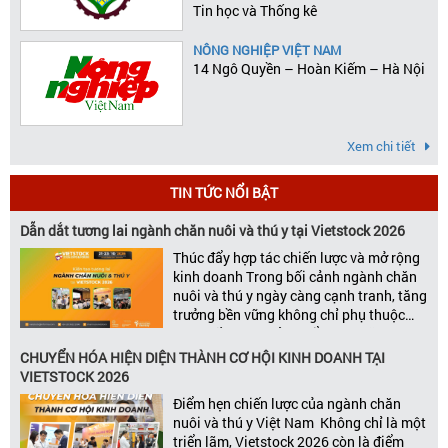
Tin học và Thống kê
NÔNG NGHIỆP VIỆT NAM
14 Ngô Quyền – Hoàn Kiếm – Hà Nội
Xem chi tiết
TIN TỨC NỔI BẬT
Dẫn dắt tương lai ngành chăn nuôi và thú y tại Vietstock 2026
Thúc đẩy hợp tác chiến lược và mở rộng
kinh doanh Trong bối cảnh ngành chăn
nuôi và thú y ngày càng cạnh tranh, tăng
trưởng bền vững không chỉ phụ thuộc
vào chất lượng sản phẩm hay năng lực
đổi mới, mà còn được thúc đẩy bởi khả
CHUYỂN HÓA HIỆN DIỆN THÀNH CƠ HỘI KINH DOANH TẠI
năng xây dựng các mối quan […]
VIETSTOCK 2026
Điểm hẹn chiến lược của ngành chăn
nuôi và thú y Việt Nam Không chỉ là một
triển lãm, Vietstock 2026 còn là điểm