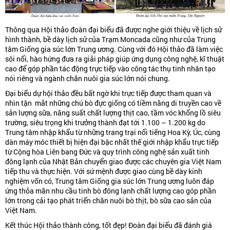
Thông qua Hội thảo đoàn đại biểu đã được nghe giới thiệu về lịch sử
hình thành, bề dày lịch sử của Trạm Moncada cũng như của Trung
tâm Giống gia súc lớn Trung ương. Cùng với đó Hội thảo đã làm việc
sôi nổi, hào hứng đưa ra giải pháp giúp ứng dụng công nghệ, kĩ thuật
cao để góp phần tác động trực tiếp vào công tác thụ tinh nhân tạo
nói riêng và ngành chăn nuôi gia súc lớn nói chung.
Đại biểu dự hội thảo đều bất ngờ khi trực tiếp được tham quan và
nhìn tận mắt những chú bò đực giống có tiềm năng di truyền cao về
sản lượng sữa, năng suất chất lượng thịt cao, tầm vóc khổng lồ siêu
trường, siêu trọng khi trưởng thành đạt tới 1.100 – 1.200 kg do
Trung tâm nhập khẩu từ những trang trại nổi tiếng Hoa Kỳ, Úc, cùng
dàn máy móc thiết bị hiện đại bậc nhất thế giới nhập khẩu trực tiếp
từ Cộng hòa Liên bang Đức và quy trình công nghệ sản xuất tinh
đông lạnh của Nhật Bản chuyển giao được các chuyên gia Việt Nam
tiếp thu và thực hiện. Với sứ mệnh được giao cùng bề dày kinh
nghiệm vốn có, Trung tâm Giống gia súc lớn Trung ương luôn đáp
ứng thỏa mãn nhu cầu tinh bò đông lạnh chất lượng cao góp phần
lớn trong cải tạo phát triển chăn nuôi bò thịt, bò sữa cao sản của
Việt Nam.
Kết thúc Hội thảo thành công, tốt đẹp! Đoàn đại biểu đã đánh giá