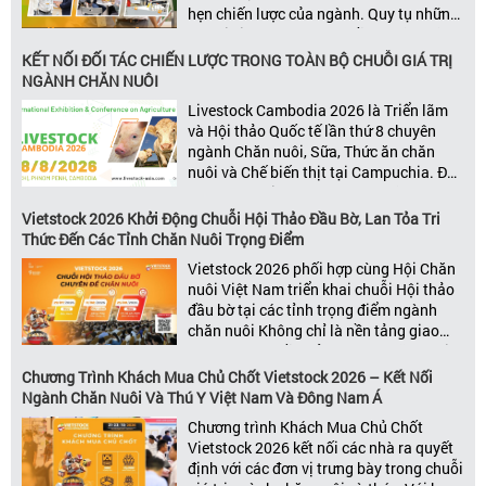
hẹn chiến lược của ngành. Quy tụ những
đơn vị kinh doanh hàng đầu, những lãnh
đạo và nhà cung cấp trong chuỗi giá
KẾT NỐI ĐỐI TÁC CHIẾN LƯỢC TRONG TOÀN BỘ CHUỖI GIÁ TRỊ
trị ngành, Vietstock mang đến nền tảng
NGÀNH CHĂN NUÔI
kết nối toàn diện bao trùm toàn bộ chuỗi
Livestock Cambodia 2026 là Triển lãm
giá trị […]
và Hội thảo Quốc tế lần thứ 8 chuyên
ngành Chăn nuôi, Sữa, Thức ăn chăn
nuôi và Chế biến thịt tại Campuchia. Đây
được đánh giá là một trong những sự
kiện thương mại thường niên uy tín và
Vietstock 2026 Khởi Động Chuỗi Hội Thảo Đầu Bờ, Lan Tỏa Tri
đáng chú ý nhất của ngành nông nghiệp
Thức Đến Các Tỉnh Chăn Nuôi Trọng Điểm
– chăn […]
Vietstock 2026 phối hợp cùng Hội Chăn
nuôi Việt Nam triển khai chuỗi Hội thảo
đầu bờ tại các tỉnh trọng điểm ngành
chăn nuôi Không chỉ là nền tảng giao
thương hàng đầu của ngành chăn nuôi
và thú y, Vietstock còn là triển lãm duy
Chương Trình Khách Mua Chủ Chốt Vietstock 2026 – Kết Nối
nhất tại Việt Nam tổ chức thường niên
Ngành Chăn Nuôi Và Thú Y Việt Nam Và Đông Nam Á
[…]
Chương trình Khách Mua Chủ Chốt
Vietstock 2026 kết nối các nhà ra quyết
định với các đơn vị trưng bày trong chuỗi