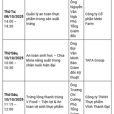
Ông
Nguyễn
Thứ Tư,
Văn
Quản lý an toàn thực
Công ty Cổ
08/10/2025
Ngà
phẩm trong sản xuất
phần Mebi
14:00 –
Phó
trứng
Farm
14:30
Tổng
Giám
đốc
Ông
Bùi
Thứ Sáu,
Văn
An toàn sinh học – Chìa
10/10/2025
Minh
khóa năng suất trong
TAFA Group
10:00 –
Bảo
chăn nuôi hiện đại
10:30
Giám
đốc Kỹ
thuật
Ông
Trương
Thứ Sáu,
Chí
Trứng lỏng thanh trùng
Công ty TNHH
10/10/2025
Cường
V.Food – Tiện lợi & An
Thực phẩm
11:15 –
Phó
toàn vệ sinh thực phẩm
Vĩnh Thành Đạt
12:00
Tổng
Giám