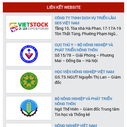
LIÊN KẾT WEBSITE
CÔNG TY TNHH DỊCH VỤ TRIỂN LÃM
SES VIỆT NAM
Tầng 10, Tòa nhà Hà Phan, 17-17A-19
Tôn Thất Tùng, Phường Phạm Ngũ
Lão, Quận 1, Tp.HCM
CỤC THÚ Y – BỘ NÔNG NGHIỆP VÀ
PHÁT TRIỂN NÔNG THÔN
Số 15/78 – Giải Phóng – Phương
Mai – Đống Đa – Hà Nội
HỌC VIỆN NÔNG NGHIỆP VIỆT NAM
GS.TS.NGƯT Nguyễn Thị Lan – Giám
đốc
BỘ NÔNG NGHIỆP VÀ PHÁT TRIỂN
NÔNG THÔN
Ngô Thế Hiên – Giám đốc Trung tâm
Tin học và Thống kê
NÔNG NGHIỆP VIỆT NAM