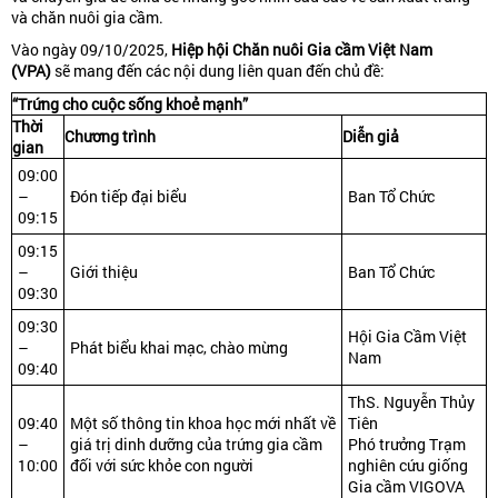
và chăn nuôi gia cầm.
Vào ngày 09/10/2025,
Hiệp hội Chăn nuôi Gia cầm Việt Nam
(VPA)
sẽ mang đến các nội dung liên quan đến chủ đề:
“Trứng cho cuộc sống khoẻ mạnh”
Thời
Chương trình
Diễn giả
gian
09:00
–
Đón tiếp đại biểu
Ban Tổ Chức
09:15
09:15
–
Giới thiệu
Ban Tổ Chức
09:30
09:30
Hội Gia Cầm Việt
–
Phát biểu khai mạc, chào mừng
Nam
09:40
ThS. Nguyễn Thủy
09:40
Một số thông tin khoa học mới nhất về
Tiên
–
giá trị dinh dưỡng của trứng gia cầm
Phó trưởng Trạm
10:00
đối với sức khỏe con người
nghiên cứu giống
Gia cầm VIGOVA