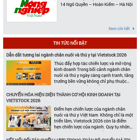
14 Ngô Quyền – Hoàn Kiếm – Hà Nội
Xem chi tiết
TIN TỨC NỔI BẬT
Dẫn dắt tương lai ngành chăn nuôi và thú y tại Vietstock 2026
Thúc đẩy hợp tác chiến lược và mở rộng
kinh doanh Trong bối cảnh ngành chăn
nuôi và thú y ngày càng cạnh tranh, tăng
trưởng bền vững không chỉ phụ thuộc
vào chất lượng sản phẩm hay năng lực
đổi mới, mà còn được thúc đẩy bởi khả
CHUYỂN HÓA HIỆN DIỆN THÀNH CƠ HỘI KINH DOANH TẠI
năng xây dựng các mối quan […]
VIETSTOCK 2026
Điểm hẹn chiến lược của ngành chăn
nuôi và thú y Việt Nam Không chỉ là một
triển lãm, Vietstock 2026 còn là điểm
hẹn chiến lược của ngành. Quy tụ những
đơn vị kinh doanh hàng đầu, những lãnh
đạo và nhà cung cấp trong chuỗi giá