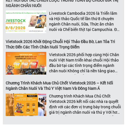
KẾT NỐI ĐỐI TÁC CHIẾN LƯỢC TRONG TOÀN BỘ CHUỖI GIÁ TRỊ
trị ngành, Vietstock mang đến nền tảng
NGÀNH CHĂN NUÔI
kết nối toàn diện bao trùm toàn bộ chuỗi
Livestock Cambodia 2026 là Triển lãm
giá trị […]
và Hội thảo Quốc tế lần thứ 8 chuyên
ngành Chăn nuôi, Sữa, Thức ăn chăn
nuôi và Chế biến thịt tại Campuchia. Đây
được đánh giá là một trong những sự
kiện thương mại thường niên uy tín và
Vietstock 2026 Khởi Động Chuỗi Hội Thảo Đầu Bờ, Lan Tỏa Tri
đáng chú ý nhất của ngành nông nghiệp
Thức Đến Các Tỉnh Chăn Nuôi Trọng Điểm
– chăn […]
Vietstock 2026 phối hợp cùng Hội Chăn
nuôi Việt Nam triển khai chuỗi Hội thảo
đầu bờ tại các tỉnh trọng điểm ngành
chăn nuôi Không chỉ là nền tảng giao
thương hàng đầu của ngành chăn nuôi
và thú y, Vietstock còn là triển lãm duy
Chương Trình Khách Mua Chủ Chốt Vietstock 2026 – Kết Nối
nhất tại Việt Nam tổ chức thường niên
Ngành Chăn Nuôi Và Thú Y Việt Nam Và Đông Nam Á
[…]
Chương trình Khách Mua Chủ Chốt
Vietstock 2026 kết nối các nhà ra quyết
định với các đơn vị trưng bày trong chuỗi
giá trị ngành chăn nuôi và thú y Với hơn
20 năm đồng hành cùng sự phát triển
của ngành chăn nuôi Việt Nam,