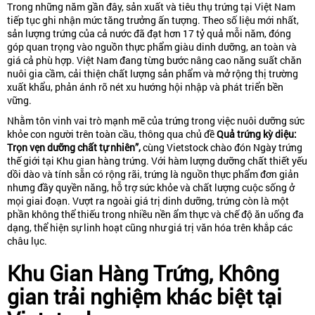
Trong những năm gần đây, sản xuất và tiêu thụ trứng tại Việt Nam
tiếp tục ghi nhận mức tăng trưởng ấn tượng. Theo số liệu mới nhất,
sản lượng trứng của cả nước đã đạt hơn 17 tỷ quả mỗi năm, đóng
góp quan trọng vào nguồn thực phẩm giàu dinh dưỡng, an toàn và
giá cả phù hợp. Việt Nam đang từng bước nâng cao năng suất chăn
nuôi gia cầm, cải thiện chất lượng sản phẩm và mở rộng thị trường
xuất khẩu, phản ánh rõ nét xu hướng hội nhập và phát triển bền
vững.
Nhằm tôn vinh vai trò mạnh mẽ của trứng trong việc nuôi dưỡng sức
khỏe con người trên toàn cầu, thông qua chủ đề
Quả trứng kỳ diệu:
Trọn vẹn dưỡng chất tự nhiên”,
cùng Vietstock chào đón Ngày trứng
thế giới tại Khu gian hàng trứng. Với hàm lượng dưỡng chất thiết yếu
dồi dào và tính sẵn có rộng rãi, trứng là nguồn thực phẩm đơn giản
nhưng đầy quyền năng, hỗ trợ sức khỏe và chất lượng cuộc sống ở
mọi giai đoạn. Vượt ra ngoài giá trị dinh dưỡng, trứng còn là một
phần không thể thiếu trong nhiều nền ẩm thực và chế độ ăn uống đa
dạng, thể hiện sự linh hoạt cũng như giá trị văn hóa trên khắp các
châu lục.
Khu Gian Hàng Trứng, Không
gian trải nghiệm khác biệt tại