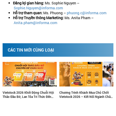
Đăng ký gian hàng:
Ms. Sophie Nguyen –
Sophie.Nguyen@informa.com
Hỗ trợ tham quan:
Ms. Phuong –
phuong.c@informa.com
Hỗ trợ Truyền thông Marketing:
Ms. Anita Pham –
Anita.pham@informa.com
CÁC TIN MỚI CÙNG LOẠI
Chuỗi Hội
Chương Trình Khách Mua Chủ Chốt
Nâng tầm thương hiệu, tăng 
hức Đến
Vietstock 2026 – Kết Nối Ngành Chăn
doanh thu cùng các gói tài tr
Điểm
Nuôi Và Thú Y Việt Nam Và Đông Nam
lược tại Vietstock 2026
Á