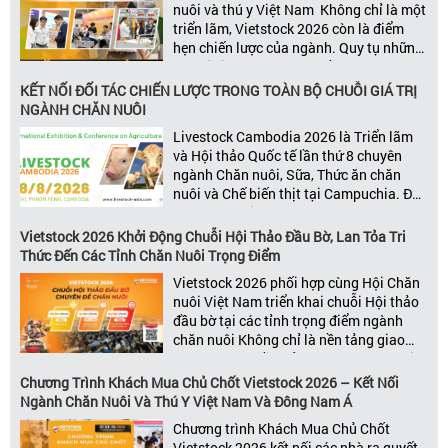
nuôi và thú y Việt Nam Không chỉ là một
triển lãm, Vietstock 2026 còn là điểm
hẹn chiến lược của ngành. Quy tụ những
đơn vị kinh doanh hàng đầu, những lãnh
đạo và nhà cung cấp trong chuỗi giá
KẾT NỐI ĐỐI TÁC CHIẾN LƯỢC TRONG TOÀN BỘ CHUỖI GIÁ TRỊ
trị ngành, Vietstock mang đến nền tảng
NGÀNH CHĂN NUÔI
kết nối toàn diện bao trùm toàn bộ chuỗi
Livestock Cambodia 2026 là Triển lãm
giá trị […]
và Hội thảo Quốc tế lần thứ 8 chuyên
ngành Chăn nuôi, Sữa, Thức ăn chăn
nuôi và Chế biến thịt tại Campuchia. Đây
được đánh giá là một trong những sự
kiện thương mại thường niên uy tín và
Vietstock 2026 Khởi Động Chuỗi Hội Thảo Đầu Bờ, Lan Tỏa Tri
đáng chú ý nhất của ngành nông nghiệp
Thức Đến Các Tỉnh Chăn Nuôi Trọng Điểm
– chăn […]
Vietstock 2026 phối hợp cùng Hội Chăn
nuôi Việt Nam triển khai chuỗi Hội thảo
đầu bờ tại các tỉnh trọng điểm ngành
chăn nuôi Không chỉ là nền tảng giao
thương hàng đầu của ngành chăn nuôi
và thú y, Vietstock còn là triển lãm duy
Chương Trình Khách Mua Chủ Chốt Vietstock 2026 – Kết Nối
nhất tại Việt Nam tổ chức thường niên
Ngành Chăn Nuôi Và Thú Y Việt Nam Và Đông Nam Á
[…]
Chương trình Khách Mua Chủ Chốt
Vietstock 2026 kết nối các nhà ra quyết