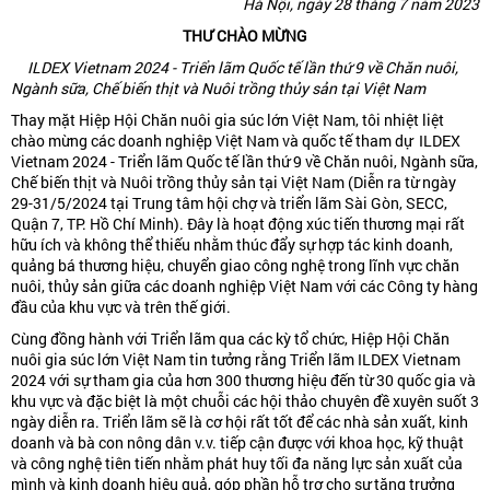
Hà Nội, ngày 28 tháng 7 năm 2023
THƯ CHÀO MỪNG
ILDEX Vietnam 2024 - Triển lãm Quốc tế lần thứ 9 về Chăn nuôi,
Ngành sữa, Chế biến thịt và Nuôi trồng thủy sản tại Việt Nam
Thay mặt Hiệp Hội Chăn nuôi gia súc lớn Việt Nam, tôi nhiệt liệt
chào mừng các doanh nghiệp Việt Nam và quốc tế tham dự ILDEX
Vietnam 2024 - Triển lãm Quốc tế lần thứ 9 về Chăn nuôi, Ngành sữa,
Chế biến thịt và Nuôi trồng thủy sản tại Việt Nam (Diễn ra từ ngày
29-31/5/2024 tại Trung tâm hội chợ và triển lãm Sài Gòn, SECC,
Quận 7, TP. Hồ Chí Minh). Đây là hoạt động xúc tiến thương mại rất
hữu ích và không thể thiếu nhằm thúc đẩy sự hợp tác kinh doanh,
quảng bá thương hiệu, chuyển giao công nghệ trong lĩnh vực chăn
nuôi, thủy sản giữa các doanh nghiệp Việt Nam với các Công ty hàng
đầu của khu vực và trên thế giới.
Cùng đồng hành với Triển lãm qua các kỳ tổ chức, Hiệp Hội Chăn
nuôi gia súc lớn Việt Nam tin tưởng rằng Triển lãm ILDEX Vietnam
2024 với sự tham gia của hơn 300 thương hiệu đến từ 30 quốc gia và
khu vực và đặc biệt là một chuỗi các hội thảo chuyên đề xuyên suốt 3
ngày diễn ra. Triển lãm sẽ là cơ hội rất tốt để các nhà sản xuất, kinh
doanh và bà con nông dân v.v. tiếp cận được với khoa học, kỹ thuật
và công nghệ tiên tiến nhằm phát huy tối đa năng lực sản xuất của
mình và kinh doanh hiêu quả, góp phần hỗ trợ cho sự tăng trưởng