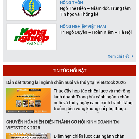
NÔNG THÔN
Ngô Thế Hiên – Giám đốc Trung tâm
Tin học và Thống kê
NÔNG NGHIỆP VIỆT NAM
14 Ngô Quyền – Hoàn Kiếm – Hà Nội
Xem chi tiết
TIN TỨC NỔI BẬT
Dẫn dắt tương lai ngành chăn nuôi và thú y tại Vietstock 2026
Thúc đẩy hợp tác chiến lược và mở rộng
kinh doanh Trong bối cảnh ngành chăn
nuôi và thú y ngày càng cạnh tranh, tăng
trưởng bền vững không chỉ phụ thuộc
vào chất lượng sản phẩm hay năng lực
đổi mới, mà còn được thúc đẩy bởi khả
CHUYỂN HÓA HIỆN DIỆN THÀNH CƠ HỘI KINH DOANH TẠI
năng xây dựng các mối quan […]
VIETSTOCK 2026
Điểm hẹn chiến lược của ngành chăn