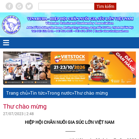
Trang chủ
»
Tin tức
»
Trong nước
»
Thư chào mừng
Thư chào mừng
27/07/2023 | 2:48
HIỆP HỘI CHĂN NUÔI GIA SÚC LỚN VIỆT NAM
--------