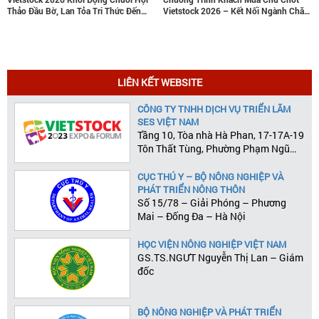
u Bờ, Lan Tỏa Tri Thức Đến
Vietstock 2026 – Kết Nối Ngành Chăn
doanh thu 
h Chăn Nuôi Trọng Điểm
Nuôi Và Thú Y Việt Nam Và Đông Nam
lược tại V
Á
LIÊN KẾT WEBSITE
CÔNG TY TNHH DỊCH VỤ TRIỂN LÃM
SES VIỆT NAM
Tầng 10, Tòa nhà Hà Phan, 17-17A-19
Tôn Thất Tùng, Phường Phạm Ngũ
Lão, Quận 1, Tp.HCM
CỤC THÚ Y – BỘ NÔNG NGHIỆP VÀ
PHÁT TRIỂN NÔNG THÔN
Số 15/78 – Giải Phóng – Phương
Mai – Đống Đa – Hà Nội
HỌC VIỆN NÔNG NGHIỆP VIỆT NAM
GS.TS.NGƯT Nguyễn Thị Lan – Giám
đốc
BỘ NÔNG NGHIỆP VÀ PHÁT TRIỂN