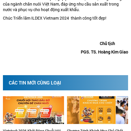
của ngành chăn nuôi Việt Nam, đáp ứng nhu cầu sản xuất trong
nước và phục vụ cho hoạt động xuất khẩu.
Chúc Triển lãm ILDEX Vietnam 2024 thành công tốt đẹp!
Chủ tịch
PGS. TS. Hoàng Kim Giao
CÁC TIN MỚI CÙNG LOẠI
ck 2026 Khởi Động Chuỗi Hội
Chương Trình Khách Mua Chủ Chốt
Nâng tầm 