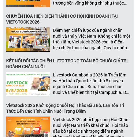
trưởng bền vững không chỉ phụ thuộc
vào chất lượng sản phẩm hay năng lực
đổi mới, mà còn được thúc đẩy bởi khả
CHUYỂN HÓA HIỆN DIỆN THÀNH CƠ HỘI KINH DOANH TẠI
năng xây dựng các mối quan […]
VIETSTOCK 2026
Điểm hẹn chiến lược của ngành chăn
nuôi và thú y Việt Nam Không chỉ là một
triển lãm, Vietstock 2026 còn là điểm
hẹn chiến lược của ngành. Quy tụ những
đơn vị kinh doanh hàng đầu, những lãnh
đạo và nhà cung cấp trong chuỗi giá
KẾT NỐI ĐỐI TÁC CHIẾN LƯỢC TRONG TOÀN BỘ CHUỖI GIÁ TRỊ
trị ngành, Vietstock mang đến nền tảng
NGÀNH CHĂN NUÔI
kết nối toàn diện bao trùm toàn bộ chuỗi
Livestock Cambodia 2026 là Triển lãm
giá trị […]
và Hội thảo Quốc tế lần thứ 8 chuyên
ngành Chăn nuôi, Sữa, Thức ăn chăn
nuôi và Chế biến thịt tại Campuchia. Đây
được đánh giá là một trong những sự
kiện thương mại thường niên uy tín và
Vietstock 2026 Khởi Động Chuỗi Hội Thảo Đầu Bờ, Lan Tỏa Tri
đáng chú ý nhất của ngành nông nghiệp
Thức Đến Các Tỉnh Chăn Nuôi Trọng Điểm
– chăn […]
Vietstock 2026 phối hợp cùng Hội Chăn
nuôi Việt Nam triển khai chuỗi Hội thảo
đầu bờ tại các tỉnh trọng điểm ngành
chăn nuôi Không chỉ là nền tảng giao