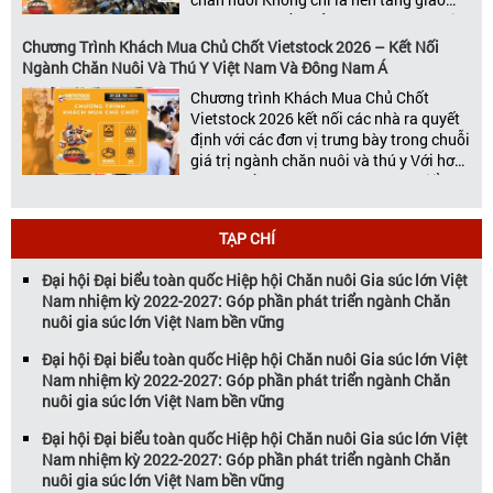
thương hàng đầu của ngành chăn nuôi
và thú y, Vietstock còn là triển lãm duy
Chương Trình Khách Mua Chủ Chốt Vietstock 2026 – Kết Nối
nhất tại Việt Nam tổ chức thường niên
Ngành Chăn Nuôi Và Thú Y Việt Nam Và Đông Nam Á
[…]
Chương trình Khách Mua Chủ Chốt
Vietstock 2026 kết nối các nhà ra quyết
định với các đơn vị trưng bày trong chuỗi
giá trị ngành chăn nuôi và thú y Với hơn
20 năm đồng hành cùng sự phát triển
của ngành chăn nuôi Việt Nam,
Vietstock đã khẳng định vị thế là triển […]
TẠP CHÍ
Đại hội Đại biểu toàn quốc Hiệp hội Chăn nuôi Gia súc lớn Việt
Nam nhiệm kỳ 2022-2027: Góp phần phát triển ngành Chăn
nuôi gia súc lớn Việt Nam bền vững
Đại hội Đại biểu toàn quốc Hiệp hội Chăn nuôi Gia súc lớn Việt
Nam nhiệm kỳ 2022-2027: Góp phần phát triển ngành Chăn
nuôi gia súc lớn Việt Nam bền vững
Đại hội Đại biểu toàn quốc Hiệp hội Chăn nuôi Gia súc lớn Việt
Nam nhiệm kỳ 2022-2027: Góp phần phát triển ngành Chăn
nuôi gia súc lớn Việt Nam bền vững