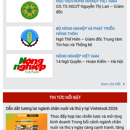
HỌC VIỆN NÔNG NGHIỆP VIỆT NAM
GS.TS.NGƯT Nguyễn Thị Lan – Giám
đốc
BỘ NÔNG NGHIỆP VÀ PHÁT TRIỂN
NÔNG THÔN
Ngô Thế Hiên – Giám đốc Trung tâm
Tin học và Thống kê
NÔNG NGHIỆP VIỆT NAM
14 Ngô Quyền – Hoàn Kiếm – Hà Nội
Xem chi tiết
TIN TỨC NỔI BẬT
Dẫn dắt tương lai ngành chăn nuôi và thú y tại Vietstock 2026
Thúc đẩy hợp tác chiến lược và mở rộng
kinh doanh Trong bối cảnh ngành chăn
nuôi và thú y ngày càng cạnh tranh, tăng