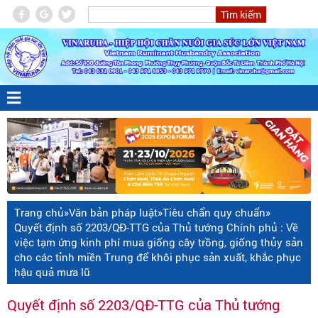
Trang chủ
»
Văn bản pháp luật
»
Tiêu chẩn quy chuẩn
»
Quyết định số 2203/QĐ-TTG của Thủ tướng Chính phủ : Về
việc tạm ứng kinh phí mua giống cây trồng, giống thủy sản
cho các tỉnh miền Trung để khôi phục sản xuất, khắc phục
hậu quả mưa lũ
Quyết định số 2203/QĐ-TTG của Thủ tướng