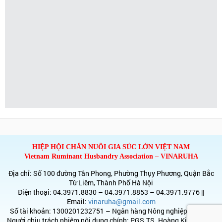
HIỆP HỘI CHĂN NUÔI GIA SÚC LỚN VIỆT NAM
Vietnam Ruminant Husbandry Association – VINARUHA
Địa chỉ: Số 100 đường Tân Phong, Phường Thụy Phương, Quận Bắc
Từ Liêm, Thành Phố Hà Nội
Điện thoại: 04.3971.8830 – 04.3971.8853 – 04.3971.9776 ||
Email:
vinaruha@gmail.com
Số tài khoản: 1300201232751 – Ngân hàng Nông nghiệp & PTNT
Người chịu trách nhiệm nội dung chính: PGS.TS. Hoàng Kim Giao –