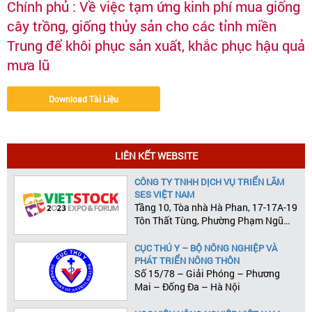
Chính phủ : Về việc tạm ứng kinh phí mua giống
cây trồng, giống thủy sản cho các tỉnh miền
Trung để khôi phục sản xuất, khắc phục hậu quả
mưa lũ
Download Tài Liệu
LIÊN KẾT WEBSITE
CÔNG TY TNHH DỊCH VỤ TRIỂN LÃM
SES VIỆT NAM
Tầng 10, Tòa nhà Hà Phan, 17-17A-19
Tôn Thất Tùng, Phường Phạm Ngũ
Lão, Quận 1, Tp.HCM
CỤC THÚ Y – BỘ NÔNG NGHIỆP VÀ
PHÁT TRIỂN NÔNG THÔN
Số 15/78 – Giải Phóng – Phương
Mai – Đống Đa – Hà Nội