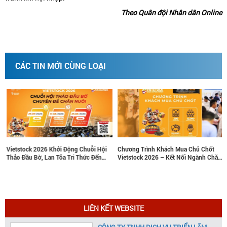
Theo Quân đội Nhân dân Online
CÁC TIN MỚI CÙNG LOẠI
tstock 2026 Khởi Động Chuỗi Hội
Chương Trình Khách Mua Chủ Chốt
Nâng 
o Đầu Bờ, Lan Tỏa Tri Thức Đến
Vietstock 2026 – Kết Nối Ngành Chăn
doanh
 Tỉnh Chăn Nuôi Trọng Điểm
Nuôi Và Thú Y Việt Nam Và Đông Nam
lược 
Á
LIÊN KẾT WEBSITE
CÔNG TY TNHH DỊCH VỤ TRIỂN LÃM