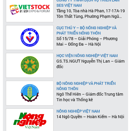
SES VIỆT NAM
Tầng 10, Tòa nhà Hà Phan, 17-17A-19
Tôn Thất Tùng, Phường Phạm Ngũ
Lão, Quận 1, Tp.HCM
CỤC THÚ Y – BỘ NÔNG NGHIỆP VÀ
PHÁT TRIỂN NÔNG THÔN
Số 15/78 – Giải Phóng – Phương
Mai – Đống Đa – Hà Nội
HỌC VIỆN NÔNG NGHIỆP VIỆT NAM
GS.TS.NGƯT Nguyễn Thị Lan – Giám
đốc
BỘ NÔNG NGHIỆP VÀ PHÁT TRIỂN
NÔNG THÔN
Ngô Thế Hiên – Giám đốc Trung tâm
Tin học và Thống kê
NÔNG NGHIỆP VIỆT NAM
14 Ngô Quyền – Hoàn Kiếm – Hà Nội