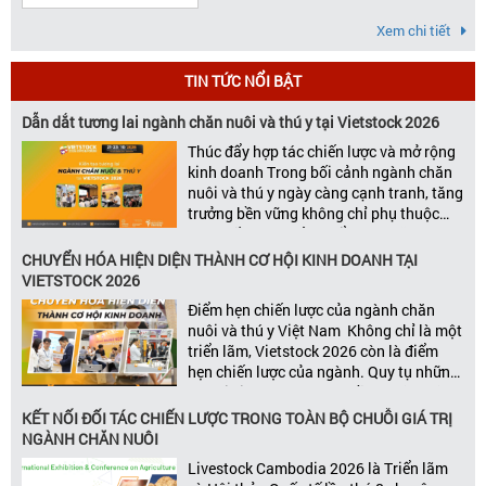
Xem chi tiết
TIN TỨC NỔI BẬT
Dẫn dắt tương lai ngành chăn nuôi và thú y tại Vietstock 2026
Thúc đẩy hợp tác chiến lược và mở rộng
kinh doanh Trong bối cảnh ngành chăn
nuôi và thú y ngày càng cạnh tranh, tăng
trưởng bền vững không chỉ phụ thuộc
vào chất lượng sản phẩm hay năng lực
đổi mới, mà còn được thúc đẩy bởi khả
CHUYỂN HÓA HIỆN DIỆN THÀNH CƠ HỘI KINH DOANH TẠI
năng xây dựng các mối quan […]
VIETSTOCK 2026
Điểm hẹn chiến lược của ngành chăn
nuôi và thú y Việt Nam Không chỉ là một
triển lãm, Vietstock 2026 còn là điểm
hẹn chiến lược của ngành. Quy tụ những
đơn vị kinh doanh hàng đầu, những lãnh
đạo và nhà cung cấp trong chuỗi giá
KẾT NỐI ĐỐI TÁC CHIẾN LƯỢC TRONG TOÀN BỘ CHUỖI GIÁ TRỊ
trị ngành, Vietstock mang đến nền tảng
NGÀNH CHĂN NUÔI
kết nối toàn diện bao trùm toàn bộ chuỗi
Livestock Cambodia 2026 là Triển lãm
giá trị […]