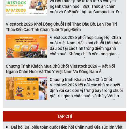
và Hội thảo Quốc tế lần thứ 8 chuyên
ngành Chăn nuôi, Sữa, Thức ăn chăn
nuôi và Chế biến thịt tại Campuchia. Đây
được đánh giá là một trong những sự
kiện thương mại thường niên uy tín và
Vietstock 2026 Khởi Động Chuỗi Hội Thảo Đầu Bờ, Lan Tỏa Tri
đáng chú ý nhất của ngành nông nghiệp
Thức Đến Các Tỉnh Chăn Nuôi Trọng Điểm
– chăn […]
Vietstock 2026 phối hợp cùng Hội Chăn
nuôi Việt Nam triển khai chuỗi Hội thảo
đầu bờ tại các tỉnh trọng điểm ngành
chăn nuôi Không chỉ là nền tảng giao
thương hàng đầu của ngành chăn nuôi
và thú y, Vietstock còn là triển lãm duy
Chương Trình Khách Mua Chủ Chốt Vietstock 2026 – Kết Nối
nhất tại Việt Nam tổ chức thường niên
Ngành Chăn Nuôi Và Thú Y Việt Nam Và Đông Nam Á
[…]
Chương trình Khách Mua Chủ Chốt
Vietstock 2026 kết nối các nhà ra quyết
định với các đơn vị trưng bày trong chuỗi
giá trị ngành chăn nuôi và thú y Với hơn
20 năm đồng hành cùng sự phát triển
của ngành chăn nuôi Việt Nam,
Vietstock đã khẳng định vị thế là triển […]
TẠP CHÍ
Đại hội Đại biểu toàn quốc Hiệp hội Chăn nuôi Gia súc lớn Việt