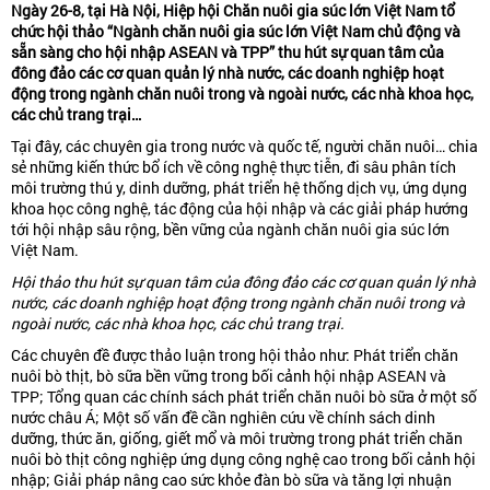
Ngày 26-8, tại Hà Nội, Hiệp hội Chăn nuôi gia súc lớn Việt Nam tổ
chức hội thảo “Ngành chăn nuôi gia súc lớn Việt Nam chủ động và
sẵn sàng cho hội nhập ASEAN và TPP” thu hút sự quan tâm của
đông đảo các cơ quan quản lý nhà nước, các doanh nghiệp hoạt
động trong ngành chăn nuôi trong và ngoài nước, các nhà khoa học,
các chủ trang trại…
Tại đây, các chuyên gia trong nước và quốc tế, người chăn nuôi… chia
sẻ những kiến thức bổ ích về công nghệ thực tiễn, đi sâu phân tích
môi trường thú y, dinh dưỡng, phát triển hệ thống dịch vụ, ứng dụng
khoa học công nghệ, tác động của hội nhập và các giải pháp hướng
tới hội nhập sâu rộng, bền vững của ngành chăn nuôi gia súc lớn
Việt Nam.
Hội thảo thu hút sự quan tâm của đông đảo các cơ quan quản lý nhà
nước, các doanh nghiệp hoạt động trong ngành chăn nuôi trong và
ngoài nước, các nhà khoa học, các chủ trang trại.
Các chuyên đề được thảo luận trong hội thảo như: Phát triển chăn
nuôi bò thịt, bò sữa bền vững trong bối cảnh hội nhập ASEAN và
TPP; Tổng quan các chính sách phát triển chăn nuôi bò sữa ở một số
nước châu Á; Một số vấn đề cần nghiên cứu về chính sách dinh
dưỡng, thức ăn, giống, giết mổ và môi trường trong phát triển chăn
nuôi bò thịt công nghiệp ứng dụng công nghệ cao trong bối cảnh hội
nhập; Giải pháp nâng cao sức khỏe đàn bò sữa và tăng lợi nhuận