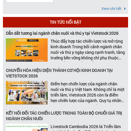
Xem chi tiết
TIN TỨC NỔI BẬT
Dẫn dắt tương lai ngành chăn nuôi và thú y tại Vietstock 2026
Thúc đẩy hợp tác chiến lược và mở rộng
kinh doanh Trong bối cảnh ngành chăn
nuôi và thú y ngày càng cạnh tranh, tăng
trưởng bền vững không chỉ phụ thuộc
vào chất lượng sản phẩm hay năng lực
đổi mới, mà còn được thúc đẩy bởi khả
CHUYỂN HÓA HIỆN DIỆN THÀNH CƠ HỘI KINH DOANH TẠI
năng xây dựng các mối quan […]
VIETSTOCK 2026
Điểm hẹn chiến lược của ngành chăn
nuôi và thú y Việt Nam Không chỉ là một
triển lãm, Vietstock 2026 còn là điểm
hẹn chiến lược của ngành. Quy tụ những
đơn vị kinh doanh hàng đầu, những lãnh
đạo và nhà cung cấp trong chuỗi giá
KẾT NỐI ĐỐI TÁC CHIẾN LƯỢC TRONG TOÀN BỘ CHUỖI GIÁ TRỊ
trị ngành, Vietstock mang đến nền tảng
NGÀNH CHĂN NUÔI
kết nối toàn diện bao trùm toàn bộ chuỗi
Livestock Cambodia 2026 là Triển lãm
giá trị […]