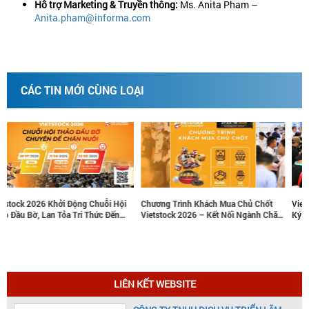
Hỗ trợ Marketing & Truyền thông:
Ms. Anita Pham –
Anita.pham@informa.com
CÁC TIN MỚI CÙNG LOẠI
Chương Trình Khách Mua Chủ Chốt
Vietstock 2026 Chính Thức Mở Đăng
Vietstock 2026 – Kết Nối Ngành Chăn
Ký Tham Quan: Kết Nối Cùng Tương
Nuôi Và Thú Y Việt Nam Và Đông Nam
Lai Ngành Chăn Nuôi Và Thú Y
Á
LIÊN KẾT WEBSITE