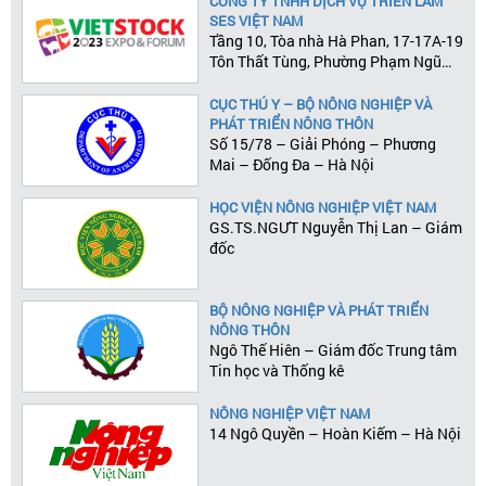
CÔNG TY TNHH DỊCH VỤ TRIỂN LÃM
SES VIỆT NAM
Tầng 10, Tòa nhà Hà Phan, 17-17A-19
Tôn Thất Tùng, Phường Phạm Ngũ
Lão, Quận 1, Tp.HCM
CỤC THÚ Y – BỘ NÔNG NGHIỆP VÀ
PHÁT TRIỂN NÔNG THÔN
Số 15/78 – Giải Phóng – Phương
Mai – Đống Đa – Hà Nội
HỌC VIỆN NÔNG NGHIỆP VIỆT NAM
GS.TS.NGƯT Nguyễn Thị Lan – Giám
đốc
BỘ NÔNG NGHIỆP VÀ PHÁT TRIỂN
NÔNG THÔN
Ngô Thế Hiên – Giám đốc Trung tâm
Tin học và Thống kê
NÔNG NGHIỆP VIỆT NAM
14 Ngô Quyền – Hoàn Kiếm – Hà Nội