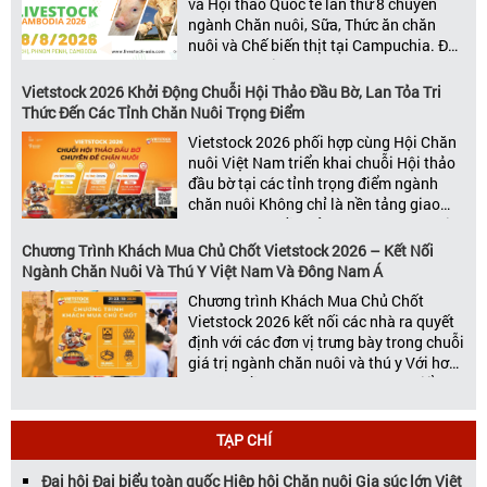
và Hội thảo Quốc tế lần thứ 8 chuyên
ngành Chăn nuôi, Sữa, Thức ăn chăn
nuôi và Chế biến thịt tại Campuchia. Đây
được đánh giá là một trong những sự
kiện thương mại thường niên uy tín và
Vietstock 2026 Khởi Động Chuỗi Hội Thảo Đầu Bờ, Lan Tỏa Tri
đáng chú ý nhất của ngành nông nghiệp
Thức Đến Các Tỉnh Chăn Nuôi Trọng Điểm
– chăn […]
Vietstock 2026 phối hợp cùng Hội Chăn
nuôi Việt Nam triển khai chuỗi Hội thảo
đầu bờ tại các tỉnh trọng điểm ngành
chăn nuôi Không chỉ là nền tảng giao
thương hàng đầu của ngành chăn nuôi
và thú y, Vietstock còn là triển lãm duy
Chương Trình Khách Mua Chủ Chốt Vietstock 2026 – Kết Nối
nhất tại Việt Nam tổ chức thường niên
Ngành Chăn Nuôi Và Thú Y Việt Nam Và Đông Nam Á
[…]
Chương trình Khách Mua Chủ Chốt
Vietstock 2026 kết nối các nhà ra quyết
định với các đơn vị trưng bày trong chuỗi
giá trị ngành chăn nuôi và thú y Với hơn
20 năm đồng hành cùng sự phát triển
của ngành chăn nuôi Việt Nam,
Vietstock đã khẳng định vị thế là triển […]
TẠP CHÍ
Đại hội Đại biểu toàn quốc Hiệp hội Chăn nuôi Gia súc lớn Việt