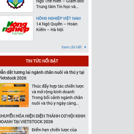
Ngô Thế Hiên – Giám đốc
Trung tâm Tin học và
Thống kê
NÔNG NGHIỆP VIỆT NAM
14 Ngô Quyền – Hoàn
Kiếm – Hà Nội
Xem chi tiết
TIN TỨC NỔI BẬT
Dẫn dắt tương lai ngành chăn nuôi và thú y tại
Vietstock 2026
Thúc đẩy hợp tác chiến lược
và mở rộng kinh doanh
Trong bối cảnh ngành chăn
nuôi và thú y ngày càng
cạnh tranh, tăng trưởng bền
vững không chỉ phụ thuộc
CHUYỂN HÓA HIỆN DIỆN THÀNH CƠ HỘI KINH
vào chất lượng sản phẩm
DOANH TẠI VIETSTOCK 2026
hay năng lực đổi mới, mà
Điểm hẹn chiến lược của
còn được thúc đẩy bởi khả