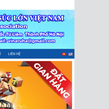
Í
LIÊN HỆ