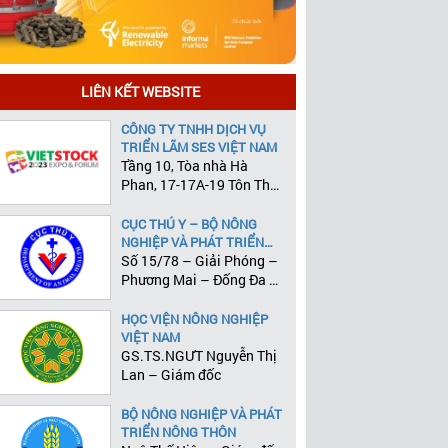
LIÊN KẾT WEBSITE
CÔNG TY TNHH DỊCH VỤ
TRIỂN LÃM SES VIỆT NAM
Tầng 10, Tòa nhà Hà
Phan, 17-17A-19 Tôn Thất
Tùng, Phường Phạm Ngũ
Lão, Quận 1, Tp.HCM
CỤC THÚ Y – BỘ NÔNG
NGHIỆP VÀ PHÁT TRIỂN
NÔNG THÔN
Số 15/78 – Giải Phóng –
Phương Mai – Đống Đa –
Hà Nội
HỌC VIỆN NÔNG NGHIỆP
VIỆT NAM
GS.TS.NGƯT Nguyễn Thị
Lan – Giám đốc
BỘ NÔNG NGHIỆP VÀ PHÁT
TRIỂN NÔNG THÔN