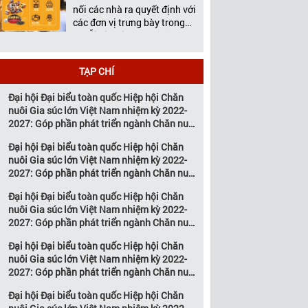
Việt Nam tổ chức thường
nối các nhà ra quyết định với
niên […]
các đơn vị trưng bày trong
chuỗi giá trị ngành chăn
nuôi và thú y Với hơn 20
năm đồng hành cùng sự
TẠP CHÍ
phát triển của ngành chăn
nuôi Việt Nam, Vietstock đã
Đại hội Đại biểu toàn quốc Hiệp hội Chăn
khẳng định vị thế là triển […]
nuôi Gia súc lớn Việt Nam nhiệm kỳ 2022-
2027: Góp phần phát triển ngành Chăn nuôi
gia súc lớn Việt Nam bền vững
Đại hội Đại biểu toàn quốc Hiệp hội Chăn
nuôi Gia súc lớn Việt Nam nhiệm kỳ 2022-
2027: Góp phần phát triển ngành Chăn nuôi
gia súc lớn Việt Nam bền vững
Đại hội Đại biểu toàn quốc Hiệp hội Chăn
nuôi Gia súc lớn Việt Nam nhiệm kỳ 2022-
2027: Góp phần phát triển ngành Chăn nuôi
gia súc lớn Việt Nam bền vững
Đại hội Đại biểu toàn quốc Hiệp hội Chăn
nuôi Gia súc lớn Việt Nam nhiệm kỳ 2022-
2027: Góp phần phát triển ngành Chăn nuôi
gia súc lớn Việt Nam bền vững
Đại hội Đại biểu toàn quốc Hiệp hội Chăn