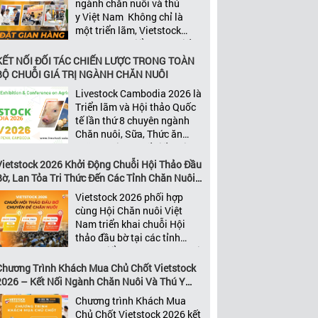
ngành chăn nuôi và thú
năng xây dựng các mối quan
y Việt Nam Không chỉ là
[…]
một triển lãm, Vietstock
2026 còn là điểm hẹn chiến
lược của ngành. Quy tụ
KẾT NỐI ĐỐI TÁC CHIẾN LƯỢC TRONG TOÀN
những đơn vị kinh doanh
BỘ CHUỖI GIÁ TRỊ NGÀNH CHĂN NUÔI
hàng đầu, những lãnh
Livestock Cambodia 2026 là
đạo và nhà cung cấp trong
Triển lãm và Hội thảo Quốc
chuỗi giá
tế lần thứ 8 chuyên ngành
trị ngành, Vietstock mang
Chăn nuôi, Sữa, Thức ăn
đến nền tảng kết nối toàn
chăn nuôi và Chế biến thịt
diện bao trùm toàn bộ chuỗi
tại Campuchia. Đây được
Vietstock 2026 Khởi Động Chuỗi Hội Thảo Đầu
giá trị […]
đánh giá là một trong những
Bờ, Lan Tỏa Tri Thức Đến Các Tỉnh Chăn Nuôi
sự kiện thương mại thường
Trọng Điểm
Vietstock 2026 phối hợp
niên uy tín và đáng chú ý
cùng Hội Chăn nuôi Việt
nhất của ngành nông nghiệp
Nam triển khai chuỗi Hội
– chăn […]
thảo đầu bờ tại các tỉnh
trọng điểm ngành chăn nuôi
Không chỉ là nền tảng giao
Chương Trình Khách Mua Chủ Chốt Vietstock
thương hàng đầu của ngành
2026 – Kết Nối Ngành Chăn Nuôi Và Thú Y
chăn nuôi và thú y, Vietstock
Việt Nam Và Đông Nam Á
Chương trình Khách Mua
còn là triển lãm duy nhất tại
Chủ Chốt Vietstock 2026 kết