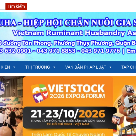
 KIỆN
THỊ TRƯỜNG
VĂN BẢN PHÁP LUẬT
TẠP CH