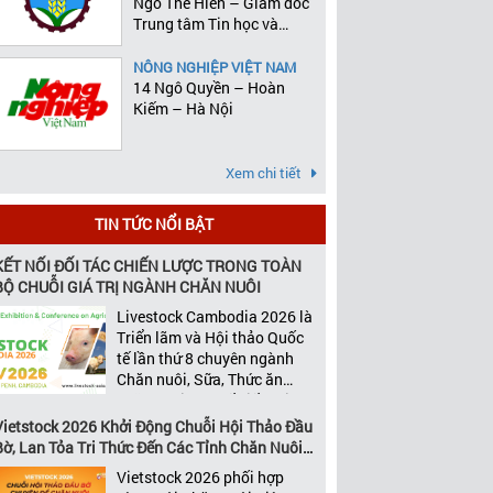
Ngô Thế Hiên – Giám đốc
Trung tâm Tin học và
Thống kê
NÔNG NGHIỆP VIỆT NAM
14 Ngô Quyền – Hoàn
Kiếm – Hà Nội
Xem chi tiết
TIN TỨC NỔI BẬT
KẾT NỐI ĐỐI TÁC CHIẾN LƯỢC TRONG TOÀN
BỘ CHUỖI GIÁ TRỊ NGÀNH CHĂN NUÔI
Livestock Cambodia 2026 là
Triển lãm và Hội thảo Quốc
tế lần thứ 8 chuyên ngành
Chăn nuôi, Sữa, Thức ăn
chăn nuôi và Chế biến thịt
tại Campuchia. Đây được
Vietstock 2026 Khởi Động Chuỗi Hội Thảo Đầu
đánh giá là một trong những
Bờ, Lan Tỏa Tri Thức Đến Các Tỉnh Chăn Nuôi
sự kiện thương mại thường
Trọng Điểm
Vietstock 2026 phối hợp
niên uy tín và đáng chú ý