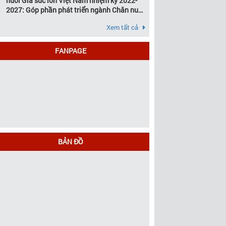
nuôi Gia súc lớn Việt Nam nhiệm kỳ 2022-
2027: Góp phần phát triển ngành Chăn nuôi
gia súc lớn Việt Nam bền vững
Xem tất cả
FANPAGE
BẢN ĐỒ