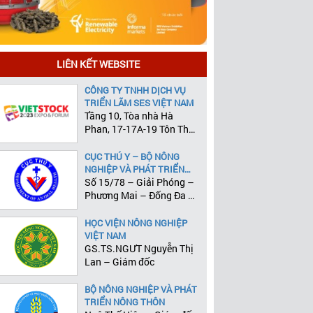
LIÊN KẾT WEBSITE
CÔNG TY TNHH DỊCH VỤ
TRIỂN LÃM SES VIỆT NAM
Tầng 10, Tòa nhà Hà
Phan, 17-17A-19 Tôn Thất
Tùng, Phường Phạm Ngũ
Lão, Quận 1, Tp.HCM
CỤC THÚ Y – BỘ NÔNG
NGHIỆP VÀ PHÁT TRIỂN
NÔNG THÔN
Số 15/78 – Giải Phóng –
Phương Mai – Đống Đa –
Hà Nội
HỌC VIỆN NÔNG NGHIỆP
VIỆT NAM
GS.TS.NGƯT Nguyễn Thị
Lan – Giám đốc
BỘ NÔNG NGHIỆP VÀ PHÁT
TRIỂN NÔNG THÔN