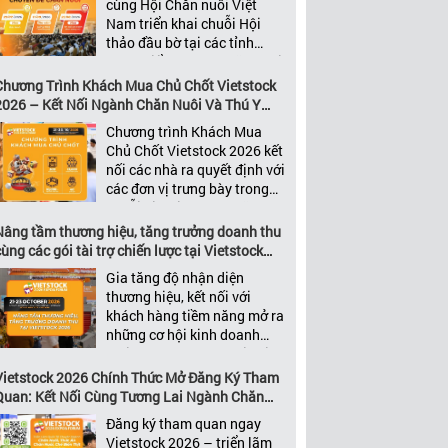
cùng Hội Chăn nuôi Việt
nhất của ngành nông nghiệp
Nam triển khai chuỗi Hội
– chăn […]
thảo đầu bờ tại các tỉnh
trọng điểm ngành chăn nuôi
Không chỉ là nền tảng giao
Chương Trình Khách Mua Chủ Chốt Vietstock
thương hàng đầu của ngành
2026 – Kết Nối Ngành Chăn Nuôi Và Thú Y
chăn nuôi và thú y, Vietstock
Việt Nam Và Đông Nam Á
Chương trình Khách Mua
còn là triển lãm duy nhất tại
Chủ Chốt Vietstock 2026 kết
Việt Nam tổ chức thường
nối các nhà ra quyết định với
niên […]
các đơn vị trưng bày trong
chuỗi giá trị ngành chăn
nuôi và thú y Với hơn 20
Nâng tầm thương hiệu, tăng trưởng doanh thu
năm đồng hành cùng sự
ùng các gói tài trợ chiến lược tại Vietstock
phát triển của ngành chăn
2026
Gia tăng độ nhận diện
nuôi Việt Nam, Vietstock đã
thương hiệu, kết nối với
khẳng định vị thế là triển […]
khách hàng tiềm năng mở ra
những cơ hội kinh doanh
mới thông qua các Gói Tài
trợ Vietstock 2026 Là Triển
Vietstock 2026 Chính Thức Mở Đăng Ký Tham
lãm Quốc tế hàng đầu Việt
Quan: Kết Nối Cùng Tương Lai Ngành Chăn
Nam về chuyên ngành Chăn
Nuôi Và Thú Y
Đăng ký tham quan ngay
nuôi, Thức ăn chăn nuôi và
Vietstock 2026 – triển lãm