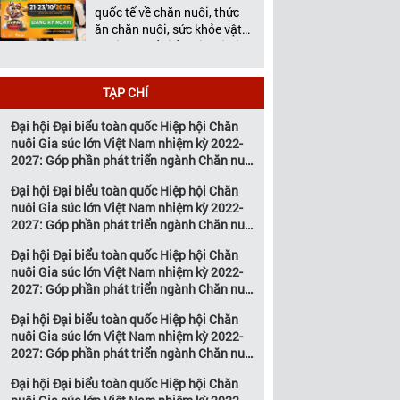
Chế biến thịt, Vietstock Expo
quốc tế về chăn nuôi, thức
& […]
ăn chăn nuôi, sức khỏe vật
nuôi và chế biến thịt tại Việt
Nam. Vietstock 2026 – Nền
Tảng Kết Nối Kinh Doanh
TẠP CHÍ
Hàng Đầu Cho Ngành Chăn
Nuôi và Thú Y Diễn ra từ
Đại hội Đại biểu toàn quốc Hiệp hội Chăn
ngày 21 – 23 […]
nuôi Gia súc lớn Việt Nam nhiệm kỳ 2022-
2027: Góp phần phát triển ngành Chăn nuôi
gia súc lớn Việt Nam bền vững
Đại hội Đại biểu toàn quốc Hiệp hội Chăn
nuôi Gia súc lớn Việt Nam nhiệm kỳ 2022-
2027: Góp phần phát triển ngành Chăn nuôi
gia súc lớn Việt Nam bền vững
Đại hội Đại biểu toàn quốc Hiệp hội Chăn
nuôi Gia súc lớn Việt Nam nhiệm kỳ 2022-
2027: Góp phần phát triển ngành Chăn nuôi
gia súc lớn Việt Nam bền vững
Đại hội Đại biểu toàn quốc Hiệp hội Chăn
nuôi Gia súc lớn Việt Nam nhiệm kỳ 2022-
2027: Góp phần phát triển ngành Chăn nuôi
gia súc lớn Việt Nam bền vững
Đại hội Đại biểu toàn quốc Hiệp hội Chăn