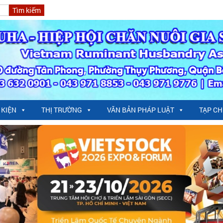
 KIỆN
THỊ TRƯỜNG
VĂN BẢN PHÁP LUẬT
TẠP CH