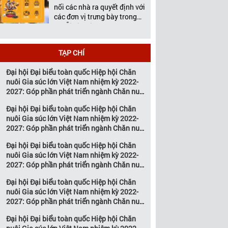
Việt Nam tổ chức thường
nối các nhà ra quyết định với
niên […]
các đơn vị trưng bày trong
chuỗi giá trị ngành chăn
nuôi và thú y Với hơn 20
năm đồng hành cùng sự
TẠP CHÍ
phát triển của ngành chăn
nuôi Việt Nam, Vietstock đã
Đại hội Đại biểu toàn quốc Hiệp hội Chăn
khẳng định vị thế là triển […]
nuôi Gia súc lớn Việt Nam nhiệm kỳ 2022-
2027: Góp phần phát triển ngành Chăn nuôi
gia súc lớn Việt Nam bền vững
Đại hội Đại biểu toàn quốc Hiệp hội Chăn
nuôi Gia súc lớn Việt Nam nhiệm kỳ 2022-
2027: Góp phần phát triển ngành Chăn nuôi
gia súc lớn Việt Nam bền vững
Đại hội Đại biểu toàn quốc Hiệp hội Chăn
nuôi Gia súc lớn Việt Nam nhiệm kỳ 2022-
2027: Góp phần phát triển ngành Chăn nuôi
gia súc lớn Việt Nam bền vững
Đại hội Đại biểu toàn quốc Hiệp hội Chăn
nuôi Gia súc lớn Việt Nam nhiệm kỳ 2022-
2027: Góp phần phát triển ngành Chăn nuôi
gia súc lớn Việt Nam bền vững
Đại hội Đại biểu toàn quốc Hiệp hội Chăn