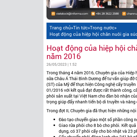
Trang chủ
»
Tin tức
»
Trong nước
»
Hoạt động của hiệp hội chăn nuôi gia sú
Hoạt động của hiệp hội ch
năm 2016
26/05/2023 | 1:52
Trong tháng 4 năm 2016, Chuyên gia của Hiệp h
sữa Châu Á Thái Bình Dương để tư vấn giúp đỡ 
(ST) của Mỹ để thực hiện Công nghệ cấy truyền 
01/2016 với kết quả đạt được rất thành công, c
phôi sản xuất tại Việt Nam cho đàn bò nhận củ
trọng giúp đẩy nhanh tiến bộ di truyền và nâng
Trong đợt II, Chuyên gia đã thực hiện những nộ
Đào tạo chuyển giao một số phần công ng
Giao rửa phôi cho 8 bò cho phôi. Kết quả
dụng, có 37 phôi cấy cho bò nhật và 23 p
Cấy chuyển phôi đông lạnh cho 241 bò n