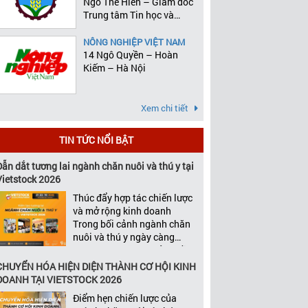
Ngô Thế Hiên – Giám đốc
Trung tâm Tin học và
Thống kê
NÔNG NGHIỆP VIỆT NAM
14 Ngô Quyền – Hoàn
Kiếm – Hà Nội
Xem chi tiết
TIN TỨC NỔI BẬT
Dẫn dắt tương lai ngành chăn nuôi và thú y tại
Vietstock 2026
Thúc đẩy hợp tác chiến lược
và mở rộng kinh doanh
Trong bối cảnh ngành chăn
nuôi và thú y ngày càng
cạnh tranh, tăng trưởng bền
vững không chỉ phụ thuộc
CHUYỂN HÓA HIỆN DIỆN THÀNH CƠ HỘI KINH
vào chất lượng sản phẩm
DOANH TẠI VIETSTOCK 2026
hay năng lực đổi mới, mà
Điểm hẹn chiến lược của
còn được thúc đẩy bởi khả