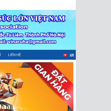
Í
LIÊN HỆ