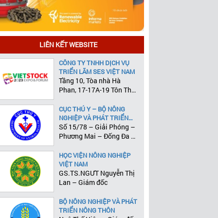
LIÊN KẾT WEBSITE
CÔNG TY TNHH DỊCH VỤ
TRIỂN LÃM SES VIỆT NAM
Tầng 10, Tòa nhà Hà
Phan, 17-17A-19 Tôn Thất
Tùng, Phường Phạm Ngũ
Lão, Quận 1, Tp.HCM
CỤC THÚ Y – BỘ NÔNG
NGHIỆP VÀ PHÁT TRIỂN
NÔNG THÔN
Số 15/78 – Giải Phóng –
Phương Mai – Đống Đa –
Hà Nội
HỌC VIỆN NÔNG NGHIỆP
VIỆT NAM
GS.TS.NGƯT Nguyễn Thị
Lan – Giám đốc
BỘ NÔNG NGHIỆP VÀ PHÁT
TRIỂN NÔNG THÔN