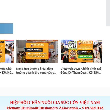
ua Chủ
Nâng tầm thương hiệu, tăng
Vietstock 2026 Chính Thức Mở
Gian h
Kết Nối
trưởng doanh thu cùng các gói
Đăng Ký Tham Quan: Kết Nối
VINAR
hú Y
tài trợ chiến lược tại Vietstock
Cùng Tương Lai Ngành Chăn
dụng 
 Á
2026
Nuôi Và Thú Y
nuôi g
triển 
hiệu q
thành 
HIỆP HỘI CHĂN NUÔI GIA SÚC LỚN VIỆT NAM
Vietnam Ruminant Husbandry Association – VINARUHA