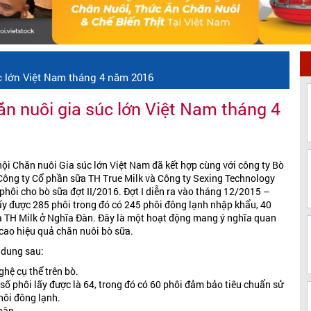
c lớn Việt Nam tháng 4 năm 2016
ăn nuôi gia súc lớn Việt Nam tháng 4
ội Chăn nuôi Gia súc lớn Việt Nam đã kết hợp cùng với công ty Bò
Công ty Cổ phần sữa TH True Milk và Công ty Sexing Technology
phôi cho bò sữa đợt II/2016. Đợt I diễn ra vào tháng 12/2015 –
ấy được 285 phôi trong đó có 245 phôi đông lạnh nhập khẩu, 40
a TH Milk ở Nghĩa Đàn. Đây là một hoạt động mang ý nghĩa quan
 cao hiệu quả chăn nuôi bò sữa.
i dung sau:
hệ cụ thể trên bò.
 số phôi lấy được là 64, trong đó có 60 phôi đảm bảo tiêu chuẩn sử
hôi đông lạnh.
hận.