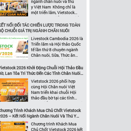
ngành chăn nuôi và thú
năng xây dựng các mối quan
y Việt Nam Không chỉ là
[…]
một triển lãm, Vietstock
2026 còn là điểm hẹn chiến
lược của ngành. Quy tụ
KẾT NỐI ĐỐI TÁC CHIẾN LƯỢC TRONG TOÀN
những đơn vị kinh doanh
BỘ CHUỖI GIÁ TRỊ NGÀNH CHĂN NUÔI
hàng đầu, những lãnh
Livestock Cambodia 2026 là
đạo và nhà cung cấp trong
Triển lãm và Hội thảo Quốc
chuỗi giá
tế lần thứ 8 chuyên ngành
trị ngành, Vietstock mang
Chăn nuôi, Sữa, Thức ăn
đến nền tảng kết nối toàn
chăn nuôi và Chế biến thịt
diện bao trùm toàn bộ chuỗi
tại Campuchia. Đây được
Vietstock 2026 Khởi Động Chuỗi Hội Thảo Đầu
giá trị […]
đánh giá là một trong những
Bờ, Lan Tỏa Tri Thức Đến Các Tỉnh Chăn Nuôi
sự kiện thương mại thường
Trọng Điểm
Vietstock 2026 phối hợp
niên uy tín và đáng chú ý
cùng Hội Chăn nuôi Việt
nhất của ngành nông nghiệp
Nam triển khai chuỗi Hội
– chăn […]
thảo đầu bờ tại các tỉnh
trọng điểm ngành chăn nuôi
Không chỉ là nền tảng giao
Chương Trình Khách Mua Chủ Chốt Vietstock
thương hàng đầu của ngành
2026 – Kết Nối Ngành Chăn Nuôi Và Thú Y
chăn nuôi và thú y, Vietstock
Việt Nam Và Đông Nam Á
Chương trình Khách Mua
còn là triển lãm duy nhất tại
Chủ Chốt Vietstock 2026 kết