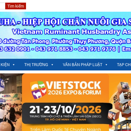
 KIỆN
THỊ TRƯỜNG
VĂN BẢN PHÁP LUẬT
TẠP CH