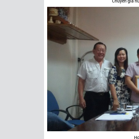
Chuyên gia hư
Họ