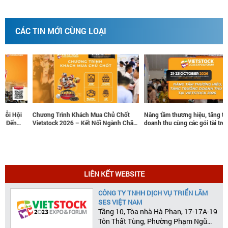
CÁC TIN MỚI CÙNG LOẠI
Chương Trình Khách Mua Chủ Chốt
Nâng tầm thương hiệu, tăng trưởng
Vietstock 2026 – Kết Nối Ngành Chăn
doanh thu cùng các gói tài trợ chiến
Nuôi Và Thú Y Việt Nam Và Đông Nam
lược tại Vietstock 2026
Á
LIÊN KẾT WEBSITE
CÔNG TY TNHH DỊCH VỤ TRIỂN LÃM
SES VIỆT NAM
Tầng 10, Tòa nhà Hà Phan, 17-17A-19
Tôn Thất Tùng, Phường Phạm Ngũ