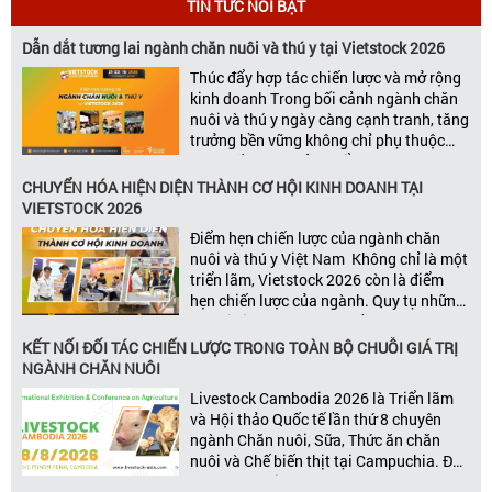
TIN TỨC NỔI BẬT
Dẫn dắt tương lai ngành chăn nuôi và thú y tại Vietstock 2026
Thúc đẩy hợp tác chiến lược và mở rộng
kinh doanh Trong bối cảnh ngành chăn
nuôi và thú y ngày càng cạnh tranh, tăng
trưởng bền vững không chỉ phụ thuộc
vào chất lượng sản phẩm hay năng lực
đổi mới, mà còn được thúc đẩy bởi khả
CHUYỂN HÓA HIỆN DIỆN THÀNH CƠ HỘI KINH DOANH TẠI
năng xây dựng các mối quan […]
VIETSTOCK 2026
Điểm hẹn chiến lược của ngành chăn
nuôi và thú y Việt Nam Không chỉ là một
triển lãm, Vietstock 2026 còn là điểm
hẹn chiến lược của ngành. Quy tụ những
đơn vị kinh doanh hàng đầu, những lãnh
đạo và nhà cung cấp trong chuỗi giá
KẾT NỐI ĐỐI TÁC CHIẾN LƯỢC TRONG TOÀN BỘ CHUỖI GIÁ TRỊ
trị ngành, Vietstock mang đến nền tảng
NGÀNH CHĂN NUÔI
kết nối toàn diện bao trùm toàn bộ chuỗi
Livestock Cambodia 2026 là Triển lãm
giá trị […]
và Hội thảo Quốc tế lần thứ 8 chuyên
ngành Chăn nuôi, Sữa, Thức ăn chăn
nuôi và Chế biến thịt tại Campuchia. Đây
được đánh giá là một trong những sự