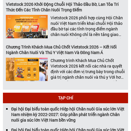
kiện thương mại thường niên uy tín và
Vietstock 2026 Khởi Động Chuỗi Hội Thảo Đầu Bờ, Lan Tỏa Tri
đáng chú ý nhất của ngành nông nghiệp
Thức Đến Các Tỉnh Chăn Nuôi Trọng Điểm
– chăn […]
Vietstock 2026 phối hợp cùng Hội Chăn
nuôi Việt Nam triển khai chuỗi Hội thảo
đầu bờ tại các tỉnh trọng điểm ngành
chăn nuôi Không chỉ là nền tảng giao
thương hàng đầu của ngành chăn nuôi
và thú y, Vietstock còn là triển lãm duy
Chương Trình Khách Mua Chủ Chốt Vietstock 2026 – Kết Nối
nhất tại Việt Nam tổ chức thường niên
Ngành Chăn Nuôi Và Thú Y Việt Nam Và Đông Nam Á
[…]
Chương trình Khách Mua Chủ Chốt
Vietstock 2026 kết nối các nhà ra quyết
định với các đơn vị trưng bày trong chuỗi
giá trị ngành chăn nuôi và thú y Với hơn
20 năm đồng hành cùng sự phát triển
của ngành chăn nuôi Việt Nam,
Vietstock đã khẳng định vị thế là triển […]
TẠP CHÍ
Đại hội Đại biểu toàn quốc Hiệp hội Chăn nuôi Gia súc lớn Việt
Nam nhiệm kỳ 2022-2027: Góp phần phát triển ngành Chăn
nuôi gia súc lớn Việt Nam bền vững
Đại hội Đại biểu toàn quốc Hiệp hội Chăn nuôi Gia súc lớn Việt