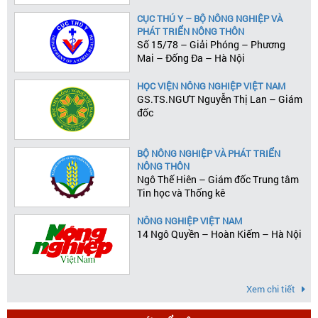
Lão, Quận 1, Tp.HCM
CỤC THÚ Y – BỘ NÔNG NGHIỆP VÀ
PHÁT TRIỂN NÔNG THÔN
Số 15/78 – Giải Phóng – Phương
Mai – Đống Đa – Hà Nội
HỌC VIỆN NÔNG NGHIỆP VIỆT NAM
GS.TS.NGƯT Nguyễn Thị Lan – Giám
đốc
BỘ NÔNG NGHIỆP VÀ PHÁT TRIỂN
NÔNG THÔN
Ngô Thế Hiên – Giám đốc Trung tâm
Tin học và Thống kê
NÔNG NGHIỆP VIỆT NAM
14 Ngô Quyền – Hoàn Kiếm – Hà Nội
Xem chi tiết