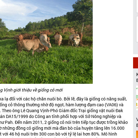
 Vịnh giới thiệu về giống cỏ mới
lạ đối với các hộ chăn nuôi bò. Bởi lẽ, đây là giống có năng suất,
 giống cỏ thông thường nhờ độ ngọt, hàm lượng đạm cao (VA06) và
. Theo ông Lê Quang Vịnh-Phó Giám đốc Trại giống vật nuôi Đak
 án DA15/1999 do Công an tỉnh phối hợp với Sở Nông nghiệp và
ư Pah. Đến năm 2011, 2 giống cỏ nói trên tiếp tục được trồng khảo
ờ những đồng cỏ giống mới mà đàn bò của huyện tăng lên 16.000
t với 46 hộ nuôi trên 300 con bò với tỷ lệ lai hơn 80%. Mô hình