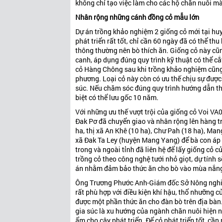
không chỉ tạo việc làm cho các hộ chăn nuôi mà
Nhân rộng những cánh đồng cỏ mẫu lớn
Dự án trồng khảo nghiệm 2 giống cỏ mới tại hu
phát triển rất tốt, chỉ cần 60 ngày đã có thể t
thông thường nên bò thích ăn. Giống cỏ này cũ
canh, áp dụng đúng quy trình kỹ thuật có thể 
cỏ Hàng Chông sau khi trồng khảo nghiệm cũng p
phương. Loại cỏ này còn có ưu thế chịu sự được
súc. Nếu chăm sóc đúng quy trình hướng dẫn t
biệt có thể lưu gốc 10 năm.
Với những ưu thế vượt trội của giống cỏ Voi VA0
Đak Pơ đã chuyển giao và nhân rộng lên hàng tr
ha, thị xã An Khê (10 ha), Chư Pah (18 ha), Man
xã Đak Ta Ley (huyện Mang Yang) để bà con áp d
trong và ngoài tỉnh đã liên hệ để lấy giống cỏ
trồng cỏ theo công nghệ tưới nhỏ giọt, dự tính s
án nhằm đảm bảo thức ăn cho bò vào mùa nắng
Ông Trương Phước Anh-Giám đốc Sở Nông nghiệ
rất phù hợp với điều kiện khí hậu, thổ nhưỡng 
được một phần thức ăn cho đàn bò trên địa bà
gia súc là xu hướng của ngành chăn nuôi hiện nay
ẩm cho cây phát triển. Để cỏ phát triển tốt, cầ