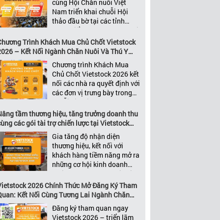
cùng Hội Chăn nuôi Việt
nhất của ngành nông nghiệp
Nam triển khai chuỗi Hội
– chăn […]
thảo đầu bờ tại các tỉnh
trọng điểm ngành chăn nuôi
Không chỉ là nền tảng giao
Chương Trình Khách Mua Chủ Chốt Vietstock
thương hàng đầu của ngành
2026 – Kết Nối Ngành Chăn Nuôi Và Thú Y
chăn nuôi và thú y, Vietstock
Việt Nam Và Đông Nam Á
Chương trình Khách Mua
còn là triển lãm duy nhất tại
Chủ Chốt Vietstock 2026 kết
Việt Nam tổ chức thường
nối các nhà ra quyết định với
niên […]
các đơn vị trưng bày trong
chuỗi giá trị ngành chăn
nuôi và thú y Với hơn 20
Nâng tầm thương hiệu, tăng trưởng doanh thu
năm đồng hành cùng sự
ùng các gói tài trợ chiến lược tại Vietstock
phát triển của ngành chăn
2026
Gia tăng độ nhận diện
nuôi Việt Nam, Vietstock đã
thương hiệu, kết nối với
khẳng định vị thế là triển […]
khách hàng tiềm năng mở ra
những cơ hội kinh doanh
mới thông qua các Gói Tài
trợ Vietstock 2026 Là Triển
Vietstock 2026 Chính Thức Mở Đăng Ký Tham
lãm Quốc tế hàng đầu Việt
Quan: Kết Nối Cùng Tương Lai Ngành Chăn
Nam về chuyên ngành Chăn
Nuôi Và Thú Y
Đăng ký tham quan ngay
nuôi, Thức ăn chăn nuôi và
Vietstock 2026 – triển lãm