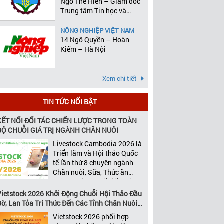
Ngô Thế Hiên – Giám đốc
Trung tâm Tin học và
Thống kê
NÔNG NGHIỆP VIỆT NAM
14 Ngô Quyền – Hoàn
Kiếm – Hà Nội
Xem chi tiết
TIN TỨC NỔI BẬT
KẾT NỐI ĐỐI TÁC CHIẾN LƯỢC TRONG TOÀN
BỘ CHUỖI GIÁ TRỊ NGÀNH CHĂN NUÔI
Livestock Cambodia 2026 là
Triển lãm và Hội thảo Quốc
tế lần thứ 8 chuyên ngành
Chăn nuôi, Sữa, Thức ăn
chăn nuôi và Chế biến thịt
tại Campuchia. Đây được
Vietstock 2026 Khởi Động Chuỗi Hội Thảo Đầu
đánh giá là một trong những
Bờ, Lan Tỏa Tri Thức Đến Các Tỉnh Chăn Nuôi
sự kiện thương mại thường
Trọng Điểm
Vietstock 2026 phối hợp
niên uy tín và đáng chú ý