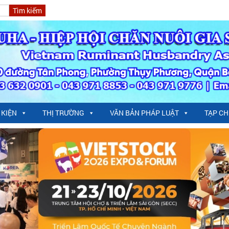
 KIỆN
THỊ TRƯỜNG
VĂN BẢN PHÁP LUẬT
TẠP CH