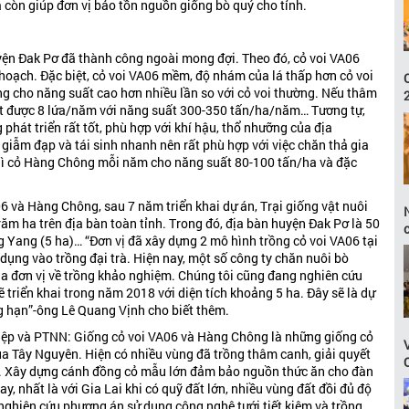
 còn giúp đơn vị bảo tồn nguồn giống bò quý cho tỉnh.
yện Đak Pơ đã thành công ngoài mong đợi. Theo đó, cỏ voi VA06
hu hoạch. Đặc biệt, cỏ voi VA06 mềm, độ nhám của lá thấp hơn cỏ voi
ng cho năng suất cao hơn nhiều lần so với cỏ voi thường. Nếu thâm
cắt được 8 lứa/năm với năng suất 300-350 tấn/ha/năm… Tương tự,
hát triển rất tốt, phù hợp với khí hậu, thổ nhưỡng của địa
 giẫm đạp và tái sinh nhanh nên rất phù hợp với việc chăn thả gia
hì cỏ Hàng Chông mỗi năm cho năng suất 80-100 tấn/ha và đặc
6 và Hàng Chông, sau 7 năm triển khai dự án, Trại giống vật nuôi
ăm ha trên địa bàn toàn tỉnh. Trong đó, địa bàn huyện Đak Pơ là 50
c
g Yang (5 ha)… “Đơn vị đã xây dựng 2 mô hình trồng cỏ voi VA06 tại
ụng vào trồng đại trà. Hiện nay, một số công ty chăn nuôi bò
 của đơn vị về trồng khảo nghiệm. Chúng tôi cũng đang nghiên cứu
ẽ triển khai trong năm 2018 với diện tích khoảng 5 ha. Đây sẽ là dự
 hạn”-ông Lê Quang Vịnh cho biết thêm.
p và PTNN: Giống cỏ voi VA06 và Hàng Chông là những giống cỏ
của Tây Nguyên. Hiện có nhiều vùng đã trồng thâm canh, giải quyết
n. Xây dựng cánh đồng cỏ mẫu lớn đảm bảo nguồn thức ăn cho đàn
, nhất là với Gia Lai khi có quỹ đất lớn, nhiều vùng đất đồi đủ độ
n nghiên cứu phương án sử dụng công nghệ tưới tiết kiệm và trồng