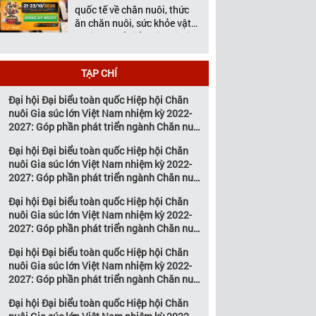
Chế biến thịt, Vietstock Expo
quốc tế về chăn nuôi, thức
& […]
ăn chăn nuôi, sức khỏe vật
nuôi và chế biến thịt tại Việt
Nam. Vietstock 2026 – Nền
Tảng Kết Nối Kinh Doanh
TẠP CHÍ
Hàng Đầu Cho Ngành Chăn
Nuôi và Thú Y Diễn ra từ
Đại hội Đại biểu toàn quốc Hiệp hội Chăn
ngày 21 – 23 […]
nuôi Gia súc lớn Việt Nam nhiệm kỳ 2022-
2027: Góp phần phát triển ngành Chăn nuôi
gia súc lớn Việt Nam bền vững
Đại hội Đại biểu toàn quốc Hiệp hội Chăn
nuôi Gia súc lớn Việt Nam nhiệm kỳ 2022-
2027: Góp phần phát triển ngành Chăn nuôi
gia súc lớn Việt Nam bền vững
Đại hội Đại biểu toàn quốc Hiệp hội Chăn
nuôi Gia súc lớn Việt Nam nhiệm kỳ 2022-
 dắt xu hướng, thúc đẩy đổi
Khu gian hàng Việt Nam tại
ĐẾM NGƯỢC IL
2027: Góp phần phát triển ngành Chăn nuôi
 và tăng trưởng tại Vietstock
Vietstock 2026 – Kết nối sức
VIETNAM 2026 – 
6
mạnh nội địa, mở rộng cơ hội
NGAY HÔM NAY!
gia súc lớn Việt Nam bền vững
Đại hội Đại biểu toàn quốc Hiệp hội Chăn
toàn cầu
nuôi Gia súc lớn Việt Nam nhiệm kỳ 2022-
2027: Góp phần phát triển ngành Chăn nuôi
gia súc lớn Việt Nam bền vững
Đại hội Đại biểu toàn quốc Hiệp hội Chăn