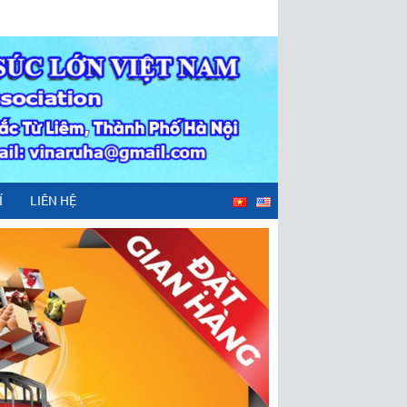
Í
LIÊN HỆ