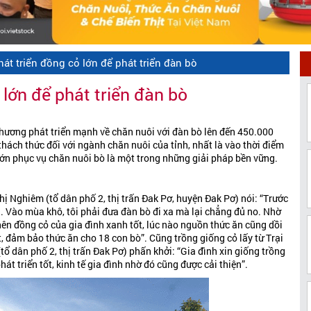
Phát triển đồng cỏ lớn để phát triển đàn bò
 lớn để phát triển đàn bò
phương phát triển mạnh về chăn nuôi với đàn bò lên đến 450.000
 thách thức đối với ngành chăn nuôi của tỉnh, nhất là vào thời điểm
ớn phục vụ chăn nuôi bò là một trong những giải pháp bền vững.
ị Nghiêm (tổ dân phố 2, thị trấn Đak Pơ, huyện Đak Pơ) nói: “Trước
n. Vào mùa khô, tôi phải đưa đàn bò đi xa mà lại chẳng đủ no. Nhờ
nên đồng cỏ của gia đình xanh tốt, lúc nào nguồn thức ăn cũng dồi
, đảm bảo thức ăn cho 18 con bò”. Cũng trồng giống cỏ lấy từ Trại
ổ dân phố 2, thị trấn Đak Pơ) phấn khởi: “Gia đình xin giống trồng
t triển tốt, kinh tế gia đình nhờ đó cũng được cải thiện”.