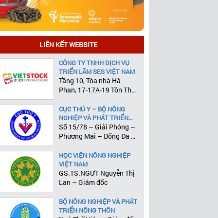
LIÊN KẾT WEBSITE
CÔNG TY TNHH DỊCH VỤ
TRIỂN LÃM SES VIỆT NAM
Tầng 10, Tòa nhà Hà
Phan, 17-17A-19 Tôn Thất
Tùng, Phường Phạm Ngũ
Lão, Quận 1, Tp.HCM
CỤC THÚ Y – BỘ NÔNG
NGHIỆP VÀ PHÁT TRIỂN
NÔNG THÔN
Số 15/78 – Giải Phóng –
Phương Mai – Đống Đa –
Hà Nội
HỌC VIỆN NÔNG NGHIỆP
VIỆT NAM
GS.TS.NGƯT Nguyễn Thị
Lan – Giám đốc
BỘ NÔNG NGHIỆP VÀ PHÁT
TRIỂN NÔNG THÔN