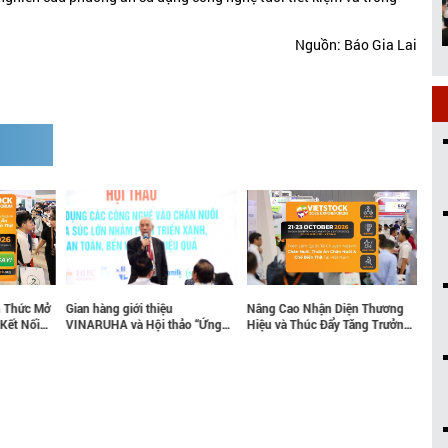
Nguồn: Báo Gia Lai
h Thức Mở
Gian hàng giới thiệu
Nâng Cao Nhận Diện Thương
Dẫn
Kết Nối
VINARUHA và Hội thảo “Ứng
Hiệu và Thúc Đẩy Tăng Trưởng
mới
nh Chăn
dụng các công nghệ vào chăn
Kinh Doanh cùng Vietstock
202
nuôi gia súc lớn nhằm phát
triển xanh, an toàn, bền vững và
hiệu quả” tại ILDEX 2026 đã
thành công tốt đẹp!