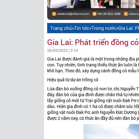
Trang chủ
»
Tin tức
»
Trong nước
»
Gia Lai: 
Gia Lai: Phát triển đồng cỏ
26/05/2023 | 2:14
Gia Lai được đánh giá là một trong những địa 
con. Tuy nhiên, tình trạng thiếu thức ăn luôn là
khô hạn. Theo đó, xây dựng cánh đồng cỏ mẫu l
Hiệu quả từ dự án trồng cỏ
Lùa đàn bò xuống đồng cỏ non tơ, chị Nguyễn Th
đây, đàn bò của gia đình được chăn thả tự nhiê
lấy giống cỏ mới từ Trại giống vật nuôi Đak Pơ 
dào. Hiện gia đình có 1 ha cỏ được chăm sóc tốt
giống vật nuôi Đak Pơ, anh Nguyễn Đức Dương (t
được 2 năm nay, có thức ăn đầy đủ nên đàn bò phá