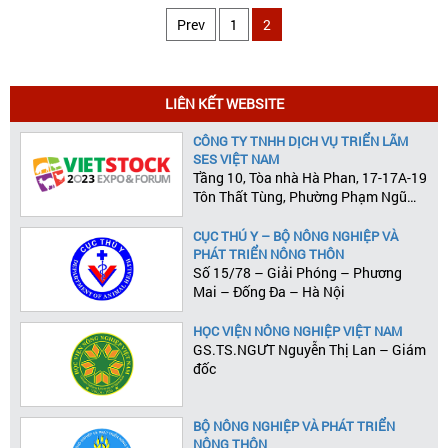
Prev
1
2
LIÊN KẾT WEBSITE
CÔNG TY TNHH DỊCH VỤ TRIỂN LÃM
SES VIỆT NAM
Tầng 10, Tòa nhà Hà Phan, 17-17A-19
Tôn Thất Tùng, Phường Phạm Ngũ
Lão, Quận 1, Tp.HCM
CỤC THÚ Y – BỘ NÔNG NGHIỆP VÀ
PHÁT TRIỂN NÔNG THÔN
Số 15/78 – Giải Phóng – Phương
Mai – Đống Đa – Hà Nội
HỌC VIỆN NÔNG NGHIỆP VIỆT NAM
GS.TS.NGƯT Nguyễn Thị Lan – Giám
đốc
BỘ NÔNG NGHIỆP VÀ PHÁT TRIỂN
NÔNG THÔN