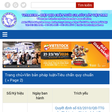
Trang chủ
»
Văn bản pháp luật
»
Tiêu chẩn quy chuẩn
( » Page 2)
Số/Ký hiệu
Ngày ban
Trích yếu
hành
Quyết định số 63/2010/QĐ-TTG