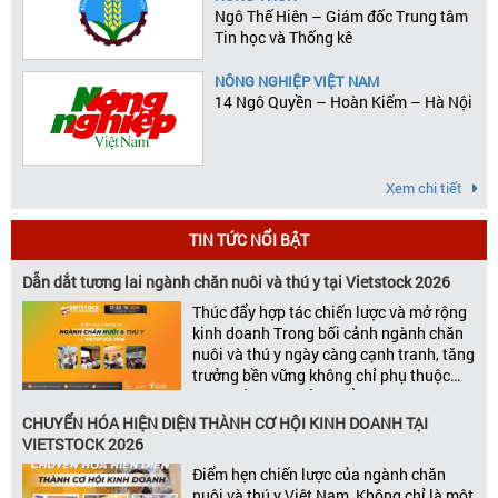
Ngô Thế Hiên – Giám đốc Trung tâm
Tin học và Thống kê
NÔNG NGHIỆP VIỆT NAM
14 Ngô Quyền – Hoàn Kiếm – Hà Nội
Xem chi tiết
TIN TỨC NỔI BẬT
Dẫn dắt tương lai ngành chăn nuôi và thú y tại Vietstock 2026
Thúc đẩy hợp tác chiến lược và mở rộng
kinh doanh Trong bối cảnh ngành chăn
nuôi và thú y ngày càng cạnh tranh, tăng
trưởng bền vững không chỉ phụ thuộc
vào chất lượng sản phẩm hay năng lực
đổi mới, mà còn được thúc đẩy bởi khả
CHUYỂN HÓA HIỆN DIỆN THÀNH CƠ HỘI KINH DOANH TẠI
năng xây dựng các mối quan […]
VIETSTOCK 2026
Điểm hẹn chiến lược của ngành chăn
nuôi và thú y Việt Nam Không chỉ là một