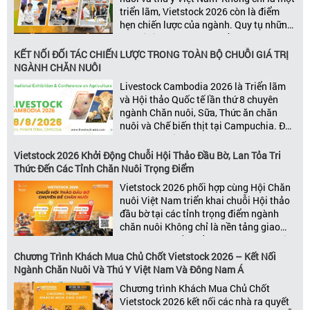
triển lãm, Vietstock 2026 còn là điểm
hẹn chiến lược của ngành. Quy tụ những
đơn vị kinh doanh hàng đầu, những lãnh
đạo và nhà cung cấp trong chuỗi giá
KẾT NỐI ĐỐI TÁC CHIẾN LƯỢC TRONG TOÀN BỘ CHUỖI GIÁ TRỊ
trị ngành, Vietstock mang đến nền tảng
NGÀNH CHĂN NUÔI
kết nối toàn diện bao trùm toàn bộ chuỗi
Livestock Cambodia 2026 là Triển lãm
giá trị […]
và Hội thảo Quốc tế lần thứ 8 chuyên
ngành Chăn nuôi, Sữa, Thức ăn chăn
nuôi và Chế biến thịt tại Campuchia. Đây
được đánh giá là một trong những sự
kiện thương mại thường niên uy tín và
Vietstock 2026 Khởi Động Chuỗi Hội Thảo Đầu Bờ, Lan Tỏa Tri
đáng chú ý nhất của ngành nông nghiệp
Thức Đến Các Tỉnh Chăn Nuôi Trọng Điểm
– chăn […]
Vietstock 2026 phối hợp cùng Hội Chăn
nuôi Việt Nam triển khai chuỗi Hội thảo
đầu bờ tại các tỉnh trọng điểm ngành
chăn nuôi Không chỉ là nền tảng giao
thương hàng đầu của ngành chăn nuôi
và thú y, Vietstock còn là triển lãm duy
Chương Trình Khách Mua Chủ Chốt Vietstock 2026 – Kết Nối
nhất tại Việt Nam tổ chức thường niên
Ngành Chăn Nuôi Và Thú Y Việt Nam Và Đông Nam Á
[…]
Chương trình Khách Mua Chủ Chốt
Vietstock 2026 kết nối các nhà ra quyết