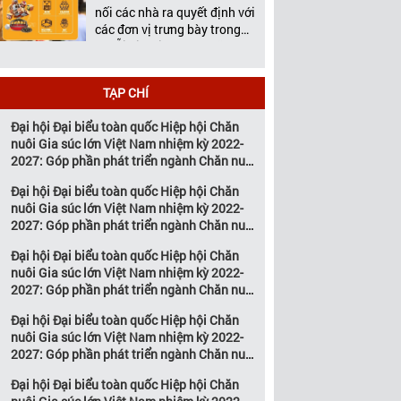
Việt Nam tổ chức thường
nối các nhà ra quyết định với
niên […]
các đơn vị trưng bày trong
chuỗi giá trị ngành chăn
nuôi và thú y Với hơn 20
năm đồng hành cùng sự
TẠP CHÍ
phát triển của ngành chăn
nuôi Việt Nam, Vietstock đã
Đại hội Đại biểu toàn quốc Hiệp hội Chăn
khẳng định vị thế là triển […]
nuôi Gia súc lớn Việt Nam nhiệm kỳ 2022-
2027: Góp phần phát triển ngành Chăn nuôi
gia súc lớn Việt Nam bền vững
Đại hội Đại biểu toàn quốc Hiệp hội Chăn
nuôi Gia súc lớn Việt Nam nhiệm kỳ 2022-
2027: Góp phần phát triển ngành Chăn nuôi
gia súc lớn Việt Nam bền vững
Đại hội Đại biểu toàn quốc Hiệp hội Chăn
nuôi Gia súc lớn Việt Nam nhiệm kỳ 2022-
2027: Góp phần phát triển ngành Chăn nuôi
gia súc lớn Việt Nam bền vững
Đại hội Đại biểu toàn quốc Hiệp hội Chăn
nuôi Gia súc lớn Việt Nam nhiệm kỳ 2022-
2027: Góp phần phát triển ngành Chăn nuôi
gia súc lớn Việt Nam bền vững
Đại hội Đại biểu toàn quốc Hiệp hội Chăn