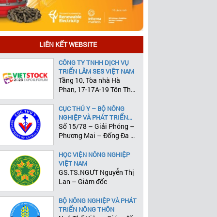
LIÊN KẾT WEBSITE
CÔNG TY TNHH DỊCH VỤ
TRIỂN LÃM SES VIỆT NAM
Tầng 10, Tòa nhà Hà
Phan, 17-17A-19 Tôn Thất
Tùng, Phường Phạm Ngũ
Lão, Quận 1, Tp.HCM
CỤC THÚ Y – BỘ NÔNG
NGHIỆP VÀ PHÁT TRIỂN
NÔNG THÔN
Số 15/78 – Giải Phóng –
Phương Mai – Đống Đa –
Hà Nội
HỌC VIỆN NÔNG NGHIỆP
VIỆT NAM
GS.TS.NGƯT Nguyễn Thị
Lan – Giám đốc
BỘ NÔNG NGHIỆP VÀ PHÁT
TRIỂN NÔNG THÔN