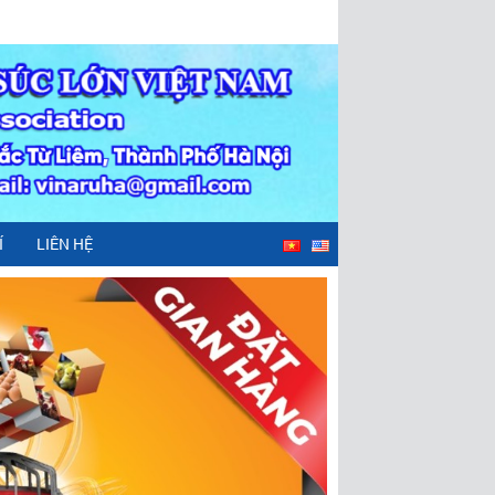
Í
LIÊN HỆ