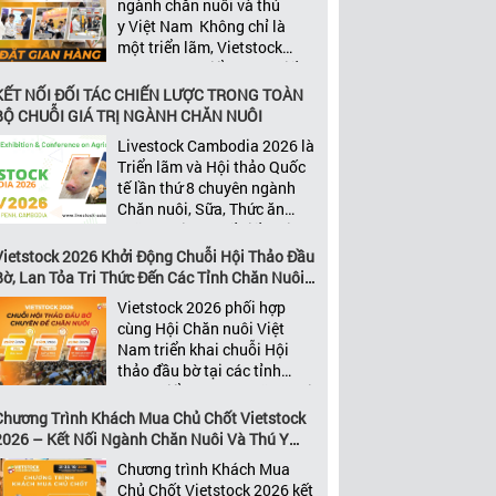
ngành chăn nuôi và thú
năng xây dựng các mối quan
y Việt Nam Không chỉ là
[…]
một triển lãm, Vietstock
2026 còn là điểm hẹn chiến
lược của ngành. Quy tụ
KẾT NỐI ĐỐI TÁC CHIẾN LƯỢC TRONG TOÀN
n hàng giới thiệu
Nâng Cao Nhận Diện Thương
Dẫn dắt xu hướng, t
những đơn vị kinh doanh
ARUHA và Hội thảo “Ứng
Hiệu và Thúc Đẩy Tăng Trưởng
mới và tăng trưởng t
BỘ CHUỖI GIÁ TRỊ NGÀNH CHĂN NUÔI
g các công nghệ vào chăn
hàng đầu, những lãnh
Kinh Doanh cùng Vietstock
2026
Livestock Cambodia 2026 là
i gia súc lớn nhằm phát
đạo và nhà cung cấp trong
ển xanh, an toàn, bền vững và
Triển lãm và Hội thảo Quốc
chuỗi giá
u quả” tại ILDEX 2026 đã
tế lần thứ 8 chuyên ngành
trị ngành, Vietstock mang
nh công tốt đẹp!
Chăn nuôi, Sữa, Thức ăn
đến nền tảng kết nối toàn
chăn nuôi và Chế biến thịt
diện bao trùm toàn bộ chuỗi
tại Campuchia. Đây được
Vietstock 2026 Khởi Động Chuỗi Hội Thảo Đầu
giá trị […]
đánh giá là một trong những
Bờ, Lan Tỏa Tri Thức Đến Các Tỉnh Chăn Nuôi
sự kiện thương mại thường
Trọng Điểm
Vietstock 2026 phối hợp
niên uy tín và đáng chú ý
cùng Hội Chăn nuôi Việt
nhất của ngành nông nghiệp
Nam triển khai chuỗi Hội
– chăn […]
thảo đầu bờ tại các tỉnh
trọng điểm ngành chăn nuôi
Không chỉ là nền tảng giao
Chương Trình Khách Mua Chủ Chốt Vietstock
thương hàng đầu của ngành
2026 – Kết Nối Ngành Chăn Nuôi Và Thú Y
chăn nuôi và thú y, Vietstock
Việt Nam Và Đông Nam Á
Chương trình Khách Mua
còn là triển lãm duy nhất tại
Chủ Chốt Vietstock 2026 kết