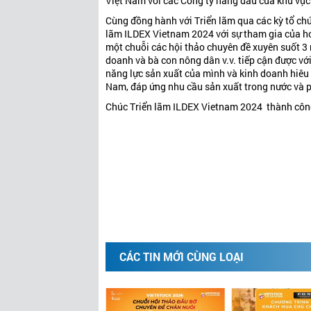
Việt Nam với các Công ty hàng đầu của khu vực v
Cùng đồng hành với Triển lãm qua các kỳ tổ chứ
lãm ILDEX Vietnam 2024 với sự tham gia của hơn
một chuỗi các hội thảo chuyên đề xuyên suốt 3 ng
doanh và bà con nông dân v.v. tiếp cận được với
năng lực sản xuất của mình và kinh doanh hiêu
Nam, đáp ứng nhu cầu sản xuất trong nước và 
Chúc Triển lãm ILDEX Vietnam 2024 thành công
CÁC TIN MỚI CÙNG LOẠI