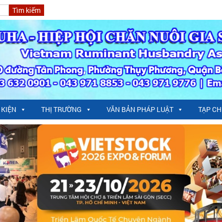
 KIỆN
THỊ TRƯỜNG
VĂN BẢN PHÁP LUẬT
TẠP CH