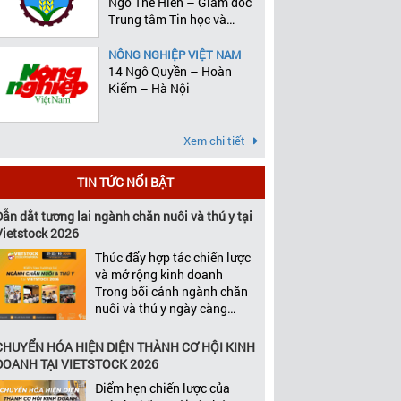
Ngô Thế Hiên – Giám đốc
Trung tâm Tin học và
Thống kê
NÔNG NGHIỆP VIỆT NAM
14 Ngô Quyền – Hoàn
Kiếm – Hà Nội
Xem chi tiết
TIN TỨC NỔI BẬT
Dẫn dắt tương lai ngành chăn nuôi và thú y tại
Vietstock 2026
Thúc đẩy hợp tác chiến lược
và mở rộng kinh doanh
Trong bối cảnh ngành chăn
nuôi và thú y ngày càng
cạnh tranh, tăng trưởng bền
vững không chỉ phụ thuộc
CHUYỂN HÓA HIỆN DIỆN THÀNH CƠ HỘI KINH
vào chất lượng sản phẩm
DOANH TẠI VIETSTOCK 2026
hay năng lực đổi mới, mà
Điểm hẹn chiến lược của
còn được thúc đẩy bởi khả