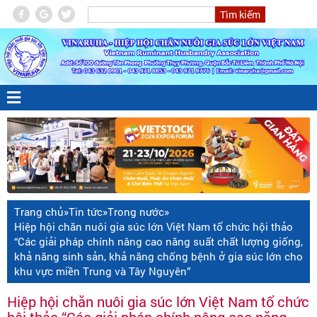
Trang chủ
»
Tin tức
»
Trong nước
»
Hiệp hội chăn nuôi gia súc lớn Việt Nam tổ chức hội thảo
“Các giải pháp chính nâng cao năng suất chất lượng giống,
khả năng sinh sản, khả năng chống bệnh ở gia súc lớn cho
khu vực miền Trung và Tây Nguyên”
Hiệp hội chăn nuôi gia súc lớn Việt Nam tổ chức
hội thảo “Các giải pháp chính nâng cao năng