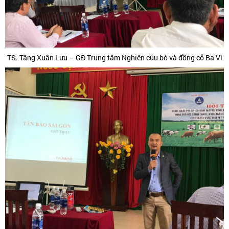
TS. Tăng Xuân Lưu – GĐ Trung tâm Nghiên cứu bò và đồng cỏ Ba Vì