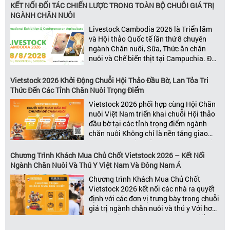
đạo và nhà cung cấp trong chuỗi giá
KẾT NỐI ĐỐI TÁC CHIẾN LƯỢC TRONG TOÀN BỘ CHUỖI GIÁ TRỊ
trị ngành, Vietstock mang đến nền tảng
NGÀNH CHĂN NUÔI
kết nối toàn diện bao trùm toàn bộ chuỗi
Livestock Cambodia 2026 là Triển lãm
giá trị […]
và Hội thảo Quốc tế lần thứ 8 chuyên
ngành Chăn nuôi, Sữa, Thức ăn chăn
nuôi và Chế biến thịt tại Campuchia. Đây
được đánh giá là một trong những sự
kiện thương mại thường niên uy tín và
Vietstock 2026 Khởi Động Chuỗi Hội Thảo Đầu Bờ, Lan Tỏa Tri
đáng chú ý nhất của ngành nông nghiệp
Thức Đến Các Tỉnh Chăn Nuôi Trọng Điểm
– chăn […]
Vietstock 2026 phối hợp cùng Hội Chăn
nuôi Việt Nam triển khai chuỗi Hội thảo
đầu bờ tại các tỉnh trọng điểm ngành
chăn nuôi Không chỉ là nền tảng giao
thương hàng đầu của ngành chăn nuôi
và thú y, Vietstock còn là triển lãm duy
Chương Trình Khách Mua Chủ Chốt Vietstock 2026 – Kết Nối
nhất tại Việt Nam tổ chức thường niên
Ngành Chăn Nuôi Và Thú Y Việt Nam Và Đông Nam Á
[…]
Chương trình Khách Mua Chủ Chốt
Vietstock 2026 kết nối các nhà ra quyết
định với các đơn vị trưng bày trong chuỗi
giá trị ngành chăn nuôi và thú y Với hơn
20 năm đồng hành cùng sự phát triển
của ngành chăn nuôi Việt Nam,