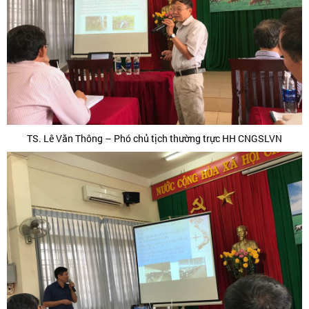
TS. Lê Văn Thông – Phó chủ tịch thường trực HH CNGSLVN