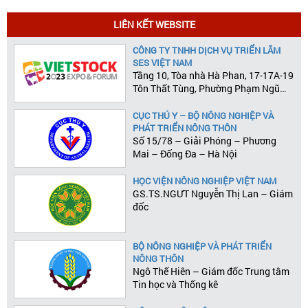
LIÊN KẾT WEBSITE
CÔNG TY TNHH DỊCH VỤ TRIỂN LÃM
SES VIỆT NAM
Tầng 10, Tòa nhà Hà Phan, 17-17A-19
Tôn Thất Tùng, Phường Phạm Ngũ
Lão, Quận 1, Tp.HCM
CỤC THÚ Y – BỘ NÔNG NGHIỆP VÀ
PHÁT TRIỂN NÔNG THÔN
Số 15/78 – Giải Phóng – Phương
Mai – Đống Đa – Hà Nội
HỌC VIỆN NÔNG NGHIỆP VIỆT NAM
GS.TS.NGƯT Nguyễn Thị Lan – Giám
đốc
BỘ NÔNG NGHIỆP VÀ PHÁT TRIỂN
NÔNG THÔN
Ngô Thế Hiên – Giám đốc Trung tâm
Tin học và Thống kê