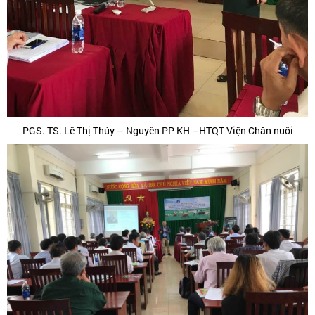
PGS. TS. Lê Thị Thúy – Nguyên PP KH –HTQT Viện Chăn nuôi