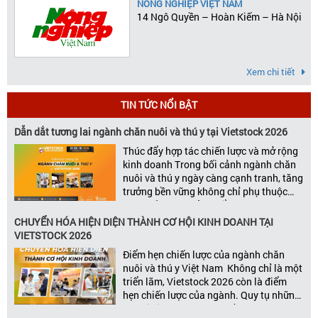
NÔNG NGHIỆP VIỆT NAM
14 Ngô Quyền – Hoàn Kiếm – Hà Nội
Xem chi tiết
TIN TỨC NỔI BẬT
Dẫn dắt tương lai ngành chăn nuôi và thú y tại Vietstock 2026
Thúc đẩy hợp tác chiến lược và mở rộng
kinh doanh Trong bối cảnh ngành chăn
nuôi và thú y ngày càng cạnh tranh, tăng
trưởng bền vững không chỉ phụ thuộc
vào chất lượng sản phẩm hay năng lực
đổi mới, mà còn được thúc đẩy bởi khả
CHUYỂN HÓA HIỆN DIỆN THÀNH CƠ HỘI KINH DOANH TẠI
năng xây dựng các mối quan […]
VIETSTOCK 2026
Điểm hẹn chiến lược của ngành chăn
nuôi và thú y Việt Nam Không chỉ là một
triển lãm, Vietstock 2026 còn là điểm
hẹn chiến lược của ngành. Quy tụ những
đơn vị kinh doanh hàng đầu, những lãnh