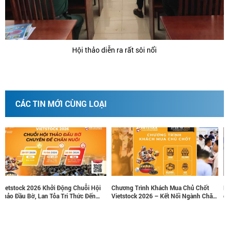
Hội thảo diễn ra rất sôi nổi
CÁC TIN MỚI CÙNG LOẠI
i
Chương Trình Khách Mua Chủ Chốt
Nâng tầm thương hiệu, tăng trưởng
Vietstock 2026 – Kết Nối Ngành Chăn
doanh thu cùng các gói tài trợ chiến
Nuôi Và Thú Y Việt Nam Và Đông Nam
lược tại Vietstock 2026
Á