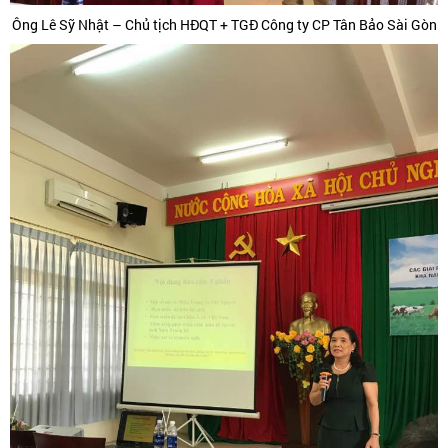
Ông Lê Sỹ Nhật – Chủ tịch HĐQT + TGĐ Công ty CP Tân Bảo Sài Gòn