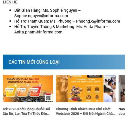
LIÊN HỆ:
Đặt Gian Hàng: Ms. Sophie Nguyen –
Sophie.nguyen@informa.com
Hỗ Trợ Tham Quan: Ms. Phuong – Phuong.c@informa.com
Hỗ Trợ Truyền Thông & Marketing: Ms. Anita Pham –
Anita.pham@informa.com
CÁC TIN MỚI CÙNG LOẠI
i
Chương Trình Khách Mua Chủ Chốt
Nâng tầm thương hiệu, tăng trưởng
Vietstock 2026 – Kết Nối Ngành Chăn
doanh thu cùng các gói tài trợ chiến
Nuôi Và Thú Y Việt Nam Và Đông Nam
lược tại Vietstock 2026
Á