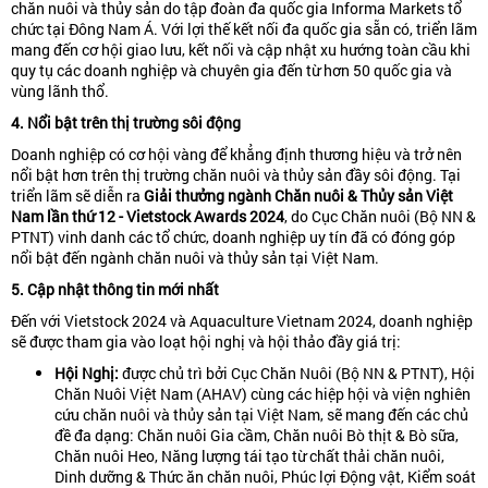
chăn nuôi và thủy sản do tập đoàn đa quốc gia Informa Markets tổ
chức tại Đông Nam Á. Với lợi thế kết nối đa quốc gia sẵn có, triển lãm
mang đến cơ hội giao lưu, kết nối và cập nhật xu hướng toàn cầu khi
quy tụ các doanh nghiệp và chuyên gia đến từ hơn 50 quốc gia và
vùng lãnh thổ.
4. Nổi bật trên thị trường sôi động
Doanh nghiệp có cơ hội vàng để khẳng định thương hiệu và trở nên
nổi bật hơn trên thị trường chăn nuôi và thủy sản đầy sôi động. Tại
triển lãm sẽ diễn ra
Giải thưởng ngành Chăn nuôi & Thủy sản Việt
Nam lần thứ 12 - Vietstock Awards 2024
, do Cục Chăn nuôi (Bộ NN &
PTNT) vinh danh các tổ chức, doanh nghiệp uy tín đã có đóng góp
nổi bật đến ngành chăn nuôi và thủy sản tại Việt Nam.
5. Cập nhật thông tin mới nhất
Đến với Vietstock 2024 và Aquaculture Vietnam 2024, doanh nghiệp
sẽ được tham gia vào loạt hội nghị và hội thảo đầy giá trị:
Hội Nghị:
được chủ trì bởi Cục Chăn Nuôi (Bộ NN & PTNT), Hội
Chăn Nuôi Việt Nam (AHAV) cùng các hiệp hội và viện nghiên
cứu chăn nuôi và thủy sản tại Việt Nam, sẽ mang đến các chủ
đề đa dạng: Chăn nuôi Gia cầm, Chăn nuôi Bò thịt & Bò sữa,
Chăn nuôi Heo, Năng lượng tái tạo từ chất thải chăn nuôi,
Dinh dưỡng & Thức ăn chăn nuôi, Phúc lợi Động vật, Kiểm soát