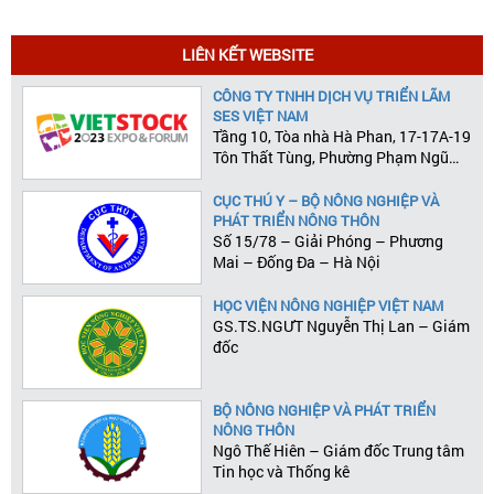
LIÊN KẾT WEBSITE
CÔNG TY TNHH DỊCH VỤ TRIỂN LÃM
SES VIỆT NAM
Tầng 10, Tòa nhà Hà Phan, 17-17A-19
Tôn Thất Tùng, Phường Phạm Ngũ
Lão, Quận 1, Tp.HCM
CỤC THÚ Y – BỘ NÔNG NGHIỆP VÀ
PHÁT TRIỂN NÔNG THÔN
Số 15/78 – Giải Phóng – Phương
Mai – Đống Đa – Hà Nội
HỌC VIỆN NÔNG NGHIỆP VIỆT NAM
GS.TS.NGƯT Nguyễn Thị Lan – Giám
đốc
BỘ NÔNG NGHIỆP VÀ PHÁT TRIỂN
NÔNG THÔN
Ngô Thế Hiên – Giám đốc Trung tâm
Tin học và Thống kê