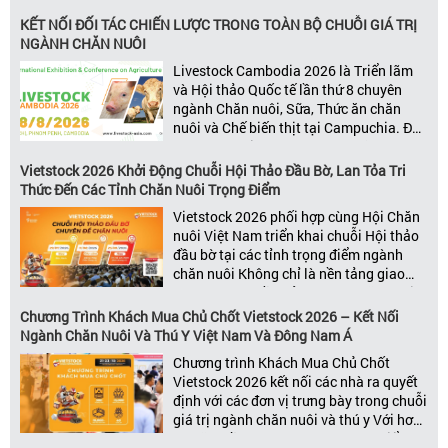
đơn vị kinh doanh hàng đầu, những lãnh
đạo và nhà cung cấp trong chuỗi giá
KẾT NỐI ĐỐI TÁC CHIẾN LƯỢC TRONG TOÀN BỘ CHUỖI GIÁ TRỊ
trị ngành, Vietstock mang đến nền tảng
NGÀNH CHĂN NUÔI
kết nối toàn diện bao trùm toàn bộ chuỗi
Livestock Cambodia 2026 là Triển lãm
giá trị […]
và Hội thảo Quốc tế lần thứ 8 chuyên
ngành Chăn nuôi, Sữa, Thức ăn chăn
nuôi và Chế biến thịt tại Campuchia. Đây
được đánh giá là một trong những sự
kiện thương mại thường niên uy tín và
Vietstock 2026 Khởi Động Chuỗi Hội Thảo Đầu Bờ, Lan Tỏa Tri
đáng chú ý nhất của ngành nông nghiệp
Thức Đến Các Tỉnh Chăn Nuôi Trọng Điểm
– chăn […]
Vietstock 2026 phối hợp cùng Hội Chăn
nuôi Việt Nam triển khai chuỗi Hội thảo
đầu bờ tại các tỉnh trọng điểm ngành
chăn nuôi Không chỉ là nền tảng giao
thương hàng đầu của ngành chăn nuôi
và thú y, Vietstock còn là triển lãm duy
Chương Trình Khách Mua Chủ Chốt Vietstock 2026 – Kết Nối
nhất tại Việt Nam tổ chức thường niên
Ngành Chăn Nuôi Và Thú Y Việt Nam Và Đông Nam Á
[…]
Chương trình Khách Mua Chủ Chốt
Vietstock 2026 kết nối các nhà ra quyết
định với các đơn vị trưng bày trong chuỗi
giá trị ngành chăn nuôi và thú y Với hơn
20 năm đồng hành cùng sự phát triển