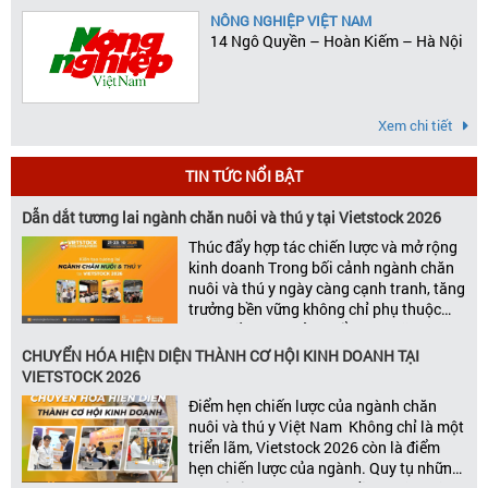
NÔNG NGHIỆP VIỆT NAM
14 Ngô Quyền – Hoàn Kiếm – Hà Nội
Xem chi tiết
TIN TỨC NỔI BẬT
Dẫn dắt tương lai ngành chăn nuôi và thú y tại Vietstock 2026
Thúc đẩy hợp tác chiến lược và mở rộng
kinh doanh Trong bối cảnh ngành chăn
nuôi và thú y ngày càng cạnh tranh, tăng
trưởng bền vững không chỉ phụ thuộc
vào chất lượng sản phẩm hay năng lực
đổi mới, mà còn được thúc đẩy bởi khả
CHUYỂN HÓA HIỆN DIỆN THÀNH CƠ HỘI KINH DOANH TẠI
năng xây dựng các mối quan […]
VIETSTOCK 2026
Điểm hẹn chiến lược của ngành chăn
nuôi và thú y Việt Nam Không chỉ là một
triển lãm, Vietstock 2026 còn là điểm
hẹn chiến lược của ngành. Quy tụ những