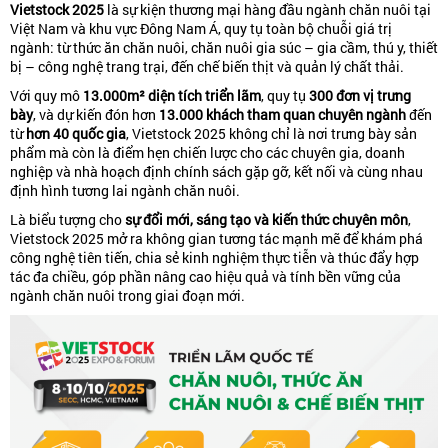
Vietstock 2025
là sự kiện thương mại hàng đầu ngành chăn nuôi tại
Việt Nam và khu vực Đông Nam Á, quy tụ toàn bộ chuỗi giá trị
ngành: từ thức ăn chăn nuôi, chăn nuôi gia súc – gia cầm, thú y, thiết
bị – công nghệ trang trại, đến chế biến thịt và quản lý chất thải.
Với quy mô
13.000m² diện tích triển lãm
, quy tụ
300 đơn vị trưng
bày
, và dự kiến đón hơn
13.000 khách tham quan chuyên ngành
đến
từ
hơn 40 quốc gia
, Vietstock 2025 không chỉ là nơi trưng bày sản
phẩm mà còn là điểm hẹn chiến lược cho các chuyên gia, doanh
nghiệp và nhà hoạch định chính sách gặp gỡ, kết nối và cùng nhau
định hình tương lai ngành chăn nuôi.
Là biểu tượng cho
sự đổi mới, sáng tạo và kiến thức chuyên môn
,
Vietstock 2025 mở ra không gian tương tác mạnh mẽ để khám phá
công nghệ tiên tiến, chia sẻ kinh nghiệm thực tiễn và thúc đẩy hợp
tác đa chiều, góp phần nâng cao hiệu quả và tính bền vững của
ngành chăn nuôi trong giai đoạn mới.