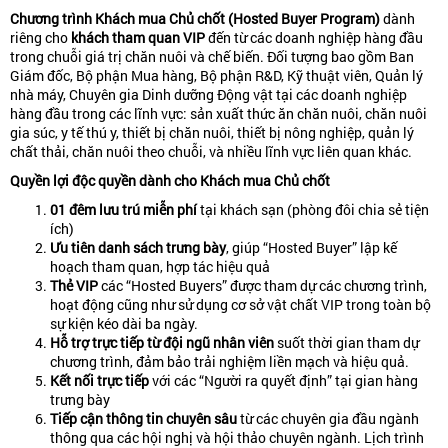
Chương trình Khách mua Chủ chốt (Hosted Buyer Program)
dành
riêng cho
khách tham quan VIP
đến từ các doanh nghiệp hàng đầu
trong chuỗi giá trị chăn nuôi và chế biến. Đối tượng bao gồm Ban
Giám đốc, Bộ phận Mua hàng, Bộ phận R&D, Kỹ thuật viên, Quản lý
nhà máy, Chuyên gia Dinh dưỡng Động vật tại các doanh nghiệp
hàng đầu trong các lĩnh vực: sản xuất thức ăn chăn nuôi, chăn nuôi
gia súc, y tế thú y, thiết bị chăn nuôi, thiết bị nông nghiệp, quản lý
chất thải, chăn nuôi theo chuỗi, và nhiều lĩnh vực liên quan khác.
Quyền lợi độc quyền dành cho Khách mua Chủ chốt
01 đêm lưu trú miễn phí
tại khách sạn (phòng đôi chia sẻ tiện
ích)
Ưu tiên danh sách trưng bày
, giúp “Hosted Buyer” lập kế
hoạch tham quan, hợp tác hiệu quả
Thẻ VIP
các “Hosted Buyers” được tham dự các chương trình,
hoạt động cũng như sử dụng cơ sở vật chất VIP trong toàn bộ
sự kiện kéo dài ba ngày.
Hỗ trợ trực tiếp từ đội ngũ nhân viên
suốt thời gian tham dự
chương trình, đảm bảo trải nghiệm liền mạch và hiệu quả.
Kết nối trực tiếp
với các “Người ra quyết định” tại gian hàng
trưng bày
Tiếp cận thông tin chuyên sâu
từ các chuyên gia đầu ngành
thông qua các hội nghị và hội thảo chuyên ngành. Lịch trình