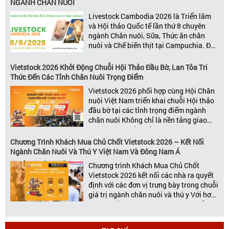
NGÀNH CHĂN NUÔI
kết nối toàn diện bao trùm toàn bộ chuỗi
Livestock Cambodia 2026 là Triển lãm
giá trị […]
và Hội thảo Quốc tế lần thứ 8 chuyên
ngành Chăn nuôi, Sữa, Thức ăn chăn
nuôi và Chế biến thịt tại Campuchia. Đây
được đánh giá là một trong những sự
kiện thương mại thường niên uy tín và
Vietstock 2026 Khởi Động Chuỗi Hội Thảo Đầu Bờ, Lan Tỏa Tri
đáng chú ý nhất của ngành nông nghiệp
Thức Đến Các Tỉnh Chăn Nuôi Trọng Điểm
– chăn […]
Vietstock 2026 phối hợp cùng Hội Chăn
nuôi Việt Nam triển khai chuỗi Hội thảo
đầu bờ tại các tỉnh trọng điểm ngành
chăn nuôi Không chỉ là nền tảng giao
thương hàng đầu của ngành chăn nuôi
và thú y, Vietstock còn là triển lãm duy
Chương Trình Khách Mua Chủ Chốt Vietstock 2026 – Kết Nối
nhất tại Việt Nam tổ chức thường niên
Ngành Chăn Nuôi Và Thú Y Việt Nam Và Đông Nam Á
[…]
Chương trình Khách Mua Chủ Chốt
Vietstock 2026 kết nối các nhà ra quyết
định với các đơn vị trưng bày trong chuỗi
giá trị ngành chăn nuôi và thú y Với hơn
20 năm đồng hành cùng sự phát triển
của ngành chăn nuôi Việt Nam,
Vietstock đã khẳng định vị thế là triển […]