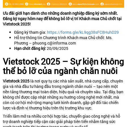
Ưu đãi giới hạn dành cho những doanh nghiệp đăng ký sớm nhất.
Đăng ký ngay hôm nay để không bỏ lỡ vị trí Khách mua Chủ chốt tại
Vietstock 2025!
Đăng ký tham gia:
https://forms.gle/kL9qg38sFC8HuhD29
Hỗ trợ thông tin Chương trình Khách mua Chủ chốt: Ms.
Phương – phuong.c@informa.com
Hạn chót đăng ký:
20/09/2025
Vietstock 2025 – Sự kiện không
thể bỏ lỡ của ngành chăn nuôi
Vietstock 2025
là nơi quy tụ các nhà sản xuất, nhà cung cấp, chuyên
gia và nhà đầu tư hàng đầu trong ngành chăn nuôi – tạo nên một
nền tảng thương mại toàn diện, hiệu quả và chuyên sâu. Tại đây, bạn
không chỉ được cập nhật những xu hướng công nghệ mới nhất, mà
còn có cơ hội mở rộng mạng lưới kinh doanh, gặp gỡ đối tác chiến
lược và định vị thương hiệu trên thị trường khu vực.
Triển lãm mở ra nhiều cơ hội hợp tác, chuyển giao công nghệ và hỗ
trợ doanh nghiệp tiếp cận các giải pháp tiên tiến nhằm tăng sức
cạnh tranh trên thị trường trong nước và quốc tế.