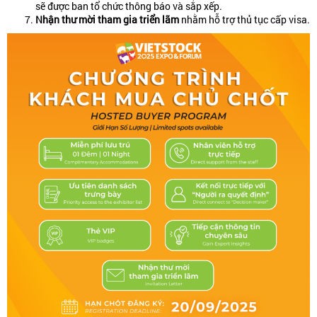
sẽ được ban tổ chức thông báo và sắp xếp.
Nhận thư mời tham gia triển lãm
nhằm hỗ trợ thủ tục cấp visa.