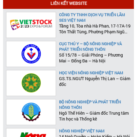
LIÊN KẾT WEBSITE
CÔNG TY TNHH DỊCH VỤ TRIỂN LÃM
SES VIỆT NAM
Tầng 10, Tòa nhà Hà Phan, 17-17A-19
Tôn Thất Tùng, Phường Phạm Ngũ
Lão, Quận 1, Tp.HCM
CỤC THÚ Y – BỘ NÔNG NGHIỆP VÀ
PHÁT TRIỂN NÔNG THÔN
Số 15/78 – Giải Phóng – Phương
Mai – Đống Đa – Hà Nội
HỌC VIỆN NÔNG NGHIỆP VIỆT NAM
GS.TS.NGƯT Nguyễn Thị Lan – Giám
đốc
BỘ NÔNG NGHIỆP VÀ PHÁT TRIỂN
NÔNG THÔN
Ngô Thế Hiên – Giám đốc Trung tâm
Tin học và Thống kê
NÔNG NGHIỆP VIỆT NAM
14 Ngô Quyền – Hoàn Kiếm – Hà Nội