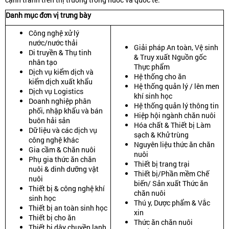
Danh mục đơn vị trưng bày
Công nghệ xử lý
nước/nước thải
Giải pháp An toàn, Vệ sinh
Di truyền & Thụ tinh
& Truy xuất Nguồn gốc
nhân tạo
Thực phẩm
Dịch vụ kiểm dịch và
Hệ thống cho ăn
kiểm dịch xuất khẩu
Hệ thống quản lý / lên men
Dịch vụ Logistics
khí sinh học
Doanh nghiệp phân
Hệ thống quản lý thông tin
phối, nhập khẩu và bán
Hiệp hội ngành chăn nuôi
buôn hải sản
Hóa chất & Thiết bị Làm
Dữ liệu và các dịch vụ
sạch & Khử trùng
công nghệ khác
Nguyên liệu thức ăn chăn
Gia cầm & Chăn nuôi
nuôi
Phụ gia thức ăn chăn
Thiết bị trang trại
nuôi & dinh dưỡng vật
Thiết bị/Phần mềm Chế
nuôi
biến/ Sản xuất Thức ăn
Thiết bị & công nghệ khí
chăn nuôi
sinh học
Thú y, Dược phẩm & Vắc
Thiết bị an toàn sinh học
xin
Thiết bị cho ăn
Thức ăn chăn nuôi
Thiết bị dây chuyền lạnh