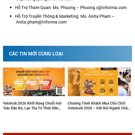
Hỗ Trợ Tham Quan: Ms. Phuong – Phuong.c@informa.com
Hỗ Trợ Truyền Thông & Marketing: Ms. Anita Pham –
Anita.pham@informa.com
CÁC TIN MỚI CÙNG LOẠI
uỗi Hội
Chương Trình Khách Mua Chủ Chốt
Nâng tầm thương hiệu, tăng tr
c Đến
Vietstock 2026 – Kết Nối Ngành Chăn
doanh thu cùng các gói tài trợ c
ểm
Nuôi Và Thú Y Việt Nam Và Đông Nam
lược tại Vietstock 2026
Á