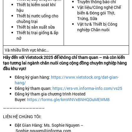
Truyền thông báo chí
Thiết bị kiểm soát khí
Vật liệu/Công nghệ Chế
hậu
biến & Đóng gói Thịt,
Thiết bị nước uống cho
Trứng, Sữa
chuồng trại
Vật tư & Thiết bị Công
Thiết bị sản xuất sữa
nghiệp Chăn nuôi
Thiết bị trại giống & ấp
nở
Và nhiều lĩnh vực khác…
Hãy đến với Vietstock 2025 để không chỉ tham quan – mà còn kiến
tạo tương lai ngành chăn nuôi cùng cộng đồng chuyên nghiệp hàng
đầu khu vực!
Đăng ký gian hàng:
https://www.vietstock.org/dat-gian-
hang/
Đăng ký tham quan:
https://ers-vn.informa-info.com/vs25
Đăng ký tham gia chương trình Hosted
Buyer:
https://forms.gle/kmWNVxBNHQDuMEWM8
————————————–
LIÊN HỆ CHÚNG TÔI:
Đặt Gian Hàng: Ms. Sophie Nguyen –
Sophie.nguyen@informa.com