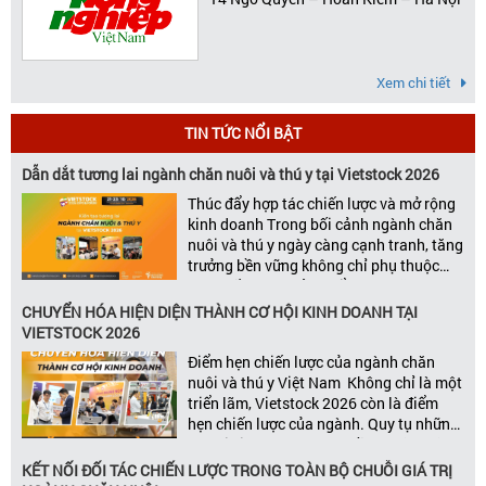
Xem chi tiết
TIN TỨC NỔI BẬT
Dẫn dắt tương lai ngành chăn nuôi và thú y tại Vietstock 2026
Thúc đẩy hợp tác chiến lược và mở rộng
kinh doanh Trong bối cảnh ngành chăn
nuôi và thú y ngày càng cạnh tranh, tăng
trưởng bền vững không chỉ phụ thuộc
vào chất lượng sản phẩm hay năng lực
đổi mới, mà còn được thúc đẩy bởi khả
CHUYỂN HÓA HIỆN DIỆN THÀNH CƠ HỘI KINH DOANH TẠI
năng xây dựng các mối quan […]
VIETSTOCK 2026
Điểm hẹn chiến lược của ngành chăn
nuôi và thú y Việt Nam Không chỉ là một
triển lãm, Vietstock 2026 còn là điểm
hẹn chiến lược của ngành. Quy tụ những
đơn vị kinh doanh hàng đầu, những lãnh
đạo và nhà cung cấp trong chuỗi giá
KẾT NỐI ĐỐI TÁC CHIẾN LƯỢC TRONG TOÀN BỘ CHUỖI GIÁ TRỊ
trị ngành, Vietstock mang đến nền tảng