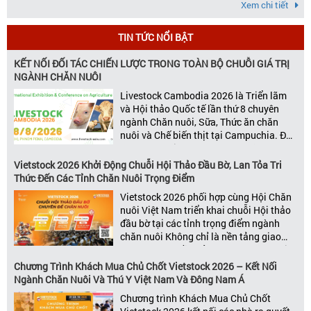
Xem chi tiết
TIN TỨC NỔI BẬT
KẾT NỐI ĐỐI TÁC CHIẾN LƯỢC TRONG TOÀN BỘ CHUỖI GIÁ TRỊ
NGÀNH CHĂN NUÔI
Livestock Cambodia 2026 là Triển lãm
và Hội thảo Quốc tế lần thứ 8 chuyên
ngành Chăn nuôi, Sữa, Thức ăn chăn
nuôi và Chế biến thịt tại Campuchia. Đây
được đánh giá là một trong những sự
kiện thương mại thường niên uy tín và
Vietstock 2026 Khởi Động Chuỗi Hội Thảo Đầu Bờ, Lan Tỏa Tri
đáng chú ý nhất của ngành nông nghiệp
Thức Đến Các Tỉnh Chăn Nuôi Trọng Điểm
– chăn […]
Vietstock 2026 phối hợp cùng Hội Chăn
nuôi Việt Nam triển khai chuỗi Hội thảo
đầu bờ tại các tỉnh trọng điểm ngành
chăn nuôi Không chỉ là nền tảng giao
thương hàng đầu của ngành chăn nuôi
và thú y, Vietstock còn là triển lãm duy
Chương Trình Khách Mua Chủ Chốt Vietstock 2026 – Kết Nối
nhất tại Việt Nam tổ chức thường niên
Ngành Chăn Nuôi Và Thú Y Việt Nam Và Đông Nam Á
[…]
Chương trình Khách Mua Chủ Chốt