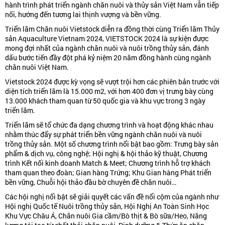
hành trình phát triển ngành chăn nuôi và thủy sản Việt Nam vẫn tiếp
nối, hướng đến tương lai thịnh vượng và bền vững.
Triển lãm Chăn nuôi Vietstock diễn ra đồng thời cùng Triển lãm Thủy
sản Aquaculture Vietnam 2024, VIETSTOCK 2024 là sự kiện được
mong đợi nhất của ngành chăn nuôi và nuôi trồng thủy sản, đánh
dấu bước tiến đầy đột phá kỷ niệm 20 năm đồng hành cùng ngành
chăn nuôi Việt Nam.
Vietstock 2024 được kỳ vọng sẽ vượt trội hơn các phiên bản trước với
diện tích triển lãm là 15.000 m2, với hơn 400 đơn vị trưng bày cùng
13.000 khách tham quan từ 50 quốc gia và khu vực trong 3 ngày
triển lãm.
Triển lãm sẽ tổ chức đa dạng chương trình và hoạt động khác nhau
nhằm thúc đẩy sự phát triển bền vững ngành chăn nuôi và nuôi
trồng thủy sản. Một số chương trình nổi bật bao gồm: Trưng bày sản
phẩm & dịch vụ, công nghệ; Hội nghị & hội thảo kỹ thuật, Chương
trình Kết nối kinh doanh Match & Meet; Chương trình hỗ trợ khách
tham quan theo đoàn; Gian hàng Trứng; Khu Gian hàng Phát triển
bền vững, Chuỗi hội thảo đầu bờ chuyên đề chăn nuôi…
Các hội nghị nổi bật sẽ giải quyết các vấn đề nổi cộm của ngành như
Hội nghị Quốc tế Nuôi trồng thủy sản, Hội Nghị An Toàn Sinh Học
Khu Vực Châu Á, Chăn nuôi Gia cầm/Bò thịt & Bò sữa/Heo, Năng