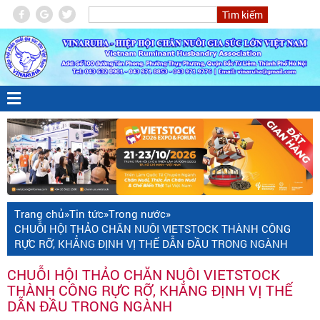
Trang chủ
»
Tin tức
»
Trong nước
»
CHUỖI HỘI THẢO CHĂN NUÔI VIETSTOCK THÀNH CÔNG
RỰC RỠ, KHẲNG ĐỊNH VỊ THẾ DẪN ĐẦU TRONG NGÀNH
CHUỖI HỘI THẢO CHĂN NUÔI VIETSTOCK
THÀNH CÔNG RỰC RỠ, KHẲNG ĐỊNH VỊ THẾ
DẪN ĐẦU TRONG NGÀNH