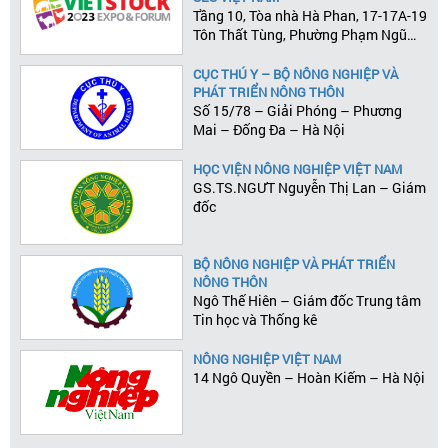
Tầng 10, Tòa nhà Hà Phan, 17-17A-19
Tôn Thất Tùng, Phường Phạm Ngũ
Lão, Quận 1, Tp.HCM
CỤC THÚ Y – BỘ NÔNG NGHIỆP VÀ
PHÁT TRIỂN NÔNG THÔN
Số 15/78 – Giải Phóng – Phương
Mai – Đống Đa – Hà Nội
HỌC VIỆN NÔNG NGHIỆP VIỆT NAM
GS.TS.NGƯT Nguyễn Thị Lan – Giám
đốc
BỘ NÔNG NGHIỆP VÀ PHÁT TRIỂN
NÔNG THÔN
Ngô Thế Hiên – Giám đốc Trung tâm
Tin học và Thống kê
NÔNG NGHIỆP VIỆT NAM
14 Ngô Quyền – Hoàn Kiếm – Hà Nội