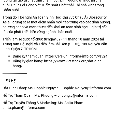
lượng tái tạo từ chất thải chăn nuôi, Dinh dưỡng & Thức ăn chăn
nuôi, Phúc Lợi Động Vật, Kiểm soát Phát thải Khí nhà kính trong
Chăn nuôi.
Trong đó, Hội nghị An Toàn Sinh Học Khu vực Châu Á (Biosecurity
Asia Forum) sẽ là một điểm nhấn mới, tập trung vào các định hướng,
phương pháp và cách thức triển khai an toàn sinh học – giá trị cốt
lõi của phát triển bền vững ngành chăn nuôi.
Triển lãm sẽ được tổ chức từ ngày 09 - 11 tháng 10 năm 2024 tại
Trung tâm Hội nghị và Triển lãm Sài Gòn (SECC), 799 Nguyễn Văn
Linh, Quận 7, TP.HCM.
Đăng ký tham quan: https://ers-vn.informa-info.com/vsv24
Đăng ký gian hàng: https://www.vietstock.org/dat-gian-
hang/
------------------------
LIÊN HỆ:
Đặt Gian Hàng: Ms. Sophie Nguyen – Sophie.Nguyen@informa.com
Hỗ Trợ Tham Quan: Ms. Phuong – phuong.c@informa.com
Hỗ Trợ Truyền Thông & Marketing: Ms. Anita Pham –
anita.pham@informa.com