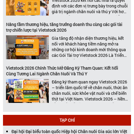
Vietstock 2026 kết nối các nhà ra quyết
định với các đơn vị trưng bày trong chuỗi
giá trị ngành chăn nuôi và thú y Với hơn
20 năm đồng hành cùng sự phát triển
của ngành chăn nuôi Việt Nam,
Nâng tầm thương hiệu, tăng trưởng doanh thu cùng các gói tài
Vietstock đã khẳng định vị thế là triển […]
trợ chiến lược tại Vietstock 2026
Gia tăng độ nhận diện thương hiệu, kết
nối với khách hàng tiềm năng mở ra
những cơ hội kinh doanh mới thông qua
các Gói Tài trợ Vietstock 2026 Là Triển
lãm Quốc tế hàng đầu Việt Nam về
chuyên ngành Chăn nuôi, Thức ăn chăn
Vietstock 2026 Chính Thức Mở Đăng Ký Tham Quan: Kết Nối
nuôi và Chế biến thịt, Vietstock Expo &
Cùng Tương Lai Ngành Chăn Nuôi Và Thú Y
[…]
Đăng ký tham quan ngay Vietstock 2026
– triển lãm quốc tế về chăn nuôi, thức ăn
chăn nuôi, sức khỏe vật nuôi và chế biến
thịt tại Việt Nam. Vietstock 2026 – Nền
Tảng Kết Nối Kinh Doanh Hàng Đầu Cho
Ngành Chăn Nuôi và Thú Y Diễn ra từ
ngày 21 – 23 […]
TẠP CHÍ
Đại hội Đại biểu toàn quốc Hiệp hội Chăn nuôi Gia súc lớn Việt