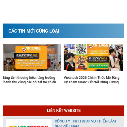
CÁC TIN MỚI CÙNG LOẠI
Vietstock 2026 Chính Thức Mở Đăng
Gian hàng giới thiệu VINARUHA và Hội
Ký Tham Quan: Kết Nối Cùng Tương
thảo “Ứng dụng các công nghệ vào
Lai Ngành Chăn Nuôi Và Thú Y
chăn nuôi gia súc lớn nhằm phát triển
xanh, an toàn, bền vững và hiệu quả”
tại ILDEX 2026 đã thành công tốt đẹp!
LIÊN KẾT WEBSITE
CÔNG TY TNHH DỊCH VỤ TRIỂN LÃM
SES VIỆT NAM