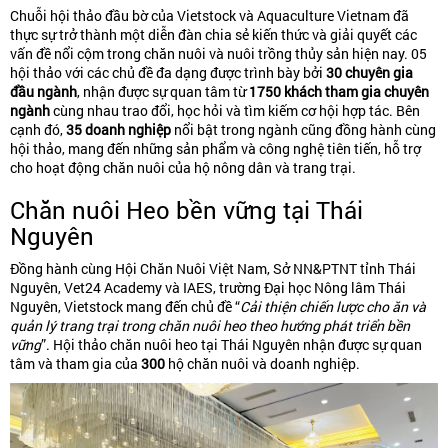
Chuỗi hội thảo đầu bờ của Vietstock và Aquaculture Vietnam đã
thực sự trở thành một diễn đàn chia sẻ kiến thức và giải quyết các
vấn đề nổi cộm trong chăn nuôi và nuôi trồng thủy sản hiện nay. 05
hội thảo với các chủ đề đa dạng được trình bày bởi
30 chuyên gia
đầu ngành
, nhận được sự quan tâm từ
1750 khách tham gia chuyên
ngành
cùng nhau trao đổi, học hỏi và tìm kiếm cơ hội hợp tác. Bên
cạnh đó,
35 doanh nghiệp
nổi bật trong ngành cũng đồng hành cùng
hội thảo, mang đến những sản phẩm và công nghệ tiên tiến, hỗ trợ
cho hoạt động chăn nuôi của hộ nông dân và trang trại.
Chăn nuôi Heo bền vững tại Thái
Nguyên
Đồng hành cùng Hội Chăn Nuôi Việt Nam, Sở NN&PTNT tỉnh Thái
Nguyên, Vet24 Academy và IAES, trường Đại học Nông lâm Thái
Nguyên, Vietstock mang đến chủ đề “
Cải thiện chiến lược cho ăn và
quản lý trang trại trong chăn nuôi heo theo hướng phát triển bền
vững
”. Hội thảo chăn nuôi heo tại Thái Nguyên nhận được sự quan
tâm và tham gia của
300
hộ chăn nuôi và doanh nghiệp.