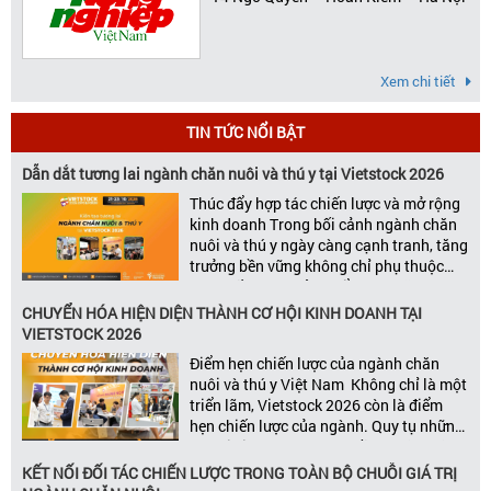
Xem chi tiết
TIN TỨC NỔI BẬT
Dẫn dắt tương lai ngành chăn nuôi và thú y tại Vietstock 2026
Thúc đẩy hợp tác chiến lược và mở rộng
kinh doanh Trong bối cảnh ngành chăn
nuôi và thú y ngày càng cạnh tranh, tăng
trưởng bền vững không chỉ phụ thuộc
vào chất lượng sản phẩm hay năng lực
đổi mới, mà còn được thúc đẩy bởi khả
CHUYỂN HÓA HIỆN DIỆN THÀNH CƠ HỘI KINH DOANH TẠI
năng xây dựng các mối quan […]
VIETSTOCK 2026
Điểm hẹn chiến lược của ngành chăn
nuôi và thú y Việt Nam Không chỉ là một
triển lãm, Vietstock 2026 còn là điểm
hẹn chiến lược của ngành. Quy tụ những
đơn vị kinh doanh hàng đầu, những lãnh
đạo và nhà cung cấp trong chuỗi giá
KẾT NỐI ĐỐI TÁC CHIẾN LƯỢC TRONG TOÀN BỘ CHUỖI GIÁ TRỊ
trị ngành, Vietstock mang đến nền tảng