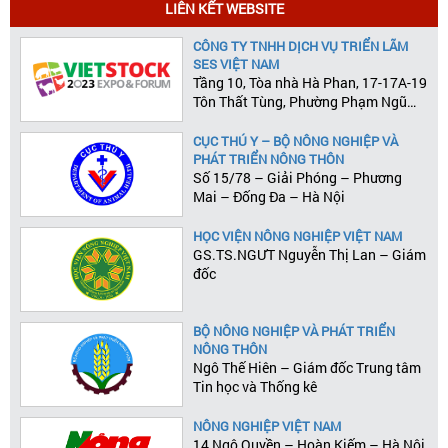
LIÊN KẾT WEBSITE
CÔNG TY TNHH DỊCH VỤ TRIỂN LÃM
SES VIỆT NAM
Tầng 10, Tòa nhà Hà Phan, 17-17A-19
Tôn Thất Tùng, Phường Phạm Ngũ
Lão, Quận 1, Tp.HCM
CỤC THÚ Y – BỘ NÔNG NGHIỆP VÀ
PHÁT TRIỂN NÔNG THÔN
Số 15/78 – Giải Phóng – Phương
Mai – Đống Đa – Hà Nội
HỌC VIỆN NÔNG NGHIỆP VIỆT NAM
GS.TS.NGƯT Nguyễn Thị Lan – Giám
đốc
BỘ NÔNG NGHIỆP VÀ PHÁT TRIỂN
NÔNG THÔN
Ngô Thế Hiên – Giám đốc Trung tâm
Tin học và Thống kê
NÔNG NGHIỆP VIỆT NAM
14 Ngô Quyền – Hoàn Kiếm – Hà Nội