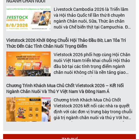
NGÀNH CHĂN NUÔI
kết nối toàn diện bao trùm toàn bộ chuỗi
Livestock Cambodia 2026 là Triển lãm
giá trị […]
và Hội thảo Quốc tế lần thứ 8 chuyên
ngành Chăn nuôi, Sữa, Thức ăn chăn
nuôi và Chế biến thịt tại Campuchia. Đây
được đánh giá là một trong những sự
kiện thương mại thường niên uy tín và
Vietstock 2026 Khởi Động Chuỗi Hội Thảo Đầu Bờ, Lan Tỏa Tri
đáng chú ý nhất của ngành nông nghiệp
Thức Đến Các Tỉnh Chăn Nuôi Trọng Điểm
– chăn […]
Vietstock 2026 phối hợp cùng Hội Chăn
nuôi Việt Nam triển khai chuỗi Hội thảo
đầu bờ tại các tỉnh trọng điểm ngành
chăn nuôi Không chỉ là nền tảng giao
thương hàng đầu của ngành chăn nuôi
và thú y, Vietstock còn là triển lãm duy
Chương Trình Khách Mua Chủ Chốt Vietstock 2026 – Kết Nối
nhất tại Việt Nam tổ chức thường niên
Ngành Chăn Nuôi Và Thú Y Việt Nam Và Đông Nam Á
[…]
Chương trình Khách Mua Chủ Chốt
Vietstock 2026 kết nối các nhà ra quyết
định với các đơn vị trưng bày trong chuỗi
giá trị ngành chăn nuôi và thú y Với hơn
20 năm đồng hành cùng sự phát triển
của ngành chăn nuôi Việt Nam,
Vietstock đã khẳng định vị thế là triển […]